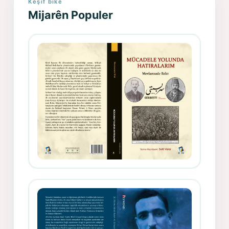
Keşif bike
Mijarên Populer
Gazeteci, Yazar, Hukukçu ve
Siyasetçi Kimliğiyle Mevlanzade
Rıfat - Seîd Veroj