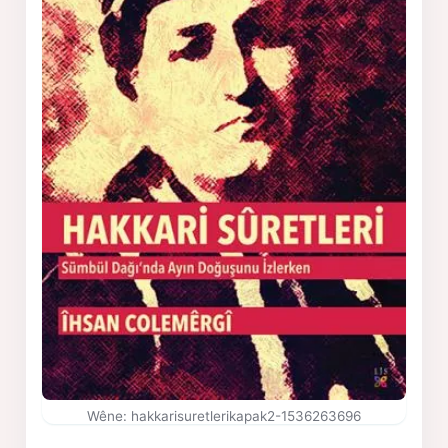
Wêne: hakkarisuretlerikapak2-1536263696