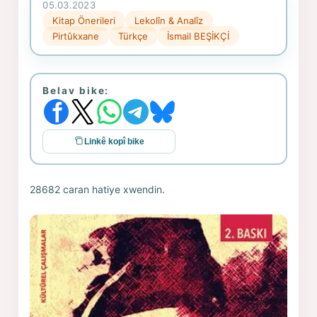
05.03.2023
Kitap Önerileri
Lekolîn & Analîz
Pirtûkxane
Türkçe
İsmail BEŞİKÇİ
Belav bike:
Linkê kopî bike
28682 caran hatiye xwendin.