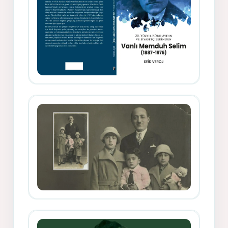
Memduh Selîmê Wanî (1887-1876)
Mihemed Mîhrî Hîlav ji afirênerên
rewşenbîriya nûjen e