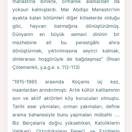
manastırla birlikte, ormanlık alanlardan da
yoksun kalmışlardı. Mar Abdişo Manastırı’nın
ayakta kalan bölümleri diğer kiliselerde olduğu
gibi, hayvan barınağına dönüştürülmüş.
Dünyanın en büyük semavi dininin bir
mezhebine ait bu perestgâhı ahıra
dönüştürmek, yıktırılmasına seyirci kalmak,
dinlerarası hoşgörüyle de bağdaşmaz” (İhsan
Çölemerikli, y.a.g.e. s. 112-113)
“1915-1985 arasında Koçanis üç kez,
insanlardan arındırılmıştı. Artık kültür katliamının
son ve aktif aktörleri köy korucuları olmuştu.
Tarihi eser yıkmaları, orman yakmaları, define
arama bahanesiyle bunu yapmaları mübahtı ….
Biz Berçelan’a doğru yükselirken, Katoliklerin
Vatikan’ı, Ortodoksların Fener’i, ve Ezidilerin