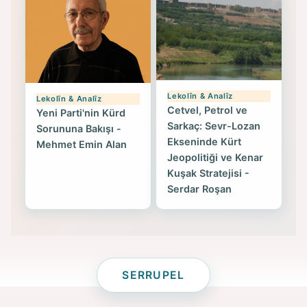
Lekolîn & Analîz
Lekolîn & Analîz
Cetvel, Petrol ve
Yeni Parti'nin Kürd
Sarkaç: Sevr-Lozan
Sorununa Bakışı -
Ekseninde Kürt
Mehmet Emin Alan
Jeopolitiği ve Kenar
Kuşak Stratejisi -
Serdar Roşan
SERRUPEL