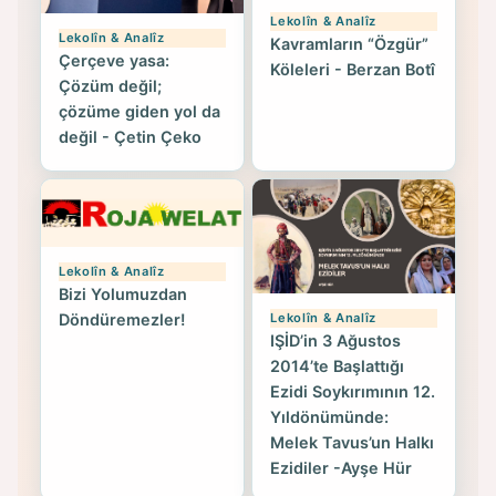
Lekolîn & Analîz
Lekolîn & Analîz
Kavramların “Özgür”
Çerçeve yasa:
Köleleri - Berzan Botî
Çözüm değil;
çözüme giden yol da
değil - Çetin Çeko
Lekolîn & Analîz
Bizi Yolumuzdan
Lekolîn & Analîz
Döndüremezler!
IŞİD’in 3 Ağustos
2014’te Başlattığı
Ezidi Soykırımının 12.
Yıldönümünde:
Melek Tavus’un Halkı
Ezidiler -Ayşe Hür