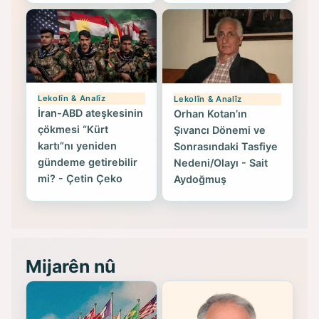
Lekolîn & Analîz
Lekolîn & Analîz
İran-ABD ateşkesinin
Orhan Kotan’ın
çökmesi “Kürt
Şıvancı Dönemi ve
kartı”nı yeniden
Sonrasındaki Tasfiye
gündeme getirebilir
Nedeni/Olayı - Sait
mi? - Çetin Çeko
Aydoğmuş
Mijarên nû