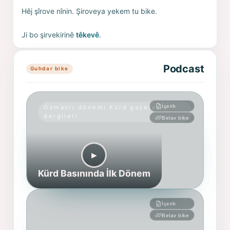
Hêj şîrove nînin. Şiroveya yekem tu bike.
Ji bo şirvekirinê
têkevê
.
Podcast
Guhdar bike
İçerik
Osmanlı dönemi Kürd gazete ve
dergileri
Belav bike
▶︎
Kürd Basınında İlk Dönem
İçerik
Belav bike