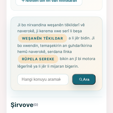
Nivîsên din ên van nivîskaran
Ji bo nirxandina weşanên têkildarî vê
naverokê, ji kerema xwe serî li beşa
a li jêr bidin. Ji
WEŞANÊN TÊKILDAR
bo xwendin, temaşekirin an guhdarîkirina
hemû naverokê, serdana lînka
bikin an jî bi motora
RÛPELA SEREKE
lêgerînê ya li jêr li mijaran bigerin.
Arama yapın
Ara
Şirvove
(0)