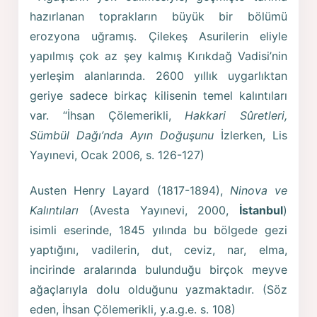
hazırlanan toprakların büyük bir bölümü
erozyona uğramış. Çilekeş Asurilerin eliyle
yapılmış çok az şey kalmış Kırıkdağ Vadisi’nin
yerleşim alanlarında. 2600 yıllık uygarlıktan
geriye sadece birkaç kilisenin temel kalıntıları
var. “İhsan Çölemerikli,
Hakkari Sûretleri,
Sümbül Dağı’nda Ayın Doğuşunu
İzlerken, Lis
Yayınevi, Ocak 2006, s. 126-127)
Austen Henry Layard (1817-1894),
Ninova ve
Kalıntıları
(Avesta Yayınevi, 2000,
İstanbul
)
isimli eserinde, 1845 yılında bu bölgede gezi
yaptığını, vadilerin, dut, ceviz, nar, elma,
incirinde aralarında bulunduğu birçok meyve
ağaçlarıyla dolu olduğunu yazmaktadır. (Söz
eden, İhsan Çölemerikli, y.a.g.e. s. 108)