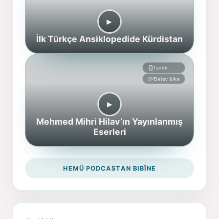
▶︎
İlk Türkçe Ansiklopedide Kürdistan
İçerik
Belav bike
▶︎
Mehmed Mihri Hilav’ın Yayınlanmış
Eserleri
HEMÛ PODCASTAN BIBÎNE