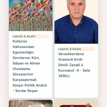
Lekolîn & Analîz
Kültürün
Hafızasından
Lekolîn & Analîz
Egemenliğin
Veracêkerdena
Sınırlarına: Kürt,
Gramerê Kirdî-
İtalyan ve Alman
Dimilî-Zazakî û
Uluslaşma
Kurmancî -6 - Seîd
Süreçlerinin
VEROJ
Karşılaştırmalı
Sosyo-Politik Analizi
- Serdar Roşan