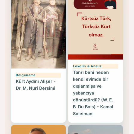
Lekolîn & Analîz
Tanrı beni neden
Belgename
kendi evimde bir
Kürt Aydını Alişer -
dışlanmışa ve
Dr. M. Nuri Dersimi
yabancıya
dönüştürdü? (W. E.
B. Du Bois) - Kamal
Soleimani