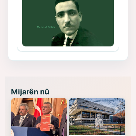
Memduh Selim ve Xoybûn
(Hoybun)’un Kuruluş Çalışmaları- 8
- Seîd Veroj
Mijarên nû