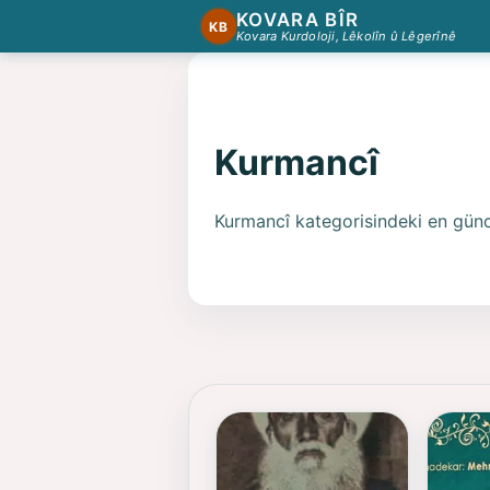
KOVARA BÎR
KB
Kovara Kurdoloji, Lêkolîn û Lêgerînê
Kurmancî
Kurmancî kategorisindeki en güncel