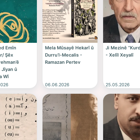
d Emîn
Mela Mûsayê Hekarî û
Ji Mezinê “Kurd
r/ Şêx
Durru’l-Mecalis -
- Xelîl Xeyalî
rehman’ê
Ramazan Pertev
 Jîyan û
a Wî
2026
06.06.2026
25.05.2026