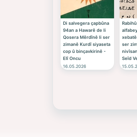
Di salvegera çapbûna
Rabihû
94an a Hawarê de li
alfabey
Qosera Mêrdînê li ser
xebatê
zimanê Kurdî siyaseta
ser zi
cop û binçavkirinê -
nivîsan
Elî Oncu
Seîd V
16.05.2026
15.05.