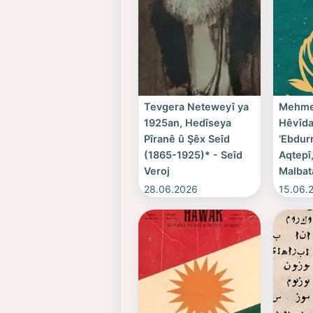
Tevgera Neteweyî ya
Mehme
1925an, Hedîseya
Hêvîda
Pîranê û Şêx Seîd
‘Ebdur
(1865-1925)* - Seîd
Aqtepî,
Veroj
Malbat
28.06.2026
15.06.