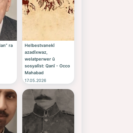
an” ra
Helbestvanekî
azadîxwaz,
welatperwer û
sosyalîst: Qanî - Occo
Mahabad
17.05.2026