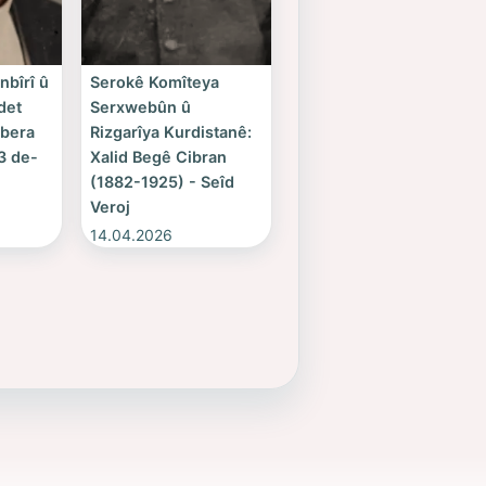
bîrî û
Serokê Komîteya
det
Serxwebûn û
vbera
Rizgarîya Kurdistanê:
3 de-
Xalid Begê Cibran
(1882-1925) - Seîd
Veroj
14.04.2026