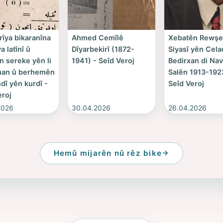
rîya bikaranîna
Ahmed Cemîlê
Xebatên Rewşen
a latînî û
Dîyarbekirî (1872-
Siyasî yên Cela
n sereke yên li
1941) - Seîd Veroj
Bedirxan di Na
man û berhemên
Salên 1913-192
dî yên kurdî -
Seîd Veroj
eroj
2026
30.04.2026
26.04.2026
Hemû mijarên nû rêz bike