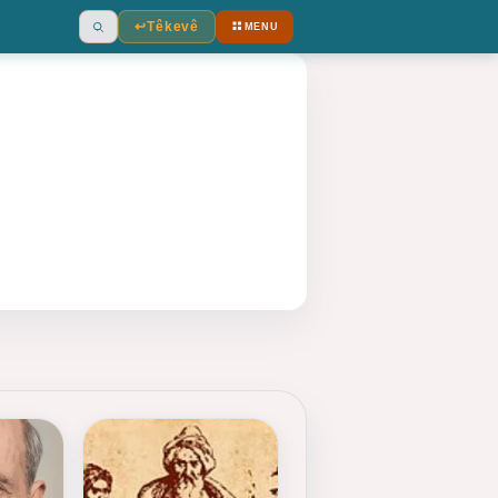
↩︎
Têkevê
MENU
Ara