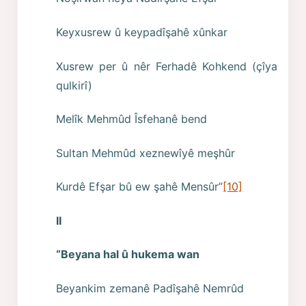
Keyxusrew û keypadîşahê xûnkar
Xusrew per û nêr Ferhadê Kohkend (çîya
qulkirî)
Melîk Mehmûd Îsfehanê bend
Sultan Mehmûd xeznewîyê meşhûr
Kurdê Efşar bû ew şahê Mensûr”
[10]
II
“Beyana hal û hukema wan
Beyankim zemanê Padîşahê Nemrûd