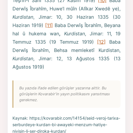
Teşrin-i Sani 1335 (27 Kasım 1919)
[10]
Baba
Derwîş Îbrahîm, Huwe’l mûîn (Alîkar Xwedê ye),
Kurdistan
, Jimar: 10, 30 Haziran 1335 (30
Haziran 1919)
[11]
Baba Derwîş Îbrahîm, Beyana
hal û hukema wan
,
Kurdistan
, Jimar: 11, 19
Temmuz 1335 (19 Temmuz 1919)
[12]
Baba
Derwîş Îbrahîm, Behsa memleketî Kurdistan,
Kurdistan
, Jimar: 12, 13 Ağustos 1335 (13
Ağustos 1919)
Bu yazıda ifade edilen görüşler yazarına aittir. Bu
görüşlerin Kovarabir'in yayın politikasını yansıtması
gerekmez.
Kaynak:
https://kovarabir.com/14154/seid-veroj-tarixa-
serburdeye-kurdan-bi-awayeki-menzum-hatiye-
nivisin-li-ser-diroka-kurdan/