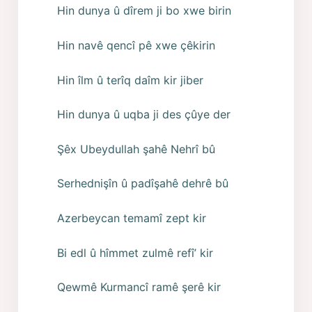
Hin dunya û dîrem ji bo xwe birin
Hin navê qencî pê xwe çêkirin
Hin îlm û terîq daîm kir jiber
Hin dunya û uqba ji des çûye der
Şêx Ubeydullah şahê Nehrî bû
Serhednişîn û padîşahê dehrê bû
Azerbeycan temamî zept kir
Bi edl û hîmmet zulmê refî’ kir
Qewmê Kurmancî ramê şerê kir