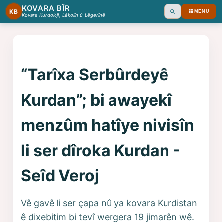
KOVARA BÎR
KB
MENU
Ara
Kovara Kurdoloji, Lêkolîn û Lêgerînê
“Tarîxa Serbûrdeyê
Kurdan”; bi awayekî
menzûm hatîye nivisîn
li ser dîroka Kurdan -
Seîd Veroj
Vê gavê li ser çapa nû ya kovara Kurdistan
ê dixebitim bi tevî wergera 19 jimarên wê.