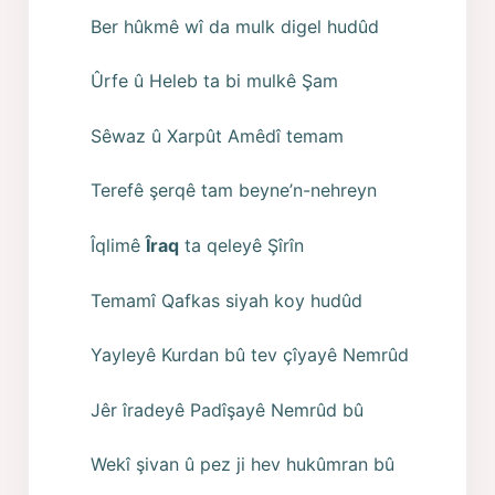
Ber hûkmê wî da mulk digel hudûd
Ûrfe û Heleb ta bi mulkê Şam
Sêwaz û Xarpût Amêdî temam
Terefê şerqê tam beyne’n-nehreyn
Îqlimê
Îraq
ta qeleyê Şîrîn
Temamî Qafkas siyah koy hudûd
Yayleyê Kurdan bû tev çîyayê Nemrûd
Jêr îradeyê Padîşayê Nemrûd bû
Wekî şivan û pez ji hev hukûmran bû