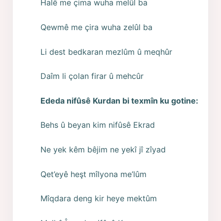
Halê me çima wuha melûl ba
Qewmê me çira wuha zelûl ba
Li dest bedkaran mezlûm û meqhûr
Daîm li çolan firar û mehcûr
Ededa nifûsê Kurdan bi texmîn ku gotine:
Behs û beyan kim nifûsê Ekrad
Ne yek kêm bêjim ne yekî jî zîyad
Qet’eyê heşt mîlyona me’lûm
Mîqdara deng kir heye mektûm