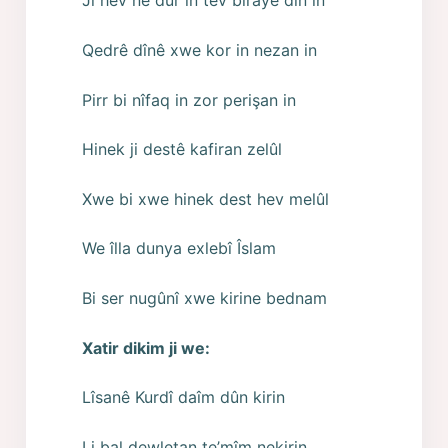
Ji hev ne dûr in tev birayê dîn in
Qedrê dînê xwe kor in nezan in
Pirr bi nîfaq in zor perişan in
Hinek ji destê kafiran zelûl
Xwe bi xwe hinek dest hev melûl
We îlla dunya exlebî Îslam
Bi ser nugûnî xwe kirine bednam
Xatir dikim ji we:
Lîsanê Kurdî daîm dûn kirin
Li bal dewletan te’mîm nekirin