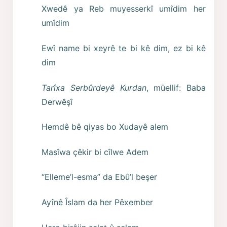
Xwedê ya Reb muyesserkî umîdim her
umîdim
Ewî name bi xeyrê te bi kê dim, ez bi kê
dim
Tarîxa Serbûrdeyê Kurdan
, müellif: Baba
Derwêşî
Hemdê bê qiyas bo Xudayê alem
Masîwa çêkir bi cîlwe Adem
“Elleme’l-esma” da Ebû’l beşer
Ayînê Îslam da her Pêxember