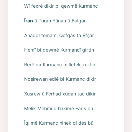
Wî fexrê dikir bi qewmê Kurmanc
Îran
û Turan Yûnan û Bulgar
Anadol temam, Qefqas ta Efşar
Hemî bi qewmê Kurmancî girtin
Berê da Kurmanc milletek xurtin
Noşîrewan edlê bi Kurmanc dikir
Xusrew û Ferhad xudan tac dikir
Melîk Mehmûd hakimê Faris bû
Îqlimê Kurmanc hinek di des bû