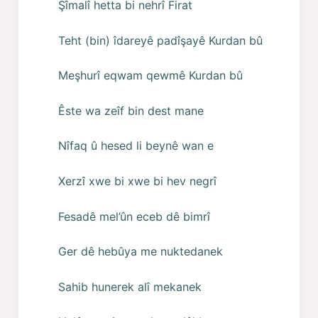
Şîmalî hetta bi nehrî Firat
Teht (bin) îdareyê padîşayê Kurdan bû
Meşhurî eqwam qewmê Kurdan bû
Êste wa zeîf bin dest mane
Nîfaq û hesed li beynê wan e
Xerzî xwe bi xwe bi hev negrî
Fesadê mel’ûn eceb dê bimrî
Ger dê hebûya me nuktedanek
Sahib hunerek alî mekanek