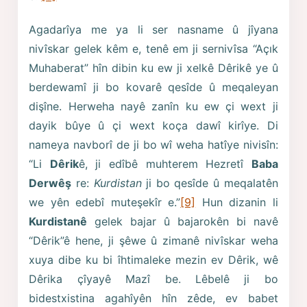
Agadarîya me ya li ser nasname û jîyana
nivîskar gelek kêm e, tenê em ji sernivîsa “Açık
Muhaberat” hîn dibin ku ew ji xelkê Dêrikê ye û
berdewamî ji bo kovarê qesîde û meqaleyan
dişîne. Herweha nayê zanîn ku ew çi wext ji
dayik bûye û çi wext koça dawî kirîye. Di
nameya navborî de ji bo wî weha hatîye nivisîn:
“Li
Dêrik
ê, ji edîbê muhterem Hezretî
Baba
Derwêş
re:
Kurdistan
ji bo qesîde û meqalatên
we yên edebî muteşekîr e.”
[9]
Hun dizanin li
Kurdistanê
gelek bajar û bajarokên bi navê
“Dêrik”ê hene, ji şêwe û zimanê nivîskar weha
xuya dibe ku bi îhtimaleke mezin ev Dêrik, wê
Dêrika çîyayê Mazî be. Lêbelê ji bo
bidestxistina agahîyên hîn zêde, ev babet