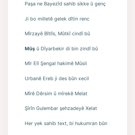
Paşa ne Bayezîd sahib sikke û genç
Ji bo milletê gelek dîtin renc
Mîrzayê Bîtlîs, Mûtkî cindî bû
Mûş
û Dîyarbekir di bin zindî bû
Mîr Elî Şengal hakimê Mûsil
Urbanê Ereb ji des bûn xecil
Mîrê Dêrsim û mîrekê Melat
Şîrîn Gulembar şehzadeyê Xelat
Her yek sahib text, bi hukumran bûn