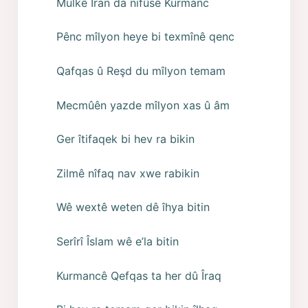
Mulkê Îran da nifûsê Kurmanc
Pênc mîlyon heye bi texmînê qenc
Qafqas û Reşd du mîlyon temam
Mecmûên yazde mîlyon xas û âm
Ger îtifaqek bi hev ra bikin
Zilmê nîfaq nav xwe rabikin
Wê wextê weten dê îhya bitin
Serîrî Îslam wê e’la bitin
Kurmancê Qefqas ta her dû Îraq