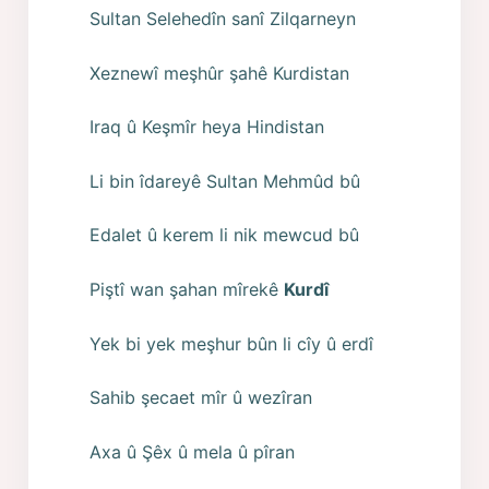
Sultan Selehedîn sanî Zilqarneyn
Xeznewî meşhûr şahê Kurdistan
Iraq û Keşmîr heya Hindistan
Li bin îdareyê Sultan Mehmûd bû
Edalet û kerem li nik mewcud bû
Piştî wan şahan mîrekê
Kurdî
Yek bi yek meşhur bûn li cîy û erdî
Sahib şecaet mîr û wezîran
Axa û Şêx û mela û pîran