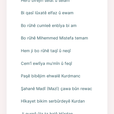
Hero birêjin selat û selam
Bi qasî lûxatê elfaz û ewam
Bo rûhê cumleê enbîya bi am
Bo rûhê Mihemmed Mistefa temam
Hem ji bo rûhê taqî û neqî
Cem’î ewlîya mu’mîn û feqî
Paşê bibêjim ehwalê Kurdmanc
Şahanê Madî (Mazî) çawa bûn rewac
Hîkayet bikim serbûrdeyê Kurdan
Ji qurnê ûla ta halê Hûrdan