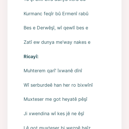
Kurmanc feqîr bû Ermenî rabû
Bes e Derwêşî, wî qewlî bes e
Zatî ew dunya me’way nakes e
Ricayî:
Muhterem qarî’ îxwanê dînî
Wî serburdeê han her ro bixwînî
Muxteser me got heyatê pêşî
Ji xwendina wî kes jê ne êşî
Lê got muxteser bi weznê haîz