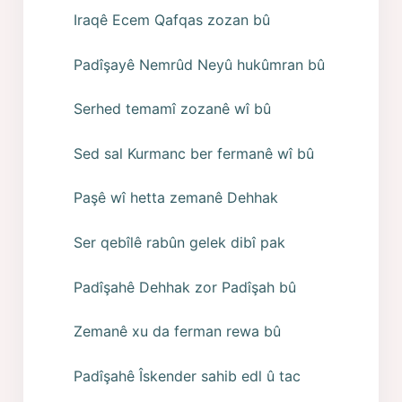
Iraqê Ecem Qafqas zozan bû
Padîşayê Nemrûd Neyû hukûmran bû
Serhed temamî zozanê wî bû
Sed sal Kurmanc ber fermanê wî bû
Paşê wî hetta zemanê Dehhak
Ser qebîlê rabûn gelek dibî pak
Padîşahê Dehhak zor Padîşah bû
Zemanê xu da ferman rewa bû
Padîşahê Îskender sahib edl û tac