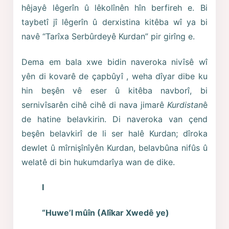
hêjayê lêgerîn û lêkolînên hîn berfireh e. Bi
taybetî jî lêgerîn û derxistina kitêba wî ya bi
navê “Tarîxa Serbûrdeyê Kurdan” pir girîng e.
Dema em bala xwe bidin naveroka nivîsê wî
yên di kovarê de çapbûyî , weha dîyar dibe ku
hin beşên vê eser û kitêba navborî, bi
sernivîsarên cihê cihê di nava jimarê
Kurdistan
ê
de hatine belavkirin. Di naveroka van çend
beşên belavkirî de li ser halê Kurdan; dîroka
dewlet û mîrnişînîyên Kurdan, belavbûna nifûs û
welatê di bin hukumdarîya wan de dike.
I
“Huwe’l mûîn (Alîkar Xwedê ye)