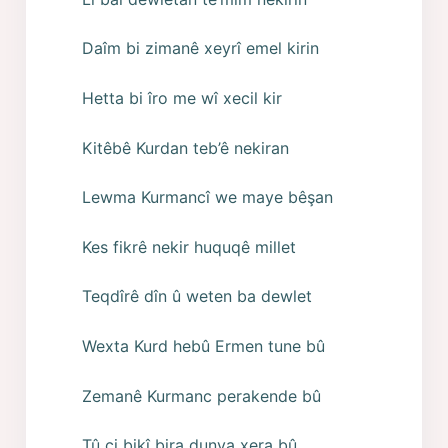
Daîm bi zimanê xeyrî emel kirin
Hetta bi îro me wî xecil kir
Kitêbê Kurdan teb’ê nekiran
Lewma Kurmancî we maye bêşan
Kes fikrê nekir huquqê millet
Teqdîrê dîn û weten ba dewlet
Wexta Kurd hebû Ermen tune bû
Zemanê Kurmanc perakende bû
Tû çi bikî bira dunya xera bû