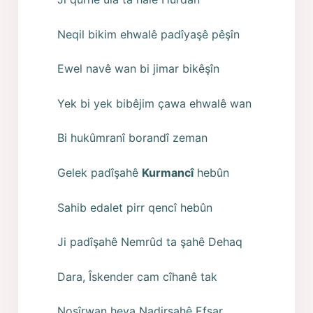
Neqil bikim ehwalê padîyaşê pêşîn
Ewel navê wan bi jimar bikêşîn
Yek bi yek bibêjim çawa ehwalê wan
Bi hukûmranî borandî zeman
Gelek padîşahê
Kurmancî
hebûn
Sahib edalet pirr qencî hebûn
Ji padîşahê Nemrûd ta şahê Dehaq
Dara, Îskender cam cîhanê tak
Noşîrwan heya Nadirşahê Efşar