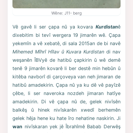
Wêne: J11- berg
Vê gavê li ser çapa nû ya kovara
Kurdistan
ê
dixebitim bi tevî wergera 19 jimarên wê. Çapa
yekemîn a vê xebatê, di sala 2015an de bi navê
Mihemed Mîhrî Hîlav û Kuvara Kurdistan
di nav
weşanên ÎBVyê de hatibû çapkirin û wê demê
tenê 9 jimarên kovarê li ber destê min hebûn û
kitêba navborî di çarçoveya van neh jimaran de
hatibû amadekirin. Çapa nû ya ku dê vê payîzê
çêbe, li ser naveroka nozdeh jimaran hatîye
amadekirin. Di vê çapa nû de, gelek nivîsên
balkêş û hinek nivîskarên xwedî berhemên
gelek hêja hene ku hate îro nehatine naskirin. Ji
wan
nivîskaran yek jê Îbrahîmê Babab Derwêş