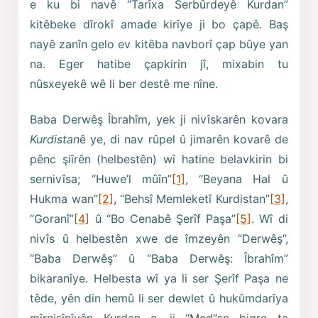
e ku bi navê “Tarîxa Serbûrdeyê Kurdan”
kitêbeke dîrokî amade kirîye ji bo çapê. Baş
nayê zanîn gelo ev kitêba navborî çap bûye yan
na. Eger hatibe çapkirin jî, mixabin tu
nûsxeyekê wê li ber destê me nîne.
Baba Derwêş Îbrahîm, yek ji nivîskarên kovara
Kurdistan
ê ye, di nav rûpel û jimarên kovarê de
pênc şiîrên (helbestên) wî hatine belavkirin bi
sernivîsa; “Huwe’l mûîn”
[1]
, “Beyana Hal û
Hukma wan”
[2]
, “Behsî Memleketî Kurdistan”
[3]
,
“Goranî”
[4]
û “Bo Cenabê Şerîf Paşa”
[5]
. Wî di
nivîs û helbestên xwe de îmzeyên “Derwêş”,
“Baba Derwêş” û “Baba Derwêş: Îbrahîm”
bikaranîye. Helbesta wî ya li ser Şerîf Paşa ne
têde, yên din hemû li ser dewlet û hukûmdarîya
mîrnişînîyên Kurdan e, ji “Med”an bigre ta