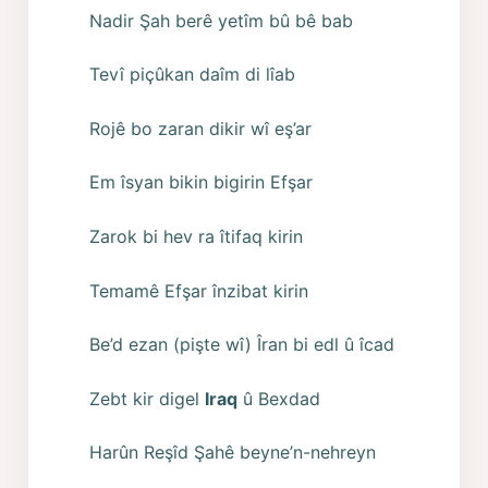
Nadir Şah berê yetîm bû bê bab
Tevî piçûkan daîm di lîab
Rojê bo zaran dikir wî eş’ar
Em îsyan bikin bigirin Efşar
Zarok bi hev ra îtifaq kirin
Temamê Efşar înzibat kirin
Be’d ezan (pişte wî) Îran bi edl û îcad
Zebt kir digel
Iraq
û Bexdad
Harûn Reşîd Şahê beyne’n-nehreyn