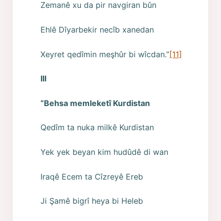
Zemanê xu da pir navgiran bûn
Ehlê Dîyarbekir necîb xanedan
Xeyret qedîmin meşhûr bi wîcdan.”
[11]
III
“Behsa memleketî Kurdistan
Qedîm ta nuka milkê Kurdistan
Yek yek beyan kim hudûdê di wan
Iraqê Ecem ta Cîzreyê Ereb
Ji Şamê bigrî heya bi Heleb