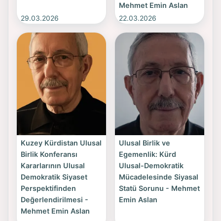
kitabını yazdı ve bu kitapta Kasım 2019 yılında
Mehmet Emin Aslan
29.03.2026
22.03.2026
Dara Yayınları tarafından basıldı. Son olarak
Demokrasi Teorilerine Eleştirel Bir Bakış adlı
kitabı ise, Kasım 2025’te Doz yayınevi tarafında
yayımlandı.
Son olarak kendi deyimiyle: “Ezilen bir ulusun bir
ferdi olarak, ulusal-demokrat siyaset zemini
üzerinde, Kürd ulusunun egemenliği yani
dev¬letleşmesi hedefi doğrultusunda siyasi
mücadeleye karınca kararınca katkıda
bulunmaya gayret ettim ve ediyoruz.”
Kuzey Kürdistan Ulusal
Ulusal Birlik ve
Birlik Konferansı
Egemenlik: Kürd
Kararlarının Ulusal
Ulusal-Demokratik
Demokratik Siyaset
Mücadelesinde Siyasal
Perspektifinden
Statü Sorunu - Mehmet
Değerlendirilmesi -
Emin Aslan
Mehmet Emin Aslan