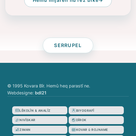
Hemû mijarên nû rêz bike
SERRUPEL
© 1995 Kovara Bîr. Hemû heq parastî ne.
Webdesigne:
bdl21
LÊKOLÎN & ANALÎZ
BIYOGRAFÎ
NIVÎSKAR
DÎROK
ZIMAN
KOVAR û ROJNAME