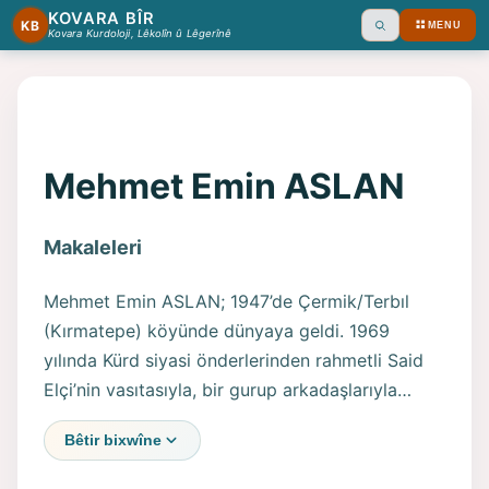
KOVARA BÎR
KB
MENU
Ara
Kovara Kurdoloji, Lêkolîn û Lêgerînê
Mehmet Emin ASLAN
Makaleleri
Mehmet Emin ASLAN; 1947’de Çermik/Terbıl
(Kırmatepe) köyünde dünyaya geldi. 1969
yılında Kürd siyasi önderlerinden rahmetli Said
Elçi’nin vasıtasıyla, bir gurup arkadaşlarıyla
birlikte, Türkiye Kürdistan Demokrat Parti’si¬ne
Bêtir bixwîne
katıldı. Kendi deyimiyle, “ulusal duygu ve ulusal
bilincimin gelişmesin¬de rahmetli Said Elçi ve o