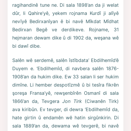
ragihandinê tune ne. Di sala 1898’an da ji welat
dûr, li Qahire’yê, yekem rojnama Kurdî ji alîyê
nevîyê Bedirxanîyan ê bi navê Mîkdat Mîdhat
Bedirxan Begê ve derdikeve. Rojname, 31
hejmaran dewam dike û di 1902 da, weşana wê
bi dawî dibe.
Salên wê serdemê, salên îstîbdata’ Ebdilhemîd’ê
Duyem e. ‘Ebdilhemîd, di navbera salên 1876-
1908’an da hukim dike. Ew 33 salan li ser hukim
dimîne. Li hember despotîzmê û bi tesîra fikrên
şoreşa Fransa’yê, rewşenbîrên Osmanî di sala
1866’an da, Tevgera
Jon Tirk
(Ciwanên Tirk)
ava kiribûn. Ev tevger, di dewra ‘Ebdilhemîd da,
hate girtin û endamên wê hatin sirgûnkirin. Di
sala 1889’an da, dewama wê tevgerê, bi navê