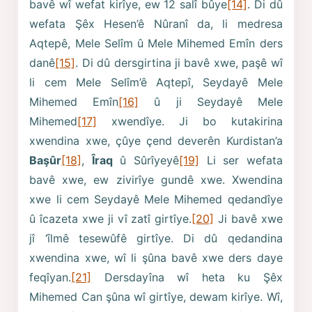
bavê wî wefat kirîye, ew 12 salî bûye
[14]
. Di dû
wefata Şêx Hesen’ê Nûranî da, li medresa
Aqtepê, Mele Selîm û Mele Mihemed Emîn ders
danê
[15]
. Di dû dersgirtina ji bavê xwe, paşê wî
li cem Mele Selîm’ê Aqtepî, Seydayê Mele
Mihemed Emîn
[16]
û ji Seydayê Mele
Mihemed
[17]
xwendîye. Ji bo kutakirina
xwendina xwe, çûye çend deverên Kurdistan’a
Başûr
[18]
,
Îraq
û Sûrîyeyê
[19]
Li ser wefata
bavê xwe, ew zivirîye gundê xwe. Xwendina
xwe li cem Seydayê Mele Mihemed qedandîye
û îcazeta xwe ji vî zatî girtîye.
[20]
Ji bavê xwe
jî ‘îlmê tesewûfê girtîye. Di dû qedandina
xwendina xwe, wî li şûna bavê xwe ders daye
feqîyan.
[21]
Dersdayîna wî heta ku Şêx
Mihemed Can şûna wî girtîye, dewam kirîye. Wî,