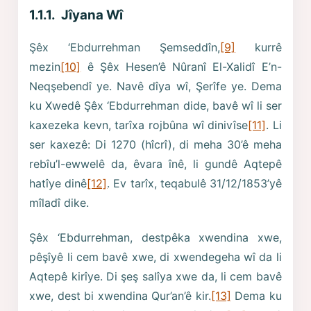
1.1.1. Jîyana Wî
Şêx ‘Ebdurrehman Şemseddîn,
[9]
kurrê
mezin
[10]
ê Şêx Hesen’ê Nûranî El-Xalidî E’n-
Neqşebendî ye. Navê dîya wî, Şerîfe ye. Dema
ku Xwedê Şêx ‘Ebdurrehman dide, bavê wî li ser
kaxezeka kevn, tarîxa rojbûna wî dinivîse
[11]
. Li
ser kaxezê: Di 1270 (hîcrî), di meha 30’ê meha
rebîu’l-ewwelê da, êvara înê, li gundê Aqtepê
hatîye dinê
[12]
. Ev tarîx, teqabulê 31/12/1853’yê
mîladî dike.
Şêx ‘Ebdurrehman, destpêka xwendina xwe,
pêşîyê li cem bavê xwe, di xwendegeha wî da li
Aqtepê kirîye. Di şeş salîya xwe da, li cem bavê
xwe, dest bi xwendina Qur’an’ê kir.
[13]
Dema ku