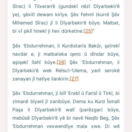
Sîrac) li Tilxeran’ê (gundekî nêzî Dîyarbekir’ê
ye), şêxitî dewam kirîye. Şêx Fehmî (kurrê Şêx
Mihemed Sîrac) jî li Dîyarbekir’ê bûye. Malbat,
bi vî şiklî hinekî ji hev dûrketine.
[25]
”
Şêx ‘Ebdurrehman, li Kurdistan’a Bakûr, şa‘irekî
navdar e, ji malbateka qenc û dîndar bûye,
aşiqekî îlahî bûye.
[26]
Şêx ‘Ebdurrehman, li
Dîyarbekir’ê wek Reîsu’l-‘Ulema, yanî serokê
zanayan jî hatîye ilankirin.
[27]
Şêx ‘Ebdurrehman, ji bilî ‘Erebî û Farisî û Tirkî, bi
zimanê bîyanî jî zanibûye. Dema ku Kurd Îsmaîl
Paşa li Dîyarbekir’ê walî (parêzgar) bûye,
mebûsê Dîyarbekir’ê yê bi navê Neqîb Beg, Şêx
‘Ebdurrehman vexwendîye mala xwe. Di wê