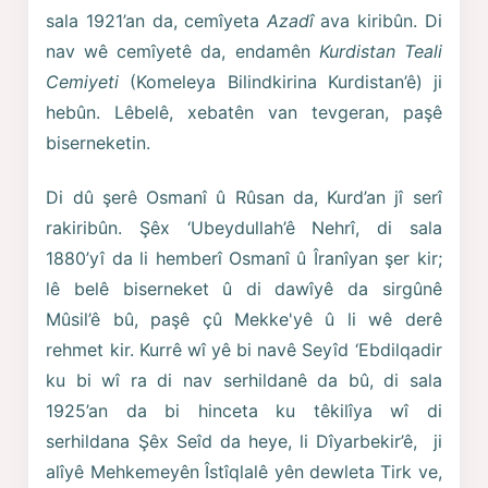
sala 1921’an da, cemîyeta
Azadî
ava kiribûn. Di
nav wê cemîyetê da, endamên
Kurdistan Teali
Cemiyeti
(Komeleya Bilindkirina Kurdistan’ê) ji
hebûn. Lêbelê, xebatên van tevgeran, paşê
biserneketin.
Di dû şerê Osmanî û Rûsan da, Kurd’an jî serî
rakiribûn. Şêx ‘Ubeydullah’ê Nehrî, di sala
1880’yî da li hemberî Osmanî û Îranîyan şer kir;
lê belê biserneket û di dawîyê da sirgûnê
Mûsil’ê bû, paşê çû Mekke'yê û li wê derê
rehmet kir. Kurrê wî yê bi navê Seyîd ‘Ebdilqadir
ku bi wî ra di nav serhildanê da bû, di sala
1925’an da bi hinceta ku têkilîya wî di
serhildana Şêx Seîd da heye, li Dîyarbekir’ê, ji
alîyê Mehkemeyên Îstîqlalê yên dewleta Tirk ve,