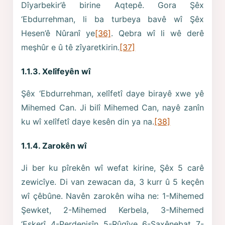
Dîyarbekir’ê birine Aqtepê. Gora Şêx
‘Ebdurrehman, li ba turbeya bavê wî Şêx
Hesen’ê Nûranî ye
[36]
. Qebra wî li wê derê
meşhûr e û tê zîyaretkirin.
[37]
1.1.3. Xelîfeyên wî
Şêx ‘Ebdurrehman, xelîfetî daye birayê xwe yê
Mihemed Can. Ji bilî Mihemed Can, nayê zanîn
ku wî xelîfetî daye kesên din ya na.
[38]
1.1.4. Zarokên wî
Ji ber ku pîrekên wî wefat kirine, Şêx 5 carê
zewicîye. Di van zewacan da, 3 kurr û 5 keçên
wî çêbûne. Navên zarokên wiha ne: 1-Mihemed
Şewket, 2-Mihemed Kerbela, 3-Mihemed
‘Eskerî, 4-Perdenişîn, 5-Rûqîye, 6-Şaxênebat, 7-