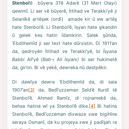
Stenbol
’ê bûyera 31’ê Adarê (31 Mart Olayı)
qewimî. Li ser vê bûyerê, İttihad ve Terakki’yê ji
Selanîkê artêşek (ordî) amade kir û ew artêş
hate Stenbol’ê. Li Stenbol’ê, îsyan hate şikandin
û gelek kes hatin îdamkirin. Salek şûnda,
‘Ebdilhemîd ji ser text hate dûrxistin. Di 1911’an
da, qedroyên İttihad ve Terakki’yê, bi
Îsyana
Babbi Alî
’yê (
Bab-ı Ali İsyanı)
bi ser hukimetê
da, girtin. Bi vê yekê, dewreka nû destpêkir.
Di dawîya dewra ‘Ebdilhemîd da, di sala
1907’an
[3]
da, Bedî‘uzzeman Seîd’ê Kurdî tê
Stenbol’ê. Ahmed Ramîz, di rojnamekê da,
behsa hatina wî ya Stenbol’ê dike.
[4]
Bi hatina
Stenbol’ê, Bedî‘uzzeman dixwaze xwe bigihîne
seraya Osmanî, da ku projeya xwe ji padîşah ra