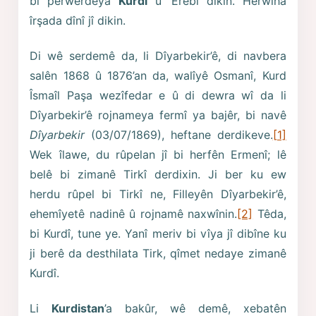
bi perwerdeya
Kurdî
û ‘Erebî dikin. Herwiha
îrşada dînî jî dikin.
Di wê serdemê da, li Dîyarbekir’ê, di navbera
salên 1868 û 1876’an da, walîyê Osmanî, Kurd
Îsmaîl Paşa wezîfedar e û di dewra wî da li
Dîyarbekir’ê rojnameya fermî ya bajêr, bi navê
Dîyarbekir
(03/07/1869), heftane derdikeve.
[1]
Wek îlawe, du rûpelan jî bi herfên Ermenî; lê
belê bi zimanê Tirkî derdixin. Ji ber ku ew
herdu rûpel bi Tirkî ne, Filleyên Dîyarbekir’ê,
ehemîyetê nadinê û rojnamê naxwînin.
[2]
Têda,
bi Kurdî, tune ye. Yanî meriv bi vîya jî dibîne ku
ji berê da desthilata Tirk, qîmet nedaye zimanê
Kurdî.
Li
Kurdistan
’a bakûr, wê demê, xebatên