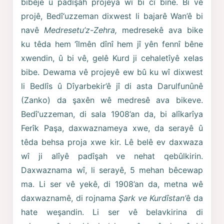
bibêje û padîşah projeya wî bi cî bîne. Bi vê
projê, Bedî‘uzzeman dixwest li bajarê Wan’ê bi
navê
Medresetu’z-Zehra,
medresekê ava bike
ku têda hem ‘îlmên dînî hem jî yên fennî bêne
xwendin, û bi vê, gelê Kurd ji cehaletîyê xelas
bibe. Dewama vê projeyê ew bû ku wî dixwest
li Bedlîs û Dîyarbekir’ê jî di asta Darulfunûnê
(Zanko) da şaxên wê medresê ava bikeve.
Bedî‘uzzeman, di sala 1908’an da, bi alîkarîya
Ferîk Paşa, daxwaznameya xwe, da serayê û
têda behsa proja xwe kir. Lê belê ev daxwaza
wî ji alîyê padîşah ve nehat qebûlkirin.
Daxwaznama wî, li serayê, 5 mehan bêcewap
ma. Li ser vê yekê, di 1908’an da, metna wê
daxwaznamê, di rojnama
Şark ve Kurdîstan’
ê da
hate weşandin. Li ser vê belavkirina di