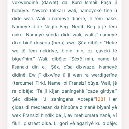
vexwendinê (dawet) da, Kurd Îsmaîl Paşa jî
hebûye. Yawerê (alîkar) walî, nameyekê tîne û
dide walî. Walî li nameyê dinêrê, jê fêm nake.
Nameyê dide Neqîb Beg. Neqîb Beg jî jê fêm
nake. Nameyê şûnda dide walî, walî jî nameyê
dixe binê doşega (bera) xwe. Şêx dibêje: “Heke
we jê fêm nekirîye, bidin min, ez çavekî lê
bigerînim.” Walî, dibêje: “Şêxê min, name bi
lîsanekî din e.” Şêx, dîsa dixwaze. Nameyê
didinê. Ew jî dixwîne û ji wan ra werdigerîne
(tercume) Tirkî. Name, bi Fransizî bûye. Walî, jê
ra dibêje: “Te ji kîjan zanîngehê îcaze girtîye.”
Şêx dibêje: “Ji zanîngeha Aqtepê.”
[28]
Her
çiqas di medresan da hînbûna zimanê bîyanî yê
wek Fransizî hindik be jî, ev mehlumata hanê, vî
fikrî, piştrast dike. Li gorî vê agahîyê ku dibêje: