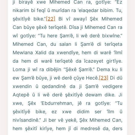
ji birayê xwe Mihemed Can ra, gotîye: “Ez
nikarim bi feqî û murîdan ra ‘elaqedar bibim. Tu,
şêxitîyê bike.”
[22]
Bi vî awayî Şêx Mihemed
Can bûye şêxê terîqetê. Dîsa ji Mihemed Can ra
wî gotîye: “Tu here Şam’ê, li wê derê bixwîne.”
Mihemed Can, du salan li Şam’ê di terîqeta
Mewlana Xalid da xwendîye, hem di warê ‘îlmî
da hem di warê terîqetê da îcazeyet girtîye.
Loma ji wî ra dibêjin “Şêxê Şam’ê.” Dema ku li
ew Şam’ê bûye, ji wê derê çûye Hecê.
[23]
Di dû
xwendin û qedandinê da ji Şam’ê vedigere
Aqtepê û li wê derê şêxitîyê dewam dike. Ji
xwe, Şêx ‘Ebdurrehman, jê ra gotîye: “Tu
şêxitîyê bike, ez xwe didim ser ‘îlm û
nivîsandinê.” Ji ber vê yekê, Şêx Mihemed Can,
hem şêxitî kirîye, hem jî di medresê da, ders