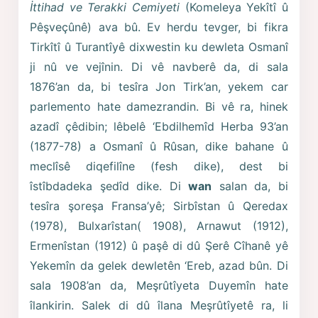
İttihad ve Terakki Cemiyeti
(Komeleya Yekîtî û
Pêşveçûnê) ava bû. Ev herdu tevger, bi fikra
Tirkîtî û Turantîyê dixwestin ku dewleta Osmanî
ji nû ve vejînin. Di vê navberê da, di sala
1876’an da, bi tesîra Jon Tirk’an, yekem car
parlemento hate damezrandin. Bi vê ra, hinek
azadî çêdibin; lêbelê ‘Ebdilhemîd Herba 93’an
(1877-78) a Osmanî û Rûsan, dike bahane û
meclîsê diqefilîne (fesh dike), dest bi
îstîbdadeka şedîd dike. Di
wan
salan da, bi
tesîra şoreşa Fransa’yê; Sirbîstan û Qeredax
(1978), Bulxarîstan( 1908), Arnawut (1912),
Ermenîstan (1912) û paşê di dû Şerê Cîhanê yê
Yekemîn da gelek dewletên ‘Ereb, azad bûn. Di
sala 1908’an da, Meşrûtîyeta Duyemîn hate
îlankirin. Salek di dû îlana Meşrûtîyetê ra, li