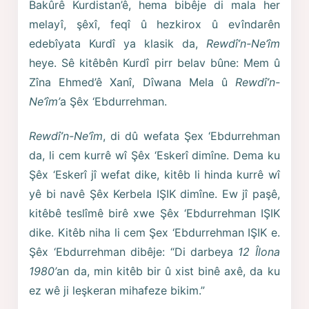
Bakûrê Kurdistan’ê, hema bibêje di mala her
melayî, şêxî, feqî û hezkirox û evîndarên
edebîyata Kurdî ya klasik da,
Rewdî’n-Ne‘îm
heye. Sê kitêbên Kurdî pirr belav bûne: Mem û
Zîna Ehmed’ê Xanî, Dîwana Mela û
Rewdî’n-
Ne‘îm’
a Şêx ‘Ebdurrehman.
Rewdî’n-Ne‘îm
, di dû wefata Şex ‘Ebdurrehman
da, li cem kurrê wî Şêx ‘Eskerî dimîne. Dema ku
Şêx ‘Eskerî jî wefat dike, kitêb li hinda kurrê wî
yê bi navê Şêx Kerbela IŞIK dimîne. Ew jî paşê,
kitêbê teslîmê birê xwe Şêx ‘Ebdurrehman IŞIK
dike. Kitêb niha li cem Şex ‘Ebdurrehman IŞIK e.
Şêx ‘Ebdurrehman dibêje: “Di darbeya
12 Îlona
1980’
an da, min kitêb bir û xist binê axê, da ku
ez wê ji leşkeran mihafeze bikim.”