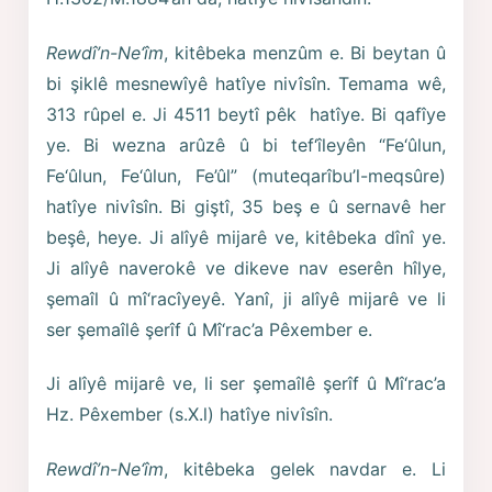
Rewdî’n-Ne‘îm
, kitêbeka menzûm e. Bi beytan û
bi şiklê mesnewîyê hatîye nivîsîn. Temama wê,
313 rûpel e. Ji 4511 beytî pêk hatîye. Bi qafîye
ye. Bi wezna arûzê û bi tef‘îleyên “Fe‘ûlun,
Fe‘ûlun, Fe‘ûlun, Fe’ûl” (muteqarîbu’l-meqsûre)
hatîye nivîsîn. Bi giştî, 35 beş e û sernavê her
beşê, heye. Ji alîyê mijarê ve, kitêbeka dînî ye.
Ji alîyê naverokê ve dikeve nav eserên hîlye,
şemaîl û mî‘racîyeyê. Yanî, ji alîyê mijarê ve li
ser şemaîlê şerîf û Mî‘rac’a Pêxember e.
Ji alîyê mijarê ve, li ser şemaîlê şerîf û Mî‘rac’a
Hz. Pêxember (s.X.l) hatîye nivîsîn.
Rewdî’n-Ne‘îm
, kitêbeka gelek navdar e. Li