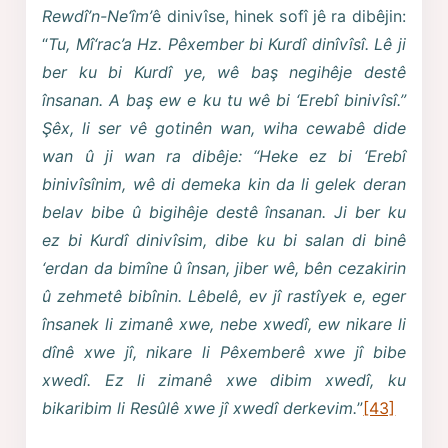
Rewdî’n-Ne‘îm’
ê dinivîse, hinek sofî jê ra dibêjin:
“
Tu, Mî‘rac’a Hz. Pêxember bi Kurdî dinîvîsî. Lê ji
ber ku bi Kurdî ye, wê baş negihêje destê
însanan. A baş ew e ku tu wê bi ‘Erebî binivîsî.”
Şêx, li ser vê gotinên wan, wiha cewabê dide
wan û ji wan ra dibêje: “Heke ez bi ‘Erebî
binivîsînim, wê di demeka kin da li gelek deran
belav bibe û bigihêje destê însanan. Ji ber ku
ez bi Kurdî dinivîsim, dibe ku bi salan di binê
‘erdan da bimîne û însan, jiber wê, bên cezakirin
û zehmetê bibînin. Lêbelê, ev jî rastîyek e, eger
însanek li zimanê xwe, nebe xwedî, ew nikare li
dînê xwe jî, nikare li Pêxemberê xwe jî bibe
xwedî. Ez li zimanê xwe dibim xwedî, ku
bikaribim li Resûlê xwe jî xwedî derkevim.
”
[43]