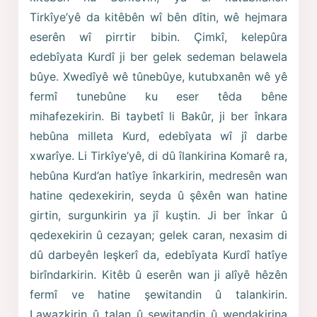
Tirkîye’yê da kitêbên wî bên dîtin, wê hejmara
eserên wî pirrtir bibin. Çimkî, kelepûra
edebîyata Kurdî ji ber gelek sedeman belawela
bûye. Xwedîyê wê tûnebûye, kutubxanên wê yê
fermî tunebûne ku eser têda bêne
mihafezekirin. Bi taybetî li Bakûr, ji ber înkara
hebûna milleta Kurd, edebîyata wî jî darbe
xwarîye. Li Tirkîye’yê, di dû îlankirina Komarê ra,
hebûna Kurd’an hatîye înkarkirin, medresên wan
hatine qedexekirin, seyda û şêxên wan hatine
girtin, surgunkirin ya jî kuştin. Ji ber înkar û
qedexekirin û cezayan; gelek caran, nexasim di
dû darbeyên leşkerî da, edebîyata Kurdî hatîye
birîndarkirin. Kitêb û eserên wan ji alîyê hêzên
fermî ve hatine şewitandin û talankirin.
Lawazkirin û talan û şewitandin û wendakirina