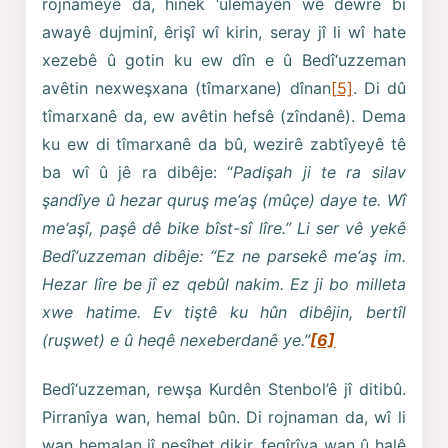
rojnameyê da, hinek ‘ulemayên wê dewrê bi
awayê dujminî, êrişî wî kirin, seray jî li wî hate
xezebê û gotin ku ew dîn e û Bedî‘uzzeman
avêtin nexweşxana (tîmarxane) dînan
[5]
. Di dû
tîmarxanê da, ew avêtin hefsê (zîndanê). Dema
ku ew di tîmarxanê da bû, wezirê zabtîyeyê tê
ba wî û jê ra dibêje: “
Padişah ji te ra silav
şandîye û hezar quruş me‘aş (mûçe) daye te. Wî
me‘aşî, paşê dê bike bîst-sî lîre.” Li ser vê yekê
Bedî‘uzzeman dibêje: “Ez ne parsekê me‘aş im.
Hezar lîre be jî ez qebûl nakim. Ez ji bo milleta
xwe hatime. Ev tiştê ku hûn dibêjin, bertîl
(ruşwet) e û heqê nexeberdanê ye.”
[6]
Bedî‘uzzeman, rewşa Kurdên Stenbol’ê jî ditibû.
Pirranîya wan, hemal bûn. Di rojnaman da, wî li
wan hemalan jî nesîhet dikir, feqîrîya wan û halê