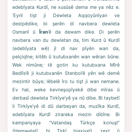
edebîyata Kurdî, ne xusûsê dema me ya nêz e.
‘Eynî tişt ji Dewleta Aqqoyûnîyan ve
destpêdike, bi şerên di navbera dewleta
Osmanî û
Îran
’ê da dewam dike. Di şerên
navbera van du dewletan da, tim Kurd û Kurdî
(edebîyata wê) jî di nav pîyên wan da,
pelçiqîne; kitêb û kutubxanên wan wêran bûne.
Wek nimûne; tê gotin ku kutubxana Mîrê
Bedlîs’ê ji kutubxanên Stenbol’ê yên wê demê
mezintir bûye; lêbelê îro tu tişt ji wan nemane.
Ev hal, weke kevneşopîyekê dibe mîras û
derbasî dewleta Tirkîye’yê ya nû dibe. Bi taybetî
li Tirkîye’yê di dû darbeyan da, muzîka Kurdî,
edebîyata Kurdî zirareka mezin dibîne. Bi
kampanyaya “Vatandaş Türkçe konuş!”
(Hemwelatî, bi Tirkî biaxive!), zext û