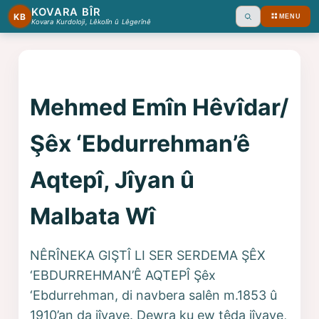
KOVARA BÎR
KB
MENU
Ara
Kovara Kurdoloji, Lêkolîn û Lêgerînê
Mehmed Emîn Hêvîdar/
Şêx ‘Ebdurrehman’ê
Aqtepî, Jîyan û
Malbata Wî
NÊRÎNEKA GIŞTÎ LI SER SERDEMA ŞÊX
‘EBDURREHMAN’Ê AQTEPÎ Şêx
‘Ebdurrehman, di navbera salên m.1853 û
1910’an da jîyaye. Dewra ku ew têda jîyaye,