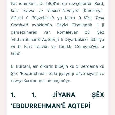
hat îdamkirin. Di 1908’an da rewşenbîrên Kurd,
Kürt Teavün ve Terakki Cemiyeti
(Komeleya
Alîkarî û Pêşvebirinê ya Kurd) û
Kürt Teali
Cemiyeti
avakiribûn. Seyîd ‘Ebdilqadir jî ji
damezrînerên van komeleyan bû. Şêx
‘Ebdurrehman’ê Aqtepî jî li Dîyarbekir’ê, têkilîya
wî bi Kürt Teavün ve Terakki Cemiyeti’yê ra
hebû.
Bi kurtahî, em dikarin bibêjin ku di serdema ku
Şêx ‘Ebdurrehman têda jîyaye ji alîyê sîyasî ve
rewşa Kurd’an qet ne baş bûye.
1. 1. JÎYANA ŞÊX
‘EBDURREHMAN’Ê AQTEPÎ