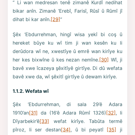
“ Li wan medresan tenê zimanê Kurdî nedihat
bikar anîn. Zimanê ‘Erebî, Farisî, Rûsî û Rûmî jî
dihat bi kar anîn.
[29]
”
Şêx ‘Ebdurrehman, hingî wisa yekî bi coş û
hereket bûye ku wî tim ji wan kesên ku li
derûdora wî ne, xwestîye û emrê wan kirîye ku
her kes bixwîne û kes nezan nemîne.
[30]
Wî, ji
bavê xwe îcazeya şêxitîyê girtîye. Di dû wefata
bavê xwe da, wî şêxitî girtîye û dewam kirîye.
1.1.2. Wefata wî
Şêx ‘Ebdurrehman, di sala 29’ê Adara
1910’an
[31]
da (16’ê Adara Rûmî 1326)
[32]
, li
Dîyarbekir’ê
[33]
wefat kirîye. Tabûta termê
pîroz, li ser destan
[34]
, û bi peyatî
[35]
ji