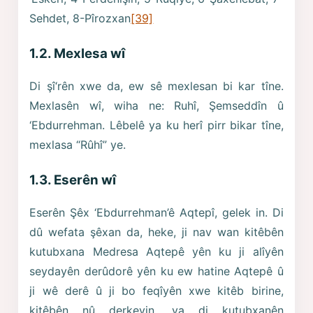
Sehdet, 8-Pîrozxan
[39]
1.2. Mexlesa wî
Di şî‘rên xwe da, ew sê mexlesan bi kar tîne.
Mexlasên wî, wiha ne: Ruhî, Şemseddîn û
‘Ebdurrehman. Lêbelê ya ku herî pirr bikar tîne,
mexlasa “Rûhî” ye.
1.3. Eserên wî
Eserên Şêx ‘Ebdurrehman’ê Aqtepî, gelek in. Di
dû wefata şêxan da, heke, ji nav wan kitêbên
kutubxana Medresa Aqtepê yên ku ji alîyên
seydayên derûdorê yên ku ew hatine Aqtepê û
ji wê derê û ji bo feqîyên xwe kitêb birine,
kitêbên nû derkevin, ya di kutubxanên