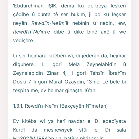
‘Ebdurehman IŞIK, dema ku derbeya leşkerî
çêdibe û cunta tê ser hukim, ji bo ku leşker
neyên
Rewdî’n-Ne‘îm’
ê nebînin û nebin, ew,
Rewdî’n-Ne‘îm’
ê dibe û dike binê axê û wê
vedişêre.
Li ser hejmara kitêbên wî, di jêderan da, hejmar
diguhere. Li gorî Mela Zeynelabidîn û
Zeynelabidîn Zinar 4, li gorî Tehsîn Îbrahîm
Doskî 7, li gorî Murat Özaydin, 13 ne. Lê belê bi
tespîta me, ev hejmar gihaşte 16’an.
1.3.1. Rewdî’n-Ne‘îm (Baxçeyên Nî‘metan)
Ev kitêba wî ya herî navdar e. Di edebîyata
Kurdî da mesnewîyek stûr e. Di sala
H.1302/M.1884’an da, hatîye nivîsandin.