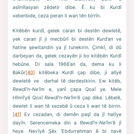
asîmîlasyan zêdetir dibe. Ê ku bi Kurdî
xeberbide, ceza peran li wan tên birrîn.
Kitêbên kurdî, gelek caran bi destên dewletê,
yek caran jî ji mecbûrî bi destên Kurd’an ve
hatine şewitandin ya jî tunekirin. Çimkî, di dû
darbeyan da, gelek cezayên ji bo kitêbên Kurdî
hebûne. Di sala 1966’an da, dema ku li
Bakûr
[40]
kitêbeka Kurdî çap dibe, ji alîyê
dewletê ve derhal tê derdestkirin. Ew kitêb,
Rewdî’n-Ne‘îm
e, yanî çapa Qoxî ye. Mele
Hîlmî’yê Qoxî
Rewdî’n-Ne‘îm’
ê çap dike. Lêbelê,
dewlet li wan tê xezebê û ceza li wan tê birrin.
[41]
Ev cezadan, di demên paşî da jî hatîye
dayîn. Serencemeka din a
Rewdî’n-Ne‘îm’
ê jî
heye. Nevîyê Şêx ‘Ebdurrehman ê bi navê