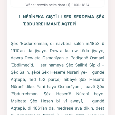
Wêne: rewdin neim dara (1)-1160x1824
NÊRÎNEKA GIŞTÎ LI SER SERDEMA ŞÊX
‘EBDURREHMAN’Ê AQTEPÎ
Şêx ‘Ebdurrehman, di navbera salên m.1853 û
1910’an da jîyaye. Dewra ku ew têda jîyaye,
dewra Dewleta Osmanîyan e. Padîşahê Osmanî
‘Ebdilmecîd, li ser nameya Şêx Salih’ê Sîpikî –
Şêx Salih, şêxê Şêx Hesen’ê Nûranî ye- li gundê
Aqtepê, ‘erd (52 parçe) hîbeyê Şêx Hesen’ê
Nûranî dike. Yanî haya Osmanîyan ji bavê Şêx
‘Ebdurrehman, Şêx Hesen’ê Nûranî heye.
Malbata Şêx Hesen bi vî awayî, li gundê
Aqtepê, di 1861’an da, medresê ava dikin, dest