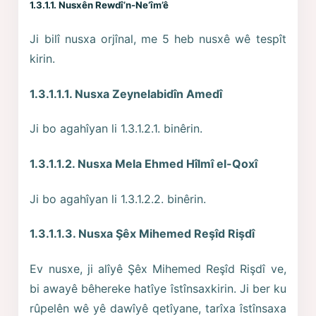
1.3.1.1. Nusxên Rewdî’n-Ne‘îm’ê
Ji bilî nusxa orjînal, me 5 heb nusxê wê tespît
kirin.
1.3.1.1.1. Nusxa Zeynelabidîn Amedî
Ji bo agahîyan li 1.3.1.2.1. binêrin.
1.3.1.1.2. Nusxa Mela Ehmed Hîlmî el-Qoxî
Ji bo agahîyan li 1.3.1.2.2. binêrin.
1.3.1.1.3. Nusxa Şêx Mihemed Reşîd Rişdî
Ev nusxe, ji alîyê Şêx Mihemed Reşîd Rişdî ve,
bi awayê bêhereke hatîye îstînsaxkirin. Ji ber ku
rûpelên wê yê dawîyê qetîyane, tarîxa îstînsaxa