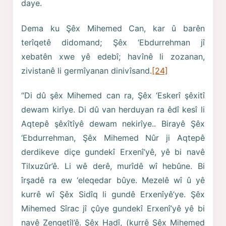
daye.
Dema ku Şêx Mihemed Can, kar û barên
terîqetê didomand; Şêx ‘Ebdurrehman jî
xebatên xwe yê edebî; havînê li zozanan,
zivistanê li germîyanan dinivîsand.
[24]
“Di dû şêx Mihemed can ra, Şêx ‘Eskerî şêxitî
dewam kirîye. Di dû van herduyan ra êdî kesî li
Aqtepê şêxîtîyê dewam nekirîye.. Birayê Şêx
‘Ebdurrehman, Şêx Mihemed Nûr ji Aqtepê
derdikeve diçe gundekî Erxenî’yê, yê bi navê
Tilxuzûr’ê. Li wê derê, murîdê wî hebûne. Bi
îrşadê ra ew ‘eleqedar bûye. Mezelê wî û yê
kurrê wî Şêx Sidîq li gundê Erxenîyê’ye. Şêx
Mihemed Sîrac jî çûye gundekî Erxenî’yê yê bi
navê Zengetîl’ê. Şêx Hadî, (kurrê Şêx Mihemed