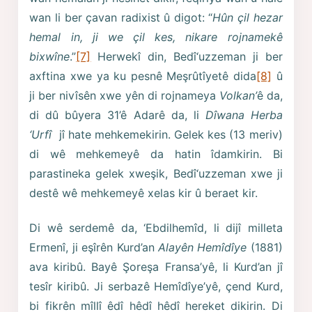
wan li ber çavan radixist û digot: “
Hûn çil hezar
hemal in, ji we çil kes, nikare rojnamekê
bixwîne
.”
[7]
Herwekî din, Bedî‘uzzeman ji ber
axftina xwe ya ku pesnê Meşrûtîyetê dida
[8]
û
ji ber nivîsên xwe yên di rojnameya
Volkan’
ê da,
di dû bûyera 31’ê Adarê da, li
Dîwana Herba
‘Urfî
jî hate mehkemekirin. Gelek kes (13 meriv)
di wê mehkemeyê da hatin îdamkirin. Bi
parastineka gelek xweşik, Bedî‘uzzeman xwe ji
destê wê mehkemeyê xelas kir û beraet kir.
Di wê serdemê da, ‘Ebdilhemîd, li dijî milleta
Ermenî, ji eşîrên Kurd’an
Alayên Hemîdîye
(1881)
ava kiribû. Bayê Şoreşa Fransa’yê, li Kurd’an jî
tesîr kiribû. Ji serbazê Hemîdîye’yê, çend Kurd,
bi fikrên mîllî êdî hêdî hêdî hereket dikirin. Di