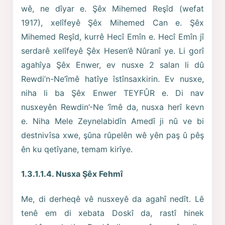
wê, ne dîyar e. Şêx Mihemed Reşîd (wefat
1917), xelîfeyê Şêx Mihemed Can e. Şêx
Mihemed Reşîd, kurrê Hecî Emîn e. Hecî Emîn jî
serdarê xelîfeyê Şêx Hesen’ê Nûranî ye. Li gorî
agahîya Şêx Enwer, ev nusxe 2 salan li dû
Rewdi’n-Ne’îmê hatîye îstînsaxkirin. Ev nusxe,
niha li ba Şêx Enwer TEYFÛR e. Di nav
nusxeyên Rewdin’-Ne ‘îmê da, nusxa herî kevn
e. Niha Mele Zeynelabidîn Amedî ji nû ve bi
destnivîsa xwe, şûna rûpelên wê yên paş û pêş
ên ku qetîyane, temam kirîye.
1.3.1.1.4. Nusxa Şêx Fehmî
Me, di derheqê vê nusxeyê da agahî nedît. Lê
tenê em di xebata Doskî da, rastî hinek