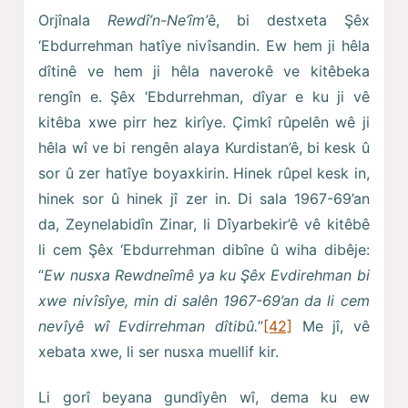
Orjînala
Rewdî’n-Ne‘îm’
ê, bi destxeta Şêx
‘Ebdurrehman hatîye nivîsandin. Ew hem ji hêla
dîtinê ve hem ji hêla naverokê ve kitêbeka
rengîn e. Şêx ‘Ebdurrehman, dîyar e ku ji vê
kitêba xwe pirr hez kirîye. Çimkî rûpelên wê ji
hêla wî ve bi rengên alaya Kurdistan’ê, bi kesk û
sor û zer hatîye boyaxkirin. Hinek rûpel kesk in,
hinek sor û hinek jî zer in. Di sala 1967-69’an
da, Zeynelabidîn Zinar, li Dîyarbekir’ê vê kitêbê
li cem Şêx ‘Ebdurrehman dibîne û wiha dibêje:
“
Ew nusxa Rewdneîmê ya ku Şêx Evdirehman bi
xwe nivîsîye, min di salên 1967-69’an da li cem
nevîyê wî Evdirrehman dîtibû.
”
[42]
Me jî, vê
xebata xwe, li ser nusxa muellif kir.
Li gorî beyana gundîyên wî, dema ku ew