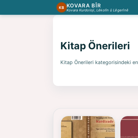
KOVARA BÎR
KB
Kovara Kurdoloji, Lêkolîn û Lêgerînê
Kitap Önerileri
Kitap Önerileri kategorisindeki en 