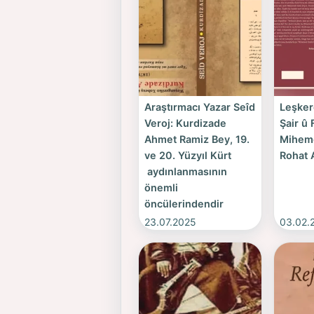
Araştırmacı Yazar Seîd
Leşker
Veroj: Kurdizade
Şair û 
Ahmet Ramiz Bey, 19.
Miheme
ve 20. Yüzyıl Kürt
Rohat
aydınlanmasının
önemli
öncülerindendir
23.07.2025
03.02.