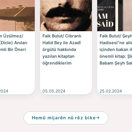
m Üzülmez/
Faik Bulut/ Cibranlı
Faik Bulut/ Şey
Dicle) Anıları
Halid Bey ile Azadî
Hadisesi"ne ail
mli Bir Öneri
örgütü hakkında
içinden bakan i
yazılan kitaptan
önemli kitap: Şî
öğrendiklerim
Babam Şeyh Sa
2024
05.05.2024
25.02.2024
Hemû mijarên nû rêz bike