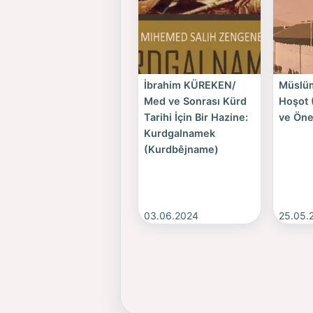
İbrahim KÜREKEN/
Müslü
Med ve Sonrası Kürd
Hoşot (
Tarihi İçin Bir Hazine:
ve Öne
Kurdgalnamek
(Kurdbêjname)
03.06.2024
25.05.