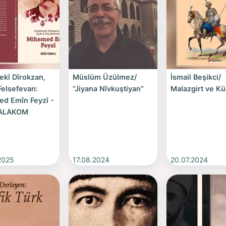
ekî Dîrokzan,
Müslüm Üzülmez/
İsmail Beşikci/
Felsefevan:
“Jiyana Nîvkuştiyan”
Malazgirt ve Kü
d Emîn Feyzî -
 ALAKOM
2025
17.08.2024
20.07.2024