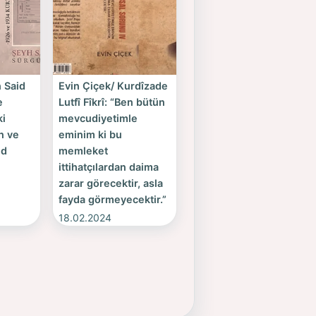
h Said
Evin Çiçek/ Kurdîzade
e
Lutfî Fîkrî: “Ben bütün
ki
mevcudiyetimle
n ve
eminim ki bu
id
memleket
ittihatçılardan daima
zarar görecektir, asla
fayda görmeyecektir.”
18.02.2024