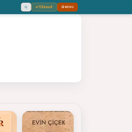
↩︎
Têkevê
MENU
Ara