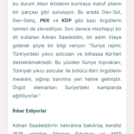
bu durum Alevi iktidarını kurmaya matuf planın
bir parçası gibi sunuluyor. Bu arada Dev-Sol,
Dev-Genç,
PKK
ve
KDP
gibi bazı örgütlerin
isimleri de zikrediliyor. Son derece mezhepçi bir
dil kullanan Adnan Saadeddin, bir adım öteye
giderek şöyle bir bilgi veriyor: “Suriye rejimi;
Türkiye’deki yıkıcı solcuları ve bilhassa Kürtleri
desteklemektedir. Bu yüzden Suriye toprakları,
Türkiyeli yıkıcı solcular ile bölücü Kürt örgütlerin
meskeni, sığınıp barınma yeri haline gelmiştir.
Örgüt elemanları Suriye’deki kamplarda
eğitiliyorlar.”
İhbar Ediyorlar
Adnan Saadeddin’in hatıratına bakılırsa; kendisi
1976 yılından itibaren Erbakan ve MSP