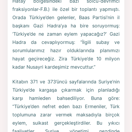
Hatay bölgesindeki bazı solcu-devrimci
fraksiyonlar-F.B.) ile özel bir toplantı yapmıştı.
Orada Türkiye’den gelenler, Baas Partisi’nin il
başkanı Gazi Hadra’ya ha bire soruyormuş:
‘Türkiye’de ne zaman eylem yapacağız?’ Gazi
Hadra da cevaplıyormuş: “İlgili subay ve
sorumlularımız hazır olduklarında planımızı
hayat geçireceğiz. Zira Türkiye’de 10 milyon
kadar Nusayri kardeşimiz mevcuttur.”
Kitabın 371 ve 373’üncü sayfalarında Suriye’nin
Türkiye’de kargaşa çıkarmak için planladığı
karşı hamleden bahsediliyor. Buna göre:
“Türkiye’den nefret eden bazı Ermeniler, Türk
toplumuna zarar vermek maksadıyla birçok
eylem, suikast gerçekleştirdiler. Bu yıkıcı
faaliyetler Suriye yönetimi nezdinde