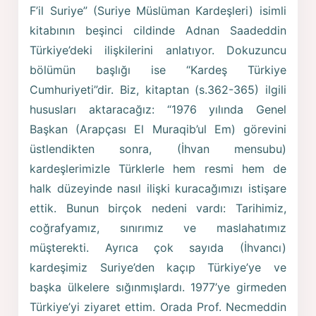
F’il Suriye” (Suriye Müslüman Kardeşleri) isimli
kitabının beşinci cildinde Adnan Saadeddin
Türkiye’deki ilişkilerini anlatıyor. Dokuzuncu
bölümün başlığı ise “Kardeş Türkiye
Cumhuriyeti”dir. Biz, kitaptan (s.362-365) ilgili
hususları aktaracağız: “1976 yılında Genel
Başkan (Arapçası El Muraqib’ul Em) görevini
üstlendikten sonra, (İhvan mensubu)
kardeşlerimizle Türklerle hem resmi hem de
halk düzeyinde nasıl ilişki kuracağımızı istişare
ettik. Bunun birçok nedeni vardı: Tarihimiz,
coğrafyamız, sınırımız ve maslahatımız
müşterekti. Ayrıca çok sayıda (İhvancı)
kardeşimiz Suriye’den kaçıp Türkiye’ye ve
başka ülkelere sığınmışlardı. 1977’ye girmeden
Türkiye’yi ziyaret ettim. Orada Prof. Necmeddin