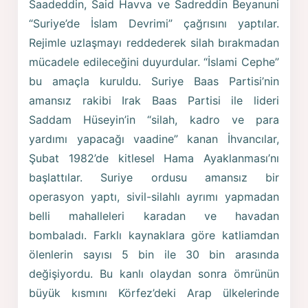
Saadeddin, Said Havva ve Sadreddin Beyanuni
“Suriye’de İslam Devrimi” çağrısını yaptılar.
Rejimle uzlaşmayı reddederek silah bırakmadan
mücadele edileceğini duyurdular. “İslami Cephe”
bu amaçla kuruldu. Suriye Baas Partisi’nin
amansız rakibi Irak Baas Partisi ile lideri
Saddam Hüseyin’in “silah, kadro ve para
yardımı yapacağı vaadine” kanan İhvancılar,
Şubat 1982’de kitlesel Hama Ayaklanması’nı
başlattılar. Suriye ordusu amansız bir
operasyon yaptı, sivil-silahlı ayrımı yapmadan
belli mahalleleri karadan ve havadan
bombaladı. Farklı kaynaklara göre katliamdan
ölenlerin sayısı 5 bin ile 30 bin arasında
değişiyordu. Bu kanlı olaydan sonra ömrünün
büyük kısmını Körfez’deki Arap ülkelerinde