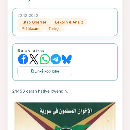
22.12.2022
Kitap Önerileri
Lekolîn & Analîz
Pirtûkxane
Türkçe
Belav bike:
Linkê kopî bike
24453 caran hatiye xwendin.