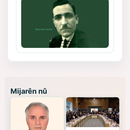
Memduh Selim ve Xoybûn
(Hoybun)’un Kuruluş Çalışmaları- 8
- Seîd Veroj
Mijarên nû