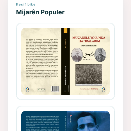
Keşif bike
Mijarên Populer
Gazeteci, Yazar, Hukukçu ve
Siyasetçi Kimliğiyle Mevlanzade
Rıfat - Seîd Veroj