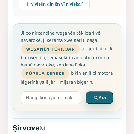
Nivîsên din ên vî nivîskarî
Ji bo nirxandina weşanên têkildarî vê
naverokê, ji kerema xwe serî li beşa
a li jêr bidin. Ji
WEŞANÊN TÊKILDAR
bo xwendin, temaşekirin an guhdarîkirina
hemû naverokê, serdana lînka
bikin an jî bi motora
RÛPELA SEREKE
lêgerînê ya li jêr li mijaran bigerin.
Arama yapın
Ara
Şirvove
(0)