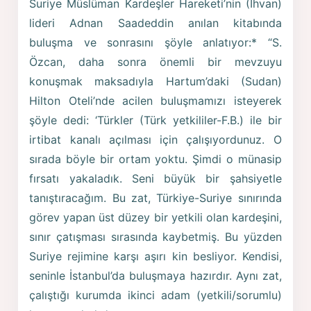
Suriye Müslüman Kardeşler Hareketi’nin (İhvan)
lideri Adnan Saadeddin anılan kitabında
buluşma ve sonrasını şöyle anlatıyor:* “S.
Özcan, daha sonra önemli bir mevzuyu
konuşmak maksadıyla Hartum’daki (Sudan)
Hilton Oteli’nde acilen buluşmamızı isteyerek
şöyle dedi: ‘Türkler (Türk yetkililer-F.B.) ile bir
irtibat kanalı açılması için çalışıyordunuz. O
sırada böyle bir ortam yoktu. Şimdi o münasip
fırsatı yakaladık. Seni büyük bir şahsiyetle
tanıştıracağım. Bu zat, Türkiye-Suriye sınırında
görev yapan üst düzey bir yetkili olan kardeşini,
sınır çatışması sırasında kaybetmiş. Bu yüzden
Suriye rejimine karşı aşırı kin besliyor. Kendisi,
seninle İstanbul’da buluşmaya hazırdır. Aynı zat,
çalıştığı kurumda ikinci adam (yetkili/sorumlu)