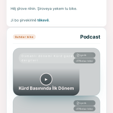
Hêj şîrove nînin. Şiroveya yekem tu bike.
Ji bo şirvekirinê
têkevê
.
Podcast
Guhdar bike
İçerik
Osmanlı dönemi Kürd gazete ve
dergileri
Belav bike
▶︎
Kürd Basınında İlk Dönem
İçerik
Belav bike