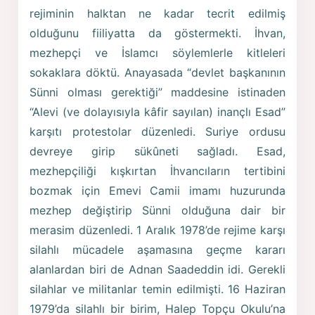
rejiminin halktan ne kadar tecrit edilmiş
olduğunu fiiliyatta da göstermekti. İhvan,
mezhepçi ve İslamcı söylemlerle kitleleri
sokaklara döktü. Anayasada “devlet başkanının
Sünni olması gerektiği” maddesine istinaden
“Alevi (ve dolayısıyla kâfir sayılan) inançlı Esad”
karşıtı protestolar düzenledi. Suriye ordusu
devreye girip sükûneti sağladı. Esad,
mezhepçiliği kışkırtan İhvancıların tertibini
bozmak için Emevi Camii imamı huzurunda
mezhep değiştirip Sünni olduğuna dair bir
merasim düzenledi. 1 Aralık 1978’de rejime karşı
silahlı mücadele aşamasına geçme kararı
alanlardan biri de Adnan Saadeddin idi. Gerekli
silahlar ve militanlar temin edilmişti. 16 Haziran
1979’da silahlı bir birim, Halep Topçu Okulu’na