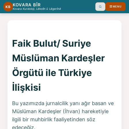
KOVARA BÎR
KB
MENU
Ara
Kovara Kurdoloji, Lêkolîn û Lêgerînê
Faik Bulut/ Suriye
Müslüman Kardeşler
Örgütü ile Türkiye
İlişkisi
Bu yazımızda jurnalcilik yanı ağır basan ve
Müslüman Kardeşler (İhvan) hareketiyle
ilgili bir muhbirlik faaliyetinden söz
edeceğiz.