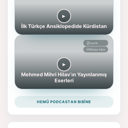
▶︎
İlk Türkçe Ansiklopedide Kürdistan
İçerik
Belav bike
▶︎
Mehmed Mihri Hilav’ın Yayınlanmış
Eserleri
HEMÛ PODCASTAN BIBÎNE