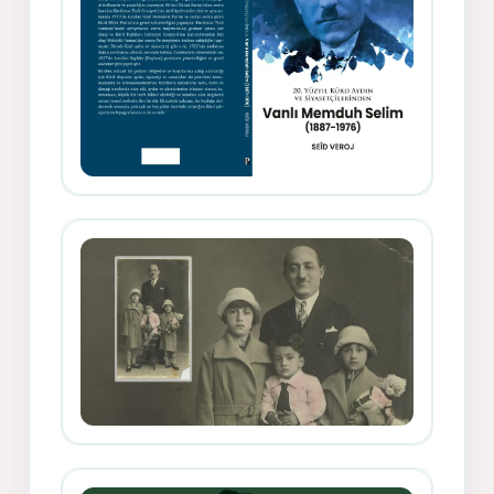
Memduh Selîmê Wanî (1887-1876)
Mihemed Mîhrî Hîlav ji afirênerên
rewşenbîriya nûjen e