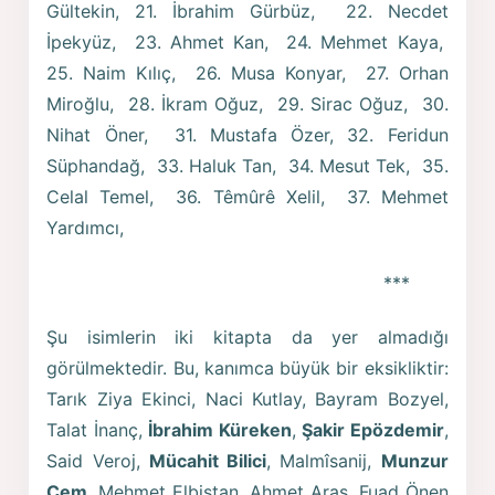
Gültekin, 21. İbrahim Gürbüz, 22. Necdet
İpekyüz, 23. Ahmet Kan, 24. Mehmet Kaya,
25. Naim Kılıç, 26. Musa Konyar, 27. Orhan
Miroğlu, 28. İkram Oğuz, 29. Sirac Oğuz, 30.
Nihat Öner, 31. Mustafa Özer, 32. Feridun
Süphandağ, 33. Haluk Tan, 34. Mesut Tek, 35.
Celal Temel, 36. Têmûrê Xelil, 37. Mehmet
Yardımcı,
***
Şu isimlerin iki kitapta da yer almadığı
görülmektedir. Bu, kanımca büyük bir eksikliktir:
Tarık Ziya Ekinci, Naci Kutlay, Bayram Bozyel,
Talat İnanç,
İbrahim Küreken
,
Şakir Epözdemir
,
Said Veroj,
Mücahit Bilici
, Malmîsanij,
Munzur
Çem
, Mehmet Elbistan, Ahmet Aras, Fuad Önen