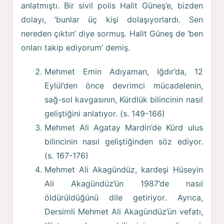
anlatmıştı. Bir sivil polis Halit Güneş’e, bizden
dolayı, ‘bunlar üç kişi dolaşıyorlardı. Sen
nereden çıktın’ diye sormuş. Halit Güneş de ‘ben
onları takip ediyorum’ demiş.
Mehmet Emin Adıyaman, Iğdır’da, 12
Eylül’den önce devrimci mücadelenin,
sağ-sol kavgasının, Kürdlük bilincinin nasıl
geliştiğini anlatıyor. (s. 149-166)
Mehmet Ali Agatay Mardin’de Kürd ulus
bilincinin nasıl geliştiğinden söz ediyor.
(s. 167-176)
Mehmet Ali Akagündüz, kardeşi Hüseyin
Ali Akagündüz’ün 1987’de nasıl
öldürüldüğünü dile getiriyor. Ayrıca,
Dersimli Mehmet Ali Akagündüz’ün vefatı,