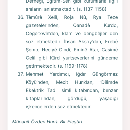
Derneği, Eğitim-Sen gibi kurumlarla ilgili
anılarını anlatmaktadır. (s. 1137-1158)
Têmûrê Xelil, Roja Nû, Rya Teze
gazetelerinden, Qanadê Kurdo,
Cegerxwîn’den, klam ve dengbêjler den
söz etmektedir. İhsan Aksoy’dan, Erebê
Şemo, Heciyê Cindî, Eminê Atar, Casimê
Celîl gibi Kürd yurtseverlerini gündeme
getirmektedir. (s. 1169-1178)
Mehmet Yardımcı, Iğdır Güngörmez
Köyü’nden, Mecit Hun’dan, ‘Dilimde
Ekektrik Tadı isimli kitabından, benzer
kitaplarından, gördüğü, yaşadığı
işkencelerden söz etmektedir.
Mücahit Özden Hun’a Bir Eleştiri.