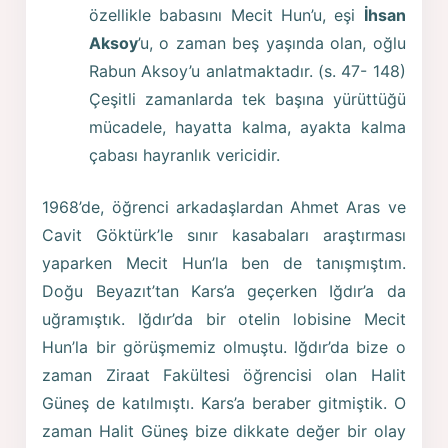
özellikle babasını Mecit Hun’u, eşi
İhsan
Aksoy
’u, o zaman beş yaşında olan, oğlu
Rabun Aksoy’u anlatmaktadır. (s. 47- 148)
Çeşitli zamanlarda tek başına yürüttüğü
mücadele, hayatta kalma, ayakta kalma
çabası hayranlık vericidir.
1968’de, öğrenci arkadaşlardan Ahmet Aras ve
Cavit Göktürk’le sınır kasabaları araştırması
yaparken Mecit Hun’la ben de tanışmıştım.
Doğu Beyazıt’tan Kars’a geçerken Iğdır’a da
uğramıştık. Iğdır’da bir otelin lobisine Mecit
Hun’la bir görüşmemiz olmuştu. Iğdır’da bize o
zaman Ziraat Fakültesi öğrencisi olan Halit
Güneş de katılmıştı. Kars’a beraber gitmiştik. O
zaman Halit Güneş bize dikkate değer bir olay