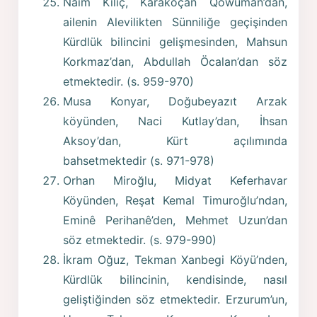
Naim Kılıç, Karakoçan Qowûman’dan,
ailenin Alevilikten Sünniliğe geçişinden
Kürdlük bilincini gelişmesinden, Mahsun
Korkmaz’dan, Abdullah Öcalan’dan söz
etmektedir. (s. 959-970)
Musa Konyar, Doğubeyazıt Arzak
köyünden, Naci Kutlay’dan, İhsan
Aksoy’dan, Kürt açılımında
bahsetmektedir (s. 971-978)
Orhan Miroğlu, Midyat Keferhavar
Köyünden, Reşat Kemal Timuroğlu’ndan,
Eminê Perihanê’den, Mehmet Uzun’dan
söz etmektedir. (s. 979-990)
İkram Oğuz, Tekman Xanbegi Köyü’nden,
Kürdlük bilincinin, kendisinde, nasıl
geliştiğinden söz etmektedir. Erzurum’un,