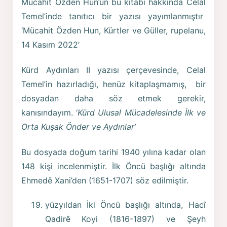
Mücahit Özden Hun’un bu kitabı hakkında Celal
Temel’inde tanıtıcı bir yazısı yayımlanmıştır
‘Mücahit Özden Hun, Kürtler ve Güller, rupelanu,
14 Kasım 2022’
Kürd Aydınları II yazısı çerçevesinde, Celal
Temel’in hazırladığı, henüz kitaplaşmamış, bir
dosyadan daha söz etmek gerekir,
kanısındayım. ‘
Kürd Ulusal Mücadelesinde İlk ve
Orta Kuşak Önder ve Aydınlar’
Bu dosyada doğum tarihi 1940 yılına kadar olan
148 kişi incelenmiştir. İlk Öncü başlığı altında
Ehmedê Xani’den (1651-1707) söz edilmiştir.
yüzyıldan İki Öncü başlığı altında, Hacî
Qadirê Koyi (1816-1897) ve Şeyh