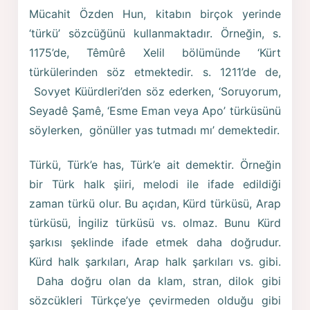
Mücahit Özden Hun, kitabın birçok yerinde
‘türkü’ sözcüğünü kullanmaktadır. Örneğin, s.
1175’de, Têmûrê Xelil bölümünde ‘Kürt
türkülerinden söz etmektedir. s. 1211’de de,
Sovyet Küürdleri’den söz ederken, ‘Soruyorum,
Seyadê Şamê, ‘Esme Eman veya Apo’ türküsünü
söylerken, gönüller yas tutmadı mı’ demektedir.
Türkü, Türk’e has, Türk’e ait demektir. Örneğin
bir Türk halk şiiri, melodi ile ifade edildiği
zaman türkü olur. Bu açıdan, Kürd türküsü, Arap
türküsü, İngiliz türküsü vs. olmaz. Bunu Kürd
şarkısı şeklinde ifade etmek daha doğrudur.
Kürd halk şarkıları, Arap halk şarkıları vs. gibi.
Daha doğru olan da klam, stran, dilok gibi
sözcükleri Türkçe’ye çevirmeden olduğu gibi