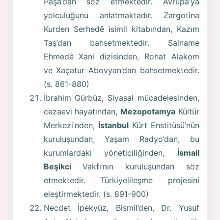
Paşa’dan söz etmektedir. Avrupa’ya
yolculuğunu anlatmaktadır. Zargotina
Kurden Serhedê isimli kitabından, Kazım
Taş’dan bahsetmektedir. Salname
Ehmedê Xani dizisinden, Rohat Alakom
ve Xaçatur Abovyan’dan bahsetmektedir.
(s. 861-880)
İbrahim Gürbüz, Siyasal mücadelesinden,
cezaevi hayatından,
Mezopotamya
Kültür
Merkezi’nden,
İstanbul
Kürt Enstitüsü’nün
kuruluşundan, Yaşam Radyo’dan, bu
kurumlardaki yöneticiliğinden,
İsmail
Beşikci
Vakfı’nın kuruluşundan söz
etmektedir. Türkiyelileşme projesini
eleştirmektedir. (s. 891-900)
Necdet İpekyüz, Bismil’den, Dr. Yusuf