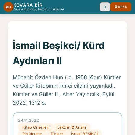
KOVARA BÎR
KB
MENU
Ara
Kovara Kurdoloji, Lêkolîn û Lêgerînê
İsmail Beşikci/ Kürd
Aydınları II
Mücahit Özden Hun ( d. 1958 Iğdır) Kürtler
ve Güller kitabının ikinci cildini yayımladı.
Kürtler ve Güller II , Alter Yayıncılık, Eylül
2022, 1312 s.
24.11.2022
Kitap Önerileri
Lekolîn & Analîz
Pirtûkxane
Türkçe
İsmail BEŞİKÇİ