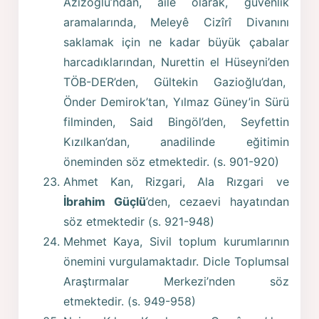
Azizoğlu’ndan, aile olarak, güvenlik
aramalarında, Meleyê Cizîrî Divanını
saklamak için ne kadar büyük çabalar
harcadıklarından, Nurettin el Hüseyni’den
TÖB-DER’den, Gültekin Gazioğlu’dan,
Önder Demirok’tan, Yılmaz Güney’in Sürü
filminden, Said Bingöl’den, Seyfettin
Kızılkan’dan, anadilinde eğitimin
öneminden söz etmektedir. (s. 901-920)
Ahmet Kan, Rizgari, Ala Rızgari ve
İbrahim Güçlü
’den, cezaevi hayatından
söz etmektedir (s. 921-948)
Mehmet Kaya, Sivil toplum kurumlarının
önemini vurgulamaktadır. Dicle Toplumsal
Araştırmalar Merkezi’nden söz
etmektedir. (s. 949-958)