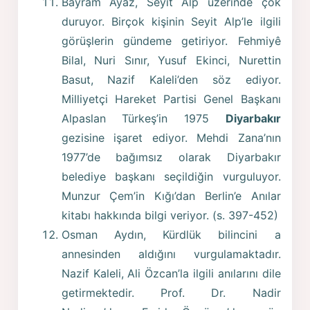
Bayram Ayaz, Seyit Alp üzerinde çok
duruyor. Birçok kişinin Seyit Alp’le ilgili
görüşlerin gündeme getiriyor. Fehmiyê
Bilal, Nuri Sınır, Yusuf Ekinci, Nurettin
Basut, Nazif Kaleli’den söz ediyor.
Milliyetçi Hareket Partisi Genel Başkanı
Alpaslan Türkeş’in 1975
Diyarbakır
gezisine işaret ediyor. Mehdi Zana’nın
1977’de bağımsız olarak Diyarbakır
belediye başkanı seçildiğin vurguluyor.
Munzur Çem’in Kığı’dan Berlin’e Anılar
kitabı hakkında bilgi veriyor. (s. 397-452)
Osman Aydın, Kürdlük bilincini a
annesinden aldığını vurgulamaktadır.
Nazif Kaleli, Ali Özcan’la ilgili anılarını dile
getirmektedir. Prof. Dr. Nadir