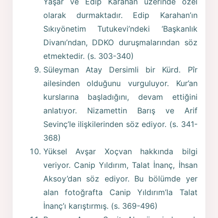
Yaşar ve Edip Karahan üzerinde özel
olarak durmaktadır. Edip Karahan’ın
Sıkıyönetim Tutukevi’ndeki ‘Başkanlık
Divanı’ndan, DDKO duruşmalarından söz
etmektedir. (s. 303-340)
Süleyman Atay Dersimli bir Kürd. Pîr
ailesinden olduğunu vurguluyor. Kur’an
kurslarına başladığını, devam ettiğini
anlatıyor. Nizamettin Barış ve Arif
Sevinç’le ilişkilerinden söz ediyor. (s. 341-
368)
Yüksel Avşar Xoçvan hakkında bilgi
veriyor. Canip Yıldırım, Talat İnanç, İhsan
Aksoy’dan söz ediyor. Bu bölümde yer
alan fotoğrafta Canip Yıldırım’la Talat
İnanç’ı karıştırmış. (s. 369-496)