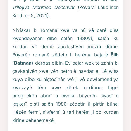
Trîlojîya Mehmed Dehsiwar
(Kovara Lêkolînên
Kurd, nr 5, 2021).
Nivîskar bi romana xwe ya nû vê carê dîsa
xwendevanan dibe salên 1980yî, salên ku
kurdan vê demê zordestîyên mezin dîtine.
Bûyerên romanê zêdetir li herêma bajarê
Êlih
(
Batman
) derbas dibin. Ev bajar wek tê zanîn bi
çavkaniyên xwe yên petrolê navdar e. Lê wisa
xuya dibe ku niştecîhên wê ji vê dewlemendiya
xwezayê têra xwe xêrek nedîtine. Ligel
pirsgirêkên aborî û civakî, bûyerên sîyasî û
leşkerî piştî salên 1980 zêdetir û pîrtir bûne.
Hêzên fermî, nîvfermî û tarî herêm ji bo kurdan
kirine cehenemekê.