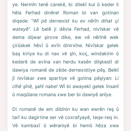
ye. Nermîn tenê carekê, bi dilekî kul û keder li
hêla Ferhad dinêre! Roman bi van gotinan
diqede: “
Wî pê dernexist ku ev nêrîn dihat çi
wateyê
”. Lê belê ji dêvla Ferhad, nivîskar vê
dema dijwar şirove dike, ew vê nêrînê wek
çirûskek hêvî û evîn dinirxîne. Nivîskar gelek
baş kiriye ku di nav vê şîn, koç, windakirin û
kederê de evîna van herdu kesên dilşkestî di
dawiya romanê de zêde dernexistiye pêş. Belkî
jî nivîskar xwe spartiye vê gotina pêşiyan:
Li
cîhê şînê, şahî nabe!
Wî bi awayekî gelek însanî
û maqûlane romana xwe ber bi dawiyê anîye.
Di romanê de em dibînin ku wan ewrên reş û
tarî ku dagirtine ser vê coxrafyayê, teqe-req in.
Vê kambaxî û wêraniyê bi hemû hêza xwe