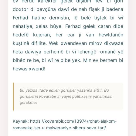
ev herdu karekter gelek dişibin hev. Li gorî
doxtor di pevçûna dawî de neh fîşek ji bedena
Ferhad hatine derxistin, lê belê tiştek bi wî
nehatiye, xelas bûye. Ferhad gelek caran dibe
hedefê kujeran, her car ji van hewldanên
kuştinê difilite. Wek xwendevan mirov dixwaze
heta dawiya berhemê bi vî lehengê romanê yê
bihêz re be, bi wî re bibe yek. Min ev berhem bi
hewas xwend!
Bu yazıda ifade edilen görüşler yazarına aittir. Bu
görüşlerin Kovarabir'in yayın politikasını yansıtması
gerekmez.
Kaynak:
https://kovarabir.com/13974/rohat-alakom-
romaneke-ser-u-malweraniye-sibera-seva-tari/