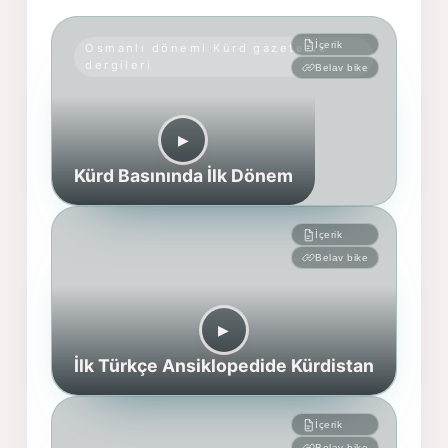
İçerik
Osmanlı dönemi Kürd gazete ve
dergileri
Belav bike
▶︎
Kürd Basınında İlk Dönem
İçerik
Belav bike
▶︎
İlk Türkçe Ansiklopedide Kürdistan
İçerik
Belav bike