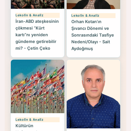
Lekolîn & Analîz
Lekolîn & Analîz
İran-ABD ateşkesinin
Orhan Kotan’ın
çökmesi “Kürt
Şıvancı Dönemi ve
kartı”nı yeniden
Sonrasındaki Tasfiye
gündeme getirebilir
Nedeni/Olayı - Sait
mi? - Çetin Çeko
Aydoğmuş
Lekolîn & Analîz
Kültürün