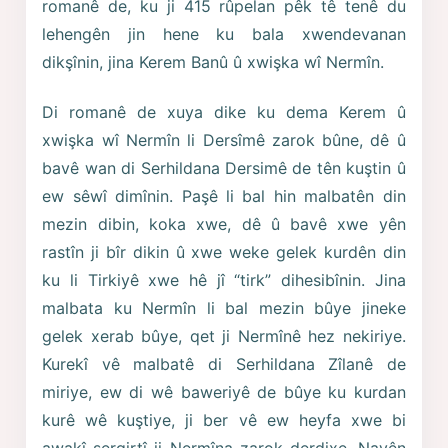
romanê de, ku ji 415 rûpelan pêk tê tenê du
lehengên jin hene ku bala xwendevanan
dikşînin, jina Kerem Banû û xwişka wî Nermîn.
Di romanê de xuya dike ku dema Kerem û
xwişka wî Nermîn li Dersîmê zarok bûne, dê û
bavê wan di Serhildana Dersimê de tên kuştin û
ew sêwî dimînin. Paşê li bal hin malbatên din
mezin dibin, koka xwe, dê û bavê xwe yên
rastîn ji bîr dikin û xwe weke gelek kurdên din
ku li Tirkiyê xwe hê jî “tirk” dihesibînin. Jina
malbata ku Nermîn li bal mezin bûye jineke
gelek xerab bûye, qet ji Nermînê hez nekiriye.
Kurekî vê malbatê di Serhildana Zîlanê de
miriye, ew di wê baweriyê de bûye ku kurdan
kurê wê kuştiye, ji ber vê ew heyfa xwe bi
awakî sergirtî ji Nermîna zarok derdixe. Navên