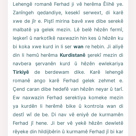
Lehengê romanê Ferhad ji vê herêma Êlihê ye.
Zanîngeh qedandiye, kesekî serwext, di karê
xwe de jîr e. Piştî mirina bavê xwe dibe serekê
malbatê ya gelek mezin. Lê belê hêzên fermî,
leşkerî û narkotîkê naxwazin hin kes û hêzên ku
bi koka xwe kurd in li ser
wan
re hebin. Ji aliyê
din li hemû herêma
Kurdistanê
şerekî mezin di
navbera şervanên kurd û hêzên ewlekariya
Tirkiyê
de berdewam dike. Karê lehengê
romanê ango karê Ferhad gelek zehmet e.
Çend caran dibe hedefê van hêzên neyar û tarî.
Ew naxwazin Ferhad serektiya komeke mezin
ya kurdên li herêmê bike û kontrola wan di
destî wî de be. Di nav vê eniyê de kurmamên
Ferhad jî hene. Ji ber vê yekê hêzên dewletê
rêyeke din hildijbêrin û kurmamê Ferhad jî bi kar