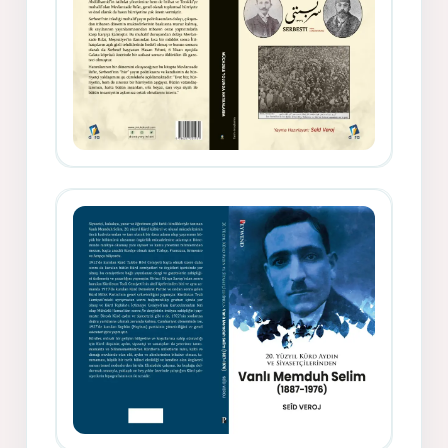
Gazeteci, Yazar, Hukukçu ve
Siyasetçi Kimliğiyle Mevlanzade
Rıfat - Seîd Veroj