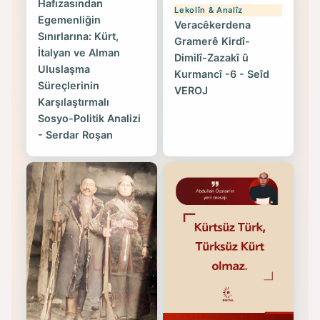
Hafızasından
Lekolîn & Analîz
Egemenliğin
Veracêkerdena
Sınırlarına: Kürt,
Gramerê Kirdî-
İtalyan ve Alman
Dimilî-Zazakî û
Uluslaşma
Kurmancî -6 - Seîd
Süreçlerinin
VEROJ
Karşılaştırmalı
Sosyo-Politik Analizi
- Serdar Roşan