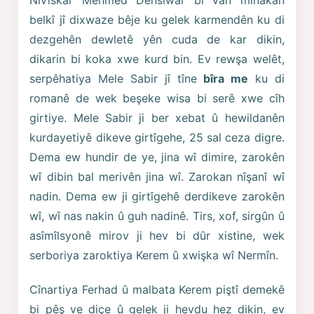
belkî jî dixwaze bêje ku gelek karmendên ku di
dezgehên dewletê yên cuda de kar dikin,
dikarin bi koka xwe kurd bin. Ev rewşa welêt,
serpêhatiya Mele Sabir jî tîne
bîra me
ku di
romanê de wek beşeke wisa bi serê xwe cîh
girtiye. Mele Sabir ji ber xebat û hewildanên
kurdayetiyê dikeve girtîgehe, 25 sal ceza digre.
Dema ew hundir de ye, jina wî dimire, zarokên
wî dibin bal merivên jina wî. Zarokan nîşanî wî
nadin. Dema ew ji girtîgehê derdikeve zarokên
wî, wî nas nakin û guh nadinê. Tirs, xof, sirgûn û
asîmîlsyonê mirov ji hev bi dûr xistine, wek
serboriya zaroktiya Kerem û xwişka wî Nermîn.
Cînartiya Ferhad û malbata Kerem piştî demekê
bi pêş ve diçe û gelek ji hevdu hez dikin, ev