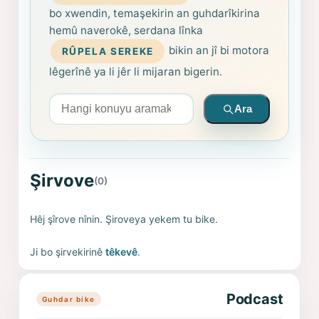
bo xwendin, temaşekirin an guhdarîkirina
hemû naverokê, serdana lînka
bikin an jî bi motora
RÛPELA SEREKE
lêgerînê ya li jêr li mijaran bigerin.
Arama yapın
Ara
Şirvove
(0)
Hêj şîrove nînin. Şiroveya yekem tu bike.
Ji bo şirvekirinê
têkevê
.
Podcast
Guhdar bike