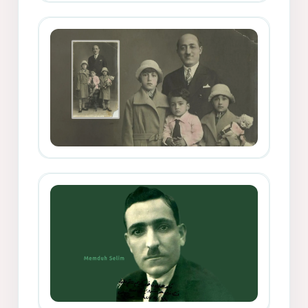
Memduh Selîmê Wanî (1887-1876)
Mihemed Mîhrî Hîlav ji afirênerên
rewşenbîriya nûjen e