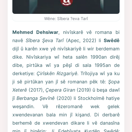
Wêne: Sîbera ?eva Tarî
Mehmed Dehsiwar
, nivîskarê vê romana bi
navê
Sîbera Şeva Tarî
(Apec, 2022) li
Swêdê
dijî û karên xwe yê nivîskariyê li wir berdemam
dike. Nivîskariya wî heta salên 1990an dirêj
dibe, pirtûka wî ya pêşî di sala 1995an de
derketiye:
Çirîskên Rizgariyê
. Trîlojiya wî ya ku
ji sê pirtûkan yan jî sê romanan pêk tê:
Şopa
Xeterê
(2017),
Çepera Giran
(2019) û beşa dawî
jî
Berbanga Şevînê
(2020) li Stockholmê hatiye
weşandin. Vê rêzeromanê wek gelek
xwendevanan bala min jî kişand. Di derbarê
berhemê de xwendevan dikare li vê danasîna
min jî binêrin:
Ji Edebîyata Kurdên Swêdê: