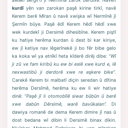
kurdî
yên van zarokan paşê kirine tirkî, navê
Kerem berê Mîran û navê xwişka wî Nermînê jî
Şermîn bûye. Paşê êdî Kerem hêdî hêdî xwe
wek kurdekî ji Dersimê dihesibîne. Kerem piştî
ku hatiye herêma kurdan û dest bi kar kiriye,
ew jî ketiye nav lêgerînekê ji bo fêr bibe gelo
ka koka wî ya etnîkî heta kîderê dirêj dibe: “
Wî
ji zû ve fam kiribû ku ew bi eslê xwe kurd e, lê
nexwastibû ji derdorê xwe re eşkere bike”
.
Carekê Kerem bi malbatî diçin seredan û dîtina
herêma Dersîmê, herêma ku ew li wir hatiye
dinê: “
Paşê jî li otomobîlê siwar bûbûn û berê
xwe dabûn Dêrsimê, warê bavûkalan”.
Di
dawiya romanê de dema Kerem dimire jî nas û
dost bedana wî dibin li Dersimê binax dikin.
Nivîskar Mehmed Dehsiwar bi van mînakan