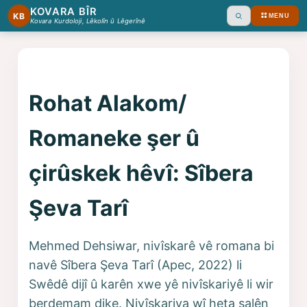
KOVARA BÎR
KB
MENU
Ara
Kovara Kurdoloji, Lêkolîn û Lêgerînê
Rohat Alakom/
Romaneke şer û
çirûskek hêvî: Sîbera
Şeva Tarî
Mehmed Dehsiwar, nivîskarê vê romana bi
navê Sîbera Şeva Tarî (Apec, 2022) li
Swêdê dijî û karên xwe yê nivîskariyê li wir
berdemam dike. Nivîskariya wî heta salên