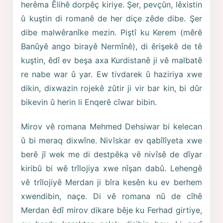
herêma Êlihê dorpêç kiriye. Şer, pevçûn, lêxistin
û kuştin di romanê de her diçe zêde dibe. Şer
dibe malwêranîke mezin. Piştî ku Kerem (mêrê
Banûyê ango birayê Nermînê), di êrişekê de tê
kuştin, êdî ev beşa axa Kurdistanê ji vê malbatê
re nabe war û yar. Ew tivdarek û haziriya xwe
dikin, dixwazin rojekê zûtir ji vir bar kin, bi dûr
bikevin û herin li Enqerê cîwar bibin.
Mirov vê romana Mehmed Dehsiwar bi kelecan
û bi meraq dixwîne. Nivîskar ev qabîlîyeta xwe
berê jî wek me di destpêka vê nivîsê de dîyar
kiribû bi wê trîlojiya xwe nîşan dabû. Lehengê
vê trîlojiyê Merdan ji bîra kesên ku ev berhem
xwendibin, naçe. Di vê romana nû de cîhê
Merdan êdî mirov dikare bêje ku Ferhad girtiye,