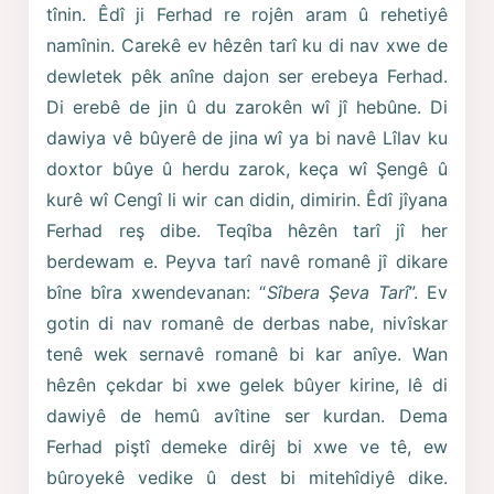
tînin. Êdî ji Ferhad re rojên aram û rehetiyê
namînin. Carekê ev hêzên tarî ku di nav xwe de
dewletek pêk anîne dajon ser erebeya Ferhad.
Di erebê de jin û du zarokên wî jî hebûne. Di
dawiya vê bûyerê de jina wî ya bi navê Lîlav ku
doxtor bûye û herdu zarok, keça wî Şengê û
kurê wî Cengî li wir can didin, dimirin. Êdî jîyana
Ferhad reş dibe. Teqîba hêzên tarî jî her
berdewam e. Peyva tarî navê romanê jî dikare
bîne bîra xwendevanan: “
Sîbera Şeva Tarî
”. Ev
gotin di nav romanê de derbas nabe, nivîskar
tenê wek sernavê romanê bi kar anîye. Wan
hêzên çekdar bi xwe gelek bûyer kirine, lê di
dawiyê de hemû avîtine ser kurdan. Dema
Ferhad piştî demeke dirêj bi xwe ve tê, ew
bûroyekê vedike û dest bi mitehîdiyê dike.