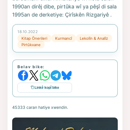
1990an dirêj dibe, pirtûka wî ya pêşî di sala
1995an de derketiye: Çirîskên Rizgariyê .
18.10.2022
Kitap Önerileri
Kurmancî
Lekolîn & Analîz
Pirtûkxane
Belav bike:
Linkê kopî bike
45333 caran hatiye xwendin.