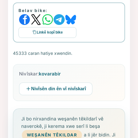
Belav bike:
Linkê kopî bike
45333 caran hatiye xwendin.
Nivîskar:
kovarabir
Nivîsên din ên vî nivîskarî
Ji bo nirxandina weşanên têkildarî vê
naverokê, ji kerema xwe serî li beşa
a li jêr bidin. Ji
WEŞANÊN TÊKILDAR