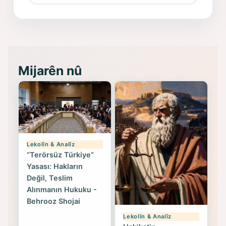
Memduh Selim ve Xoybûn
(Hoybun)’un Kuruluş Çalışmaları- 8
- Seîd Veroj
Mijarên nû
Lekolîn & Analîz
“Terörsüz Türkiye”
Yasası: Hakların
Değil, Teslim
Alınmanın Hukuku -
Behrooz Shojai
Lekolîn & Analîz