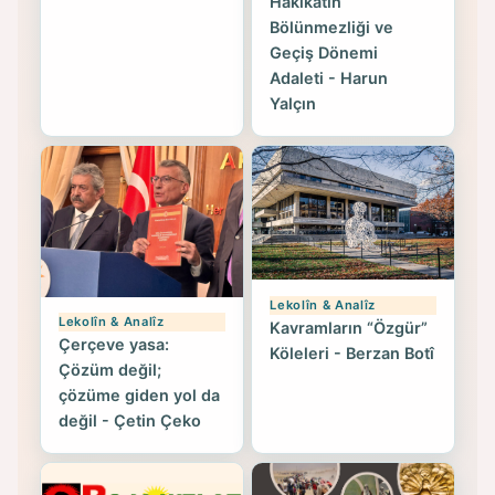
Hakikatin
Bölünmezliği ve
Geçiş Dönemi
Adaleti - Harun
Yalçın
Lekolîn & Analîz
Lekolîn & Analîz
Kavramların “Özgür”
Çerçeve yasa:
Köleleri - Berzan Botî
Çözüm değil;
çözüme giden yol da
değil - Çetin Çeko