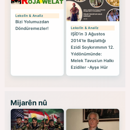
Lekolîn & Analîz
Bizi Yolumuzdan
Lekolîn & Analîz
Döndüremezler!
IŞİD’in 3 Ağustos
2014’te Başlattığı
Ezidi Soykırımının 12.
Yıldönümünde:
Melek Tavus’un Halkı
Ezidiler -Ayşe Hür
Mijarên nû