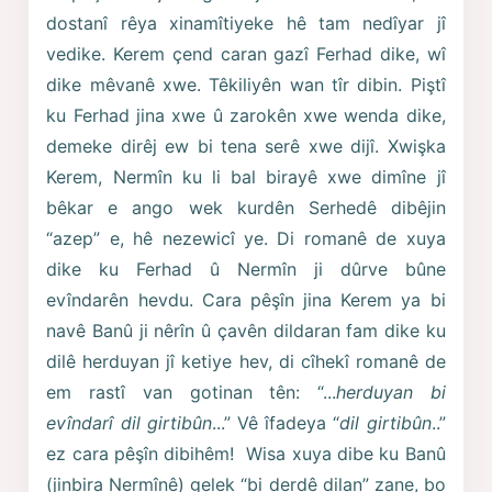
dostanî rêya xinamîtiyeke hê tam nedîyar jî
vedike. Kerem çend caran gazî Ferhad dike, wî
dike mêvanê xwe. Têkiliyên wan tîr dibin. Piştî
ku Ferhad jina xwe û zarokên xwe wenda dike,
demeke dirêj ew bi tena serê xwe dijî. Xwişka
Kerem, Nermîn ku li bal birayê xwe dimîne jî
bêkar e ango wek kurdên Serhedê dibêjin
“azep” e, hê nezewicî ye. Di romanê de xuya
dike ku Ferhad û Nermîn ji dûrve bûne
evîndarên hevdu. Cara pêşîn jina Kerem ya bi
navê Banû ji nêrîn û çavên dildaran fam dike ku
dilê herduyan jî ketiye hev, di cîhekî romanê de
em rastî van gotinan tên: “...
herduyan bi
evîndarî dil girtibûn
...” Vê îfadeya “
dil girtibûn
..”
ez cara pêşîn dibihêm! Wisa xuya dibe ku Banû
(jinbira Nermînê) gelek “bi derdê dilan” zane, bo