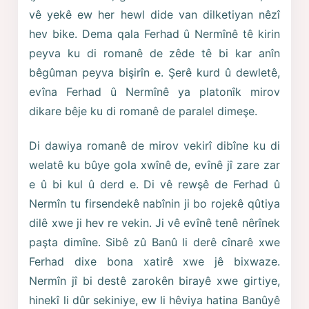
vê yekê ew her hewl dide van dilketiyan nêzî
hev bike. Dema qala Ferhad û Nermînê tê kirin
peyva ku di romanê de zêde tê bi kar anîn
bêgûman peyva bişirîn e. Şerê kurd û dewletê,
evîna Ferhad û Nermînê ya platonîk mirov
dikare bêje ku di romanê de paralel dimeşe.
Di dawiya romanê de mirov vekirî dibîne ku di
welatê ku bûye gola xwînê de, evînê jî zare zar
e û bi kul û derd e. Di vê rewşê de Ferhad û
Nermîn tu firsendekê nabînin ji bo rojekê qûtiya
dilê xwe ji hev re vekin. Ji vê evînê tenê nêrînek
paşta dimîne. Sibê zû Banû li derê cînarê xwe
Ferhad dixe bona xatirê xwe jê bixwaze.
Nermîn jî bi destê zarokên birayê xwe girtiye,
hinekî li dûr sekiniye, ew li hêviya hatina Banûyê