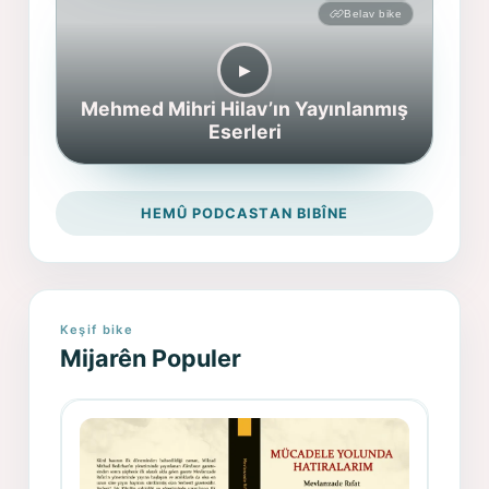
Belav bike
▶︎
Mehmed Mihri Hilav’ın Yayınlanmış
Eserleri
HEMÛ PODCASTAN BIBÎNE
Keşif bike
Mijarên Populer