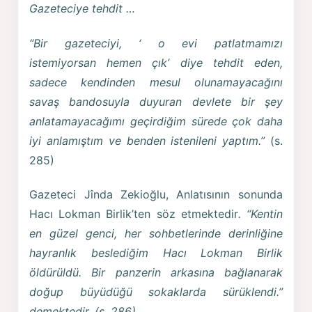
Gazeteciye tehdit …
“Bir gazeteciyi, ‘ o evi patlatmamızı
istemiyorsan hemen çık’ diye tehdit eden,
sadece kendinden mesul olunamayacağını
savaş bandosuyla duyuran devlete bir şey
anlatamayacağımı geçirdiğim sürede çok daha
iyi anlamıştım ve benden istenileni yaptım.”
(s.
285)
Gazeteci Jînda Zekioğlu, Anlatısının sonunda
Hacı Lokman Birlik’ten söz etmektedir
. “Kentin
en güzel genci, her sohbetlerinde derinliğine
hayranlık beslediğim Hacı Lokman Birlik
öldürüldü. Bir panzerin arkasına bağlanarak
doğup büyüdüğü sokaklarda sürüklendi.”
demektedir. (s. 286)