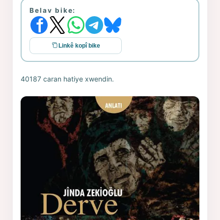
Belav bike:
Linkê kopî bike
40187 caran hatiye xwendin.