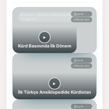
İçerik
Osmanlı dönemi Kürd gazete ve
dergileri
Belav bike
▶︎
Kürd Basınında İlk Dönem
İçerik
Belav bike
▶︎
İlk Türkçe Ansiklopedide Kürdistan
İçerik