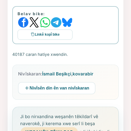
Belav bike:
Linkê kopî bike
40187 caran hatiye xwendin.
Nivîskaran:
İsmail Beşikçi
,
kovarabir
Nivîsên din ên van nivîskaran
Ji bo nirxandina weşanên têkildarî vê
naverokê, ji kerema xwe serî li beşa