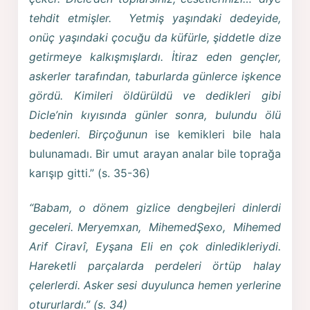
tehdit etmişler. Yetmiş yaşındaki dedeyide,
onüç yaşındaki çocuğu da küfürle, şiddetle dize
getirmeye kalkışmışlardı. İtiraz eden gençler,
askerler tarafından, taburlarda günlerce işkence
gördü. Kimileri öldürüldü ve dedikleri gibi
Dicle’nin kıyısında günler sonra, bulundu ölü
bedenleri. Birçoğunun
ise kemikleri bile hala
bulunamadı. Bir umut arayan analar bile toprağa
karışıp gitti.” (s. 35-36)
“Babam, o dönem gizlice dengbejleri dinlerdi
geceleri. Meryemxan, MihemedŞexo, Mihemed
Arif Ciravî, Eyşana Eli en çok dinledikleriydi.
Hareketli parçalarda perdeleri örtüp halay
çelerlerdi. Asker sesi duyulunca hemen yerlerine
otururlardı.” (s. 34)