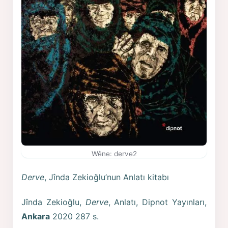
Wêne: derve2
Derve
, Jînda Zekioğlu’nun Anlatı kitabı
Jînda Zekioğlu,
Derve
, Anlatı, Dipnot Yayınları,
Ankara
2020 287 s.