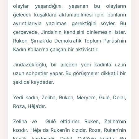
olaylar yaşandığını, yaşanan bu olayların
gelecek kuşaklara aktarılabilmesi için, bunların
ayrıntılarıyla yazılması gerektiğini söyler. Bu
çerçevede, Jînda’nın kendisini dinlemesini ister.
Ruken, Şırnak’da Demokratik Toplum Partisi’nin
Kadın Kolları’na çalışan bir aktivisttir.
JîndaZekioğlu, bir aileden yedi kadınla uzun
uzun sohbetler yapar. Bu görüşmeler dikkatli bir
şekilde kaydeder.
Yedi kadın, Zeliha, Ruken, Meryem, Gulê, Delal,
Roza, Hêja’dır.
Zeliha ve Gulê eltidirler. Ruken, Zeliha’nın
kızıdır. Hêja da Ruken’in kızıdır. Roza, Ruken’nin
küçük kardeşidir. Delal, Gulê’nin kızıdır. Bu