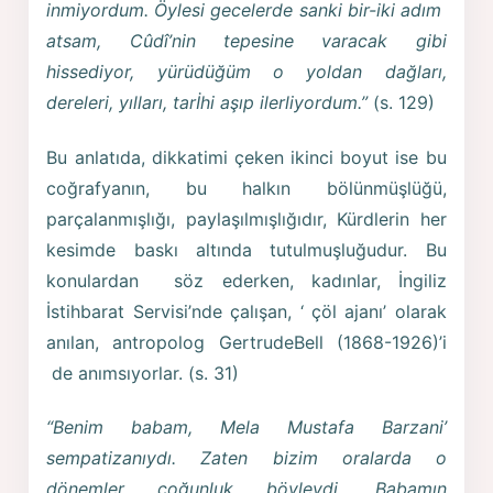
inmiyordum. Öylesi gecelerde sanki bir-iki adım
atsam, Cûdî’nin tepesine varacak gibi
hissediyor, yürüdüğüm o yoldan dağları,
dereleri, yılları, tarİhi aşıp ilerliyordum.”
(s. 129)
Bu anlatıda, dikkatimi çeken ikinci boyut ise bu
coğrafyanın, bu halkın bölünmüşlüğü,
parçalanmışlığı, paylaşılmışlığıdır, Kürdlerin her
kesimde baskı altında tutulmuşluğudur. Bu
konulardan söz ederken, kadınlar, İngiliz
İstihbarat Servisi’nde çalışan, ‘ çöl ajanı’ olarak
anılan, antropolog GertrudeBell (1868-1926)’i
de anımsıyorlar. (s. 31)
“Benim babam, Mela Mustafa Barzani’
sempatizanıydı. Zaten bizim oralarda o
dönemler çoğunluk böyleydi. Babamın