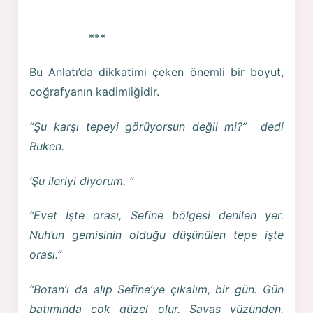
***
Bu Anlatı’da dikkatimi çeken önemli bir boyut,
coğrafyanın kadimliğidir.
“Şu karşı tepeyi görüyorsun değil mi?” dedi
Ruken.
‘Şu ileriyi diyorum. “
“Evet İşte orası, Sefine bölgesi denilen yer.
Nuh’un gemisinin olduğu düşünülen tepe işte
orası.”
“Botan’ı da alıp Sefine’ye çıkalım, bir gün. Gün
batımında çok güzel olur. Savaş yüzünden,