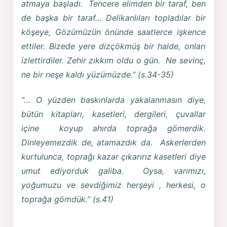
atmaya başladı. Tencere elimden bir taraf, ben
de başka bir taraf… Delikanlıları topladılar bir
köşeye, Gözümüzün önünde saatlerce işkence
ettiler. Bizede yere dizçökmüş bir halde, onları
izlettirdiler. Zehir zıkkım oldu o gün. Ne sevinç,
ne bir neşe kaldı yüzümüzde.” (s.34-35)
“… O yüzden baskınlarda yakalanmasın diye,
bütün kitapları, kasetleri, dergileri, çuvallar
içine koyup ahırda toprağa gömerdik.
Dinleyemezdik de, atamazdık da. Askerlerden
kurtulunca, toprağı kazar çıkarırız kasetleri diye
umut ediyorduk galiba. Oysa, varımızı,
yoğumuzu ve sevdiğimiz herşeyi , herkesi, o
toprağa gömdük.” (s.41)