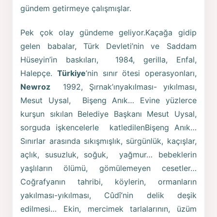
gündem getirmeye çalışmışlar.
Pek çok olay gündeme geliyor.Kaçağa gidip
gelen babalar, Türk Devleti’nin ve Saddam
Hüseyin’in baskıları, 1984, gerilla, Enfal,
Halepçe.
Türkiye
’nin sınır ötesi operasyonları,
Newroz
1992, Şırnak’ınyakılması- yıkılması,
Mesut Uysal, Bişeng Anık… Evine yüzlerce
kurşun sıkılan Belediye Başkanı Mesut Uysal,
sorguda işkencelerle katledilenBişeng Anık…
Sınırlar arasında sıkışmışlık, sürgünlük, kaçışlar,
açlık, susuzluk, soğuk, yağmur… bebeklerin
yaşlıların ölümü, gömülemeyen cesetler…
Coğrafyanın tahribi, köylerin, ormanların
yakılması-yıkılması, Cûdî’nin delik deşik
edilmesi… Ekin, mercimek tarlalarının, üzüm