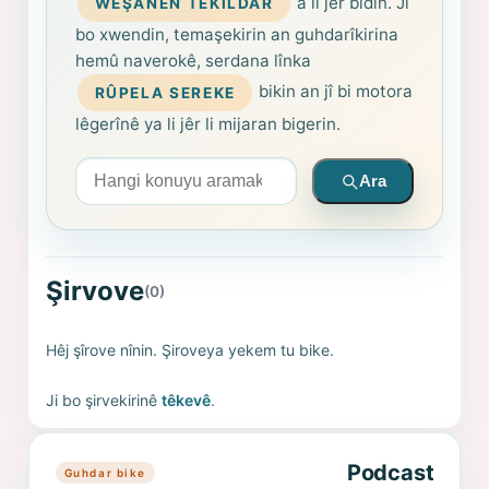
a li jêr bidin. Ji
WEŞANÊN TÊKILDAR
bo xwendin, temaşekirin an guhdarîkirina
hemû naverokê, serdana lînka
bikin an jî bi motora
RÛPELA SEREKE
lêgerînê ya li jêr li mijaran bigerin.
Arama yapın
Ara
Şirvove
(0)
Hêj şîrove nînin. Şiroveya yekem tu bike.
Ji bo şirvekirinê
têkevê
.
Podcast
Guhdar bike