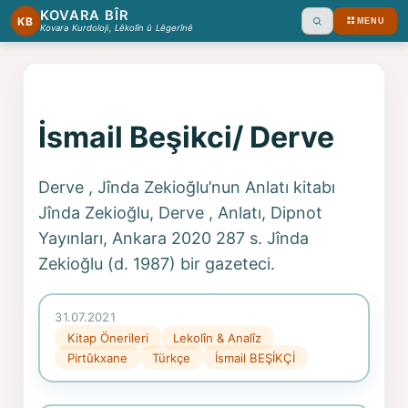
KOVARA BÎR
KB
MENU
Ara
Kovara Kurdoloji, Lêkolîn û Lêgerînê
İsmail Beşikci/ Derve
Derve , Jînda Zekioğlu’nun Anlatı kitabı
Jînda Zekioğlu, Derve , Anlatı, Dipnot
Yayınları, Ankara 2020 287 s. Jînda
Zekioğlu (d. 1987) bir gazeteci.
31.07.2021
Kitap Önerileri
Lekolîn & Analîz
Pirtûkxane
Türkçe
İsmail BEŞİKÇİ