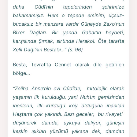
daha Cûdî’nin tepelerinden şehrimize
bakamamışız. Hem o tepede eminim, uçsuz-
bucaksız bir manzara vardır Güneyde Zaxo’nun
Bixer Dağları. Bir yanda Gabar’ın heybeti,
karşısında Şırnak, sırtında Herakol. Öte tarafta
Xelîl Dağı’nın Besta’sı…” (s. 96)
Besta, Tevrat’ta Cennet olarak dile getirilen
bölge…
“Zeliha Anne’nin evi Cûdî’de, mitolojik olarak
yaşamın ilk kurulduğu, yani Nuh’un gemisinden
inenlerin, ilk kurduğu köy olduğuna inanılan
Heştan’a çok yakındı. Bazı geceler, bu rivayeti
düşünerek damda, uykuya dalıyor, güneşin
keskin ışıkları yüzümü yakana dek, damdan