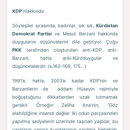
KDP
Hakkında
Söyleşiler sırasında, kadınlar, sık sık,
Kürdistan
Demokrat Partisi
ve Mesut Barzani hakkında
duygularını düşüncelerini dile getiriyor. Çoğu
PKK
tarafından oluşturulan anti-KDP, anti-
Barzani, hatta anti-Kürdduygular ve
düşüncelelerdir. (s.162-169, 175…)
1991’e, hatta, 2003’e kadar KDP’nin ve
Barzanilerin de addam Hüseyin rejimiyle
boğuştuğunu dikkatlerden uzak tutmamak
gerekir. Örneğin Zeliha Ana’nin,
“Göz
alabildiğine insandı dağlar. İki odun parçasından
yapılmış sedyelerin üzerinde taşınan yaşlılar, bu
yaşlıların yanına kundaklanıp sarılmış bebekler,