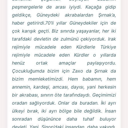
peşmergelerle de arası iyiydi. Kaçağa gidip
geldikçe, Güneydeki akrabalardan Şırnak’a,
haber getirirdi.70’li yıllar Güneydekiler için de
çok karışık geçti. Biz sınırda yaşayanlar, her iki
tarafdaki devletin de zulmünü çekiyorduk. Irak
rejimiyle mücadele eden Kürdlerle Türkiye
rejimiyle mücadele eden Kürdler o yıllarda
henüz ortak amaçlar paylaşıyordu.
Çocukluğumda bizim için Zaxo da Şırnak da
bizim memleketimizdi. Hem babamın, hem
annemin, kardeşi, amcası, dayısı, yani herkesin
bir akrabası, sınırın öte tarafındaydı. Geçimimizi
oradan sağlıyorduk. Onlar da buradan. İki ayrı
ülkeyi bırak, iki ayrı bölge bile değildik. İnsan
sonradan düşününce daha tuhaf buluyor
devleti. Yani, Sinop’daki insandan, daha yakındı,