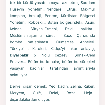
tek bir Kürdü yaşatmamaya azmetmiş Saddam
Hüseyin yönetimi…Nehdarê, Etruş, Maxmur
kampları, brakuji, Beritan, Kürdistan Bölgesel
Yönetimi, Roboski… Botan bölgesindeki, Asuri,
Keldani, Süryani,Ermeni, Ezidi halklar…
Müslümanlaştırma süreci… Zaxo Çarşısında
bomba patlatılması… Cumartesi Anneleri.
Türkiye’nin Kürdleri, Küdçe’yi inkar anlayışı,
Diyarbakır
5 Nolu cezaevi, Şırnak-Cem
Ersever… Bütün bu konular, bütün bu süreçleri
yaşayan kadınlar tarafından ayrıntılarıyla
anlatılıyor.
Derve, dışarı demek. Yedi kadın, Zeliha, Ruken,
Meryem, Gulê, Delal, Roza, Hêja…
dışardakilerden oluyor.