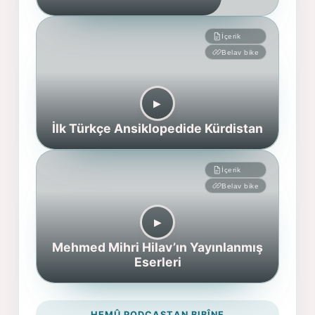
İçerik
Belav bike
▶︎
İlk Türkçe Ansiklopedide Kürdistan
İçerik
Belav bike
▶︎
Mehmed Mihri Hilav’ın Yayınlanmış
Eserleri
HEMÛ PODCASTAN BIBÎNE