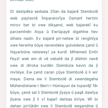
Di destpêka sedsala 20an da bajarê Stembolê
wek paytextê Împaratorîya Osmanî hertim
mirov ber bi xwe dikşand, wek bajarekî ku
parzemînên Asya û Ewrûpayê digehîne hev
dihate nasîn. Ev bajarê pir-netew bi rengînîya
xwe herwiha bûye navendeke gulvedena çand û
hişyarbûna neteweyî ya kurdî. Mihemed Emîn
Feyzî wek em di vê xebatê da jî dibînin navê
xwe di dîroka kurdên Stembola kevin da jî
nivîsîye. Ew çend caran çûye Stembolê û li wir
maye. Dema ew li Stembolê di xwendegeha
Mühendishane-i Berri-i Hümayun da topavêjî fêr
bûye, çend sal li Stembolê jîyaye û paşê dawîya
jîyana xwe jî li vî bajarî derbas kiriye. Wî bi
dehan pirtûkên xwe li Stembolê weşandine û