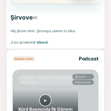
Şirvove
(0)
Hêj şîrove nînin. Şiroveya yekem tu bike.
Ji bo şirvekirinê
têkevê
.
Podcast
Guhdar bike
İçerik
Osmanlı dönemi Kürd gazete ve
dergileri
Belav bike
▶︎
Kürd Basınında İlk Dönem