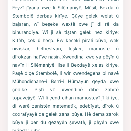
Feyzî jîyana xwe li Silêmanîyê, Mûsil, Bexda û
Stembolê derbas kirîye. Çûye gelek welat û
bajaran, wî beşeke wextê xwe jî di rê da
bihurandîye. Wî ji sê tiştan gelek hez kirîye:
Kitêb, çek û hesp. Ew kesekî piralî bûye, wek
nivîskar, helbestvan, leşker, mamoste û
dîrokzan hatîye nasîn. Xwendina xwe ya pêşîn û
navîn li Silêmanîyê, lîse li Bexdayê xelas kirîye.
Paşê diçe Stembolê, li wir xwendegeha bi navê
Mühendishane-i Berri-i Hümayun qeyda xwe
çêdike. Piştî vê xwendinê dibe zabitê
topavêjîyê. Wî li çend cihan mamosteyî jî kirîye,
di warê zanistên matematîk, edebîyat, dîrok û
coxrafyayê da gelek zana bûye. Hê dema zarok
bûye ji ber du qezayên şewatê, ji pêyên xwe
birîndar dibe.