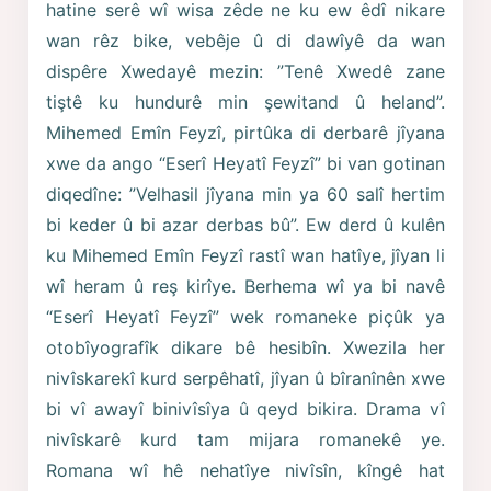
hatine serê wî wisa zêde ne ku ew êdî nikare
wan rêz bike, vebêje û di dawîyê da wan
dispêre Xwedayê mezin: ”Tenê Xwedê zane
tiştê ku hundurê min şewitand û heland”.
Mihemed Emîn Feyzî, pirtûka di derbarê jîyana
xwe da ango “Eserî Heyatî Feyzî” bi van gotinan
diqedîne: ”Velhasil jîyana min ya 60 salî hertim
bi keder û bi azar derbas bû”. Ew derd û kulên
ku Mihemed Emîn Feyzî rastî wan hatîye, jîyan li
wî heram û reş kirîye. Berhema wî ya bi navê
“Eserî Heyatî Feyzî” wek romaneke piçûk ya
otobîyografîk dikare bê hesibîn. Xwezila her
nivîskarekî kurd serpêhatî, jîyan û bîranînên xwe
bi vî awayî binivîsîya û qeyd bikira. Drama vî
nivîskarê kurd tam mijara romanekê ye.
Romana wî hê nehatîye nivîsîn, kîngê hat