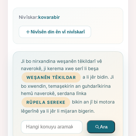
Nivîskar:
kovarabir
Nivîsên din ên vî nivîskarî
Ji bo nirxandina weşanên têkildarî vê
naverokê, ji kerema xwe serî li beşa
a li jêr bidin. Ji
WEŞANÊN TÊKILDAR
bo xwendin, temaşekirin an guhdarîkirina
hemû naverokê, serdana lînka
bikin an jî bi motora
RÛPELA SEREKE
lêgerînê ya li jêr li mijaran bigerin.
Arama yapın
Ara