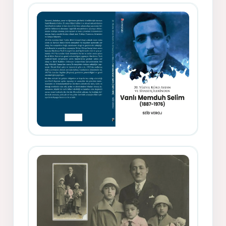
Siyasetçi Kimliğiyle Mevlanzade
Rıfat - Seîd Veroj
Memduh Selîmê Wanî (1887-1876)