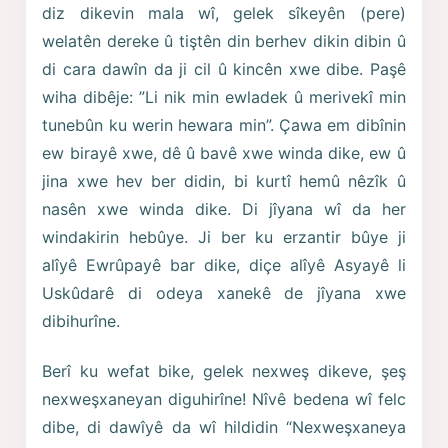
diz dikevin mala wî, gelek sîkeyên (pere)
welatên dereke û tiştên din berhev dikin dibin û
di cara dawîn da ji cil û kincên xwe dibe. Paşê
wiha dibêje: ”Li nik min ewladek û merivekî min
tunebûn ku werin hewara min”. Çawa em dibînin
ew birayê xwe, dê û bavê xwe winda dike, ew û
jina xwe hev ber didin, bi kurtî hemû nêzîk û
nasên xwe winda dike. Di jîyana wî da her
windakirin hebûye. Ji ber ku erzantir bûye ji
alîyê Ewrûpayê bar dike, diçe alîyê Asyayê li
Uskûdarê di odeya xanekê de jîyana xwe
dibihurîne.
Berî ku wefat bike, gelek nexweş dikeve, şeş
nexweşxaneyan diguhirîne! Nîvê bedena wî felc
dibe, di dawîyê da wî hildidin “Nexweşxaneya