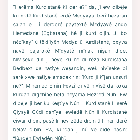
“Herêma Kurdistanê kî der e?” da, jî ew dibêje
ku erdê Kurdistanê, erdê Medyaya berî hezaran
salan e. Li derdorê paytextê Medyayê ango
Hemedanê (Egbatana) hê jî kurd dijîn. Ji bo
nêzîkayî û têkilîyên Medya û Kurdistanê, peyva
navê bajarokê Mîdyatê mînak nîşan dide.
Nivîseke din jî heye ku ne di rêza Kurdistana
Bedbext da hatîye weşandin, wek nivîseke bi
serê xwe hatîye amadekirin: “Kurd ji kîjan unsurî
ne?”, Mihemed Emîn Feyzî di vê nivîsê da koka
kurdan digehîne heta heyama Hezretî Nûh. Ew
dibêje ji ber ku Keştîya Nûh li Kurdistanê li serê
Çîyayê Cûdî danîye, ewledê Nûh li Kurdistanê
cîwar dibin, paşê li hev zêde dibin û li her derê
belav dibin. Ew, kurdan ji nû ve dide nasîn:
“Kurdên Ewladên Nûh”.