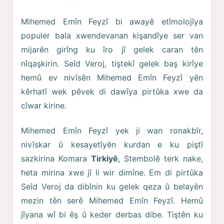
Mihemed Emîn Feyzî bi awayê etîmolojîya
populer bala xwendevanan kişandîye ser van
mijarên girîng ku îro jî gelek caran tên
nîqaşkirin. Seîd Veroj, tiştekî gelek baş kirîye
hemû ev nivîsên Mihemed Emîn Feyzî yên
kêrhatî wek pêvek di dawîya pirtûka xwe da
cîwar kirine.
Mihemed Emîn Feyzî yek ji wan ronakbîr,
nivîskar û kesayetîyên kurdan e ku piştî
sazkirina Komara
Tirkiyê
, Stembolê terk nake,
heta mirina xwe jî li wir dimîne. Em di pirtûka
Seîd Veroj da dibînin ku gelek qeza û belayên
mezin tên serê Mihemed Emîn Feyzî. Hemû
jîyana wî bi êş û keder derbas dibe. Tiştên ku