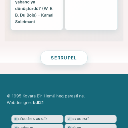
yabancıya
dönüştürdü? (W. E.
B. Du Bois) - Kamal
Soleimani
SERRUPEL
© 1995 Kovara Bîr. Hemû heq parastî ne.
Webdesigne:
bdl21
LÊKOLÎN & ANALÎZ
BIYOGRAFÎ
NIVÎSKAR
DÎROK