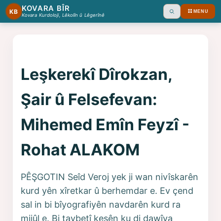
KOVARA BÎR
KB
MENU
Ara
Kovara Kurdoloji, Lêkolîn û Lêgerînê
Leşkerekî Dîrokzan,
Şair û Felsefevan:
Mihemed Emîn Feyzî -
Rohat ALAKOM
PÊŞGOTIN Seîd Veroj yek ji wan nivîskarên
kurd yên xîretkar û berhemdar e. Ev çend
sal in bi bîyografiyên navdarên kurd ra
mijûl e. Bi taybetî kesên ku di dawîya