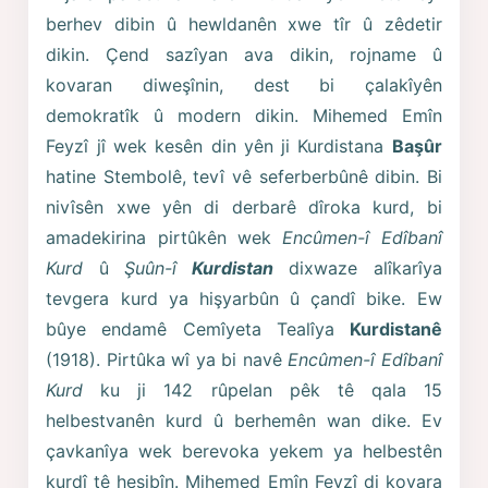
berhev dibin û hewldanên xwe tîr û zêdetir
dikin. Çend sazîyan ava dikin, rojname û
kovaran diweşînin, dest bi çalakîyên
demokratîk û modern dikin. Mihemed Emîn
Feyzî jî wek kesên din yên ji Kurdistana
Başûr
hatine Stembolê, tevî vê seferberbûnê dibin. Bi
nivîsên xwe yên di derbarê dîroka kurd, bi
amadekirina pirtûkên wek
Encûmen-î Edîbanî
Kurd
û
Şuûn-î
Kurdistan
dixwaze alîkarîya
tevgera kurd ya hişyarbûn û çandî bike. Ew
bûye endamê Cemîyeta Tealîya
Kurdistanê
(1918). Pirtûka wî ya bi navê
Encûmen-î Edîbanî
Kurd
ku ji 142 rûpelan pêk tê qala 15
helbestvanên kurd û berhemên wan dike. Ev
çavkanîya wek berevoka yekem ya helbestên
kurdî tê hesibîn. Mihemed Emîn Feyzî di kovara