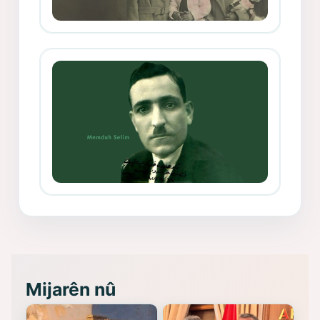
Mihemed Mîhrî Hîlav ji afirênerên
rewşenbîriya nûjen e
Memduh Selim ve Xoybûn
(Hoybun)’un Kuruluş Çalışmaları- 8
- Seîd Veroj
Mijarên nû