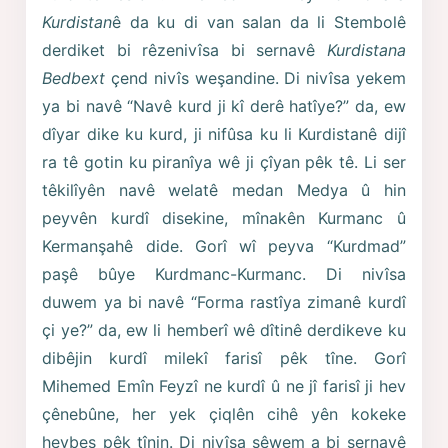
Kurdistan
ê da ku di van salan da li Stembolê
derdiket bi rêzenivîsa bi sernavê
Kurdistana
Bedbext
çend nivîs weşandine. Di nivîsa yekem
ya bi navê “Navê kurd ji kî derê hatîye?” da, ew
dîyar dike ku kurd, ji nifûsa ku li Kurdistanê dijî
ra tê gotin ku piranîya wê ji çîyan pêk tê. Li ser
têkilîyên navê welatê medan Medya û hin
peyvên kurdî disekine, mînakên Kurmanc û
Kermanşahê dide. Gorî wî peyva “Kurdmad”
paşê bûye Kurdmanc-Kurmanc. Di nivîsa
duwem ya bi navê “Forma rastîya zimanê kurdî
çi ye?” da, ew li hemberî wê dîtinê derdikeve ku
dibêjin kurdî milekî farisî pêk tîne. Gorî
Mihemed Emîn Feyzî ne kurdî û ne jî farisî ji hev
çênebûne, her yek çiqlên cihê yên kokeke
hevbeş pêk tînin. Di nivîsa sêwem a bi sernavê