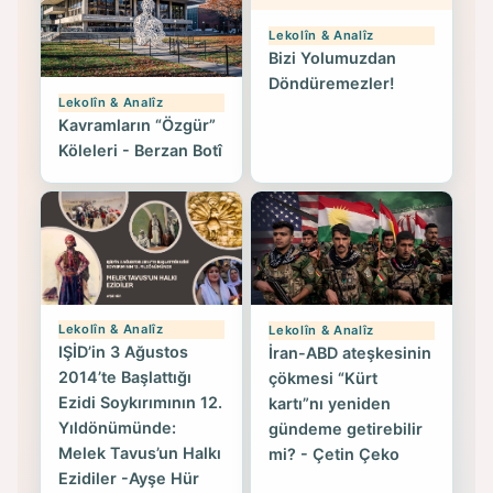
Lekolîn & Analîz
Bizi Yolumuzdan
Döndüremezler!
Lekolîn & Analîz
Kavramların “Özgür”
Köleleri - Berzan Botî
Lekolîn & Analîz
Lekolîn & Analîz
IŞİD’in 3 Ağustos
İran-ABD ateşkesinin
2014’te Başlattığı
çökmesi “Kürt
Ezidi Soykırımının 12.
kartı”nı yeniden
Yıldönümünde:
gündeme getirebilir
Melek Tavus’un Halkı
mi? - Çetin Çeko
Ezidiler -Ayşe Hür