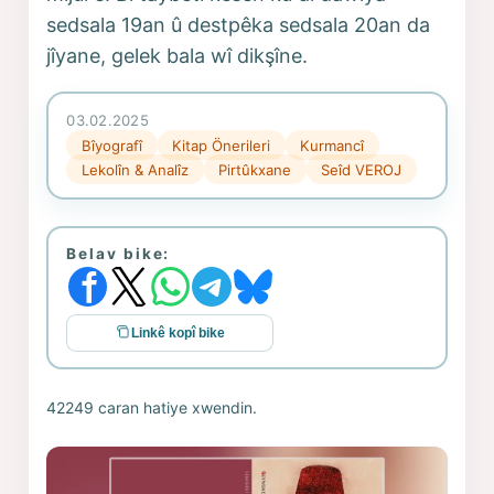
sedsala 19an û destpêka sedsala 20an da
jîyane, gelek bala wî dikşîne.
03.02.2025
Bîyografî
Kitap Önerileri
Kurmancî
Lekolîn & Analîz
Pirtûkxane
Seîd VEROJ
Belav bike:
Linkê kopî bike
42249 caran hatiye xwendin.