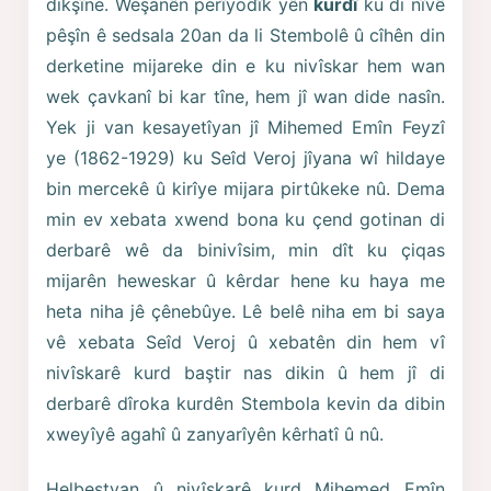
dikşîne. Weşanên perîyodîk yên
kurdî
ku di nîvê
pêşîn ê sedsala 20an da li Stembolê û cîhên din
derketine mijareke din e ku nivîskar hem wan
wek çavkanî bi kar tîne, hem jî wan dide nasîn.
Yek ji van kesayetîyan jî Mihemed Emîn Feyzî
ye (1862-1929) ku Seîd Veroj jîyana wî hildaye
bin mercekê û kirîye mijara pirtûkeke nû. Dema
min ev xebata xwend bona ku çend gotinan di
derbarê wê da binivîsim, min dît ku çiqas
mijarên heweskar û kêrdar hene ku haya me
heta niha jê çênebûye. Lê belê niha em bi saya
vê xebata Seîd Veroj û xebatên din hem vî
nivîskarê kurd baştir nas dikin û hem jî di
derbarê dîroka kurdên Stembola kevin da dibin
xweyîyê agahî û zanyarîyên kêrhatî û nû.
Helbestvan û nivîskarê kurd Mihemed Emîn