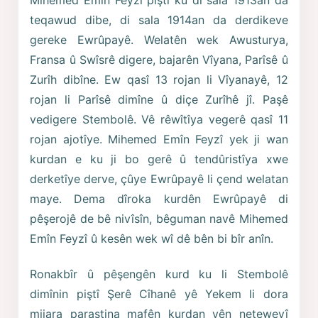
Mihemed Emîn Feyzî piştî ku di sala 1913an da
teqawud dibe, di sala 1914an da derdikeve
gereke Ewrûpayê. Welatên wek Awusturya,
Fransa û Swîsrê digere, bajarên Vîyana, Parîsê û
Zurîh dibîne. Ew qasî 13 rojan li Vîyanayê, 12
rojan li Parîsê dimîne û diçe Zurîhê jî. Paşê
vedigere Stembolê. Vê rêwîtîya vegerê qasî 11
rojan ajotîye. Mihemed Emîn Feyzî yek ji wan
kurdan e ku ji bo gerê û tendûristîya xwe
derketîye derve, çûye Ewrûpayê li çend welatan
maye. Dema dîroka kurdên Ewrûpayê di
pêşerojê de bê nivîsîn, bêguman navê Mihemed
Emîn Feyzî û kesên wek wî dê bên bi bîr anîn.
Ronakbîr û pêşengên kurd ku li Stembolê
dimînin piştî Şerê Cîhanê yê Yekem li dora
mijara parastina mafên kurdan yên neteweyî