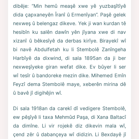
dibêje: “Min hemû meaşê xwe yê yuzbaşîtîyê
dida çapxaneyên Îranî û Ermenîyan”. Paşê gelek
nexweş û belengaz dikeve. Yek ji wan kurdan tê
hesibîn ku salên dawîn yên jîyana xwe di nav
xizanî û bêkesîyê da derbas kirîye. Birayekî wî
bi navê Abdulfetah ku li Stembolê Zanîngeha
Harbîyê da dixwind, di sala 1895an da ji ber
nexweşîyeke giran wefat dike. Ev bûyer li ser
wî tesîr û bandoreke mezin dike. Mihemed Emîn
Feyzî dema Stembolê maye, xeberên mirina dê
û bavê jî digihêjin wî.
Di sala 1918an da carekî dî vedigere Stembolê,
ew pêşîyê li taxa Mehmûd Paşa, di Xana Baltacî
da dimîne. Li vir rojekê diz dikevin mala wî,
çend zêr û dabançeya wî didizin. Li Bexdayê jî