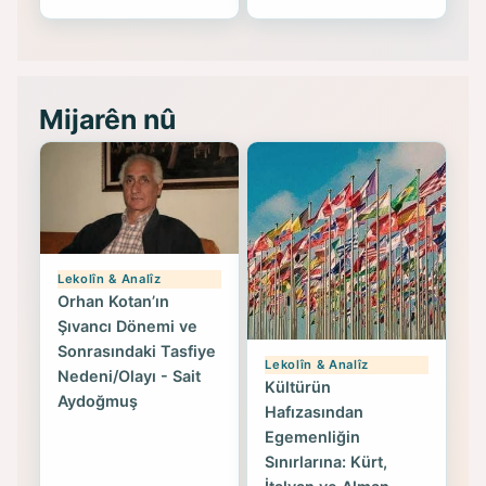
Mijarên nû
Lekolîn & Analîz
Orhan Kotan’ın
Şıvancı Dönemi ve
Sonrasındaki Tasfiye
Lekolîn & Analîz
Nedeni/Olayı - Sait
Kültürün
Aydoğmuş
Hafızasından
Egemenliğin
Sınırlarına: Kürt,