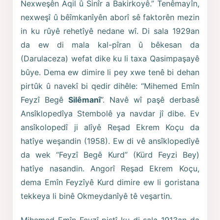
Nexweşên Aqil û Sinîr a Bakirkoyê.” Tenêmayîn,
nexweşî û bêîmkanîyên aborî sê faktorên mezin
in ku rûyê rehetîyê nedane wî. Di sala 1929an
da ew di mala kal-pîran û bêkesan da
(Darulaceza) wefat dike ku li taxa Qasimpaşayê
bûye. Dema ew dimire li pey xwe tenê bi dehan
pirtûk û navekî bi qedir dihêle: “Mihemed Emîn
Feyzî Begê
Silêmanî
”. Navê wî paşê derbasê
Ansîklopedîya Stembolê ya navdar jî dibe. Ev
ansîkolopedî ji alîyê Reşad Ekrem Koçu da
hatîye weşandin (1958). Ew di vê ansîklopedîyê
da wek “Feyzî Begê Kurd” (Kürd Feyzi Bey)
hatîye nasandin. Angorî Reşad Ekrem Koçu,
dema Emîn Feyzîyê Kurd dimire ew li goristana
tekkeya li binê Okmeydanîyê tê veşartin.