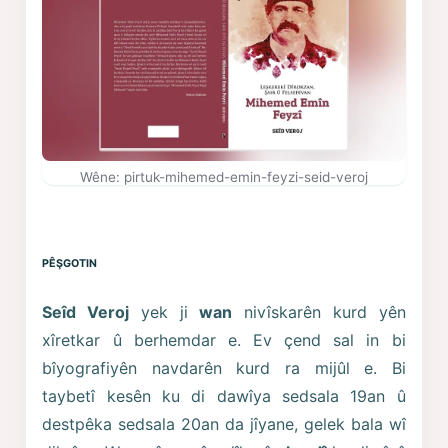
Wêne: pirtuk-mihemed-emin-feyzi-seid-veroj
PÊŞGOTIN
Seîd Veroj
yek ji
wan
nivîskarên kurd yên
xîretkar û berhemdar e. Ev çend sal in bi
bîyografiyên navdarên kurd ra mijûl e. Bi
taybetî kesên ku di dawîya sedsala 19an û
destpêka sedsala 20an da jîyane, gelek bala wî