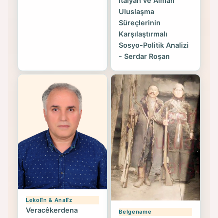
İtalyan ve Alman
Uluslaşma
Süreçlerinin
Karşılaştırmalı
Sosyo-Politik Analizi
- Serdar Roşan
Lekolîn & Analîz
Veracêkerdena
Belgename