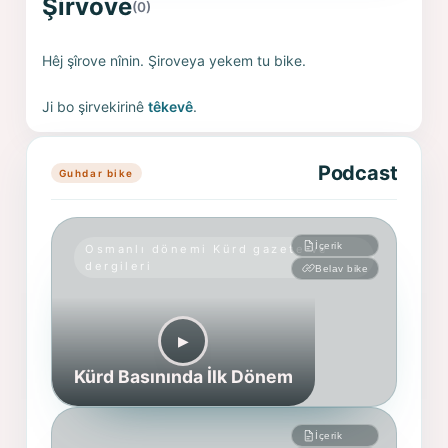
Şirvove
(0)
Hêj şîrove nînin. Şiroveya yekem tu bike.
Ji bo şirvekirinê
têkevê
.
Podcast
Guhdar bike
İçerik
Osmanlı dönemi Kürd gazete ve
dergileri
Belav bike
▶︎
Kürd Basınında İlk Dönem
İçerik