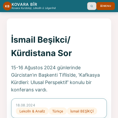
KOVARA BÎR
KB
MENU
Ara
Kovara Kurdoloji, Lêkolîn û Lêgerînê
İsmail Beşikci/
Kürdistana Sor
15-16 Ağustos 2024 günlerinde
Gürcistan’ın Başkenti Tiflis’de, ‘Kafkasya
Kürdleri: Ulusal Perspektif’ konulu bir
konferans vardı.
18.08.2024
Lekolîn & Analîz
Türkçe
İsmail BEŞİKÇİ