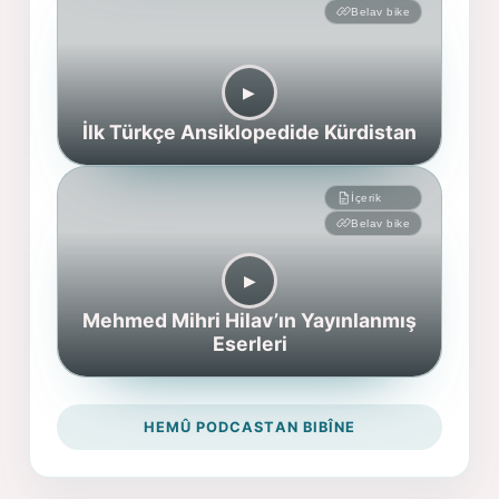
Belav bike
▶︎
İlk Türkçe Ansiklopedide Kürdistan
İçerik
Belav bike
▶︎
Mehmed Mihri Hilav’ın Yayınlanmış
Eserleri
HEMÛ PODCASTAN BIBÎNE