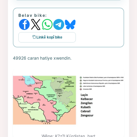
Belav bike:
Linkê kopî bike
49926 caran hatiye xwendin.
Wêne: K?z?l Kürdistan, hart