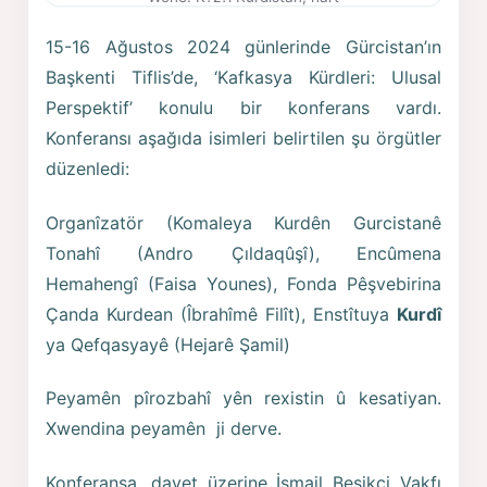
15-16 Ağustos 2024 günlerinde Gürcistan’ın
Başkenti Tiflis’de, ‘Kafkasya Kürdleri: Ulusal
Perspektif’ konulu bir konferans vardı.
Konferansı aşağıda isimleri belirtilen şu örgütler
düzenledi:
Organîzatör (Komaleya Kurdên Gurcistanê
Tonahî (Andro Çıldaqûşî), Encûmena
Hemahengî (Faisa Younes), Fonda Pêşvebirina
Çanda Kurdean (Îbrahîmê Filît), Enstîtuya
Kurdî
ya Qefqasyayê (Hejarê Şamil)
Peyamên pîrozbahî yên rexistin û kesatiyan.
Xwendina peyamên ji derve.
Konferansa, davet üzerine İsmail Besikci Vakfı