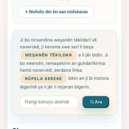
Nivîsên din ên van nivîskaran
Ji bo nirxandina weşanên têkildarî vê
naverokê, ji kerema xwe serî li beşa
a li jêr bidin. Ji
WEŞANÊN TÊKILDAR
bo xwendin, temaşekirin an guhdarîkirina
hemû naverokê, serdana lînka
bikin an jî bi motora
RÛPELA SEREKE
lêgerînê ya li jêr li mijaran bigerin.
Arama yapın
Ara