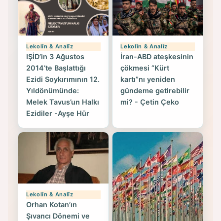
Lekolîn & Analîz
Lekolîn & Analîz
IŞİD’in 3 Ağustos
İran-ABD ateşkesinin
2014’te Başlattığı
çökmesi “Kürt
Ezidi Soykırımının 12.
kartı”nı yeniden
Yıldönümünde:
gündeme getirebilir
Melek Tavus’un Halkı
mi? - Çetin Çeko
Ezidiler -Ayşe Hür
Lekolîn & Analîz
Orhan Kotan’ın
Şıvancı Dönemi ve