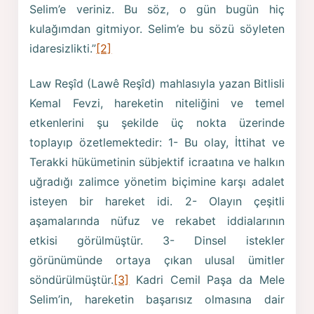
Selim’e veriniz. Bu söz, o gün bugün hiç
kulağımdan gitmiyor. Selim’e bu sözü söyleten
idaresizlikti.”
[2]
Law Reşîd (Lawê Reşîd) mahlasıyla yazan Bitlisli
Kemal Fevzi, hareketin niteliğini ve temel
etkenlerini şu şekilde üç nokta üzerinde
toplayıp özetlemektedir: 1- Bu olay, İttihat ve
Terakki hükümetinin sübjektif icraatına ve halkın
uğradığı zalimce yönetim biçimine karşı adalet
isteyen bir hareket idi. 2- Olayın çeşitli
aşamalarında nüfuz ve rekabet iddialarının
etkisi görülmüştür. 3- Dinsel istekler
görünümünde ortaya çıkan ulusal ümitler
söndürülmüştür.
[3]
Kadri Cemil Paşa da Mele
Selim’in, hareketin başarısız olmasına dair