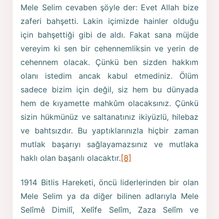
Mele Selim cevaben şöyle der: Evet Allah bize
zaferi bahşetti. Lakin içimizde hainler olduğu
için bahşettiği gibi de aldı. Fakat sana müjde
vereyim ki sen bir cehennemliksin ve yerin de
cehennem olacak. Çünkü ben sizden hakkım
olanı istedim ancak kabul etmediniz. Ölüm
sadece bizim için değil, siz hem bu dünyada
hem de kıyamette mahkûm olacaksınız. Çünkü
sizin hükmünüz ve saltanatınız ikiyüzlü, hilebaz
ve bahtsızdır. Bu yaptıklarınızla hiçbir zaman
mutlak başarıyı sağlayamazsınız ve mutlaka
haklı olan başarılı olacaktır.
[8]
1914 Bitlis Hareketi, öncü liderlerinden bir olan
Mele Selim ya da diğer bilinen adlarıyla Mele
Selîmê Dimilî, Xelîfe Selîm, Zaza Selîm ve