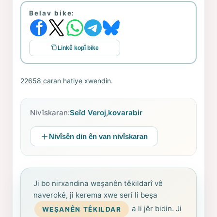
Belav bike:
Linkê kopî bike
22658 caran hatiye xwendin.
Nivîskaran:
Seîd Veroj
,
kovarabir
Nivîsên din ên van nivîskaran
Ji bo nirxandina weşanên têkildarî vê
naverokê, ji kerema xwe serî li beşa
a li jêr bidin. Ji
WEŞANÊN TÊKILDAR