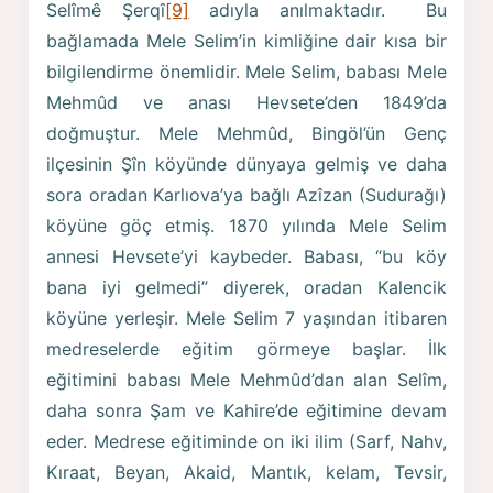
Selîmê Şerqî
[9]
adıyla anılmaktadır. Bu
bağlamada Mele Selim’in kimliğine dair kısa bir
bilgilendirme önemlidir. Mele Selim, babası Mele
Mehmûd ve anası Hevsete’den 1849’da
doğmuştur. Mele Mehmûd, Bingöl’ün Genç
ilçesinin Şîn köyünde dünyaya gelmiş ve daha
sora oradan Karlıova’ya bağlı Azîzan (Sudurağı)
köyüne göç etmiş. 1870 yılında Mele Selim
annesi Hevsete’yi kaybeder. Babası, “bu köy
bana iyi gelmedi” diyerek, oradan Kalencik
köyüne yerleşir. Mele Selim 7 yaşından itibaren
medreselerde eğitim görmeye başlar. İlk
eğitimini babası Mele Mehmûd’dan alan Selîm,
daha sonra Şam ve Kahire’de eğitimine devam
eder. Medrese eğitiminde on iki ilim (Sarf, Nahv,
Kıraat, Beyan, Akaid, Mantık, kelam, Tevsir,