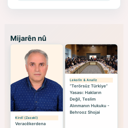
Memduh Selim ve Xoybûn
(Hoybun)’un Kuruluş Çalışmaları- 8
- Seîd Veroj
Mijarên nû
Lekolîn & Analîz
“Terörsüz Türkiye”
Yasası: Hakların
Değil, Teslim
Alınmanın Hukuku -
Behrooz Shojai
Kirdî (Zazakî)
Veracêkerdena