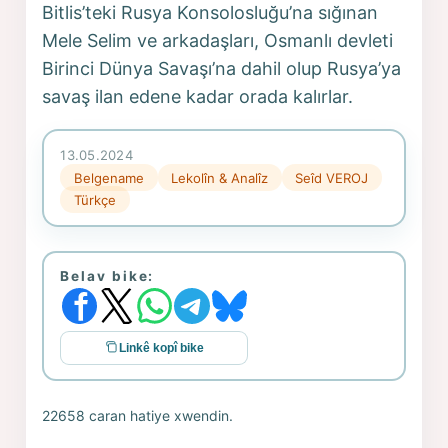
Bitlis’teki Rusya Konsolosluğu’na sığınan
Mele Selim ve arkadaşları, Osmanlı devleti
Birinci Dünya Savaşı’na dahil olup Rusya’ya
savaş ilan edene kadar orada kalırlar.
13.05.2024
Belgename
Lekolîn & Analîz
Seîd VEROJ
Türkçe
Belav bike:
Linkê kopî bike
22658 caran hatiye xwendin.