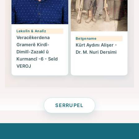
Lekolîn & Analîz
Veracêkerdena
Belgename
Gramerê Kirdî-
Kürt Aydını Alişer -
Dimilî-Zazakî û
Dr. M. Nuri Dersimi
Kurmancî -6 - Seîd
VEROJ
SERRUPEL