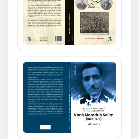
Gazeteci, Yazar, Hukukçu ve
Siyasetçi Kimliğiyle Mevlanzade
Rıfat - Seîd Veroj