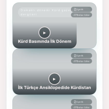
İçerik
Osmanlı dönemi Kürd gazete ve
dergileri
Belav bike
▶︎
Kürd Basınında İlk Dönem
İçerik
Belav bike
▶︎
İlk Türkçe Ansiklopedide Kürdistan
İçerik
Belav bike