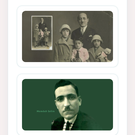
Memduh Selîmê Wanî (1887-1876)
Mihemed Mîhrî Hîlav ji afirênerên
rewşenbîriya nûjen e