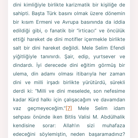
dini kimliğiyle birlikte karizmatik bir kişiliğe de
sahipti. Başta Türk basını olmak üzere dönemin
bir kısım Ermeni ve Avrupa basınında da iddia
edildiği gibi, o fanatik bir “irticacı” ve öncülük
ettiği hareket de dini motifler içermekle birlikte
salt bir dini hareket değildi. Mele Selim Efendi
yiğitliğiyle tanınırdı. Şair, edip, yurtsever ve
dindardı. İyi derecede dini eğitim görmüş bir
ulema, din adamı olması itibarıyla her zaman
dini ve milli irşadı birlikte yürütürdü, sürekli
derdi ki: “Milli ve dini meselede, son nefesime
kadar Kürd halkı için çalışacağım ve davamdan
vaz geçmeyeceğim.”
[7]
Mele Selim idam
sehpası önünde iken Bitlis Valisi M. Abdülhalik
kendisine sorar: Allah’ın sizi muhafaza
edeceğini söylemiştin, neden başaramadınız?