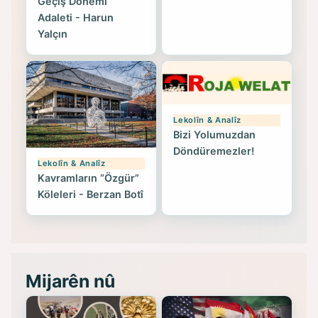
Geçiş Dönemi
Adaleti - Harun
Yalçın
Lekolîn & Analîz
Bizi Yolumuzdan
Döndüremezler!
Lekolîn & Analîz
Kavramların “Özgür”
Köleleri - Berzan Botî
Mijarên nû