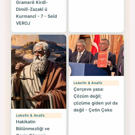
Gramerê Kirdî-
Dimilî-Zazakî û
Kurmancî - 7 - Seîd
VEROJ
Lekolîn & Analîz
Çerçeve yasa:
Çözüm değil;
çözüme giden yol da
değil - Çetin Çeko
Lekolîn & Analîz
Hakikatin
Bölünmezliği ve