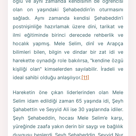
oğlu ve aynı zamanda kendisinin de öğrencisi
olan on yaşındaki Şehabeddin’in oturmasını
sağladı. Aynı zamanda kendisi Şehabeddin’i
postnişinliğe hazırlamak üzere dini, tarikat ve
ilmi eğitiminde birinci derecede rehberlik ve
hocalık yapmış. Mele Selim, dinî ve Arapça
bilimleri bilen, bilgin ve dindar bir zat idi ve
harekette oynadığı role bakılırsa, "kendine özgü
kişiliği olan" kimselerden sayılabilir. İradeli ve
ideal sahibi olduğu anlaşılıyor.
[11]
Hareketin öne çıkan liderlerinden olan Mele
Selim idam edildiği zaman 65 yaşında idi, Şeyh
Şahabettin ve Seyyid Ali ise 30 yaşlarında idiler.
Şeyh Şehabeddin, hocası Mele Selim’e karşı,
yüreğinde zaafa yakın derin bir saygı ve bağlılık
duygusu beslerdi. Şeyh Şehabeddin, Seyyid Nur