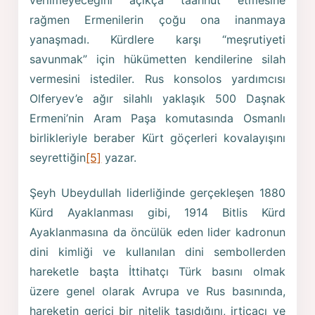
verilmeyeceğini açıkça taahhüt etmesine
rağmen Ermenilerin çoğu ona inanmaya
yanaşmadı. Kürdlere karşı “meşrutiyeti
savunmak” için hükümetten kendilerine silah
vermesini istediler. Rus konsolos yardımcısı
Olferyev’e ağır silahlı yaklaşık 500 Daşnak
Ermeni’nin Aram Paşa komutasında Osmanlı
birlikleriyle beraber Kürt göçerleri kovalayışını
seyrettiğin
[5]
yazar.
Şeyh Ubeydullah liderliğinde gerçekleşen 1880
Kürd Ayaklanması gibi, 1914 Bitlis Kürd
Ayaklanmasına da öncülük eden lider kadronun
dini kimliği ve kullanılan dini sembollerden
hareketle başta İttihatçı Türk basını olmak
üzere genel olarak Avrupa ve Rus basınında,
hareketin gerici bir nitelik taşıdığını, irticacı ve