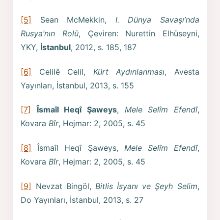
[5]
Sean McMekkin,
I. Dünya Savaşı’nda
Rusya’nın Rolü
, Çeviren: Nurettin Elhüseyni,
YKY,
İstanbul
, 2012, s. 185, 187
[6]
Celilê Celil,
Kürt Aydınlanması
, Avesta
Yayınları, İstanbul, 2013, s. 155
[7]
Îsmaîl Heqî Şaweys
,
Mele Selîm Efendî
,
Kovara
Bîr
, Hejmar: 2, 2005, s. 45
[8]
Îsmaîl Heqî Şaweys,
Mele Selîm Efendî
,
Kovara
Bîr
, Hejmar: 2, 2005, s. 45
[9]
Nevzat Bingöl,
Bitlis İsyanı ve Şeyh Selim
,
Do Yayınları, İstanbul, 2013, s. 27