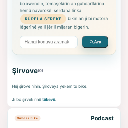
bo xwendin, temaşekirin an guhdarîkirina
hemû naverokê, serdana lînka
bikin an jî bi motora
RÛPELA SEREKE
lêgerînê ya li jêr li mijaran bigerin.
Arama yapın
Ara
Şirvove
(0)
Hêj şîrove nînin. Şiroveya yekem tu bike.
Ji bo şirvekirinê
têkevê
.
Podcast
Guhdar bike