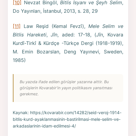
[10]
Nevzat Bingöl,
Bitlis İsyanı ve Şeyh Selim
,
Do Yayınları, İstanbul, 2013, s. 28, 29
[11]
Law Reşid (Kemal Fevzî),
Mele Selim ve
Bitlis Hareketi
,
Jîn
, aded: 17-18, (
Jîn
, Kovara
Kurdî-Tirkî & Kürdçe -Türkçe Dergi (1918-1919),
M. Emin Bozarslan, Deng Yayınevi, Sweden,
1985)
Bu yazıda ifade edilen görüşler yazarına aittir. Bu
görüşlerin Kovarabir'in yayın politikasını yansıtması
gerekmez.
Kaynak:
https://kovarabir.com/14282/seid-veroj-1914-
bitlis-kurd-ayaklanmasinin-bastirilmasi-mele-selim-ve-
arkadaslarinin-idam-edilmesi-4/