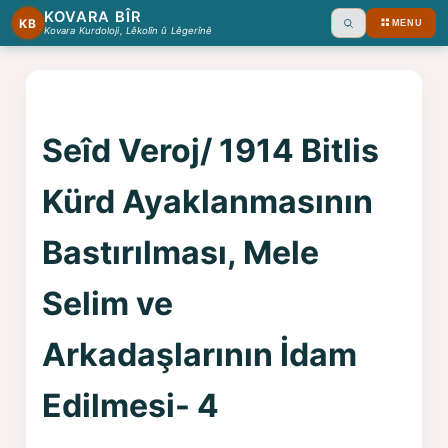
KOVARA BÎR
KB
MENU
Ara
Kovara Kurdoloji, Lêkolîn û Lêgerînê
Seîd Veroj/ 1914 Bitlis
Kürd Ayaklanmasının
Bastırılması, Mele
Selim ve
Arkadaşlarının İdam
Edilmesi- 4