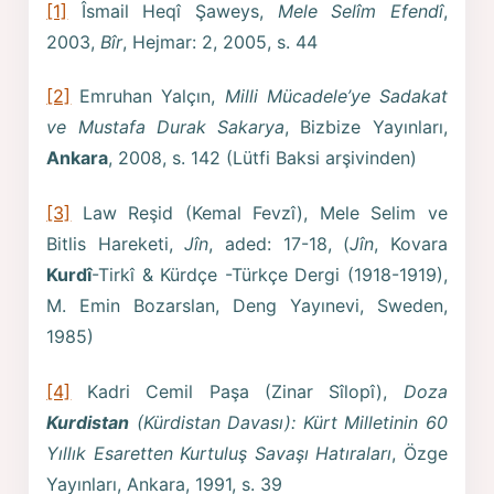
[1]
Îsmail Heqî Şaweys,
Mele Selîm Efendî
,
2003,
Bîr
, Hejmar: 2, 2005, s. 44
[2]
Emruhan Yalçın,
Milli Mücadele’ye Sadakat
ve Mustafa Durak Sakarya
, Bizbize Yayınları,
Ankara
, 2008, s. 142 (Lütfi Baksi arşivinden)
[3]
Law Reşid (Kemal Fevzî), Mele Selim ve
Bitlis Hareketi,
Jîn
, aded: 17-18, (
Jîn
, Kovara
Kurdî
-Tirkî & Kürdçe -Türkçe Dergi (1918-1919),
M. Emin Bozarslan, Deng Yayınevi, Sweden,
1985)
[4]
Kadri Cemil Paşa (Zinar Sîlopî),
Doza
Kurdistan
(Kürdistan Davası): Kürt Milletinin 60
Yıllık Esaretten Kurtuluş Savaşı Hatıraları
, Özge
Yayınları, Ankara, 1991, s. 39