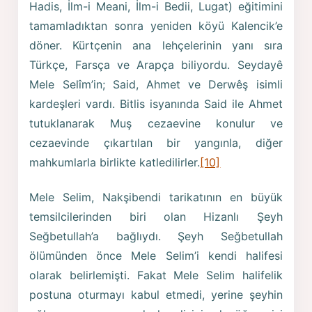
Hadis, İlm-i Meani, İlm-i Bedii, Lugat) eğitimini
tamamladıktan sonra yeniden köyü Kalencik’e
döner. Kürtçenin ana lehçelerinin yanı sıra
Türkçe, Farsça ve Arapça biliyordu. Seydayê
Mele Selîm’in; Said, Ahmet ve Derwêş isimli
kardeşleri vardı. Bitlis isyanında Said ile Ahmet
tutuklanarak Muş cezaevine konulur ve
cezaevinde çıkartılan bir yangınla, diğer
mahkumlarla birlikte katledilirler.
[10]
Mele Selim, Nakşibendi tarikatının en büyük
temsilcilerinden biri olan Hizanlı Şeyh
Seğbetullah’a bağlıydı. Şeyh Seğbetullah
ölümünden önce Mele Selim’i kendi halifesi
olarak belirlemişti. Fakat Mele Selim halifelik
postuna oturmayı kabul etmedi, yerine şeyhin