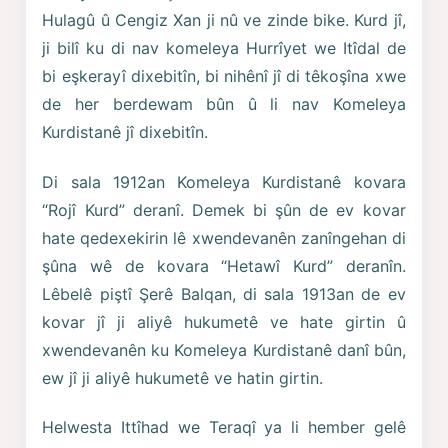
Hulagû û Cengiz Xan ji nû ve zinde bike. Kurd jî,
ji bilî ku di nav komeleya Hurrîyet we Itîdal de
bi eşkerayî dixebitîn, bi nihênî jî di têkoşîna xwe
de her berdewam bûn û li nav Komeleya
Kurdistanê jî dixebitîn.
Di sala 1912an Komeleya Kurdistanê kovara
“Rojî Kurd” deranî. Demek bi şûn de ev kovar
hate qedexekirin lê xwendevanên zanîngehan di
şûna wê de kovara “Hetawî Kurd” deranîn.
Lêbelê piştî Şerê Balqan, di sala 1913an de ev
kovar jî ji aliyê hukumetê ve hate girtin û
xwendevanên ku Komeleya Kurdistanê danî bûn,
ew jî ji aliyê hukumetê ve hatin girtin.
Helwesta Ittîhad we Teraqî ya li hember gelê