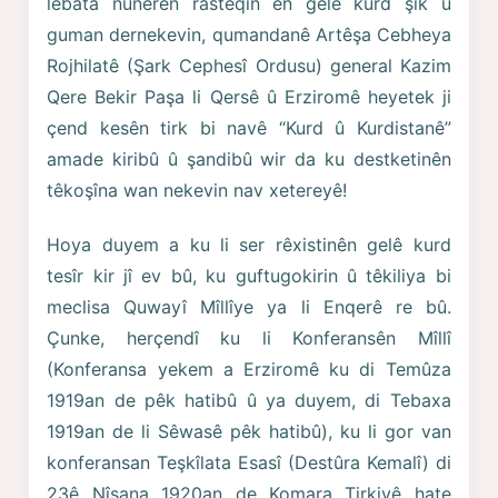
lebata nûnerên rasteqîn ên gelê kurd şik û
guman dernekevin, qumandanê Artêşa Cebheya
Rojhilatê (Şark Cephesî Ordusu) general Kazim
Qere Bekir Paşa li Qersê û Erziromê heyetek ji
çend kesên tirk bi navê “Kurd û Kurdistanê”
amade kiribû û şandibû wir da ku destketinên
têkoşîna wan nekevin nav xetereyê!
Hoya duyem a ku li ser rêxistinên gelê kurd
tesîr kir jî ev bû, ku guftugokirin û têkiliya bi
meclisa Quwayî Mîllîye ya li Enqerê re bû.
Çunke, herçendî ku li Konferansên Mîllî
(Konferansa yekem a Erziromê ku di Temûza
1919an de pêk hatibû û ya duyem, di Tebaxa
1919an de li Sêwasê pêk hatibû), ku li gor van
konferansan Teşkîlata Esasî (Destûra Kemalî) di
23ê Nîsana 1920an de Komara Tirkiyê hate