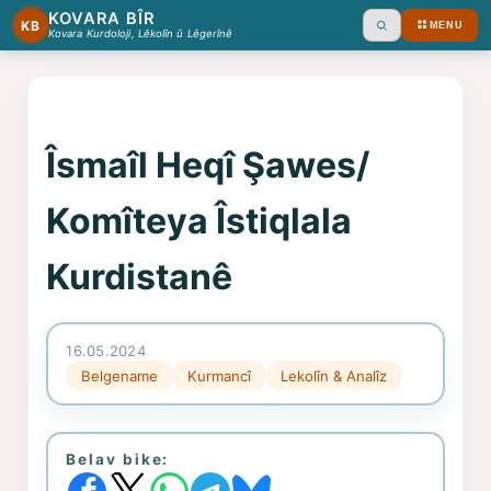
KOVARA BÎR
KB
MENU
Ara
Kovara Kurdoloji, Lêkolîn û Lêgerînê
Îsmaîl Heqî Şawes/
Komîteya Îstiqlala
Kurdistanê
16.05.2024
Belgename
Kurmancî
Lekolîn & Analîz
Belav bike: