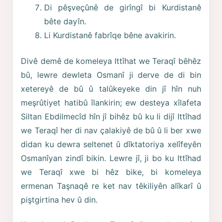
Di pêşveçûnê de girîngî bi Kurdistanê
bête dayîn.
Li Kurdistanê fabrîqe bêne avakirin.
Divê demê de komeleya Ittîhat we Teraqî bêhêz
bû, lewre dewleta Osmanî ji derve de di bin
xetereyê de bû û talûkeyeke din jî hîn nuh
meşrûtiyet hatibû îlankirin; ew desteya xîlafeta
Siltan Ebdilmecîd hîn jî bihêz bû ku li dijî Ittîhad
we Teraqî her di nav çalakiyê de bû û li ber xwe
didan ku dewra seltenet û dîktatoriya xelîfeyên
Osmanîyan zindî bikin. Lewre jî, ji bo ku Ittîhad
we Teraqî xwe bi hêz bike, bi komeleya
ermenan Taşnaqê re ket nav têkiliyên alîkarî û
piştgirtina hev û din.