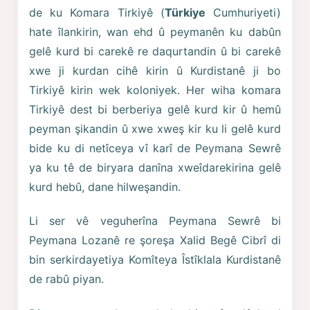
de ku Komara Tirkiyê (
Türkiye
Cumhuriyeti)
hate îlankirin, wan ehd û peymanên ku dabûn
gelê kurd bi carekê re daqurtandin û bi carekê
xwe ji kurdan cihê kirin û Kurdistanê ji bo
Tirkiyê kirin wek koloniyek. Her wiha komara
Tirkiyê dest bi berberiya gelê kurd kir û hemû
peyman şikandin û xwe xweş kir ku li gelê kurd
bide ku di netîceya vî karî de Peymana Sewrê
ya ku tê de biryara danîna xweîdarekirina gelê
kurd hebû, dane hilweşandin.
Li ser vê veguherîna Peymana Sewrê bi
Peymana Lozanê re şoreşa Xalid Begê Cibrî di
bin serkirdayetiya Komîteya Îstîklala Kurdistanê
de rabû piyan.