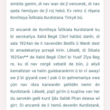
simbila genim, di nav wan de jî xencerek, di nav
qada hemûyan de jî roj hebû. Ev remz û nîşana
Komîteya Îstîklala Kurdistana Tirkyê bû.
Di encamê de Komîteya Îstîklala Kurdistanê ku
bi serokatiya Xalid Begê Cibrî hatibû danîn, di
sala 1924an de li navendên Bedlîs û Wanê dest
bi amadekariya şoreşê kirin. Lêbelê, di Sibata
1925an
**
de Xalid Begê Cibrî bi Yusif Zîya Beg
re, ku di nav cergê xebatê de bûn, ji aliyê
kemalîstan ve hatin gulebarankirin û bi vî awayî
ew jî bi giyanê xwe î pak û bi qehremaniya xwe
çûn nav rêza karwanên şehîdên nemir ên
Kurdistanê. Lêbelê, piştî girtin û kuştina van her
du serokên gelê kurd Şêx Seîdê Pîran dewsa wî
girt. Di encamê de li hemû deverên Kurdistanê,