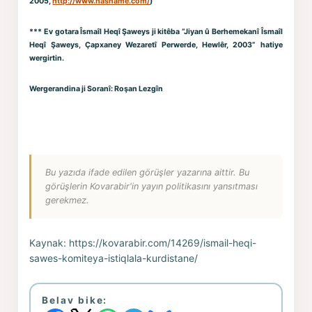
2005,
http://www.nasname.com/
)
***
Ev gotara
Îsmaîl Heqî Şaweys
ji kitêba “Jiyan û Berhemekanî Îsmaîl
Heqî Şaweys, Çapxaney Wezaretî Perwerde, Hewlêr, 2003” hatiye
wergirtin.
Wergerandina ji
Soranî
: Roşan Lezgîn
Bu yazıda ifade edilen görüşler yazarına aittir. Bu
görüşlerin Kovarabir'in yayın politikasını yansıtması
gerekmez.
Kaynak:
https://kovarabir.com/14269/ismail-heqi-
sawes-komiteya-istiqlala-kurdistane/
Belav bike: