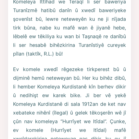
Komeleya Ittîhad we Teraqî li ser baweriya
Turanîzmê hatibû danîn û xwedî baweriyeke
şovenîst bû, lewre neteweyên ku ne ji nîjada
tirk bûna, nabe ku mafê wan ê jiyanê hebe,
lêbelê ew têkiliya ku wan bi Taşnaqê re danîbû
li ser hesabê bihêzkirina Turanîstiyê cureyek
pîlan (taktîk, R.L.) bû!
Ev komele xwedî rêgezeke tirkperest bû û
dijminê hemû neteweyan bû. Her ku bihêz dibû,
li hember Komeleya Kurdistanê kîn berhev dikir
û nedihişt ew karek bike. Ji ber vê yekê
Komeleya Kurdistanê di sala 1912an de ket nav
xebateke nihênî (îlegal) û gelek têkoşerên wê jî
çûn nav komeleya “Hurrîyet we Itîdal”. Çunke,
ev komele (Hurrîyet we Itîdal) mafê
xweîdarekirina neteweyan nas dikir, ku ev jî