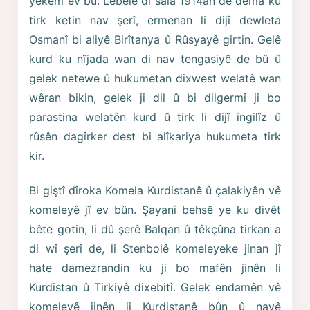
yekem ev bû. Lêbelê di sala 1914an de dema ku
tirk ketin nav şerî, ermenan li dijî dewleta
Osmanî bi aliyê Birîtanya û Rûsyayê girtin. Gelê
kurd ku nîjada wan di nav tengasiyê de bû û
gelek netewe û hukumetan dixwest welatê wan
wêran bikin, gelek ji dil û bi dilgermî ji bo
parastina welatên kurd û tirk li dijî îngilîz û
rûsên dagîrker dest bi alîkariya hukumeta tirk
kir.
Bi giştî dîroka Komela Kurdistanê û çalakiyên vê
komeleyê jî ev bûn. Şayanî behsê ye ku divêt
bête gotin, li dû şerê Balqan û têkçûna tirkan a
di wî şerî de, li Stenbolê komeleyeke jinan jî
hate damezrandin ku ji bo mafên jinên li
Kurdistan û Tirkiyê dixebitî. Gelek endamên vê
komeleyê jinên ji Kurdistanê bûn û navê