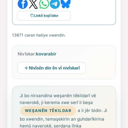
Linkê kopî bike
13871 caran hatiye xwendin.
Nivîskar:
kovarabir
Nivîsên din ên vî nivîskarî
Ji bo nirxandina weşanên têkildarî vê
naverokê, ji kerema xwe serî li beşa
a li jêr bidin. Ji
WEŞANÊN TÊKILDAR
bo xwendin, temaşekirin an guhdarîkirina
hemû naverokê, serdana lînka