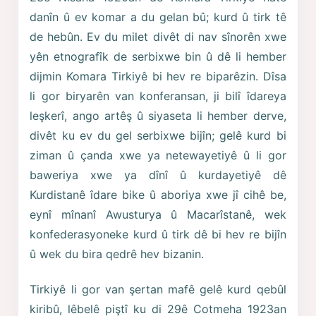
danîn û ev komar a du gelan bû; kurd û tirk tê
de hebûn. Ev du milet divêt di nav sînorên xwe
yên etnografîk de serbixwe bin û dê li hember
dijmin Komara Tirkiyê bi hev re biparêzin. Dîsa
li gor biryarên van konferansan, ji bilî îdareya
leşkerî, ango artêş û siyaseta li hember derve,
divêt ku ev du gel serbixwe bijîn; gelê kurd bi
ziman û çanda xwe ya netewayetiyê û li gor
baweriya xwe ya dînî û kurdayetiyê dê
Kurdistanê îdare bike û aboriya xwe jî cihê be,
eynî mînanî Awusturya û Macarîstanê, wek
konfederasyoneke kurd û tirk dê bi hev re bijîn
û wek du bira qedrê hev bizanin.
Tirkiyê li gor van şertan mafê gelê kurd qebûl
kiribû, lêbelê piştî ku di 29ê Cotmeha 1923an