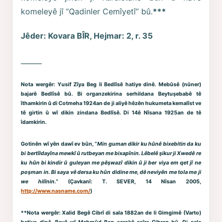
komeleyê jî “Qadinler Cemîyetî” bû.
***
Jêder: Kovara BÎR, Hejmar: 2, r. 35
______
Nota wergêr:
Yusif Zîya Beg li Bedlîsê hatiye dinê. Mebûsê (nûner)
bajarê Bedlîsê bû. Bi organzekirina serhildana Beytuşebabê tê
îthamkirin û di Cotmeha 1924an de ji aliyê hêzên hukumeta kemalîst ve
tê girtin û wî dikin zindana Bedlîsê. Di 14ê Nîsana 1925an de tê
îdamkirin.
Gotinên wî yên dawî ev bûn, “
Min guman dikir ku hûnê bixebitin da ku
bi bertîldayîna mewkî û rutbeyan me bixapînin. Lêbelê şikur ji Xwedê re
ku hûn bi kindir û guleyan me pêşwazî dikin û ji ber viya em qet jî ne
poşman in. Bi saya vê dersa ku hûn didine me, dê neviyên me tola me ji
we hilînin.
” (Çavkanî: T. SEVER, 14 Nîsan 2005,
http://www.nasname.com/
)
**Nota wergêr:
Xalid Begê Cibrî di sala 1882an de li Gimgimê (Varto)