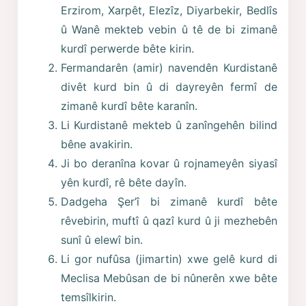
Erzirom, Xarpêt, Elezîz, Diyarbekir, Bedlîs
û Wanê mekteb vebin û tê de bi zimanê
kurdî perwerde bête kirin.
Fermandarên (amir) navendên Kurdistanê
divêt kurd bin û di dayreyên fermî de
zimanê kurdî bête karanîn.
Li Kurdistanê mekteb û zanîngehên bilind
bêne avakirin.
Ji bo deranîna kovar û rojnameyên siyasî
yên kurdî, rê bête dayîn.
Dadgeha Şer’î bi zimanê kurdî bête
rêvebirin, muftî û qazî kurd û ji mezhebên
sunî û elewî bin.
Li gor nufûsa (jimartin) xwe gelê kurd di
Meclisa Mebûsan de bi nûnerên xwe bête
temsîlkirin.