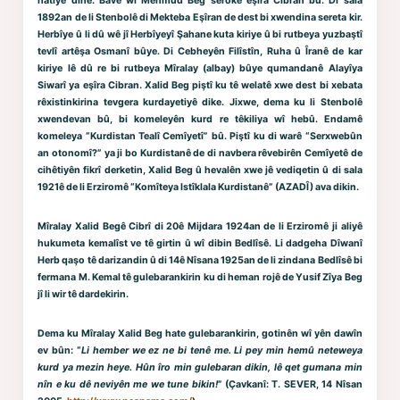
hatiye dinê. Bavê wî Mehmûd Beg serokê eşîra Cibran bû. Di sala
1892an de li Stenbolê di Mekteba Eşîran de dest bi xwendina sereta kir.
Herbîye û li dû wê jî Herbîyeyî Şahane kuta kiriye û bi rutbeya yuzbaştî
tevlî artêşa Osmanî bûye. Di Cebheyên Filîstîn, Ruha û Îranê de kar
kiriye lê dû re bi rutbeya Mîralay (albay) bûye qumandanê Alayîya
Siwarî ya eşîra Cibran. Xalid Beg piştî ku tê welatê xwe dest bi xebata
rêxistinkirina tevgera kurdayetiyê dike. Jixwe, dema ku li Stenbolê
xwendevan bû, bi komeleyên kurd re têkiliya wî hebû. Endamê
komeleya “Kurdistan Tealî Cemîyetî” bû. Piştî ku di warê “Serxwebûn
an otonomî?” ya ji bo Kurdistanê de di navbera rêvebirên Cemîyetê de
cihêtiyên fikrî derketin, Xalid Beg û hevalên xwe jê vediqetin û di sala
1921ê de li Erziromê “Komîteya Istîklala Kurdistanê” (AZADÎ) ava dikin.
Mîralay Xalid Begê Cibrî di 20ê Mijdara 1924an de li Erziromê ji aliyê
hukumeta kemalîst ve tê girtin û wî dibin Bedlîsê. Li dadgeha Dîwanî
Herb qaşo tê darizandin û di 14ê Nîsana 1925an de li zindana Bedlîsê bi
fermana M. Kemal tê gulebarankirin ku di heman rojê de Yusif Zîya Beg
jî li wir tê dardekirin.
Dema ku Mîralay Xalid Beg hate gulebarankirin, gotinên wî yên dawîn
ev bûn: “
Li hember we ez ne bi tenê me. Li pey min hemû neteweya
kurd ya mezin heye. Hûn îro min gulebaran dikin, lê qet gumana min
nîn e ku dê neviyên me we tune bikin!
” (Çavkanî: T. SEVER, 14 Nîsan