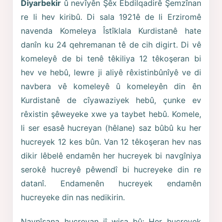
Diyarbekir
û nevîyên Şêx Ebdilqadirê Şemzînan
re li hev kiribû. Di sala 1921ê de li Erziromê
navenda Komeleya Îstîklala Kurdistanê hate
danîn ku 24 qehremanan tê de cih digirt. Di vê
komeleyê de bi tenê têkiliya 12 têkoşeran bi
hev ve hebû, lewre ji aliyê rêxistinbûnîyê ve di
navbera vê komeleyê û komeleyên din ên
Kurdistanê de cîyawaziyek hebû, çunke ev
rêxistin şêweyeke xwe ya taybet hebû. Komele,
li ser esasê hucreyan (hêlane) saz bûbû ku her
hucreyek 12 kes bûn. Van 12 têkoşeran hev nas
dikir lêbelê endamên her hucreyek bi navgîniya
serokê hucreyê pêwendî bi hucreyeke din re
datanî. Endamenên hucreyek endamên
hucreyeke din nas nedikirin.
Navnîşana hucreyan jî wisa bû: Her hucreyek