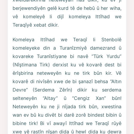
berjewendiyên gelê kurd tê de hebû û her wiha,
vê komeleyê li dijî komeleya Ittîhad we
Teraqîyê xebat dikir.
Komeleya Ittîhad we Teraqî li Stenbolê
komeleyeke din a Turanîzmiyê damezrand û
kovareke Turanîstiyane bi navê “Türk Yurdu”
(Nîştimana Tirk) derxist ku vê kovarê dest bi
êrîşbirina neteweyên ku ne tirk bûn kir. Vê
kovarê di nivîsên xwe de bi şanazî behsa “Altın
Devre” (Serdema Zêrîn) dikir ku serdema
selteneyên “Altay” û “Cengiz Xan” bûn!
Neteweyên ku ne ji nîjada tirk bûn, xwestina
wan ev bû ku divêt bi darê zorê bindest bibin û
bibine tirk! Bi vî awayî Ittîhad we Teraqî rûyê
xwe yê rastîn nîşan dida û hewl dida ku dewra