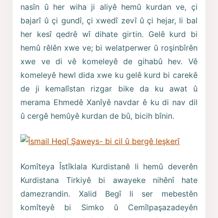
nasîn û her wiha ji aliyê hemû kurdan ve, çi
bajarî û çi gundî, çi xwedî zevî û çi hejar, li bal
her kesî qedrê wî dihate girtin. Gelê kurd bi
hemû rêlên xwe ve; bi welatperwer û roşinbîrên
xwe ve di vê komeleyê de gihabû hev. Vê
komeleyê hewl dida xwe ku gelê kurd bi carekê
de ji kemalîstan rizgar bike da ku awat û
merama Ehmedê Xanîyê navdar ê ku di nav dil
û cergê hemûyê kurdan de bû, bicih bînin.
Komîteya Îstîklala Kurdistanê li hemû deverên
Kurdistana Tirkiyê bi awayeke nihênî hate
damezrandin. Xalid Begî li ser mebestên
komîteyê bi Simko û Cemîlpaşazadeyên