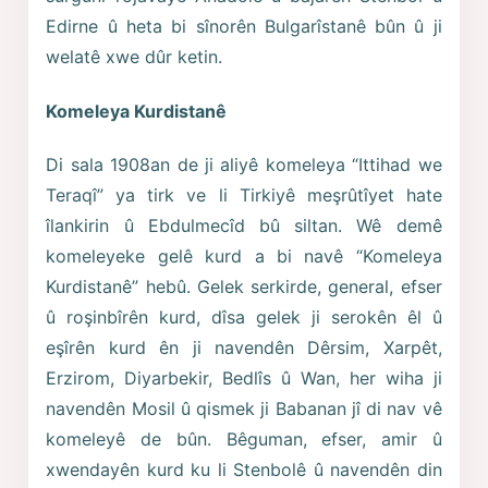
Edirne û heta bi sînorên Bulgarîstanê bûn û ji
welatê xwe dûr ketin.
Komeleya Kurdistanê
Di sala 1908an de ji aliyê komeleya “Ittihad we
Teraqî” ya tirk ve li Tirkiyê meşrûtîyet hate
îlankirin û Ebdulmecîd bû siltan. Wê demê
komeleyeke gelê kurd a bi navê “Komeleya
Kurdistanê” hebû. Gelek serkirde, general, efser
û roşinbîrên kurd, dîsa gelek ji serokên êl û
eşîrên kurd ên ji navendên Dêrsim, Xarpêt,
Erzirom, Diyarbekir, Bedlîs û Wan, her wiha ji
navendên Mosil û qismek ji Babanan jî di nav vê
komeleyê de bûn. Bêguman, efser, amir û
xwendayên kurd ku li Stenbolê û navendên din