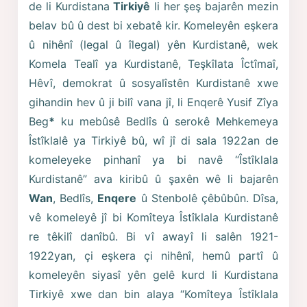
de li Kurdistana
Tirkiyê
li her şeş bajarên mezin
belav bû û dest bi xebatê kir. Komeleyên eşkera
û nihênî (legal û îlegal) yên Kurdistanê, wek
Komela Tealî ya Kurdistanê, Teşkîlata Îctîmaî,
Hêvî, demokrat û sosyalîstên Kurdistanê xwe
gihandin hev û ji bilî vana jî, li Enqerê Yusif Zîya
Beg
*
ku mebûsê Bedlîs û serokê Mehkemeya
Îstîklalê ya Tirkiyê bû, wî jî di sala 1922an de
komeleyeke pinhanî ya bi navê “Îstîklala
Kurdistanê” ava kiribû û şaxên wê li bajarên
Wan
, Bedlîs,
Enqere
û Stenbolê çêbûbûn. Dîsa,
vê komeleyê jî bi Komîteya Îstîklala Kurdistanê
re têkilî danîbû. Bi vî awayî li salên 1921-
1922yan, çi eşkera çi nihênî, hemû partî û
komeleyên siyasî yên gelê kurd li Kurdistana
Tirkiyê xwe dan bin alaya “Komîteya Îstîklala