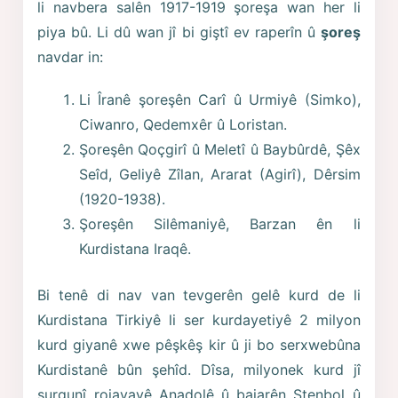
li navbera salên 1917-1919 şoreşa wan her li
piya bû. Li dû wan jî bi giştî ev raperîn û
şoreş
navdar in:
Li Îranê şoreşên Carî û Urmiyê (Simko),
Ciwanro, Qedemxêr û Loristan.
Şoreşên Qoçgirî û Meletî û Baybûrdê, Şêx
Seîd, Geliyê Zîlan, Ararat (Agirî), Dêrsim
(1920-1938).
Şoreşên Silêmaniyê, Barzan ên li
Kurdistana Iraqê.
Bi tenê di nav van tevgerên gelê kurd de li
Kurdistana Tirkiyê li ser kurdayetiyê 2 milyon
kurd giyanê xwe pêşkêş kir û ji bo serxwebûna
Kurdistanê bûn şehîd. Dîsa, milyonek kurd jî
surgunî rojavayê Anadolê û bajarên Stenbol û