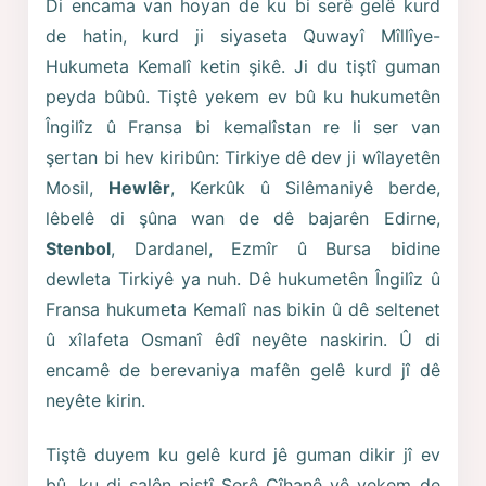
Di encama van hoyan de ku bi serê gelê kurd
de hatin, kurd ji siyaseta Quwayî Mîllîye-
Hukumeta Kemalî ketin şikê. Ji du tiştî guman
peyda bûbû. Tiştê yekem ev bû ku hukumetên
Îngilîz û Fransa bi kemalîstan re li ser van
şertan bi hev kiribûn: Tirkiye dê dev ji wîlayetên
Mosil,
Hewlêr
, Kerkûk û Silêmaniyê berde,
lêbelê di şûna wan de dê bajarên Edirne,
Stenbol
, Dardanel, Ezmîr û Bursa bidine
dewleta Tirkiyê ya nuh. Dê hukumetên Îngilîz û
Fransa hukumeta Kemalî nas bikin û dê seltenet
û xîlafeta Osmanî êdî neyête naskirin. Û di
encamê de berevaniya mafên gelê kurd jî dê
neyête kirin.
Tiştê duyem ku gelê kurd jê guman dikir jî ev
bû, ku di salên piştî Şerê Cîhanê yê yekem de