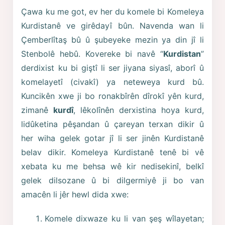
Çawa ku me got, ev her du komele bi Komeleya
Kurdistanê ve girêdayî bûn. Navenda wan li
Çemberlîtaş bû û şubeyeke mezin ya din jî li
Stenbolê hebû. Kovereke bi navê “
Kurdistan
”
derdixist ku bi giştî li ser jiyana siyasî, aborî û
komelayetî (civakî) ya neteweya kurd bû.
Kuncikên xwe ji bo ronakbîrên dîrokî yên kurd,
zimanê
kurdî
, lêkolînên derxistina hoya kurd,
lidûketina pêşandan û çareyan terxan dikir û
her wiha gelek gotar jî li ser jinên Kurdistanê
belav dikir. Komeleya Kurdistanê tenê bi vê
xebata ku me behsa wê kir nedisekinî, belkî
gelek dilsozane û bi dilgermiyê ji bo van
amacên li jêr hewl dida xwe:
Komele dixwaze ku li van şeş wîlayetan;