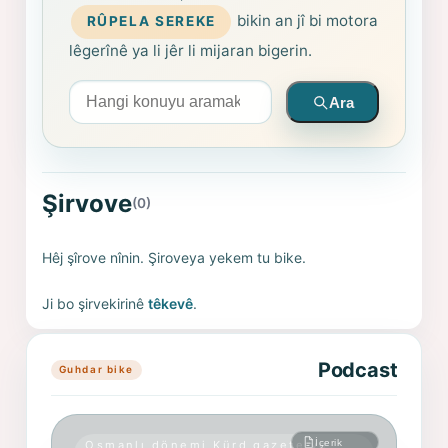
bikin an jî bi motora
RÛPELA SEREKE
lêgerînê ya li jêr li mijaran bigerin.
Arama yapın
Ara
Şirvove
(0)
Hêj şîrove nînin. Şiroveya yekem tu bike.
Ji bo şirvekirinê
têkevê
.
Podcast
Guhdar bike
İçerik
Osmanlı dönemi Kürd gazete ve