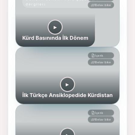
dergileri
Belav bike
▶︎
Kürd Basınında İlk Dönem
İçerik
Belav bike
▶︎
İlk Türkçe Ansiklopedide Kürdistan
İçerik
Belav bike