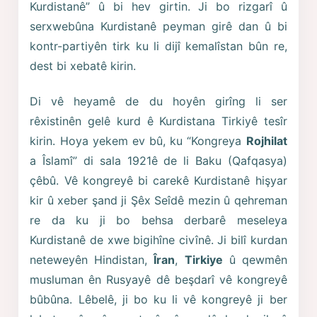
Kurdistanê” û bi hev girtin. Ji bo rizgarî û
serxwebûna Kurdistanê peyman girê dan û bi
kontr-partiyên tirk ku li dijî kemalîstan bûn re,
dest bi xebatê kirin.
Di vê heyamê de du hoyên girîng li ser
rêxistinên gelê kurd ê Kurdistana Tirkiyê tesîr
kirin. Hoya yekem ev bû, ku “Kongreya
Rojhilat
a Îslamî” di sala 1921ê de li Baku (Qafqasya)
çêbû. Vê kongreyê bi carekê Kurdistanê hişyar
kir û xeber şand ji Şêx Seîdê mezin û qehreman
re da ku ji bo behsa derbarê meseleya
Kurdistanê de xwe bigihîne civînê. Ji bilî kurdan
neteweyên Hindistan,
Îran
,
Tirkiye
û qewmên
musluman ên Rusyayê dê beşdarî vê kongreyê
bûbûna. Lêbelê, ji bo ku li vê kongreyê ji ber