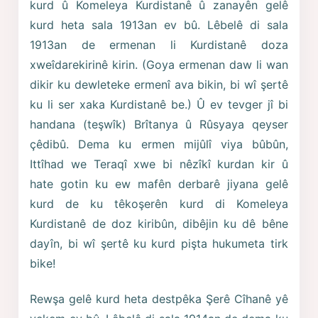
kurd û Komeleya Kurdistanê û zanayên gelê
kurd heta sala 1913an ev bû. Lêbelê di sala
1913an de ermenan li Kurdistanê doza
xweîdarekirinê kirin. (Goya ermenan daw li wan
dikir ku dewleteke ermenî ava bikin, bi wî şertê
ku li ser xaka Kurdistanê be.) Û ev tevger jî bi
handana (teşwîk) Brîtanya û Rûsyaya qeyser
çêdibû. Dema ku ermen mijûlî viya bûbûn,
Ittîhad we Teraqî xwe bi nêzîkî kurdan kir û
hate gotin ku ew mafên derbarê jiyana gelê
kurd de ku têkoşerên kurd di Komeleya
Kurdistanê de doz kiribûn, dibêjin ku dê bêne
dayîn, bi wî şertê ku kurd pişta hukumeta tirk
bike!
Rewşa gelê kurd heta destpêka Şerê Cîhanê yê