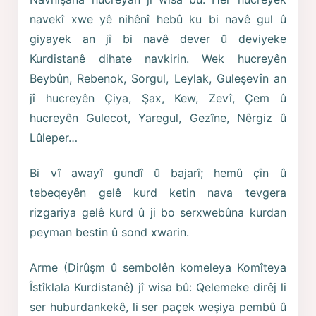
navekî xwe yê nihênî hebû ku bi navê gul û
giyayek an jî bi navê dever û deviyeke
Kurdistanê dihate navkirin. Wek hucreyên
Beybûn, Rebenok, Sorgul, Leylak, Guleşevîn an
jî hucreyên Çiya, Şax, Kew, Zevî, Çem û
hucreyên Gulecot, Yaregul, Gezîne, Nêrgiz û
Lûleper…
Bi vî awayî gundî û bajarî; hemû çîn û
tebeqeyên gelê kurd ketin nava tevgera
rizgariya gelê kurd û ji bo serxwebûna kurdan
peyman bestin û sond xwarin.
Arme (Dirûşm û sembolên komeleya Komîteya
Îstîklala Kurdistanê) jî wisa bû: Qelemeke dirêj li
ser huburdankekê, li ser paçek weşiya pembû û