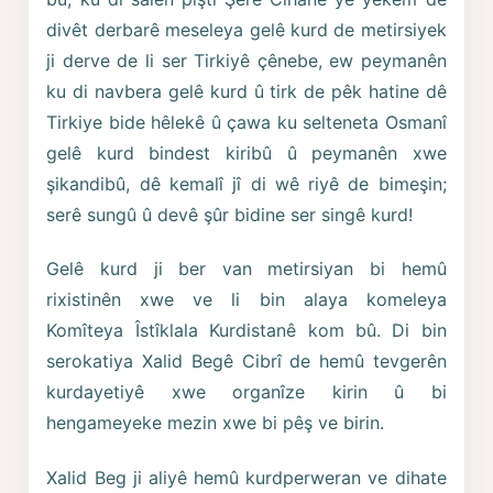
divêt derbarê meseleya gelê kurd de metirsiyek
ji derve de li ser Tirkiyê çênebe, ew peymanên
ku di navbera gelê kurd û tirk de pêk hatine dê
Tirkiye bide hêlekê û çawa ku selteneta Osmanî
gelê kurd bindest kiribû û peymanên xwe
şikandibû, dê kemalî jî di wê riyê de bimeşin;
serê sungû û devê şûr bidine ser singê kurd!
Gelê kurd ji ber van metirsiyan bi hemû
rixistinên xwe ve li bin alaya komeleya
Komîteya Îstîklala Kurdistanê kom bû. Di bin
serokatiya Xalid Begê Cibrî de hemû tevgerên
kurdayetiyê xwe organîze kirin û bi
hengameyeke mezin xwe bi pêş ve birin.
Xalid Beg ji aliyê hemû kurdperweran ve dihate