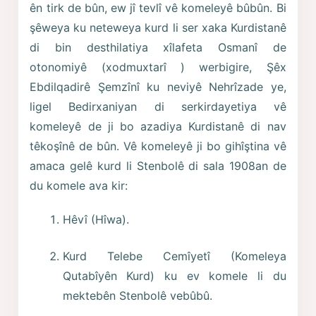
ên tirk de bûn, ew jî tevlî vê komeleyê bûbûn. Bi
şêweya ku neteweya kurd li ser xaka Kurdistanê
di bin desthilatiya xîlafeta Osmanî de
otonomiyê (xodmuxtarî ) werbigire, Şêx
Ebdilqadirê Şemzînî ku neviyê Nehrîzade ye,
ligel Bedirxaniyan di serkirdayetiya vê
komeleyê de ji bo azadiya Kurdistanê di nav
têkoşînê de bûn. Vê komeleyê ji bo gihîştina vê
amaca gelê kurd li Stenbolê di sala 1908an de
du komele ava kir:
Hêvî (Hîwa).
Kurd Telebe Cemîyetî (Komeleya
Qutabîyên Kurd) ku ev komele li du
mektebên Stenbolê vebûbû.