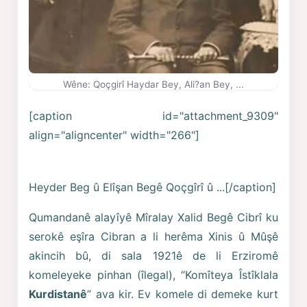
Wêne: Qoçgirî Haydar Bey, Ali?an Bey, ...
[caption id="attachment_9309"
align="aligncenter" width="266"]
Heyder Beg û Elîşan Begê Qoçgîrî û ...[/caption]
Qumandanê alayîyê Mîralay Xalid Begê Cibrî ku
serokê eşîra Cibran a li herêma Xinis û Mûşê
akincih bû, di sala 1921ê de li Erziromê
komeleyeke pinhan (îlegal), “Komîteya Îstîklala
Kurdistanê
” ava kir. Ev komele di demeke kurt