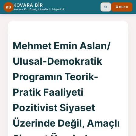
KOVARA BÎR
KB
MENU
Ara
Kovara Kurdoloji, Lêkolîn û Lêgerînê
Mehmet Emin Aslan/
Ulusal-Demokratik
Programın Teorik-
Pratik Faaliyeti
Pozitivist Siyaset
Üzerinde Değil, Amaçlı