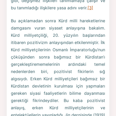
gibi, değişmez ilişkileri tanımlamaya çalışır ve
bu tanımladığı ilişkilere yasa adını verir.
[3]
Bu açıklamadan sonra Kürd milli hareketlerine
damgasını vuran siyaset anlayışına bakalım.
Kürd milliyetçiliği, 20. yüzyılın başlarından
itibaren pozitivizm anlayışından etkilenmiştir. İlk
Kürd milliyetçilerinin Osmanlı İmparatorluğu’nun
çöküşünden sonra bağımsız bir Kürdistan’ı
gerçekleştirememelerinin ardındaki temel
nedenlerden biri, pozitivist fikirlerin sığ
algısıydı. Erken Kürd milliyetçileri bağımsız bir
Kürdistan devletinin kurulması için yapmaları
gereken siyasi faaliyetlerin bilime dayanması
gerektiği fikrindeydiler. Bu kaba pozitivist
anlayış, erken Kürd milliyetçilerinin ve
entelektüellerin yayınladığı
Jin
dergisinde (1919)