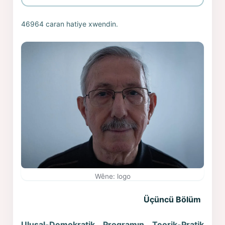
46964 caran hatiye xwendin.
Wêne: logo
Üçüncü Bölüm
Ulusal-Demokratik Programın Teorik-Pratik