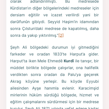
olarak adlandırılmıştı. Bu medresede
Kürdistan’ın diğer bölgelerindeki medreseler için
dersiam eğitilir ve icazet verilirdi yani bir
darûlfunûn gibiydi. Seyyid Haşim’in idamından
sonra Çılstun’daki medrese de kapatılmış, daha
sonra da yakıp yıktırılmış.”
[2]
Şeyh Ali bölgedeki durumun iyi gitmediğini
farkeder ve oradan 1833’te Harput’a gider.
Harput’ta iken Mele Ehmedê
Kurdî
ile tanışır, bir
müddet birlikte bölgede çalışırlar, ona halifelik
verdikten sonra oradan da Palu’ya geçerek
Akrag köyüne yerleşir. Bu köyde Eyyubi
ailesinden Ayşe hanımla evlenir. Karacimşid
mirlerinin hüküm sürdüğü bölgede, hizmet ve
eğitim çalışmalarını sürdürmesi için bir medrese
kurulur. Şeyh Ali 1871 yılında vefat edene kadar