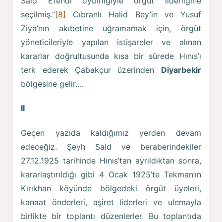
Said Efendi oybirliğiyle örgüt liderliğine
seçilmiş.”
[8]
Cıbranlı Halid Bey’in ve Yusuf
Ziya’nın akıbetine uğramamak için, örgüt
yöneticileriyle yapılan istişareler ve alınan
kararlar doğrultusunda kısa bir sürede Hınıs’ı
terk ederek Çabakçur üzerinden
Diyarbekir
bölgesine gelir….
II
Geçen yazıda kaldığımız yerden devam
edeceğiz. Şeyh Said ve beraberindekiler
27.12.1925 tarihinde Hınıs’tan ayrıldıktan sonra,
kararlaştırıldığı gibi 4 Ocak 1925’te Tekman’ın
Kırıkhan köyünde bölgedeki örgüt üyeleri,
kanaat önderleri, aşiret liderleri ve ulemayla
birlikte bir toplantı düzenlerler. Bu toplantıda