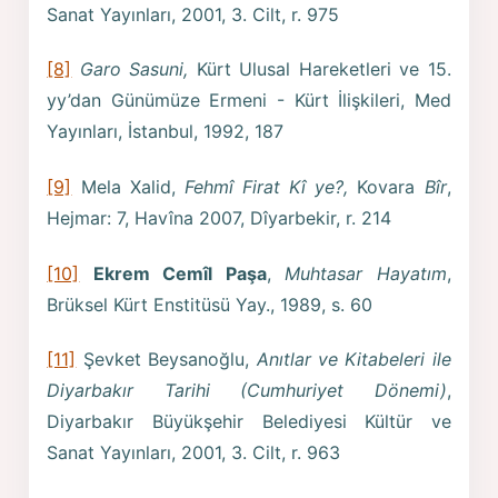
Sanat Yayınları, 2001, 3. Cilt, r. 975
[8]
Garo Sasuni,
Kürt Ulusal Hareketleri ve 15.
yy’dan Günümüze Ermeni - Kürt İlişkileri, Med
Yayınları, İstanbul, 1992, 187
[9]
Mela Xalid,
Fehmî Firat Kî ye?,
Kovara
Bîr
,
Hejmar: 7, Havîna 2007, Dîyarbekir, r. 214
[10]
Ekrem Cemîl Paşa
,
Muhtasar Hayatım
,
Brüksel Kürt Enstitüsü Yay., 1989, s. 60
[11]
Şevket Beysanoğlu,
Anıtlar ve Kitabeleri ile
Diyarbakır Tarihi (Cumhuriyet Dönemi)
,
Diyarbakır Büyükşehir Belediyesi Kültür ve
Sanat Yayınları, 2001, 3. Cilt, r. 963