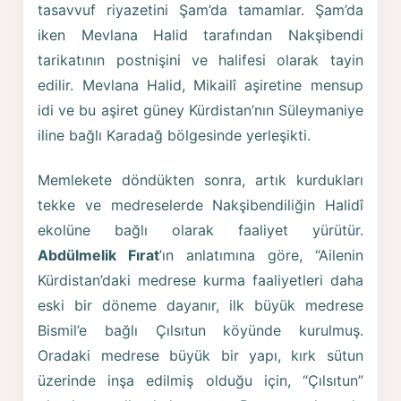
tasavvuf riyazetini Şam’da tamamlar. Şam’da
iken Mevlana Halid tarafından Nakşibendi
tarikatının postnişini ve halifesi olarak tayin
edilir. Mevlana Halid, Mikailî aşiretine mensup
idi ve bu aşiret güney Kürdistan’nın Süleymaniye
iline bağlı Karadağ bölgesinde yerleşikti.
Memlekete döndükten sonra, artık kurdukları
tekke ve medreselerde Nakşibendiliğin Halidî
ekolüne bağlı olarak faaliyet yürütür.
Abdülmelik Fırat
’ın anlatımına göre, “Ailenin
Kürdistan’daki medrese kurma faaliyetleri daha
eski bir döneme dayanır, ilk büyük medrese
Bismil’e bağlı Çılsıtun köyünde kurulmuş.
Oradaki medrese büyük bir yapı, kırk sütun
üzerinde inşa edilmiş olduğu için, “Çılsıtun”