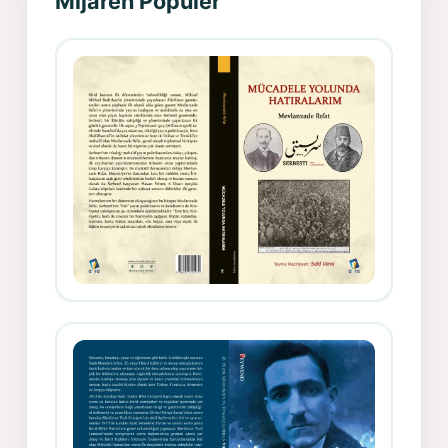
Mijarên Populer
Gazeteci, Yazar, Hukukçu ve
Siyasetçi Kimliğiyle Mevlanzade
Rıfat - Seîd Veroj