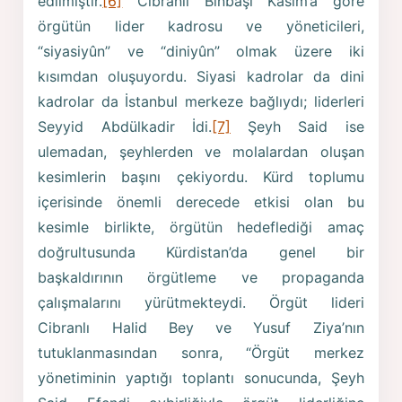
edilmiştir.
[6]
Cibranlı Binbaşı Kasım’a göre
örgütün lider kadrosu ve yöneticileri,
“siyasiyûn” ve “diniyûn” olmak üzere iki
kısımdan oluşuyordu. Siyasi kadrolar da dini
kadrolar da İstanbul merkeze bağlıydı; liderleri
Seyyid Abdülkadir İdi.
[7]
Şeyh Said ise
ulemadan, şeyhlerden ve molalardan oluşan
kesimlerin başını çekiyordu. Kürd toplumu
içerisinde önemli derecede etkisi olan bu
kesimle birlikte, örgütün hedeflediği amaç
doğrultusunda Kürdistan’da genel bir
başkaldırının örgütleme ve propaganda
çalışmalarını yürütmekteydi. Örgüt lideri
Cibranlı Halid Bey ve Yusuf Ziya’nın
tutuklanmasından sonra, “Örgüt merkez
yönetiminin yaptığı toplantı sonucunda, Şeyh