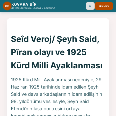
KOVARA BÎR
KB
MENU
Ara
Kovara Kurdoloji, Lêkolîn û Lêgerînê
Seîd Veroj/ Şeyh Said,
Pîran olayı ve 1925
Kürd Milli Ayaklanması
1925 Kürd Milli Ayaklanması nedeniyle, 29
Haziran 1925 tarihinde idam edilen Şeyh
Said ve dava arkadaşlarının idam edilişinin
98. yıldönümü vesilesiyle, Şeyh Said
Efendi’nin kısa portresini ortaya
koyabilmek amacıyla birkaç yazıyı bu