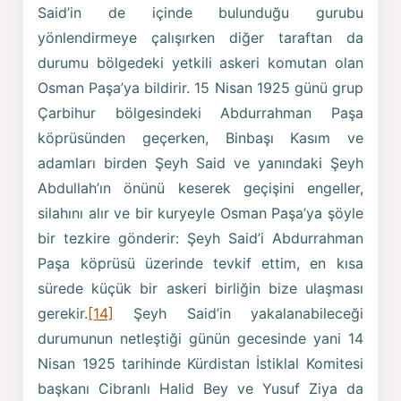
Said’in de içinde bulunduğu gurubu
yönlendirmeye çalışırken diğer taraftan da
durumu bölgedeki yetkili askeri komutan olan
Osman Paşa’ya bildirir. 15 Nisan 1925 günü grup
Çarbihur bölgesindeki Abdurrahman Paşa
köprüsünden geçerken, Binbaşı Kasım ve
adamları birden Şeyh Said ve yanındaki Şeyh
Abdullah’ın önünü keserek geçişini engeller,
silahını alır ve bir kuryeyle Osman Paşa’ya şöyle
bir tezkire gönderir: Şeyh Said’i Abdurrahman
Paşa köprüsü üzerinde tevkif ettim, en kısa
sürede küçük bir askeri birliğin bize ulaşması
gerekir.
[14]
Şeyh Said’in yakalanabileceği
durumunun netleştiği günün gecesinde yani 14
Nisan 1925 tarihinde Kürdistan İstiklal Komitesi
başkanı Cibranlı Halid Bey ve Yusuf Ziya da