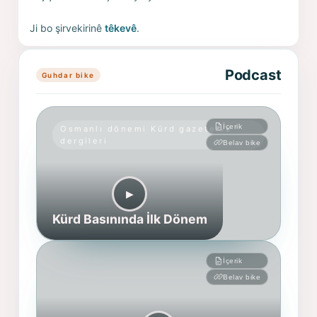
Ji bo şirvekirinê
têkevê
.
Podcast
Guhdar bike
İçerik
Osmanlı dönemi Kürd gazete ve
dergileri
Belav bike
▶︎
Kürd Basınında İlk Dönem
İçerik
Belav bike