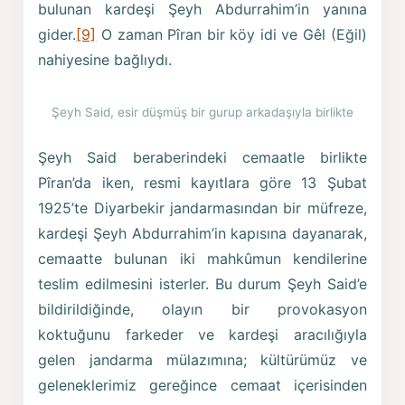
bulunan kardeşi Şeyh Abdurrahim’in yanına
gider.
[9]
O zaman Pîran bir köy idi ve Gêl (Eğil)
nahiyesine bağlıydı.
Şeyh Said, esir düşmüş bir gurup arkadaşıyla birlikte
Şeyh Said beraberindeki cemaatle birlikte
Pîran’da iken, resmi kayıtlara göre 13 Şubat
1925’te Diyarbekir jandarmasından bir müfreze,
kardeşi Şeyh Abdurrahim’in kapısına dayanarak,
cemaatte bulunan iki mahkûmun kendilerine
teslim edilmesini isterler. Bu durum Şeyh Said’e
bildirildiğinde, olayın bir provokasyon
koktuğunu farkeder ve kardeşi aracılığıyla
gelen jandarma mülazımına; kültürümüz ve
geleneklerimiz gereğince cemaat içerisinden