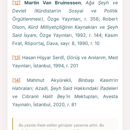
[12]
Martin Van Bruinessen
,
Ağa Şeyh ve
Devlet (Kürdistan’ın Sosyal ve Politik
Örgütlenmesi)
, Özge Yayınları, r. 356; Robert
Olson,
Kürd Milliyetçiliğinin Kaynakları ve Şeyh
Said İsyanı
, Özge Yayınları, 1992, r. 144; Kasım
Fırat, Röportaj,
Dava
, sayı: 8, 1990, r. 10
[13]
Hasan Hişyar Serdî,
Görüş ve Anılarım
, Med
Yayınları, İstanbul, 1994, r. 201
[14]
Mahmut Akyürekli
, Binbaşı Kasım’ın
Hatıraları; Azadi, Şeyh Said Hakkındaki İfadeleri
ve Cıbranlı Halit Bey’in Mektupları
, Avesta
Yayınalrı, İstanbul, 2020, r. 81
Bu yazıda ifade edilen görüşler yazarına aittir. Bu