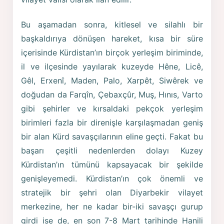
Bu aşamadan sonra, kitlesel ve silahlı bir
başkaldırıya dönüşen hareket, kısa bir süre
içerisinde Kürdistan’ın birçok yerleşim biriminde,
il ve ilçesinde yayılarak kuzeyde Hêne, Licê,
Gêl, Erxenî, Maden, Palo, Xarpêt, Siwêrek ve
doğudan da Farqîn, Çebaxçûr, Muş, Hınıs, Varto
gibi şehirler ve kırsaldaki pekçok yerleşim
birimleri fazla bir direnişle karşılaşmadan geniş
bir alan Kürd savaşçılarının eline geçti. Fakat bu
başarı çeşitli nedenlerden dolayı Kuzey
Kürdistan’ın tümünü kapsayacak bir şekilde
genişleyemedi. Kürdistan’ın çok önemli ve
stratejik bir şehri olan Diyarbekir vilayet
merkezine, her ne kadar bir-iki savaşçı gurup
girdi ise de, en son 7-8 Mart tarihinde Hanili