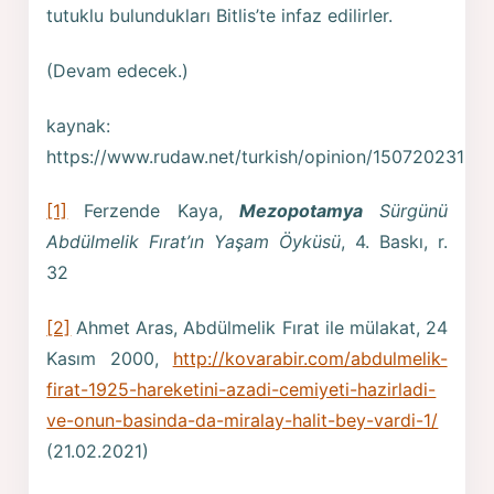
tutuklu bulundukları Bitlis’te infaz edilirler.
(Devam edecek.)
kaynak:
https://www.rudaw.net/turkish/opinion/150720231
[1]
Ferzende Kaya,
Mezopotamya
Sürgünü
Abdülmelik Fırat’ın Yaşam Öyküsü
, 4. Baskı, r.
32
[2]
Ahmet Aras, Abdülmelik Fırat ile mülakat, 24
Kasım 2000,
http://kovarabir.com/abdulmelik-
firat-1925-hareketini-azadi-cemiyeti-hazirladi-
ve-onun-basinda-da-miralay-halit-bey-vardi-1/
(21.02.2021)