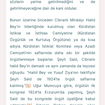
sözlerin yerine getirilmediğini ve de
getirilmeyeceğine dair de kani oldular.
Bunun üzerine önceden Cibranlı Miralayı Halid
Bey’in liderliğinde kurulmuş olan Kürdistan
İstiklal ve İstihlas Cemiyetine (Kürdistan
Özgürlük ve Kurtuluş Örgütüne) ya da kısa
adıyla Kürdistan İstiklal Komitesi veya Azadi
Cemiyeti’nin saflarında daha sıkı bir şekilde
örgütlenmeye başlarlar. Şeyh Said, Cibranlı
halid Bey’in damadı ve aynı zamanda da teyzesi
oğluydu. “Halid Bey ve Yusuf Ziya’nın teklifiyle
Şeyh Said de 1924’te örgüt saflarına
katılmış.”
[5]
Uğur Mumcuya göre, örgütün ilk
kongresi 1924’te Erzurum’da yapılmış, Şeyh
Said de bu kongrede örgüt üyeliğine kabul