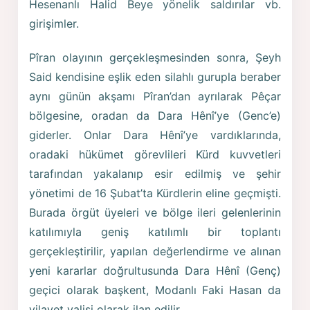
Hesenanlı Halid Beye yönelik saldırılar vb.
girişimler.
Pîran olayının gerçekleşmesinden sonra, Şeyh
Said kendisine eşlik eden silahlı gurupla beraber
aynı günün akşamı Pîran’dan ayrılarak Pêçar
bölgesine, oradan da Dara Hênî’ye (Genc’e)
giderler. Onlar Dara Hênî’ye vardıklarında,
oradaki hükümet görevlileri Kürd kuvvetleri
tarafından yakalanıp esir edilmiş ve şehir
yönetimi de 16 Şubat’ta Kürdlerin eline geçmişti.
Burada örgüt üyeleri ve bölge ileri gelenlerinin
katılımıyla geniş katılımlı bir toplantı
gerçekleştirilir, yapılan değerlendirme ve alınan
yeni kararlar doğrultusunda Dara Hênî (Genç)
geçici olarak başkent, Modanlı Faki Hasan da
vilayet valisi olarak ilan edilir.