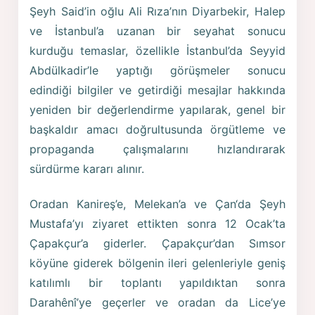
Şeyh Said’in oğlu Ali Rıza’nın Diyarbekir, Halep
ve İstanbul’a uzanan bir seyahat sonucu
kurduğu temaslar, özellikle İstanbul’da Seyyid
Abdülkadir’le yaptığı görüşmeler sonucu
edindiği bilgiler ve getirdiği mesajlar hakkında
yeniden bir değerlendirme yapılarak, genel bir
başkaldır amacı doğrultusunda örgütleme ve
propaganda çalışmalarını hızlandırarak
sürdürme kararı alınır.
Oradan Kanireş’e, Melekan’a ve Çan‘da Şeyh
Mustafa’yı ziyaret ettikten sonra 12 Ocak’ta
Çapakçur’a giderler. Çapakçur’dan Sımsor
köyüne giderek bölgenin ileri gelenleriyle geniş
katılımlı bir toplantı yapıldıktan sonra
Darahênî’ye geçerler ve oradan da Lice’ye