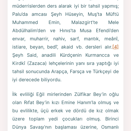
müderrislerden ders alarak iyi bir tahsil yapmış;
Palu’da amcası Şeyh Hüseyin, Muş’ta Müftü
Muhammed Emin, Malazgirt’te Mele
Abdülhalim’den ve Hınıs’ta Musa Efendi’den
envar, muharrir, nahiv, sarf, mantık, meânî,
istiare, beyan, bedî’, akaid vb. dersleri alır.
[4]
Şeyh Said, anadili Kürdçenin Kurmancca ve
Kirdkî (Zazaca) lehçelerinin yanı sıra yaptığı iyi
tahsil sonucunda Arapça, Farsça ve Türkçeyi de
iyi derecede biliyordu.
İlk evliliği Eğil mirlerinden Zülfikar Bey’in oğlu
olan Rıfat Bey’in kızı Emine Hanım’la olmuş ve
bu evlilikte, üçü erkek ve dördü de kız olmak
üzere toplam yedi çocukları olmuş. Birinci
Dünya Savaşı’nın başlaması üzerine, Osmanlı