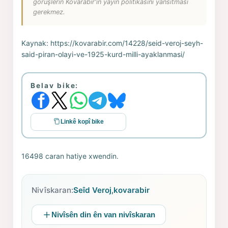
görüşlerin Kovarabir'in yayın politikasını yansıtması
gerekmez.
Kaynak:
https://kovarabir.com/14228/seid-veroj-seyh-
said-piran-olayi-ve-1925-kurd-milli-ayaklanmasi/
Belav bike:
Linkê kopî bike
16498 caran hatiye xwendin.
Nivîskaran:
Seîd Veroj
,
kovarabir
Nivîsên din ên van nivîskaran