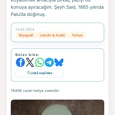
konuya ayıracağım. Şeyh Said, 1865 yılında
Palu’da doğmuş.
14.02.2024
Bîyografî
Lekolîn & Analîz
Türkçe
Belav bike:
Linkê kopî bike
16498 caran hatiye xwendin.