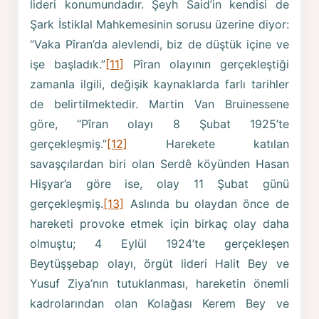
lideri konumundadır. Şeyh Said’in kendisi de
Şark İstiklal Mahkemesinin sorusu üzerine diyor:
“Vaka Pîran’da alevlendi, biz de düştük içine ve
işe başladık.”
[11]
Pîran olayının gerçekleştiği
zamanla ilgili, değişik kaynaklarda farlı tarihler
de belirtilmektedir. Martin Van Bruinessene
göre, “Pîran olayı 8 Şubat 1925’te
gerçekleşmiş.”
[12]
Harekete katılan
savaşçılardan biri olan Serdê köyünden Hasan
Hişyar’a göre ise, olay 11 Şubat günü
gerçekleşmiş.
[13]
Aslında bu olaydan önce de
hareketi provoke etmek için birkaç olay daha
olmuştu; 4 Eylül 1924’te gerçekleşen
Beytüşşebap olayı, örgüt lideri Halit Bey ve
Yusuf Ziya’nın tutuklanması, hareketin önemli
kadrolarından olan Kolağası Kerem Bey ve