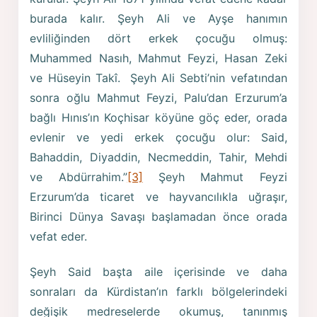
burada kalır. Şeyh Ali ve Ayşe hanımın
evliliğinden dört erkek çocuğu olmuş:
Muhammed Nasıh, Mahmut Feyzi, Hasan Zeki
ve Hüseyin Takî. Şeyh Ali Sebti’nin vefatından
sonra oğlu Mahmut Feyzi, Palu’dan Erzurum’a
bağlı Hınıs’ın Koçhisar köyüne göç eder, orada
evlenir ve yedi erkek çocuğu olur: Said,
Bahaddin, Diyaddin, Necmeddin, Tahir, Mehdi
ve Abdürrahim.”
[3]
Şeyh Mahmut Feyzi
Erzurum’da ticaret ve hayvancılıkla uğraşır,
Birinci Dünya Savaşı başlamadan önce orada
vefat eder.
Şeyh Said başta aile içerisinde ve daha
sonraları da Kürdistan’ın farklı bölgelerindeki
değişik medreselerde okumuş, tanınmış