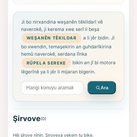
Ji bo nirxandina weşanên têkildarî vê
naverokê, ji kerema xwe serî li beşa
a li jêr bidin. Ji
WEŞANÊN TÊKILDAR
bo xwendin, temaşekirin an guhdarîkirina
hemû naverokê, serdana lînka
bikin an jî bi motora
RÛPELA SEREKE
lêgerînê ya li jêr li mijaran bigerin.
Arama yapın
Ara
Şirvove
(0)
Hêj şîrove nînin. Şiroveya yekem tu bike.