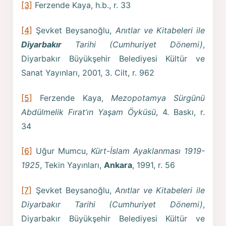
[3]
Ferzende Kaya, h.b., r. 33
[4]
Şevket Beysanoğlu,
Anıtlar ve Kitabeleri ile
Diyarbakır
Tarihi (Cumhuriyet Dönemi)
,
Diyarbakır Büyükşehir Belediyesi Kültür ve
Sanat Yayınları, 2001, 3. Cilt, r. 962
[5]
Ferzende Kaya,
Mezopotamya Sürgünü
Abdülmelik Fırat’ın Yaşam Öyküsü
, 4. Baskı, r.
34
[6]
Uğur Mumcu,
Kürt-İslam Ayaklanması 1919-
1925
, Tekin Yayınları,
Ankara
, 1991, r. 56
[7]
Şevket Beysanoğlu,
Anıtlar ve Kitabeleri ile
Diyarbakır Tarihi (Cumhuriyet Dönemi)
,
Diyarbakır Büyükşehir Belediyesi Kültür ve