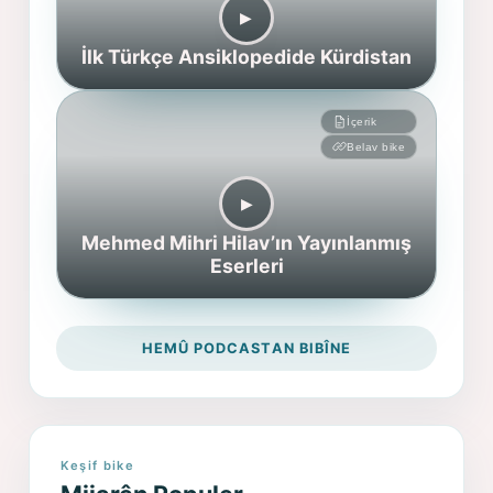
▶︎
İlk Türkçe Ansiklopedide Kürdistan
İçerik
Belav bike
▶︎
Mehmed Mihri Hilav’ın Yayınlanmış
Eserleri
HEMÛ PODCASTAN BIBÎNE
Keşif bike