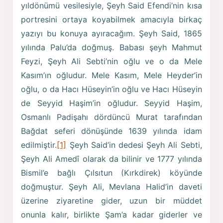
yıldönümü vesilesiyle, Şeyh Said Efendi’nin kısa
portresini ortaya koyabilmek amacıyla birkaç
yazıyı bu konuya ayıracağım. Şeyh Said, 1865
yılında Palu’da doğmuş. Babası şeyh Mahmut
Feyzi, Şeyh Ali Sebti’nin oğlu ve o da Mele
Kasım’ın oğludur. Mele Kasım, Mele Heyder’in
oğlu, o da Hacı Hüseyin’in oğlu ve Hacı Hüseyin
de Seyyid Haşim’in oğludur. Seyyid Haşim,
Osmanlı Padişahı dördüncü Murat tarafından
Bağdat seferi dönüşünde 1639 yılında idam
edilmiştir.
[1]
Şeyh Said’in dedesi Şeyh Ali Sebti,
Şeyh Ali Amedî olarak da bilinir ve 1777 yılında
Bismil’e bağlı Çılsıtun (Kırkdirek) köyünde
doğmuştur. Şeyh Ali, Mevlana Halid’in daveti
üzerine ziyaretine gider, uzun bir müddet
onunla kalır, birlikte Şam’a kadar giderler ve