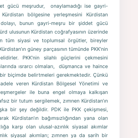
det gücü meşrudur, onaylamadığı ise gayri-
 Kürdistan bölgesine yerleşmesini Kürdistan
dolayı, bunun gayri-meşru bir şiddet gücü
ürd ulusunun Kürdistan coğrafyasının üzerinde
n tüm siyasi ve toplumsal örgütler, bireyler
 Kürdistan’ın güney parçasının tümünde PKK’nin
elidirler. PKK’nin silahlı güçlerini çekmesini
larında ısrarcı olmaları, düşmanca ve haince
 bir biçimde belirtmeleri gerekmektedir. Çünkü
ücadele veren Kürdistan Bölgesel Yönetimi ve
eşmergeler ile buna engel olmaya kalkışan
rafsız bir tutum sergilemek, zımnen Kürdistan’ın
şka bir şey değildir. PDK ile PKK çekişmesi,
larak Kürdistan’ın bağımsızlığından yana olan
lığa karşı olan ulusal-azınlık siyasal akımlar
ınlık siyasal akımları; zımnen ya da sarih bir