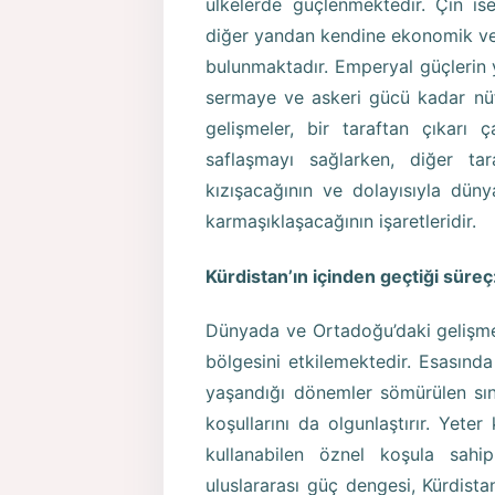
ülkelerde güçlenmektedir. Çin ise,
diğer yandan kendine ekonomik ve s
bulunmaktadır. Emperyal güçlerin y
sermaye ve askeri gücü kadar nüfu
gelişmeler, bir taraftan çıkarı 
saflaşmayı sağlarken, diğer t
kızışacağının ve dolayısıyla dün
karmaşıklaşacağının işaretleridir.
Kürdistan’ın içinden geçtiği süreç
Dünyada ve Ortadoğu’daki gelişmel
bölgesini etkilemektedir. Esasınd
yaşandığı dönemler sömürülen sını
koşullarını da olgunlaştırır. Yeter
kullanabilen öznel koşula sahip
uluslararası güç dengesi, Kürdista