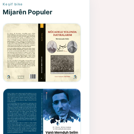
Keşif bike
Mijarên Populer
Gazeteci, Yazar, Hukukçu ve
Siyasetçi Kimliğiyle
Mevlanzade Rıfat - Seîd
Veroj