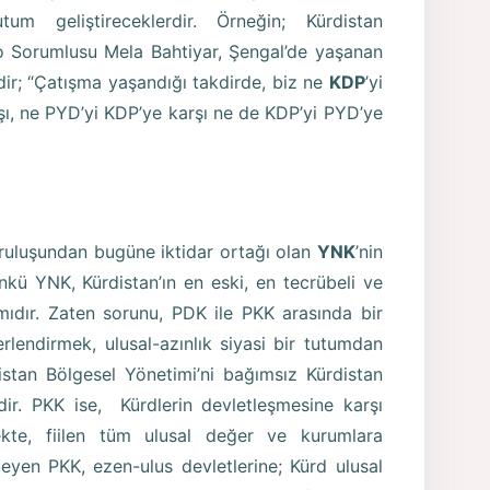
m geliştireceklerdir. Örneğin; Kürdistan
üro Sorumlusu Mela Bahtiyar, Şengal’de yaşanan
ir; “Çatışma yaşandığı takdirde, biz ne
KDP
’yi
şı, ne PYD’yi KDP’ye karşı ne de KDP’yi PYD’ye
uruluşundan bugüne iktidar ortağı olan
YNK
’nin
nkü YNK, Kürdistan’ın en eski, en tecrübeli ve
kımıdır. Zaten sorunu, PDK ile PKK arasında bir
lendirmek, ulusal-azınlık siyasi bir tutumdan
istan Bölgesel Yönetimi’ni bağımsız Kürdistan
ir. PKK ise, Kürdlerin devletleşmesine karşı
kte, fiilen tüm ulusal değer ve kurumlara
eyen PKK, ezen-ulus devletlerine; Kürd ulusal