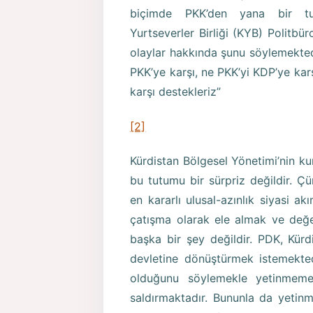
biçimde PKK’den yana bir tutu
Yurtseverler Birliği (KYB) Politb
olaylar hakkında şunu söylemekted
PKK’ye karşı, ne PKK’yi KDP’ye kar
karşı destekleriz”
[2]
Kürdistan Bölgesel Yönetimi’nin k
bu tutumu bir sürpriz değildir. Çü
en kararlı ulusal-azınlık siyasi a
çatışma olarak ele almak ve değer
başka bir şey değildir. PDK, Kürd
devletine dönüştürmek istemekted
olduğunu söylemekle yetinmeme
saldırmaktadır. Bununla da yetinm