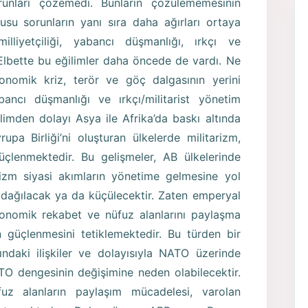
unları çözemedi. Bunların çözülememesinin
usu sorunların yanı sıra daha ağırları ortaya
 milliyetçiliği, yabancı düşmanlığı, ırkçı ve
 Elbette bu eğilimler daha öncede de vardı. Ne
nomik kriz, terör ve göç dalgasının yerini
yabancı düşmanlığı ve ırkçı/militarist yönetim
elimden dolayı Asya ile Afrika’da baskı altında
rupa Birliği’ni oluşturan ülkelerde militarizm,
çlenmektedir. Bu gelişmeler, AB ülkelerinde
rizm siyasi akımların yönetime gelmesine yol
 dağılacak ya da küçülecektir. Zaten emperyal
ekonomik rekabet ve nüfuz alanlarını paylaşma
n güçlenmesini tetiklemektedir. Bu türden bir
ındaki ilişkiler ve dolayısıyla NATO üzerinde
ATO dengesinin değişimine neden olabilecektir.
fuz alanların paylaşım mücadelesi, varolan