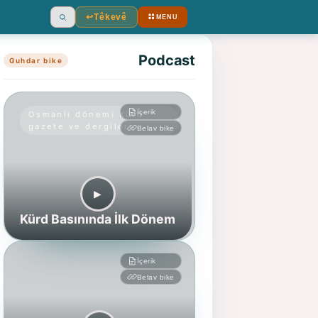
↩︎
Têkevê
MENU
Ara
Podcast
Guhdar bike
İçerik
Osmanlı dönemi Kürd
gazete ve dergileri
Belav bike
▶︎
Kürd Basınında İlk Dönem
İçerik
Belav bike