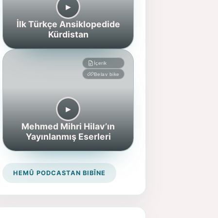
▶︎
İlk Türkçe Ansiklopedide
Kürdistan
İçerik
Belav bike
▶︎
Mehmed Mihri Hilav’ın
Yayınlanmış Eserleri
HEMÛ PODCASTAN BIBÎNE