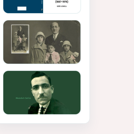
Memduh Selîmê Wanî (1887-
1876)
Mihemed Mîhrî Hîlav ji
afirênerên rewşenbîriya
nûjen e
Memduh Selim ve Xoybûn
(Hoybun)’un Kuruluş