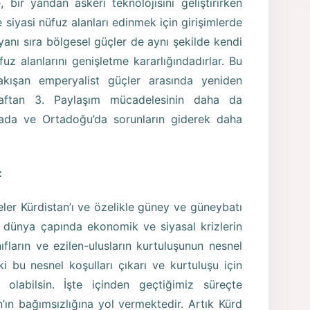
 bir yandan askeri teknolojisini geliştirirken
iyasi nüfuz alanları edinmek için girişimlerde
anı sıra bölgesel güçler de aynı şekilde kendi
z alanlarını genişletme kararlığındadırlar. Bu
çakışan emperyalist güçler arasında yeniden
araftan 3. Paylaşım mücadelesinin daha da
yada ve Ortadoğu’da sorunların giderek daha
:
er Kürdistan’ı ve özelikle güney ve güneybatı
a dünya çapında ekonomik ve siyasal krizlerin
fların ve ezilen-ulusların kurtuluşunun nesnel
 ki bu nesnel koşulları çıkarı ve kurtuluşu için
 olabilsin. İşte içinden geçtiğimiz süreçte
n’ın bağımsızlığına yol vermektedir. Artık Kürd