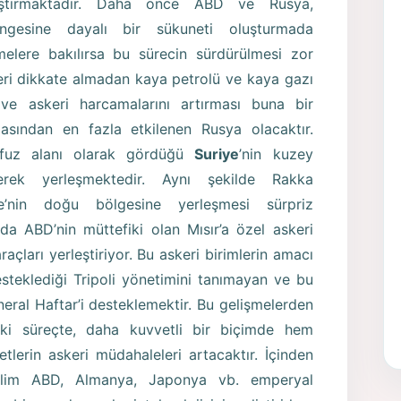
laştırmaktadır. Daha önce ABD ve Rusya,
gesine dayalı bir sükuneti oluşturmada
melere bakılırsa bu sürecin sürdürülmesi zor
leri dikkate almadan kaya petrolü ve kaya gazı
ve askeri harcamalarını artırması buna bir
asından en fazla etkilenen Rusya olacaktır.
üfuz alanı olarak gördüğü
Suriye
’nin kuzey
rek yerleşmektedir. Aynı şekilde Rakka
e’nin doğu bölgesine yerleşmesi sürpriz
da ABD’nin müttefiki olan Mısır’a özel askeri
raçları yerleştiriyor. Bu askeri birimlerin amacı
steklediği Tripoli yönetimini tanımayan ve bu
ral Haftar’i desteklemektir. Bu gelişmelerden
ki süreçte, daha kuvvetli bir biçimde hem
tlerin askeri müdahaleleri artacaktır. İçinden
eğilim ABD, Almanya, Japonya vb. emperyal