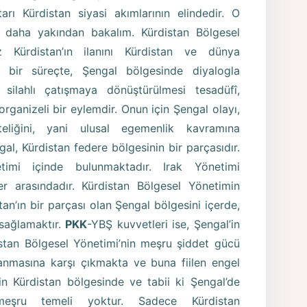
ı Kürdistan siyasi akımlarının elindedir. O
e daha yakından bakalım. Kürdistan Bölgesel
 Kürdistan’ın ilanını Kürdistan ve dünya
 bir süreçte, Şengal bölgesinde diyalogla
silahlı çatışmaya dönüştürülmesi tesadüfî,
e organizeli bir eylemdir. Onun için Şengal olayı,
iteliğini, yani ulusal egemenlik kavramına
gal, Kürdistan federe bölgesinin bir parçasıdır.
etimi içinde bulunmaktadır. Irak Yönetimi
er arasındadır. Kürdistan Bölgesel Yönetimin
an’ın bir parçası olan Şengal bölgesini içerde,
 sağlamaktır.
PKK
-YBŞ kuvvetleri ise, Şengal’in
istan Bölgesel Yönetimi’nin meşru şiddet gücü
anmasına karşı çıkmakta ve buna fiilen engel
nin Kürdistan bölgesinde ve tabii ki Şengal’de
meşru temeli yoktur. Sadece Kürdistan