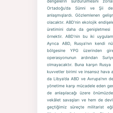
dengelerin sürdürülmesini zor
Ortadoğu’da Sünni ve Şii den
anlaşmışlardı. Gözlemlenen geliş
olacaktır. ABD’nin ekolojik endişe
üretimini daha da genişletmesi 
örnektir. ABD’nin bu iki uygulam
Ayrıca ABD, Rusya’nın kendi n
bölgesine YPG üzerinden gire
operasyonunun ardından Suriy
olmayacaktır. Buna karşın Rusya 
kuvvetler birimi ve insansız hava a
da Libya’da ABD ve Avrupa’nın de
yönetime karşı mücadele eden gene
de anlaşılacağı üzere önümüzde
vekâlet savaşları ve hem de devle
geçtiğimiz süreçte militarist 