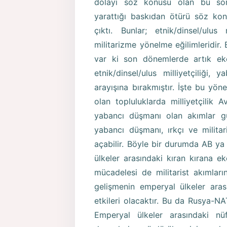
dolayı söz konusu olan bu sor
yarattığı baskıdan ötürü söz kon
çıktı. Bunlar; etnik/dinsel/ulus
militarizme yönelme eğilimleridir.
var ki son dönemlerde artık eko
etnik/dinsel/ulus milliyetçiliği, 
arayışına bırakmıştır. İşte bu yön
olan topluluklarda milliyetçilik Av
yabancı düşmanı olan akımlar gü
yabancı düşmanı, ırkçı ve milita
açabilir. Böyle bir durumda AB ya
ülkeler arasındaki kıran kırana 
mücadelesi de militarist akımları
gelişmenin emperyal ülkeler aras
etkileri olacaktır. Bu da Rusya-N
Emperyal ülkeler arasındaki nü