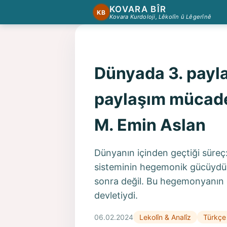
KOVARA BÎR
KB
Kovara Kurdoloji, Lêkolîn û Lêgerînê
Dünyada 3. payla
paylaşım mücadel
M. Emin Aslan
Dünyanın içinden geçtiği sür
sisteminin hegemonik gücüyd
sonra değil. Bu hegemonyanın 
devletiydi.
06.02.2024
Lekolîn & Analîz
Türkçe