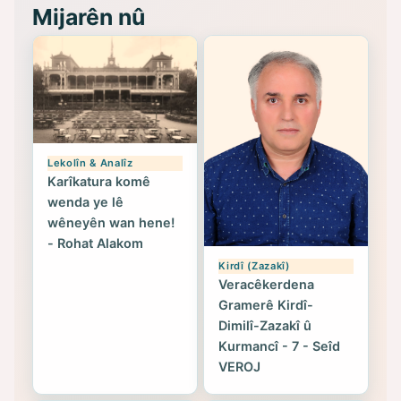
Mijarên nû
Lekolîn & Analîz
Karîkatura komê
wenda ye lê
wêneyên wan hene!
- Rohat Alakom
Kirdî (Zazakî)
Veracêkerdena
Gramerê Kirdî-
Dimilî-Zazakî û
Kurmancî - 7 - Seîd
VEROJ