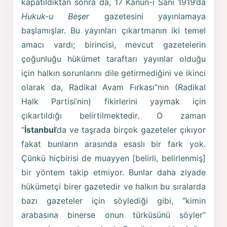
kapatıldıktan sonra da, 17 Kanun-i Sani 1919’da
Hukuk-u Beşer
gazetesini yayınlamaya
başlamışlar. Bu yayınları çıkartmanın iki temel
amacı vardı; birincisi, mevcut gazetelerin
çoğunluğu hükümet taraftarı yayınlar olduğu
için halkın sorunlarını dile getirmediğini ve ikinci
olarak da, Radikal Avam Fırkası”nın (Radikal
Halk Partisi’nin) fikirlerini yaymak için
çıkartıldığı belirtilmektedir. O zaman
“
İstanbul
’da ve taşrada birçok gazeteler çıkıyor
fakat bun­ların arasında esaslı bir fark yok.
Çünkü hiçbirisi de muay­yen [belirli, belirlenmiş]
bir yöntem takip etmiyor. Bunlar daha ziyade
hükümetçi birer gazetedir ve halkın bu sıralarda
bazı gazeteler için söylediği gibi, “kimin
arabasına binerse onun türküsünü söyler”