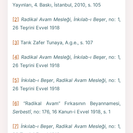
Yayınları, 4. Baskı, İstanbul, 2010, s. 105
[2]
Radikal Avam Mesleği, İnkılab-ı Beşer
, no: 1,
26 Teşrini Evvel 1918
[3]
Tarık Zafer Tunaya, A.g.e., s. 107
[4]
Radikal Avam Mesleği, İnkılab-ı Beşer
, no: 1,
26 Teşrini Evvel 1918
[5]
İnkılab-ı Beşer
,
Radikal Avam Mesleği,
no: 1,
26 Teşrini Evvel 1918
[6]
“Radikal Avam” Fırkasının Beyannamesi,
Serbestî
, no: 176, 16 Kanun-i Evvel 1918, s. 1
[7]
İnkılab-ı Beşer
,
Radikal Avam Mesleği,
no: 1,