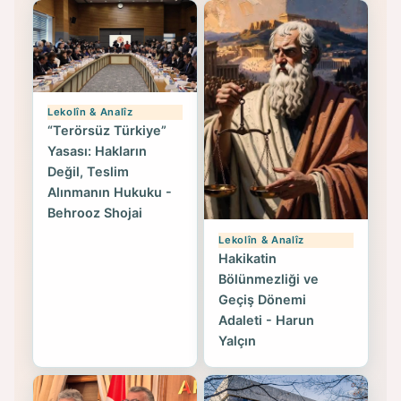
Lekolîn & Analîz
“Terörsüz Türkiye”
Yasası: Hakların
Değil, Teslim
Alınmanın Hukuku -
Behrooz Shojai
Lekolîn & Analîz
Hakikatin
Bölünmezliği ve
Geçiş Dönemi
Adaleti - Harun
Yalçın