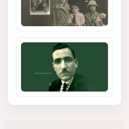
Mihemed Mîhrî Hîlav ji afirênerên
rewşenbîriya nûjen e
Memduh Selim ve Xoybûn
(Hoybun)’un Kuruluş Çalışmaları- 8
- Seîd Veroj