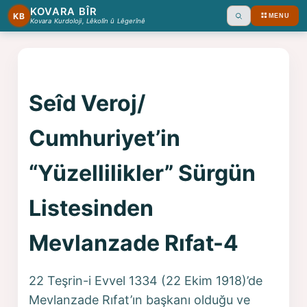
KOVARA BÎR
KB
MENU
Ara
Kovara Kurdoloji, Lêkolîn û Lêgerînê
Seîd Veroj/
Cumhuriyet’in
“Yüzellilikler” Sürgün
Listesinden
Mevlanzade Rıfat-4
22 Teşrin-i Evvel 1334 (22 Ekim 1918)’de
Mevlanzade Rıfat’ın başkanı olduğu ve