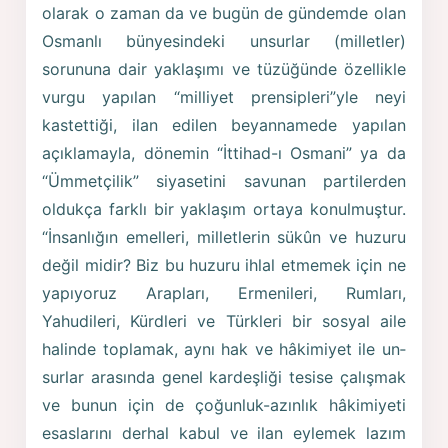
olarak o zaman da ve bugün de gündemde olan
Osmanlı bünyesindeki unsurlar (milletler)
sorununa dair yaklaşımı ve tüzüğünde özellikle
vurgu yapılan “milliyet prensipleri”yle neyi
kastettiği, ilan edilen beyannamede yapılan
açıklamayla, dönemin “İttihad-ı Osmani” ya da
“Ümmetçilik” siyasetini savunan partilerden
oldukça farklı bir yaklaşım ortaya konulmuştur.
“İnsanlığın emelleri, milletlerin sükûn ve huzuru
değil mi­dir? Biz bu huzuru ihlal etmemek için ne
yapıyoruz Arapla­rı, Ermenileri, Rumları,
Yahudileri, Kürdleri ve Türkleri bir sosyal aile
halinde toplamak, aynı hak ve hâkimiyet ile un­
surlar arasında genel kardeşliği tesise çalışmak
ve bunun için de çoğunluk-azınlık hâkimiyeti
esaslarını derhal kabul ve ilan eylemek lazım