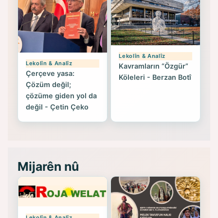
Lekolîn & Analîz
Lekolîn & Analîz
Kavramların “Özgür”
Çerçeve yasa:
Köleleri - Berzan Botî
Çözüm değil;
çözüme giden yol da
değil - Çetin Çeko
Mijarên nû
Lekolîn & Analîz