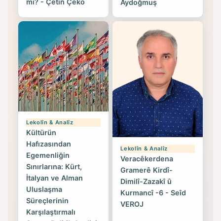
mi? - Çetin Çeko
Aydoğmuş
Lekolîn & Analîz
Kültürün
Hafızasından
Lekolîn & Analîz
Egemenliğin
Veracêkerdena
Sınırlarına: Kürt,
Gramerê Kirdî-
İtalyan ve Alman
Dimilî-Zazakî û
Uluslaşma
Kurmancî -6 - Seîd
Süreçlerinin
VEROJ
Karşılaştırmalı