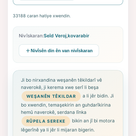
33188 caran hatiye xwendin.
Nivîskaran:
Seîd Veroj
,
kovarabir
Nivîsên din ên van nivîskaran
Ji bo nirxandina weşanên têkildarî vê
naverokê, ji kerema xwe serî li beşa
a li jêr bidin. Ji
WEŞANÊN TÊKILDAR
bo xwendin, temaşekirin an guhdarîkirina
hemû naverokê, serdana lînka
bikin an jî bi motora
RÛPELA SEREKE
lêgerînê ya li jêr li mijaran bigerin.