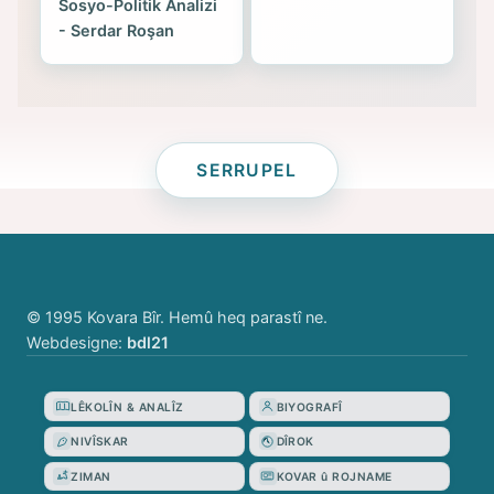
Sosyo-Politik Analizi
- Serdar Roşan
SERRUPEL
© 1995 Kovara Bîr. Hemû heq parastî ne.
Webdesigne:
bdl21
LÊKOLÎN & ANALÎZ
BIYOGRAFÎ
NIVÎSKAR
DÎROK
ZIMAN
KOVAR û ROJNAME