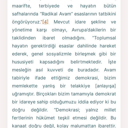
maarifte, terbiyede ve hayatın bütün
safhalarında “Radi­kal Avam” esaslarının tatbikini
öngörüyoruz.”
[4]
Mevcut idare şekline ve
yönetime karşı olmayı, Avrupa’dakilerin bir
taklidinden ibaret olmadığını. “Toplumsal
hayatın gerektirdiği esaslar dahilinde ha­reket
ederek, genel sosyalizmle birleşmek gibi bir
hususiyeti kapsadığını belirtmektedir. İşte
mesleğin asıl kuvveti de buradadır. Avam
tabiriyle ifade ettiğimiz demokrasi, bizim
memlekette yanlış bir telakkiye [anlayışa]
uğramıştır. Birçok­ları bizim tamamıyla demokrat
bir idareye sahip olduğumu­zu iddia ediyor ki bu
doğru değildir. “Demokrasi; yalnız millet
fertlerinin hükümet teşkil etmesi değildir. Bu
kanaat doğru değil, kolay malumat­tan ibarettir.