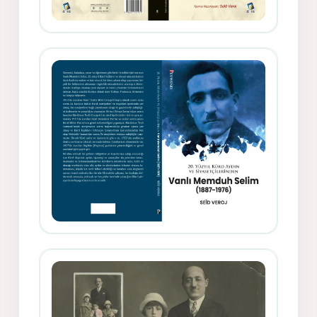
Gazeteci, Yazar, Hukukçu ve
Siyasetçi Kimliğiyle Mevlanzade
Rıfat - Seîd Veroj
Memduh Selîmê Wanî (1887-1876)