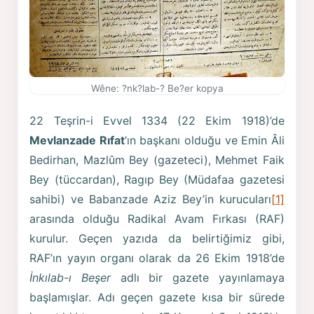
Wêne: ?nk?lab-? Be?er kopya
22 Teşrin-i Evvel 1334 (22 Ekim 1918)’de
Mevlanzade Rıfat
’ın başkanı olduğu ve Emin Âli
Bedirhan, Mazlûm Bey (gazeteci), Mehmet Faik
Bey (tüccardan), Ragıp Bey (Müdafaa gazetesi
sahibi) ve Babanzade Aziz Bey’in kurucuları
[1]
arasında olduğu Radikal Avam Fırkası (RAF)
kurulur. Geçen yazıda da belirtiğimiz gibi,
RAF’ın yayın organı olarak da 26 Ekim 1918’de
İnkılab-ı Beşer
adlı bir gazete yayınlamaya
başlamışlar. Adı geçen gazete kısa bir sürede