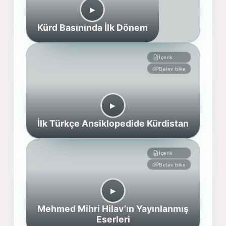
▶︎
Kürd Basınında İlk Dönem
İçerik
Belav bike
▶︎
İlk Türkçe Ansiklopedide Kürdistan
İçerik
Belav bike
▶︎
Mehmed Mihri Hilav’ın Yayınlanmış
Eserleri