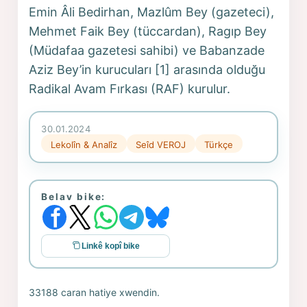
Emin Âli Bedirhan, Mazlûm Bey (gazeteci),
Mehmet Faik Bey (tüccardan), Ragıp Bey
(Müdafaa gazetesi sahibi) ve Babanzade
Aziz Bey’in kurucuları [1] arasında olduğu
Radikal Avam Fırkası (RAF) kurulur.
30.01.2024
Lekolîn & Analîz
Seîd VEROJ
Türkçe
Belav bike:
Linkê kopî bike
33188 caran hatiye xwendin.