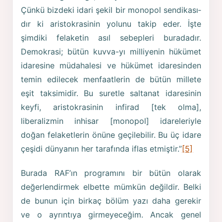
Çünkü bizdeki idari şekil bir monopol sendikası­
dır ki aristokrasinin yolunu takip eder. İşte
şimdiki felaketin asıl sebepleri buradadır.
Demokrasi; bütün kuvva-yı milliye­nin hükümet
idaresine müdahalesi ve hükümet idaresinden
temin edilecek menfaatlerin de bütün millete
eşit taksimidir. Bu suretle saltanat idaresinin
keyfi, aristokrasinin infirad [tek olma],
liberalizmin inhisar [monopol] idareleriyle
doğan fe­laketlerin önüne geçilebilir. Bu üç idare
çeşidi dünyanın her tarafında iflas etmiştir.”
[5]
Burada RAF’ın programını bir bütün olarak
değerlendirmek elbette mümkün değildir. Belki
de bunun için birkaç bölüm yazı daha gerekir
ve o ayrıntıya girmeyeceğim. Ancak genel