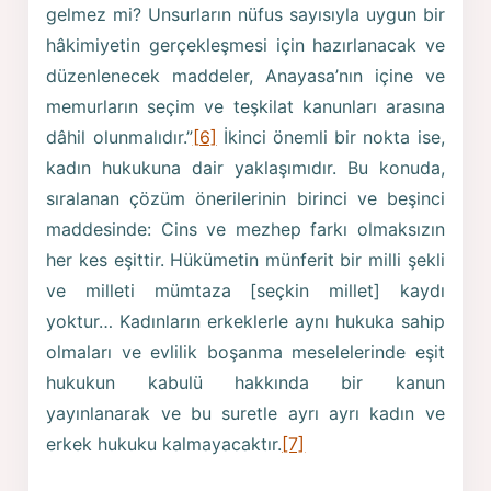
gelmez mi? Unsurların nüfus sayısıyla uygun bir
hâkimiyetin gerçekleşmesi için hazırlanacak ve
dü­zenlenecek maddeler, Anayasa’nın içine ve
memurların seçim ve teşkilat kanunları arasına
dâhil olunmalıdır.”
[6]
İkinci önemli bir nokta ise,
kadın hukukuna dair yaklaşımıdır. Bu konuda,
sıralanan çözüm önerilerinin birinci ve beşinci
maddesinde: Cins ve mezhep farkı olmaksızın
her kes eşittir. Hü­kümetin münferit bir milli şekli
ve milleti mümtaza [seçkin millet] kaydı
yoktur… Kadınların erkeklerle aynı hukuka sahip
olmaları ve evlilik boşanma meselelerinde eşit
hukukun kabulü hakkında bir kanun
yayınlanarak ve bu suretle ayrı ayrı kadın ve
erkek hukuku kalmayacaktır.
[7]