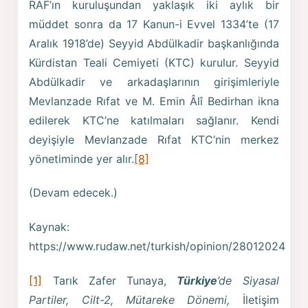
RAF’ın kuruluşundan yaklaşık iki aylık bir
müddet sonra da 17 Kanun-i Evvel 1334’te (17
Aralık 1918’de) Seyyid Abdülkadir başkanlığında
Kürdistan Teali Cemiyeti (KTC) kurulur. Seyyid
Abdülkadir ve arkadaşlarının girişimleriyle
Mevlanzade Rıfat ve M. Emin Âlî Bedirhan ikna
edilerek KTC’ne katılmaları sağlanır. Kendi
deyişiyle Mevlanzade Rıfat KTC’nin merkez
yönetiminde yer alır.
[8]
(Devam edecek.)
Kaynak:
https://www.rudaw.net/turkish/opinion/28012024
[1]
Tarık Zafer Tunaya,
Türkiye
’de Siyasal
Partiler, Cilt-2, Mütareke Dönemi,
İletişim