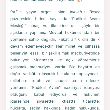
RAF’ın yayın organı olan
İnkılab-ı Beşer
gazetesinin birinci sayısında “Radikal Avam
Mesleği” amaç ve ilkelerine dair şöyle bir
açıklama yapılmış: Mevcut hükümet idari bir
yönteme sahip değildir. Fakat artık diri dirlik
devam edemeyecektir. Her millet ve bilhassa
beşeriyet, esaslı bir şekil almak mecburiyetinde
bulunuyor. Muntazam ve açık yöntem­lerle
çalışmak mecburiyeti vardır. Biz hayatta en
doğru ve bü­tün insanlık hukukunu kapsayacak,
milletlere refah ve saadet temin edecek
yöntemin “Radikal Avam” nazariyat idariyesi
olduğunu kabul ediyoruz ve hükümet
idaresinde, siyasette, iktisatta, ticarette,
hukukta, seçim hakkında, kadın hukukun­da,