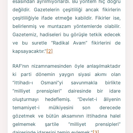
esasından ayrılmıyorlardı. Bu yöntem hiç doğru
değildir. Gazetelerin çeşitliliği ancak fikirlerin
çe­şitliliğiyle ifade etmeğe kabildir. Fikirler ise,
belirlenmiş ve muntazam yöntemlerde olabilir.
Gazetemiz, hadi­seleri bu görüşle tetkik edecek
ve bu suretle “Radikal Avam” fikirlerini de
kapsayacaktır.”
[2]
RAF’nın nizamnamesinden öyle anlaşılmaktadır
ki parti dönemin yaygın siyasi akımı olan
“ittihadı-ı Osmani”yi savunmakla birlikte
“milliyet prensipleri” dairesinde bir idare
oluşturmayı hedeflemiş. “Devlet-i âliyenin
temamiyet-i mülkiyesini son derecede
gözetmek ve bütün aksamının ittihadına halel
gelmemek şartile “milliyet prensipleri”
dairesinde idaresini temin eylemek.”
[3]