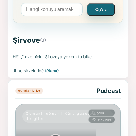
Arama yapın
Ara
Şirvove
(0)
Hêj şîrove nînin. Şiroveya yekem tu bike.
Ji bo şirvekirinê
têkevê
.
Podcast
Guhdar bike
İçerik
Osmanlı dönemi Kürd gazete ve
dergileri
Belav bike