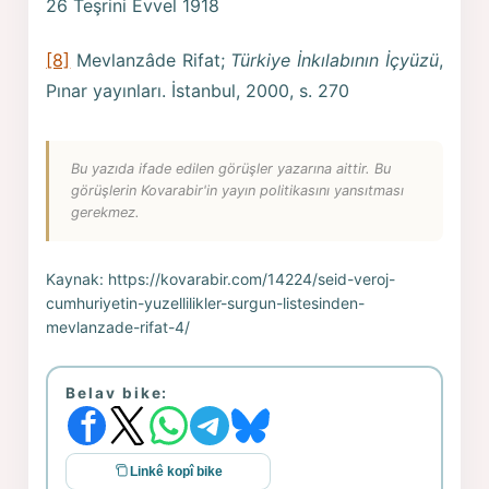
26 Teşrini Evvel 1918
[8]
Mevlanzâde Rifat;
Türkiye İnkılabının İçyüzü
,
Pınar yayınları. İstanbul, 2000, s. 270
Bu yazıda ifade edilen görüşler yazarına aittir. Bu
görüşlerin Kovarabir'in yayın politikasını yansıtması
gerekmez.
Kaynak:
https://kovarabir.com/14224/seid-veroj-
cumhuriyetin-yuzellilikler-surgun-listesinden-
mevlanzade-rifat-4/
Belav bike:
Linkê kopî bike