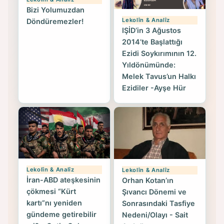
Bizi Yolumuzdan
Lekolîn & Analîz
Döndüremezler!
IŞİD’in 3 Ağustos
2014’te Başlattığı
Ezidi Soykırımının 12.
Yıldönümünde:
Melek Tavus’un Halkı
Ezidiler -Ayşe Hür
Lekolîn & Analîz
Lekolîn & Analîz
İran-ABD ateşkesinin
Orhan Kotan’ın
çökmesi “Kürt
Şıvancı Dönemi ve
kartı”nı yeniden
Sonrasındaki Tasfiye
gündeme getirebilir
Nedeni/Olayı - Sait