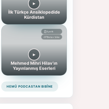
▶︎
İlk Türkçe Ansiklopedide
Kürdistan
İçerik
Belav bike
▶︎
Mehmed Mihri Hilav’ın
Yayınlanmış Eserleri
HEMÛ PODCASTAN BIBÎNE