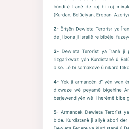
hûndirê Iranê de roj bi roj mixa
(Kurdan, Belûciyan, Ereban, Azeriy
2-
Êrîşên Dewleta Terorîsr ya Îra
de ji bona ji Israîlê re bibêje, fuz
3-
Dewleta Terorîst ya Îranê ji
rizgarîxwaz yên Kurdistanê û Bel
dike. Lê bi sernakeve û nikarê têk
4-
Yek ji armancên dî yên wan êr
dixwaze wê peyamê bigehîne Ame
berjewendiyên wê li herêmê bibe ge
5-
Armancek Dewleta Terorîst ya
bide. Kurdistanê ji aliyê aborî der
Dewleta Federe ya Kurdistanê û De