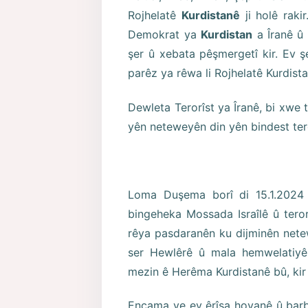
Rojhelatê
Kurdistanê
ji holê raki
Demokrat ya
Kurdistan
a Îranê û
şer û xebata pêşmergetî kir. Ev ş
parêz ya rêwa li Rojhelatê Kurdist
Dewleta Terorîst ya Îranê, bi xwe t
yên neteweyên din yên bindest tero
Loma Duşema borî di 15.1.2024
bingeheka Mossada Israîlê û teror
rêya pasdaranên ku dijminên netew
ser Hewlêrê û mala hemwelatiyê
mezin ê Herêma Kurdistanê bû, kir
Encama ve ev êrîşa hovanê û barb