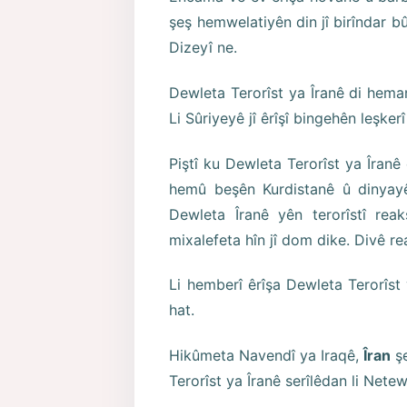
şeş hemwelatiyên din jî birîndar 
Dizeyî ne.
Dewleta Terorîst ya Îranê di hema
Li Sûriyeyê jî êrîşî bingehên leşker
Piştî ku Dewleta Terorîst ya Îranê
hemû beşên Kurdistanê û dinyayê, 
Dewleta Îranê yên terorîstî re
mixalefeta hîn jî dom dike. Divê 
Li hemberî êrîşa Dewleta Terorîst 
hat.
Hikûmeta Navendî ya Iraqê,
Îran
şe
Terorîst ya Îranê serîlêdan li Nete