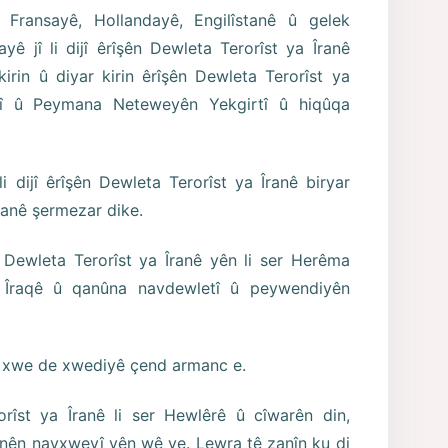
 Fransayê, Hollandayê, Engilîstanê û gelek
ê jî li dijî êrîşên Dewleta Terorîst ya Îranê
irin û diyar kirin êrîşên Dewleta Terorîst ya
eyî û Peymana Neteweyên Yekgirtî û hiqûqa
 dijî êrîşên Dewleta Terorîst ya Îranê biryar
Îranê şermezar dike.
 Dewleta Terorîst ya Îranê yên li ser Herêma
ya Îraqê û qanûna navdewletî û peywendiyên
ên xwe de xwediyê çend armanc e.
rîst ya Îranê li ser Hewlêrê û cîwarên din,
bûnên navxweyî yên wê ye. Lewra tê zanîn ku di