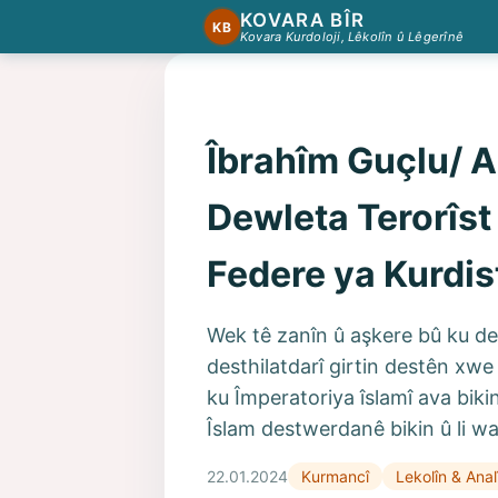
KOVARA BÎR
KB
Kovara Kurdoloji, Lêkolîn û Lêgerînê
Îbrahîm Guçlu/ 
Dewleta Terorîst 
Federe ya Kurdi
Wek tê zanîn û aşkere bû ku de
desthilatdarî girtin destên xwe
ku Împeratoriya îslamî ava biki
Îslam destwerdanê bikin û li wa
22.01.2024
Kurmancî
Lekolîn & Anal