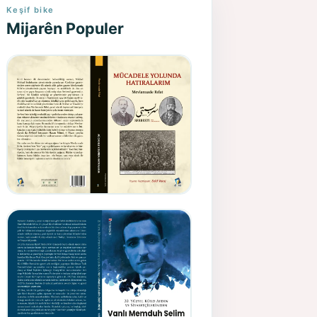
Keşif bike
Mijarên Populer
Gazeteci, Yazar, Hukukçu ve
Siyasetçi Kimliğiyle
Mevlanzade Rıfat - Seîd
Veroj