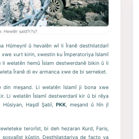
: Hewlêr sald?r?s?
 Hûmeynî û hevalên wî li Îranê desthilatdarî
 xwe xurt kirin, xwestin ku Împeratoriya îslamî
u li welatên hemû Îslam destwerdanê bikin û li
wleta Îranê di ev armanca xwe de bi serneket.
ke din meşand. Li welatên îslamî ji bona xwe
r. Li welatên Îslamî destwerdanî kir û bi rêya
, Hûsiyan, Haşdî Şabî,
PKK
, meşand û hîn jî
ewleteke terorîst, bi deh hezaran Kurd, Faris,
û sosyalîst kûştin. Desthilatdariya de facto ya