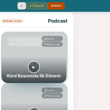
↩︎
Têkevê
MENU
Ara
Podcast
Guhdar bike
İçerik
Osmanlı dönemi Kürd
gazete ve dergileri
Belav bike
▶︎
Kürd Basınında İlk Dönem
İçerik
Belav bike