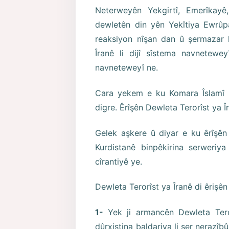
Neterweyên Yekgirtî, Emerîkayê,
dewletên din yên Yekîtiya Ewrûpay
reaksiyon nîşan dan û şermazar k
Îranê li dijî sîstema navnetew
navneteweyî ne.
Cara yekem e ku Komara Îslamî li
digre. Êrîşên Dewleta Terorîst ya 
Gelek aşkere û diyar e ku êrîşên
Kurdistanê binpêkirina serweri
cîrantiyê ye.
Dewleta Terorîst ya Îranê di êriş
1-
Yek ji armancên Dewleta Tero
dûrxistina baldariya li ser nerazî