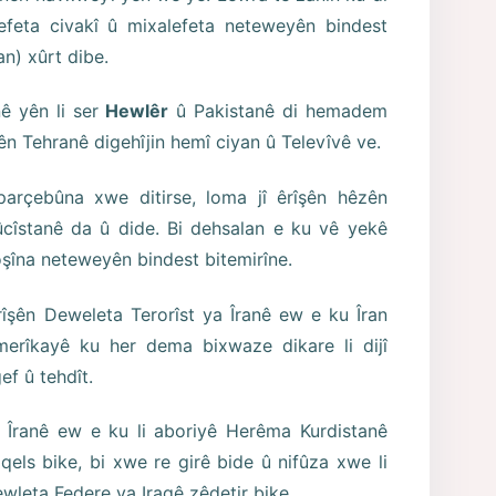
lefeta civakî û mixalefeta neteweyên bindest
an) xûrt dibe.
nê yên li ser
Hewlêr
û Pakistanê di hemadem
eyên Tehranê digehîjin hemî ciyan û Televîvê ve.
 parçebûna xwe ditirse, loma jî êrîşên hêzên
ûcîstanê da û dide. Bi dehsalan e ku vê yekê
oşîna neteweyên bindest bitemirîne.
îşên Deweleta Terorîst ya Îranê ew e ku Îran
rîkayê ku her dema bixwaze dikare li dijî
f û tehdît.
 Îranê ew e ku li aboriyê Herêma Kurdistanê
 qels bike, bi xwe re girê bide û nifûza xwe li
wleta Federe ya Iraqê zêdetir bike.