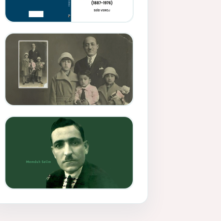
Memduh Selîmê Wanî (1887-
1876)
Mihemed Mîhrî Hîlav ji
afirênerên rewşenbîriya
nûjen e
Memduh Selim ve Xoybûn
(Hoybun)’un Kuruluş