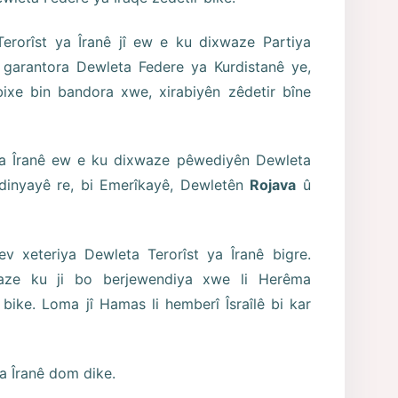
Terorîst ya Îranê jî ew e ku dixwaze Partiya
garantora Dewleta Federe ya Kurdistanê ye,
ixe bin bandora xwe, xirabiyên zêdetir bîne
ya Îranê ew e ku dixwaze pêwediyên Dewleta
 dinyayê re, bi Emerîkayê, Dewletên
Rojava
û
 xeteriya Dewleta Terorîst ya Îranê bigre.
waze ku ji bo berjewendiya xwe li Herêma
bike. Loma jî Hamas li hemberî Îsraîlê bi kar
ya Îranê dom dike.