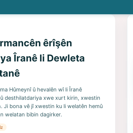
Armancên êrîşên
ya Îranê li Dewleta
stanê
ma Hûmeynî û hevalên wî li Îranê
 û desthilatdariya xwe xurt kirin, xwestin
n. Ji bona vê jî xwestin ku li welatên hemû
n welatan bibin dagirker.
îz