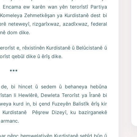
r. Encama ew karên wan yên terorîstî Partiya
 Komeleya Zehmetkêşan ya Kurdistanê dest bi
erê neteweyî, rizgarîxwaz, azadîxwaz, federal
anê dom dike.
erorîst e, rêxistinên Kurdistanê û Belûcistanê û
rîst qebûl dike û êrîş dike.
***
 de, bi hincet û sedem û behaneya hebûna
îstan li Hewlêrê, Dewleta Terorîst ya Îranê bi
eya kurd in, bi çend Fuzeyên Balistîk êrîş kir
 Kurdistanê Pêşrew Dizeyî, ku bazirganekê
 armanc.
ar pênc hemwelatiyên Kurdistanê şehîd bûn û