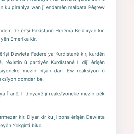
bûn ku piraniya wan jî endamên malbata Pêşrew
ndem de êrîşî Pakîstanê Herêma Belûciyan kir.
î yên Emerîka kir.
 êrîşî Dewleta Federe ya Kurdistanê kir, kurdên
rêxistin û partiyên Kurdistanê li dijî êrîşên
aksiyoneke mezin nîşan dan. Ew reaksîyon û
reaksîyon domdar be.
ya Îranê, li dinyayê jî reaksîyoneke mezin pêk
rmezar kir. Diyar kir ku ji bona êrîşên Dewleta
weyên Yekgirtî bike.