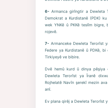
6-
Armanca girîngtir a Dewleta 
Demokrat a Kurdistanê (PDK) ku 
wek YNKê û PKKê teslîm bigre, b
rojevê.
7-
Armanceke Dewleta Terorîst 
Federe ya Kurdistanê û PDKê, bi
Tirkiyeyê ve bibire.
Dvê hemû kurd û dinya pêşiya ev
Dewleta Terorîst ya Îranê dix
Rojhelatê Navîn şerekî mezin ava 
anî.
Ev plana qirêj a Dewleta Terorîst 