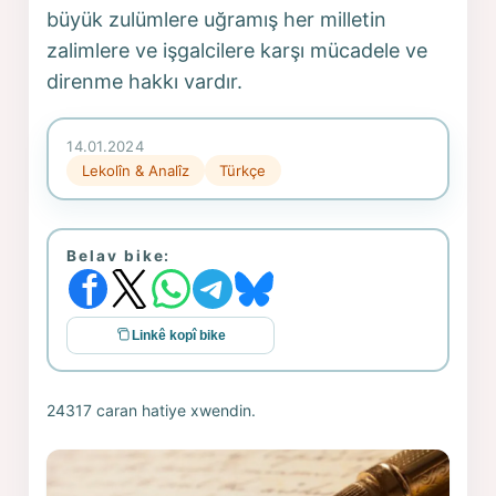
büyük zulümlere uğramış her milletin
zalimlere ve işgalcilere karşı mücadele ve
direnme hakkı vardır.
14.01.2024
Lekolîn & Analîz
Türkçe
Belav bike:
Linkê kopî bike
24317 caran hatiye xwendin.