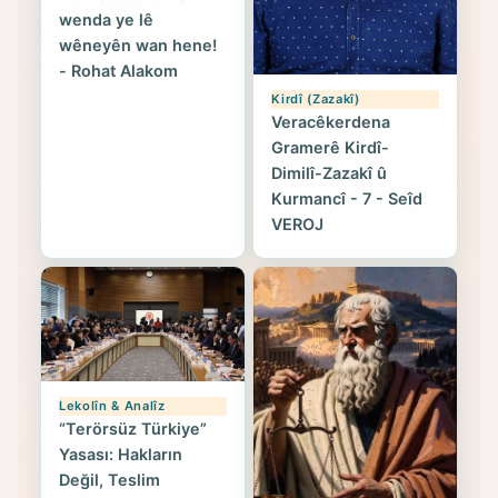
wenda ye lê
wêneyên wan hene!
- Rohat Alakom
Kirdî (Zazakî)
Veracêkerdena
Gramerê Kirdî-
Dimilî-Zazakî û
Kurmancî - 7 - Seîd
VEROJ
Lekolîn & Analîz
“Terörsüz Türkiye”
Yasası: Hakların
Değil, Teslim