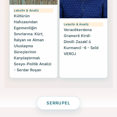
Lekolîn & Analîz
Kültürün
Hafızasından
Lekolîn & Analîz
Egemenliğin
Veracêkerdena
Sınırlarına: Kürt,
Gramerê Kirdî-
İtalyan ve Alman
Dimilî-Zazakî û
Uluslaşma
Kurmancî -6 - Seîd
Süreçlerinin
VEROJ
Karşılaştırmalı
Sosyo-Politik Analizi
- Serdar Roşan
SERRUPEL