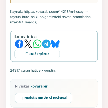
Kaynak:
https://kovarabir.com/14218/m-huseyin-
taysun-kurd-halki-bolgemizdeki-savas-ortamindan-
uzak-tutulmalidir/
Belav bike:
Linkê kopî bike
24317 caran hatiye xwendin.
Nivîskar:
kovarabir
Nivîsên din ên vî nivîskarî