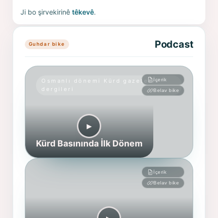
Ji bo şirvekirinê
têkevê
.
Podcast
Guhdar bike
İçerik
Osmanlı dönemi Kürd gazete ve
dergileri
Belav bike
▶︎
Kürd Basınında İlk Dönem
İçerik
Belav bike