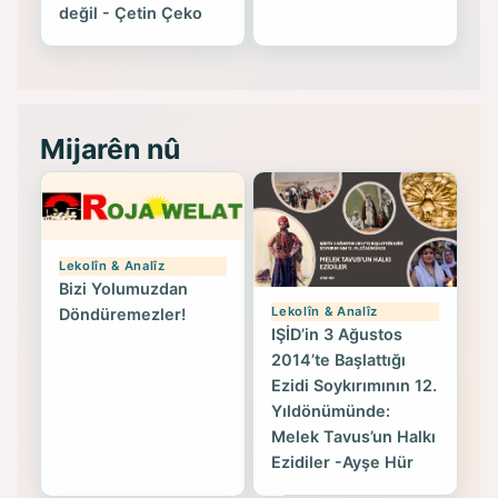
değil - Çetin Çeko
Mijarên nû
Lekolîn & Analîz
Bizi Yolumuzdan
Lekolîn & Analîz
Döndüremezler!
IŞİD’in 3 Ağustos
2014’te Başlattığı
Ezidi Soykırımının 12.
Yıldönümünde:
Melek Tavus’un Halkı
Ezidiler -Ayşe Hür