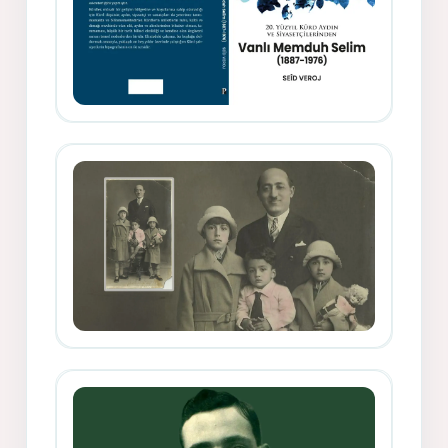
Memduh Selîmê Wanî (1887-1876)
Mihemed Mîhrî Hîlav ji afirênerên
rewşenbîriya nûjen e