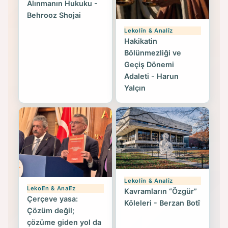
Alınmanın Hukuku -
Behrooz Shojai
Lekolîn & Analîz
Hakikatin
Bölünmezliği ve
Geçiş Dönemi
Adaleti - Harun
Yalçın
Lekolîn & Analîz
Lekolîn & Analîz
Kavramların “Özgür”
Çerçeve yasa:
Köleleri - Berzan Botî
Çözüm değil;
çözüme giden yol da