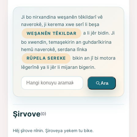
Ji bo nirxandina weşanên têkildarî vê
naverokê, ji kerema xwe serî li beşa
a li jêr bidin. Ji
WEŞANÊN TÊKILDAR
bo xwendin, temaşekirin an guhdarîkirina
hemû naverokê, serdana lînka
bikin an jî bi motora
RÛPELA SEREKE
lêgerînê ya li jêr li mijaran bigerin.
Arama yapın
Ara
Şirvove
(0)
Hêj şîrove nînin. Şiroveya yekem tu bike.