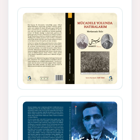
Gazeteci, Yazar, Hukukçu ve
Siyasetçi Kimliğiyle Mevlanzade
Rıfat - Seîd Veroj