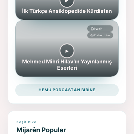
▶︎
İlk Türkçe Ansiklopedide Kürdistan
İçerik
Belav bike
▶︎
Mehmed Mihri Hilav’ın Yayınlanmış
Eserleri
HEMÛ PODCASTAN BIBÎNE
Keşif bike
Mijarên Populer