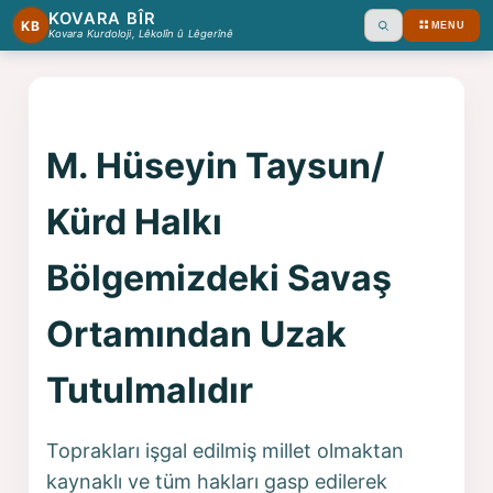
KOVARA BÎR
KB
MENU
Ara
Kovara Kurdoloji, Lêkolîn û Lêgerînê
M. Hüseyin Taysun/
Kürd Halkı
Bölgemizdeki Savaş
Ortamından Uzak
Tutulmalıdır
Toprakları işgal edilmiş millet olmaktan
kaynaklı ve tüm hakları gasp edilerek