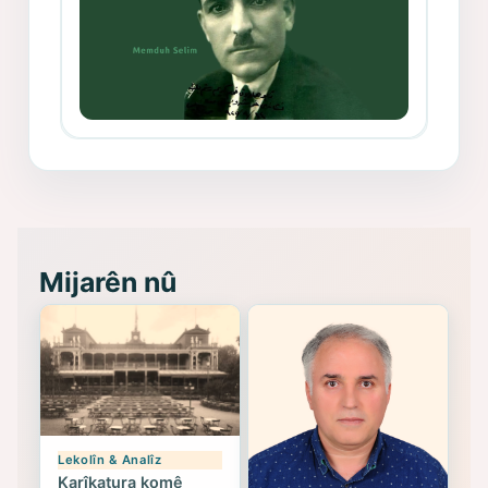
Memduh Selim ve Xoybûn
(Hoybun)’un Kuruluş Çalışmaları- 8
- Seîd Veroj
Mijarên nû
Lekolîn & Analîz
Karîkatura komê