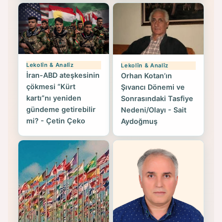
Lekolîn & Analîz
Lekolîn & Analîz
İran-ABD ateşkesinin
Orhan Kotan’ın
çökmesi “Kürt
Şıvancı Dönemi ve
kartı”nı yeniden
Sonrasındaki Tasfiye
gündeme getirebilir
Nedeni/Olayı - Sait
mi? - Çetin Çeko
Aydoğmuş