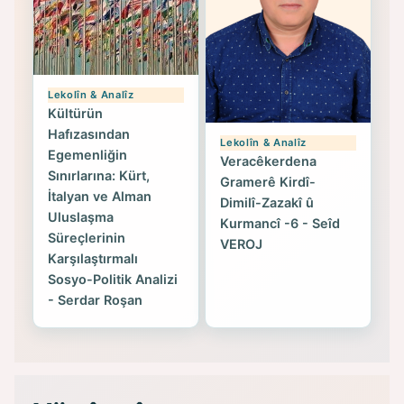
Lekolîn & Analîz
Kültürün
Hafızasından
Lekolîn & Analîz
Egemenliğin
Veracêkerdena
Sınırlarına: Kürt,
Gramerê Kirdî-
İtalyan ve Alman
Dimilî-Zazakî û
Uluslaşma
Kurmancî -6 - Seîd
Süreçlerinin
VEROJ
Karşılaştırmalı
Sosyo-Politik Analizi
- Serdar Roşan