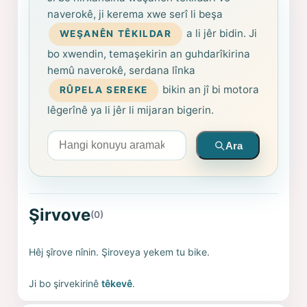
naverokê, ji kerema xwe serî li beşa
a li jêr bidin. Ji
WEŞANÊN TÊKILDAR
bo xwendin, temaşekirin an guhdarîkirina
hemû naverokê, serdana lînka
bikin an jî bi motora
RÛPELA SEREKE
lêgerînê ya li jêr li mijaran bigerin.
Arama yapın
Ara
Şirvove
(0)
Hêj şîrove nînin. Şiroveya yekem tu bike.
Ji bo şirvekirinê
têkevê
.