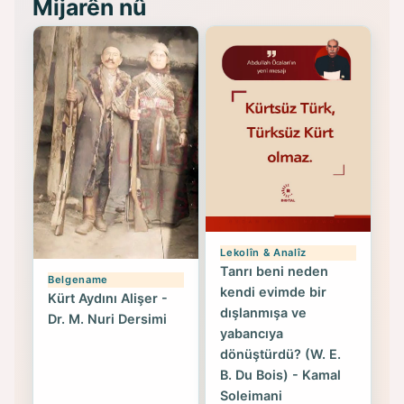
Mijarên nû
Lekolîn & Analîz
Tanrı beni neden
Belgename
kendi evimde bir
Kürt Aydını Alişer -
dışlanmışa ve
Dr. M. Nuri Dersimi
yabancıya
dönüştürdü? (W. E.
B. Du Bois) - Kamal
Soleimani