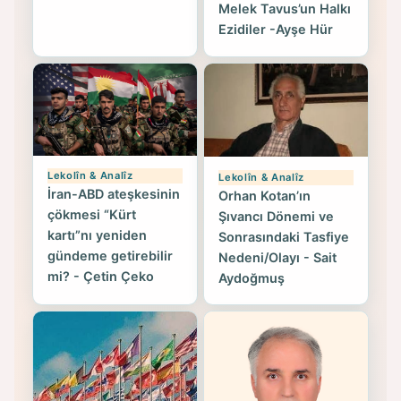
Melek Tavus’un Halkı
Ezidiler -Ayşe Hür
Lekolîn & Analîz
Lekolîn & Analîz
İran-ABD ateşkesinin
Orhan Kotan’ın
çökmesi “Kürt
Şıvancı Dönemi ve
kartı”nı yeniden
Sonrasındaki Tasfiye
gündeme getirebilir
Nedeni/Olayı - Sait
mi? - Çetin Çeko
Aydoğmuş