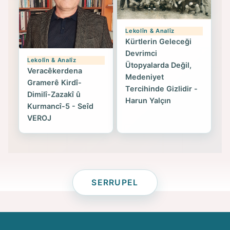
Lekolîn & Analîz
Kürtlerin Geleceği
Devrimci
Lekolîn & Analîz
Ütopyalarda Değil,
Veracêkerdena
Medeniyet
Gramerê Kirdî-
Tercihinde Gizlidir -
Dimilî-Zazakî û
Harun Yalçın
Kurmancî-5 - Seîd
VEROJ
SERRUPEL