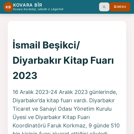
KOVARA BÎR
KB
MENU
Ara
Kovara Kurdoloji, Lêkolîn û Lêgerînê
İsmail Beşikci/
Diyarbakır Kitap Fuarı
2023
16 Aralık 2023-24 Aralık 2023 günlerinde,
Diyarbakır’da kitap fuarı vardı. Diyarbakır
Ticaret ve Sanayi Odası Yönetim Kurulu
Üyesi ve Diyarbakır Kitap Fuarı
Koordinatörü Faruk Korkmaz, 9 günde 510
bin kişinin fuarı ziyaret ettiğini söyledi.