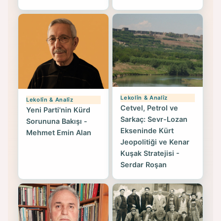
Lekolîn & Analîz
Lekolîn & Analîz
Cetvel, Petrol ve
Yeni Parti'nin Kürd
Sarkaç: Sevr-Lozan
Sorununa Bakışı -
Ekseninde Kürt
Mehmet Emin Alan
Jeopolitiği ve Kenar
Kuşak Stratejisi -
Serdar Roşan