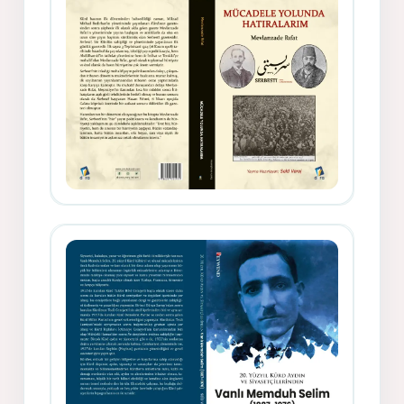
Gazeteci, Yazar, Hukukçu ve
Siyasetçi Kimliğiyle Mevlanzade
Rıfat - Seîd Veroj