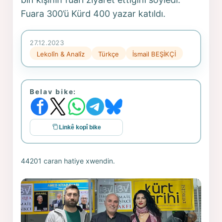
Fuara 300’ü Kürd 400 yazar katıldı.
27.12.2023
Lekolîn & Analîz
Türkçe
İsmail BEŞİKÇİ
Belav bike:
Linkê kopî bike
44201 caran hatiye xwendin.