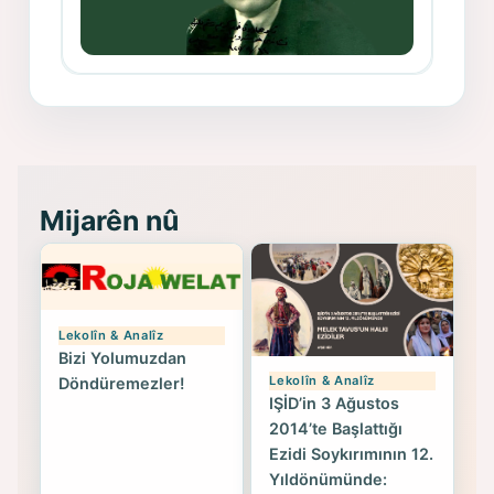
Memduh Selim ve Xoybûn
(Hoybun)’un Kuruluş Çalışmaları- 8
- Seîd Veroj
Mijarên nû
Lekolîn & Analîz
Bizi Yolumuzdan
Lekolîn & Analîz
Döndüremezler!
IŞİD’in 3 Ağustos
2014’te Başlattığı
Ezidi Soykırımının 12.
Yıldönümünde: