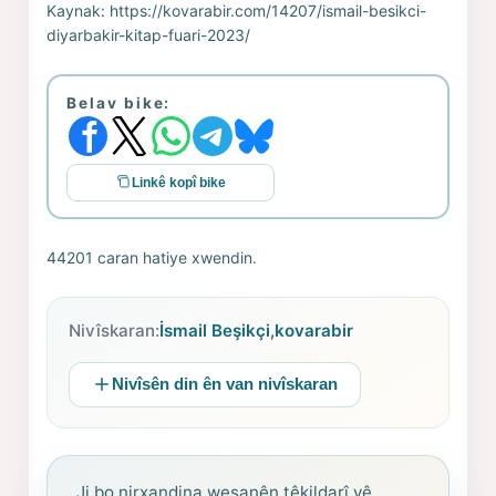
Kaynak:
https://kovarabir.com/14207/ismail-besikci-
diyarbakir-kitap-fuari-2023/
Belav bike:
Linkê kopî bike
44201 caran hatiye xwendin.
Nivîskaran:
İsmail Beşikçi
,
kovarabir
Nivîsên din ên van nivîskaran
Ji bo nirxandina weşanên têkildarî vê