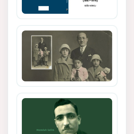
Memduh Selîmê Wanî (1887-1876)
Mihemed Mîhrî Hîlav ji afirênerên
rewşenbîriya nûjen e