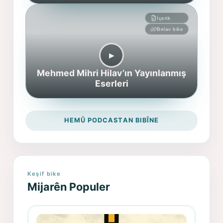
İçerik
Belav bike
▶︎
Mehmed Mihri Hilav’ın Yayınlanmış
Eserleri
HEMÛ PODCASTAN BIBÎNE
Keşif bike
Mijarên Populer