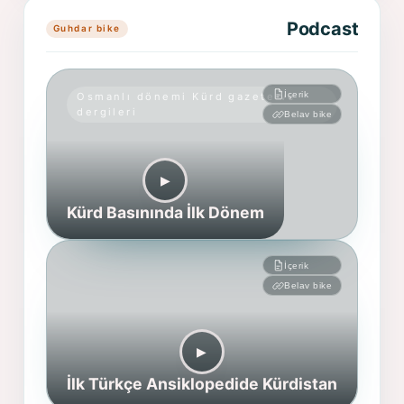
Podcast
Guhdar bike
İçerik
Osmanlı dönemi Kürd gazete ve
dergileri
Belav bike
▶︎
Kürd Basınında İlk Dönem
İçerik
Belav bike
▶︎
İlk Türkçe Ansiklopedide Kürdistan