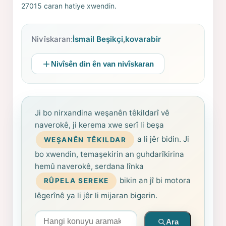
27015 caran hatiye xwendin.
Nivîskaran:
İsmail Beşikçi
,
kovarabir
Nivîsên din ên van nivîskaran
Ji bo nirxandina weşanên têkildarî vê
naverokê, ji kerema xwe serî li beşa
a li jêr bidin. Ji
WEŞANÊN TÊKILDAR
bo xwendin, temaşekirin an guhdarîkirina
hemû naverokê, serdana lînka
bikin an jî bi motora
RÛPELA SEREKE
lêgerînê ya li jêr li mijaran bigerin.
Arama yapın
Ara