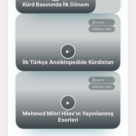
Kürd Basınında İlk Dönem
İçerik
Belav bike
▶︎
İlk Türkçe Ansiklopedide Kürdistan
İçerik
Belav bike
▶︎
Mehmed Mihri Hilav’ın Yayınlanmış
Eserleri