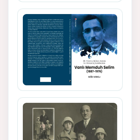
Gazeteci, Yazar, Hukukçu ve
Siyasetçi Kimliğiyle Mevlanzade
Rıfat - Seîd Veroj
Memduh Selîmê Wanî (1887-1876)