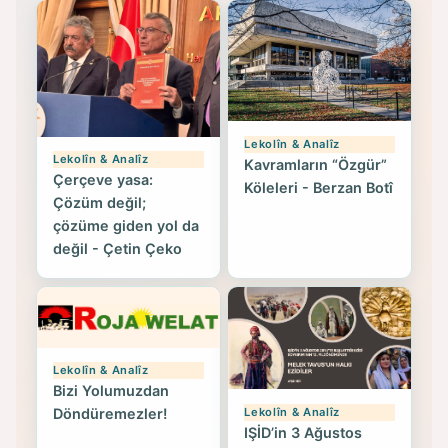
Lekolîn & Analîz
Lekolîn & Analîz
Kavramların “Özgür”
Çerçeve yasa:
Köleleri - Berzan Botî
Çözüm değil;
çözüme giden yol da
değil - Çetin Çeko
Lekolîn & Analîz
Bizi Yolumuzdan
Lekolîn & Analîz
Döndüremezler!
IŞİD’in 3 Ağustos