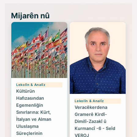
Mijarên nû
Lekolîn & Analîz
Kültürün
Hafızasından
Lekolîn & Analîz
Egemenliğin
Veracêkerdena
Sınırlarına: Kürt,
Gramerê Kirdî-
İtalyan ve Alman
Dimilî-Zazakî û
Uluslaşma
Kurmancî -6 - Seîd
Süreçlerinin
VEROJ