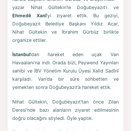
yazar Nihat Gültekin’le Doğubeyazıt’ı ve
Ehmedê Xanî
’yi ziyaret ettik. Bu geziyi,
Doğubeyazıt Belediye Başkanı Yıldız Acar,
Nihat Gültekin ve İbrahim Gürbüz birlikte
organize ettiler.
İstanbul
’dan hareket eden uçak Van
Havaalanı’na indi. Orada bizi, Peywend Yayınları
sahibi ve İBV Yönetim Kurulu Üyesi Xalid Sadînî
karşıladı. Van’da bir süre sohbetten ve
yemekten sonra Doğubeyazıt’a hareket ettik.
Nihat Gültekin, Doğubeyazıt’tan önce Zilan
Deresi’nde bazı alanların ziyaret edilmesinin
doğru olacağını söyledi. Öyle yaptık.