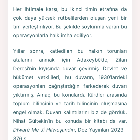
Her ihtimale karşı, bu ikinci timin etrafına da
çok daya yüksek rütbelilerden oluşan yeni bir
tim yerleştiriliyor. Bu şekilde soykırıma varan bu
operasyonlarla halk imha ediliyor.
Yıllar sonra, katledilen bu halkın torunları
atalarını anmak için Adaxeybê’de, Zilan
Deresi’nin kıyısında duvar çevirmiş. Devlet ve
hükümet yetkilileri, bu duvarın, 1930’lardeki
operasyonları çağrıştırdığını farkederek duvarı
yıktırmış. Amaç, bu konularda Kürdler arasında
toplum bilincinin ve tarih bilincinin oluşmasına
engel olmak. Duvarı kalıntılarını biz de gördük.
Nihat Gültekin’in bu konuda bir kitabı da var.
Dîwarê Me Jî Hilweşandın
, Doz Yayınları 2023
376 s.