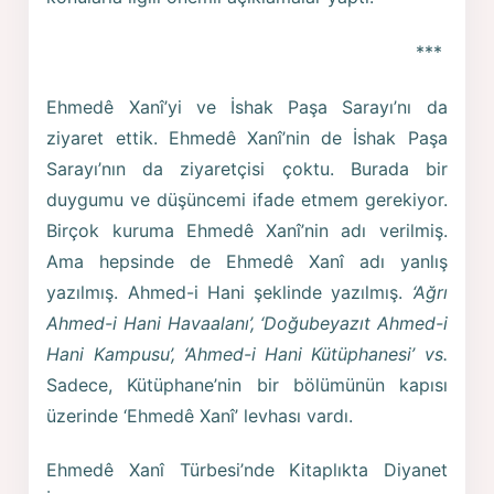
***
Ehmedê Xanî’yi ve İshak Paşa Sarayı’nı da
ziyaret ettik. Ehmedê Xanî’nin de İshak Paşa
Sarayı’nın da ziyaretçisi çoktu. Burada bir
duygumu ve düşüncemi ifade etmem gerekiyor.
Birçok kuruma Ehmedê Xanî’nin adı verilmiş.
Ama hepsinde de Ehmedê Xanî adı yanlış
yazılmış. Ahmed-i Hani şeklinde yazılmış.
‘Ağrı
Ahmed-i Hani Havaalanı’, ‘Doğubeyazıt Ahmed-i
Hani Kampusu’, ‘Ahmed-i Hani Kütüphanesi’ vs.
Sadece, Kütüphane’nin bir bölümünün kapısı
üzerinde ‘Ehmedê Xanî’ levhası vardı.
Ehmedê Xanî Türbesi’nde Kitaplıkta Diyanet