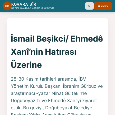
KOVARA BÎR
KB
MENU
Ara
Kovara Kurdoloji, Lêkolîn û Lêgerînê
İsmail Beşikci/ Ehmedê
Xanî’nin Hatırası
Üzerine
28-30 Kasım tarihleri arasında, İBV
Yönetim Kurulu Başkanı İbrahim Gürbüz ve
araştırmacı -yazar Nihat Gültekin’le
Doğubeyazıt’ı ve Ehmedê Xanî’yi ziyaret
ettik. Bu geziyi, Doğubeyazıt Belediye
Başkanı Yıldız Acar, Nihat Gültekin ve