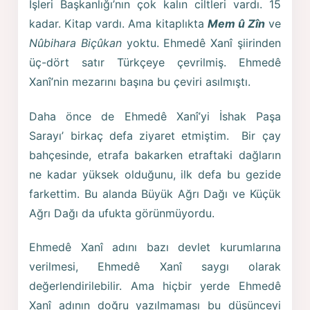
İşleri Başkanlığı’nın çok kalın ciltleri vardı. 15
kadar. Kitap vardı. Ama kitaplıkta
Mem û Zîn
ve
Nûbihara Biçûkan
yoktu. Ehmedê Xanî şiirinden
üç-dört satır Türkçeye çevrilmiş. Ehmedê
Xanî’nin mezarını başına bu çeviri asılmıştı.
Daha önce de Ehmedê Xanî’yi İshak Paşa
Sarayı’ birkaç defa ziyaret etmiştim. Bir çay
bahçesinde, etrafa bakarken etraftaki dağların
ne kadar yüksek olduğunu, ilk defa bu gezide
farkettim. Bu alanda Büyük Ağrı Dağı ve Küçük
Ağrı Dağı da ufukta görünmüyordu.
Ehmedê Xanî adını bazı devlet kurumlarına
verilmesi, Ehmedê Xanî saygı olarak
değerlendirilebilir. Ama hiçbir yerde Ehmedê
Xanî adının doğru yazılmaması bu düşünceyi