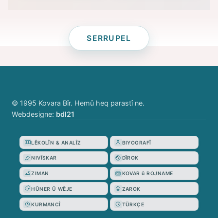
SERRUPEL
© 1995 Kovara Bîr. Hemû heq parastî ne.
Webdesigne:
bdl21
LÊKOLÎN & ANALÎZ
BIYOGRAFÎ
NIVÎSKAR
DÎROK
ZIMAN
KOVAR û ROJNAME
HÛNER Û WÊJE
ZAROK
KURMANCÎ
TÜRKÇE