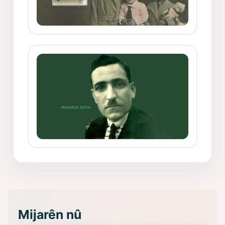
Mihemed Mîhrî Hîlav ji afirênerên
rewşenbîriya nûjen e
Memduh Selim ve Xoybûn
(Hoybun)’un Kuruluş Çalışmaları- 8
- Seîd Veroj
Mijarên nû