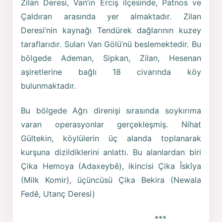
Zilan Deresi, Van’ın Erciş ilçesinde, Patnos ve
Çaldıran arasında yer almaktadır. Zilan
Deresi’nin kaynağı Tendürek dağlarının kuzey
taraflarıdır. Suları Van Gölü’nü beslemektedir. Bu
bölgede Ademan, Sipkan, Zilan, Hesenan
aşiretlerine bağlı 18 civarında köy
bulunmaktadır.
Bu bölgede Ağrı direnişi sırasında soykırıma
varan operasyonlar gerçekleşmiş. Nihat
Gültekin, köylülerin üç alanda toplanarak
kurşuna dizildiklerini anlattı. Bu alanlardan biri
Çika Hemoya (Adaxeybê), ikincisi Çika Îskîya
(Milk Komir), üçüncüsü Çika Bekira (Newala
Fedê, Utanç Deresi)
***