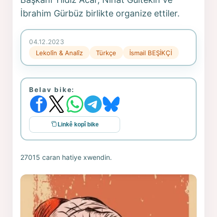
İbrahim Gürbüz birlikte organize ettiler.
04.12.2023
Lekolîn & Analîz
Türkçe
İsmail BEŞİKÇİ
Belav bike:
Linkê kopî bike
27015 caran hatiye xwendin.