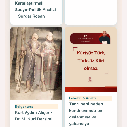
Karşılaştırmalı
Sosyo-Politik Analizi
- Serdar Roşan
Lekolîn & Analîz
Tanrı beni neden
Belgename
kendi evimde bir
Kürt Aydını Alişer -
dışlanmışa ve
Dr. M. Nuri Dersimi
yabancıya