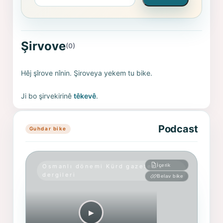
Şirvove
(0)
Hêj şîrove nînin. Şiroveya yekem tu bike.
Ji bo şirvekirinê
têkevê
.
Podcast
Guhdar bike
İçerik
Osmanlı dönemi Kürd gazete ve
dergileri
Belav bike
▶︎