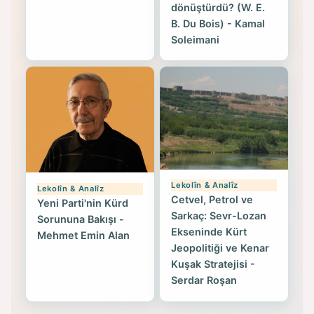
dönüştürdü? (W. E.
B. Du Bois) - Kamal
Soleimani
Lekolîn & Analîz
Lekolîn & Analîz
Cetvel, Petrol ve
Yeni Parti'nin Kürd
Sarkaç: Sevr-Lozan
Sorununa Bakışı -
Ekseninde Kürt
Mehmet Emin Alan
Jeopolitiği ve Kenar
Kuşak Stratejisi -
Serdar Roşan