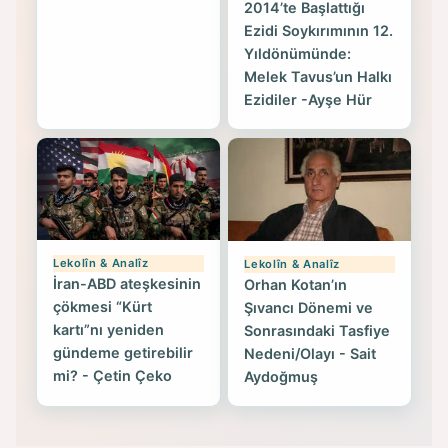
2014’te Başlattığı
Ezidi Soykırımının 12.
Yıldönümünde:
Melek Tavus’un Halkı
Ezidiler -Ayşe Hür
Lekolîn & Analîz
Lekolîn & Analîz
İran-ABD ateşkesinin
Orhan Kotan’ın
çökmesi “Kürt
Şıvancı Dönemi ve
kartı”nı yeniden
Sonrasındaki Tasfiye
gündeme getirebilir
Nedeni/Olayı - Sait
mi? - Çetin Çeko
Aydoğmuş