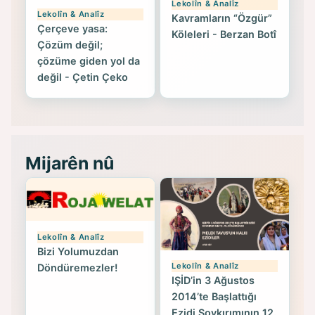
Lekolîn & Analîz
Lekolîn & Analîz
Kavramların “Özgür”
Çerçeve yasa:
Köleleri - Berzan Botî
Çözüm değil;
çözüme giden yol da
değil - Çetin Çeko
Mijarên nû
Lekolîn & Analîz
Bizi Yolumuzdan
Lekolîn & Analîz
Döndüremezler!
IŞİD’in 3 Ağustos
2014’te Başlattığı
Ezidi Soykırımının 12.