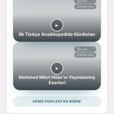
İçerik
Belav bike
▶︎
İlk Türkçe Ansiklopedide Kürdistan
İçerik
Belav bike
▶︎
Mehmed Mihri Hilav’ın Yayınlanmış
Eserleri
HEMÛ PODCASTAN BIBÎNE