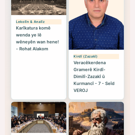
Lekolîn & Analîz
Karîkatura komê
wenda ye lê
wêneyên wan hene!
- Rohat Alakom
Kirdî (Zazakî)
Veracêkerdena
Gramerê Kirdî-
Dimilî-Zazakî û
Kurmancî - 7 - Seîd
VEROJ