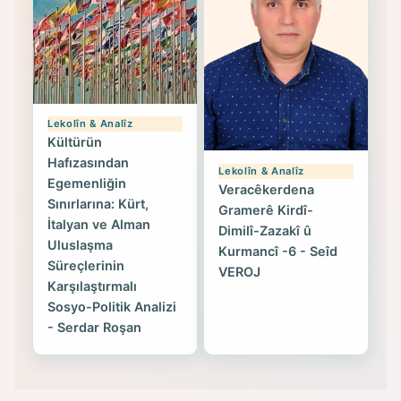
Lekolîn & Analîz
Kültürün
Hafızasından
Lekolîn & Analîz
Egemenliğin
Veracêkerdena
Sınırlarına: Kürt,
Gramerê Kirdî-
İtalyan ve Alman
Dimilî-Zazakî û
Uluslaşma
Kurmancî -6 - Seîd
Süreçlerinin
VEROJ
Karşılaştırmalı
Sosyo-Politik Analizi
- Serdar Roşan