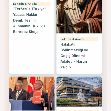
Lekolîn & Analîz
“Terörsüz Türkiye”
Yasası: Hakların
Değil, Teslim
Alınmanın Hukuku -
Behrooz Shojai
Lekolîn & Analîz
Hakikatin
Bölünmezliği ve
Geçiş Dönemi
Adaleti - Harun
Yalçın