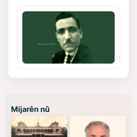
Mihemed Mîhrî Hîlav ji afirênerên
rewşenbîriya nûjen e
Memduh Selim ve Xoybûn
(Hoybun)’un Kuruluş Çalışmaları- 8
- Seîd Veroj
Mijarên nû