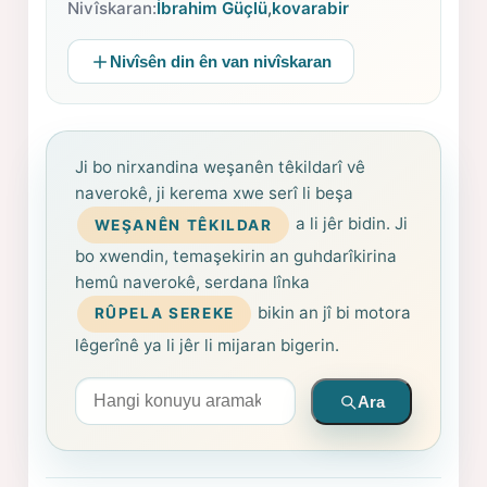
Nivîskaran:
İbrahim Güçlü
,
kovarabir
Nivîsên din ên van nivîskaran
Ji bo nirxandina weşanên têkildarî vê
naverokê, ji kerema xwe serî li beşa
a li jêr bidin. Ji
WEŞANÊN TÊKILDAR
bo xwendin, temaşekirin an guhdarîkirina
hemû naverokê, serdana lînka
bikin an jî bi motora
RÛPELA SEREKE
lêgerînê ya li jêr li mijaran bigerin.
Arama yapın
Ara