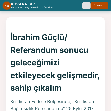
KOVARA BÎR
KB
MENU
Ara
Kovara Kurdoloji, Lêkolîn û Lêgerînê
İbrahim Güçlü/
Referandum sonucu
geleceğimizi
etkileyecek gelişmedir,
sahip çıkalım
Kürdistan Federe Bölgesinde, “Kürdistan
Bağımsızlık Referandumu” 25 Eylül 2017