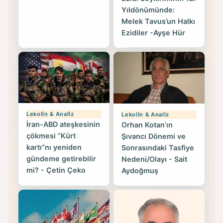
Yıldönümünde:
Melek Tavus’un Halkı
Ezidiler -Ayşe Hür
Lekolîn & Analîz
Lekolîn & Analîz
İran-ABD ateşkesinin
Orhan Kotan’ın
çökmesi “Kürt
Şıvancı Dönemi ve
kartı”nı yeniden
Sonrasındaki Tasfiye
gündeme getirebilir
Nedeni/Olayı - Sait
mi? - Çetin Çeko
Aydoğmuş