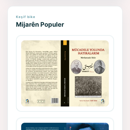
Keşif bike
Mijarên Populer
Gazeteci, Yazar, Hukukçu ve
Siyasetçi Kimliğiyle Mevlanzade
Rıfat - Seîd Veroj