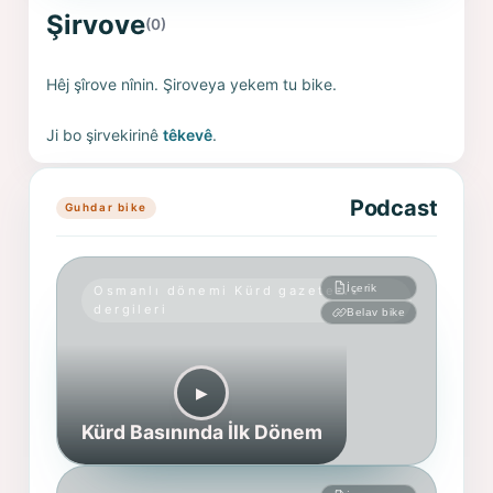
Şirvove
(0)
Hêj şîrove nînin. Şiroveya yekem tu bike.
Ji bo şirvekirinê
têkevê
.
Podcast
Guhdar bike
İçerik
Osmanlı dönemi Kürd gazete ve
dergileri
Belav bike
▶︎
Kürd Basınında İlk Dönem