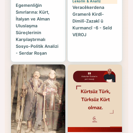
Lekolîn & Analîz
Egemenliğin
Veracêkerdena
Sınırlarına: Kürt,
Gramerê Kirdî-
İtalyan ve Alman
Dimilî-Zazakî û
Uluslaşma
Kurmancî -6 - Seîd
Süreçlerinin
VEROJ
Karşılaştırmalı
Sosyo-Politik Analizi
- Serdar Roşan