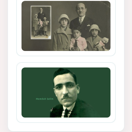
Mihemed Mîhrî Hîlav ji afirênerên
rewşenbîriya nûjen e
Memduh Selim ve Xoybûn
(Hoybun)’un Kuruluş Çalışmaları- 8