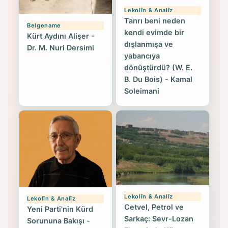
Lekolîn & Analîz
Tanrı beni neden
Belgename
kendi evimde bir
Kürt Aydını Alişer -
dışlanmışa ve
Dr. M. Nuri Dersimi
yabancıya
dönüştürdü? (W. E.
B. Du Bois) - Kamal
Soleimani
Lekolîn & Analîz
Lekolîn & Analîz
Cetvel, Petrol ve
Yeni Parti'nin Kürd
Sarkaç: Sevr-Lozan
Sorununa Bakışı -