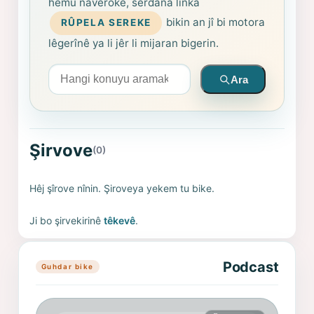
hemû naverokê, serdana lînka
bikin an jî bi motora
RÛPELA SEREKE
lêgerînê ya li jêr li mijaran bigerin.
Arama yapın
Ara
Şirvove
(0)
Hêj şîrove nînin. Şiroveya yekem tu bike.
Ji bo şirvekirinê
têkevê
.
Podcast
Guhdar bike