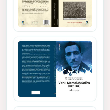
Gazeteci, Yazar, Hukukçu ve
Siyasetçi Kimliğiyle Mevlanzade
Rıfat - Seîd Veroj
Memduh Selîmê Wanî (1887-1876)