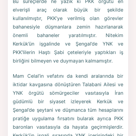
Bu süreçlerde ne yazık ki PKK örgütü en
elverişli araç olarak büyük bir şekilde
kullanılmıştır, PKK’ye verilmiş olan görevler
bahanesiyle düşmanlara zemin hazırlanarak
önemli bahaneler yaratılmıştır. Nitekim
Kerkük’ün işgalinde ve Şengal’de YNK ve
PKK’lilerin Haştı Şabi çeteleriyle yaptıkları iş
birliğini bilmeyen ve duymayan kalmamıştır.
Mam Celal’in vefatını da kendi aralarında bir
iktidar kavgasına dönüştüren Talabani Ailesi ve
YNK örgütü sömürgeciler vasıtasıyla İran
güdümlü bir siyaset izleyerek Kerkük ve
Şengal’de şeytani ve düşmanca tüm hesaplarını
pratiğe uygulama fırsatını bularak ayrıca PKK
baronları vasıtasıyla da hayata geçirmişlerdir.
Kerkük’ün işgali sırasında YNK içerisindeki bir