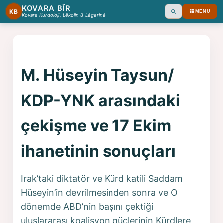
KOVARA BÎR
KB
MENU
Ara
Kovara Kurdoloji, Lêkolîn û Lêgerînê
M. Hüseyin Taysun/
KDP-YNK arasındaki
çekişme ve 17 Ekim
ihanetinin sonuçları
Irak’taki diktatör ve Kürd katili Saddam
Hüseyin’in devrilmesinden sonra ve O
dönemde ABD’nin başını çektiği
uluslararası koalisyon güçlerinin Kürdlere