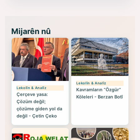
- Seîd Veroj
Mijarên nû
Lekolîn & Analîz
Lekolîn & Analîz
Kavramların “Özgür”
Çerçeve yasa:
Köleleri - Berzan Botî
Çözüm değil;
çözüme giden yol da
değil - Çetin Çeko