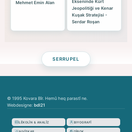
Ekseninde Kürt
Mehmet Emin Alan
Jeopolitiği ve Kenar
Kuşak Stratejisi -
Serdar Roşan
SERRUPEL
© 1995 Kovara Bîr. Hemû heq parastî ne.
Webdesigne:
bdl21
LÊKOLÎN & ANALÎZ
BIYOGRAFÎ
NIVÎSKAR
DÎROK