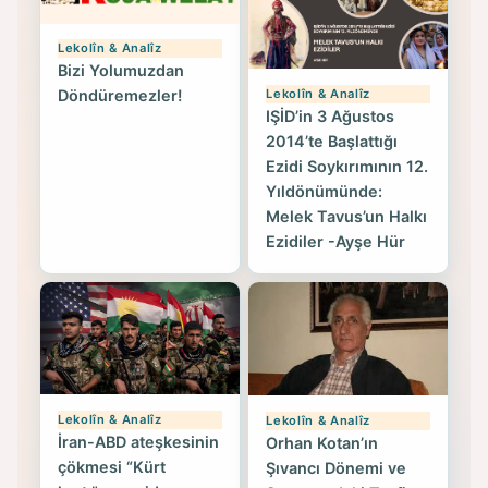
Lekolîn & Analîz
Bizi Yolumuzdan
Lekolîn & Analîz
Döndüremezler!
IŞİD’in 3 Ağustos
2014’te Başlattığı
Ezidi Soykırımının 12.
Yıldönümünde:
Melek Tavus’un Halkı
Ezidiler -Ayşe Hür
Lekolîn & Analîz
Lekolîn & Analîz
İran-ABD ateşkesinin
Orhan Kotan’ın
çökmesi “Kürt
Şıvancı Dönemi ve