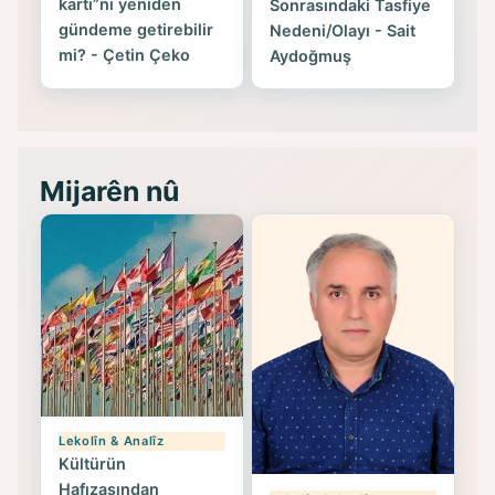
kartı”nı yeniden
Sonrasındaki Tasfiye
gündeme getirebilir
Nedeni/Olayı - Sait
mi? - Çetin Çeko
Aydoğmuş
Mijarên nû
Lekolîn & Analîz
Kültürün
Hafızasından