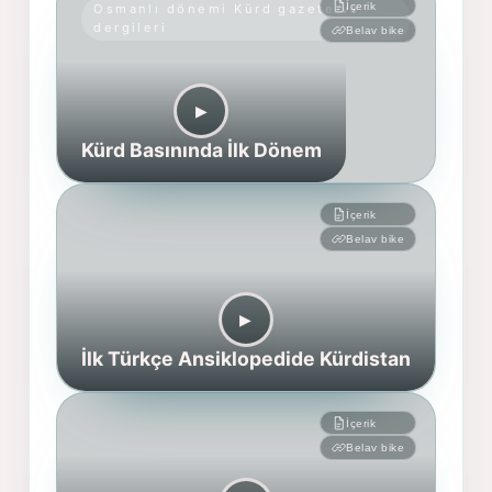
İçerik
Osmanlı dönemi Kürd gazete ve
dergileri
Belav bike
▶︎
Kürd Basınında İlk Dönem
İçerik
Belav bike
▶︎
İlk Türkçe Ansiklopedide Kürdistan
İçerik
Belav bike