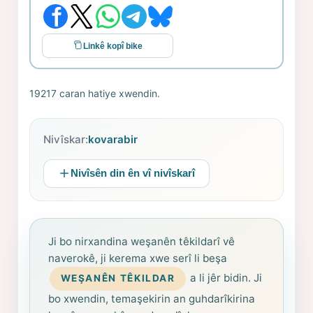
Linkê kopî bike
19217 caran hatiye xwendin.
Nivîskar:
kovarabir
Nivîsên din ên vî nivîskarî
Ji bo nirxandina weşanên têkildarî vê
naverokê, ji kerema xwe serî li beşa
a li jêr bidin. Ji
WEŞANÊN TÊKILDAR
bo xwendin, temaşekirin an guhdarîkirina