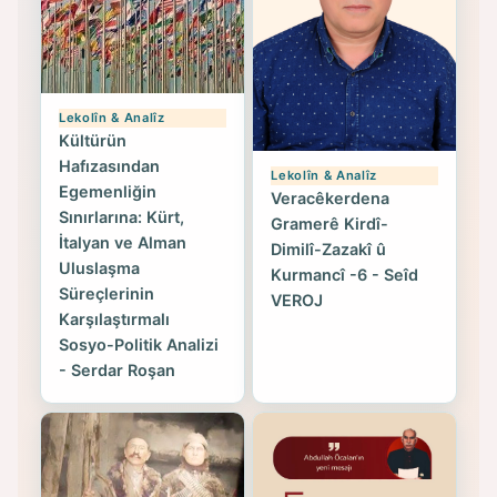
Lekolîn & Analîz
Kültürün
Hafızasından
Lekolîn & Analîz
Egemenliğin
Veracêkerdena
Sınırlarına: Kürt,
Gramerê Kirdî-
İtalyan ve Alman
Dimilî-Zazakî û
Uluslaşma
Kurmancî -6 - Seîd
Süreçlerinin
VEROJ
Karşılaştırmalı
Sosyo-Politik Analizi
- Serdar Roşan