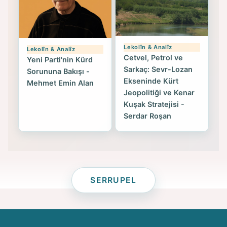
Lekolîn & Analîz
Lekolîn & Analîz
Cetvel, Petrol ve
Yeni Parti'nin Kürd
Sarkaç: Sevr-Lozan
Sorununa Bakışı -
Ekseninde Kürt
Mehmet Emin Alan
Jeopolitiği ve Kenar
Kuşak Stratejisi -
Serdar Roşan
SERRUPEL