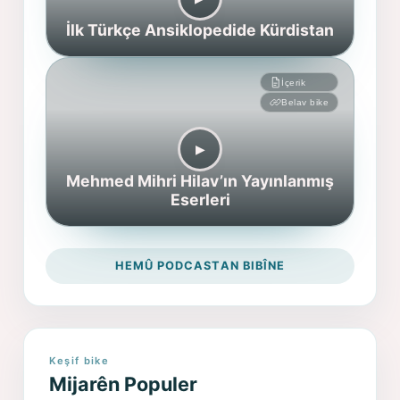
İlk Türkçe Ansiklopedide Kürdistan
İçerik
Belav bike
▶︎
Mehmed Mihri Hilav’ın Yayınlanmış
Eserleri
HEMÛ PODCASTAN BIBÎNE
Keşif bike
Mijarên Populer