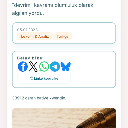
“devrim” kavramı olumluluk olarak
algılanıyordu.
05.07.2023
Lekolîn & Analîz
Türkçe
Belav bike:
Linkê kopî bike
33912 caran hatiye xwendin.