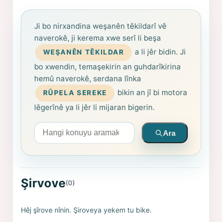
Ji bo nirxandina weşanên têkildarî vê
naverokê, ji kerema xwe serî li beşa
a li jêr bidin. Ji
WEŞANÊN TÊKILDAR
bo xwendin, temaşekirin an guhdarîkirina
hemû naverokê, serdana lînka
bikin an jî bi motora
RÛPELA SEREKE
lêgerînê ya li jêr li mijaran bigerin.
Arama yapın
Ara
Şirvove
(0)
Hêj şîrove nînin. Şiroveya yekem tu bike.