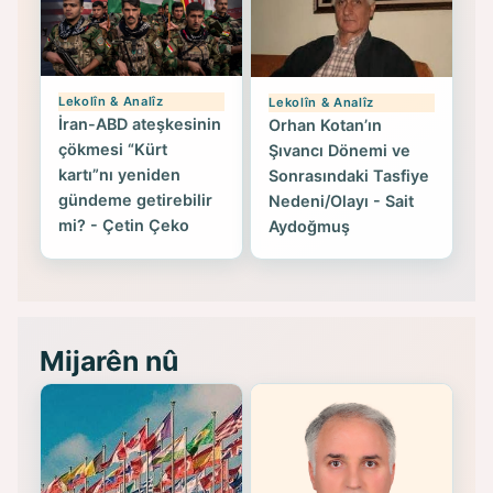
Lekolîn & Analîz
Lekolîn & Analîz
İran-ABD ateşkesinin
Orhan Kotan’ın
çökmesi “Kürt
Şıvancı Dönemi ve
kartı”nı yeniden
Sonrasındaki Tasfiye
gündeme getirebilir
Nedeni/Olayı - Sait
mi? - Çetin Çeko
Aydoğmuş
Mijarên nû