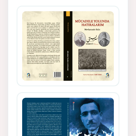
Gazeteci, Yazar, Hukukçu ve
Siyasetçi Kimliğiyle Mevlanzade
Rıfat - Seîd Veroj