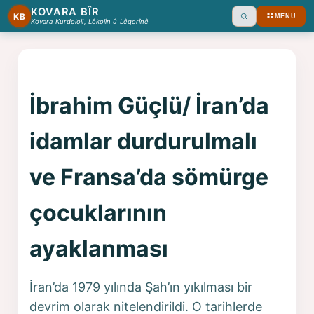
KOVARA BÎR
KB
MENU
Ara
Kovara Kurdoloji, Lêkolîn û Lêgerînê
İbrahim Güçlü/ İran’da
idamlar durdurulmalı
ve Fransa’da sömürge
çocuklarının
ayaklanması
İran’da 1979 yılında Şah’ın yıkılması bir
devrim olarak nitelendirildi. O tarihlerde