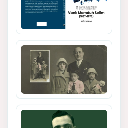
Memduh Selîmê Wanî (1887-1876)
Mihemed Mîhrî Hîlav ji afirênerên
rewşenbîriya nûjen e