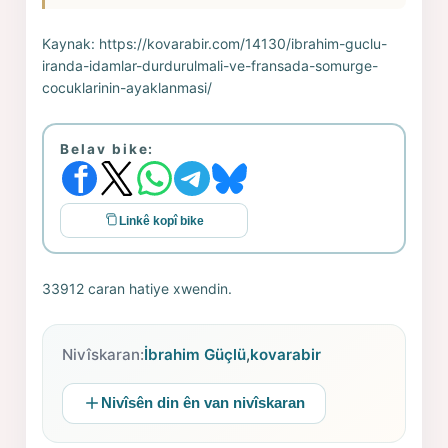
Kaynak:
https://kovarabir.com/14130/ibrahim-guclu-
iranda-idamlar-durdurulmali-ve-fransada-somurge-
cocuklarinin-ayaklanmasi/
Belav bike:
Linkê kopî bike
33912 caran hatiye xwendin.
Nivîskaran:
İbrahim Güçlü
,
kovarabir
Nivîsên din ên van nivîskaran