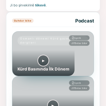
Ji bo şirvekirinê
têkevê
.
Podcast
Guhdar bike
İçerik
Osmanlı dönemi Kürd gazete ve
dergileri
Belav bike
▶︎
Kürd Basınında İlk Dönem
İçerik
Belav bike
▶︎