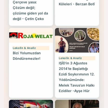
Çerçeve yasa:
Köleleri - Berzan Botî
Çözüm değil;
çözüme giden yol da
değil - Çetin Çeko
Lekolîn & Analîz
Bizi Yolumuzdan
Lekolîn & Analîz
Döndüremezler!
IŞİD’in 3 Ağustos
2014’te Başlattığı
Ezidi Soykırımının 12.
Yıldönümünde:
Melek Tavus’un Halkı
Ezidiler -Ayşe Hür