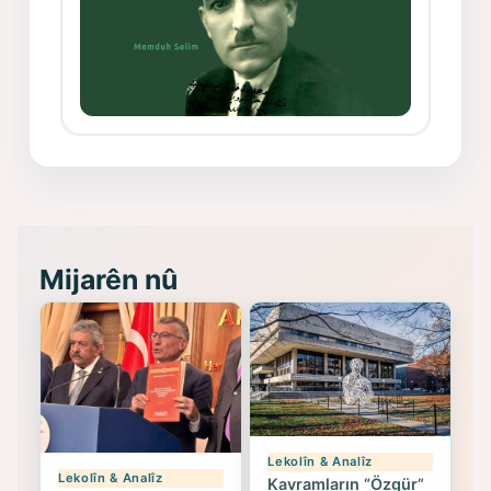
Memduh Selim ve Xoybûn
(Hoybun)’un Kuruluş Çalışmaları- 8
- Seîd Veroj
Mijarên nû
Lekolîn & Analîz
Lekolîn & Analîz
Kavramların “Özgür”