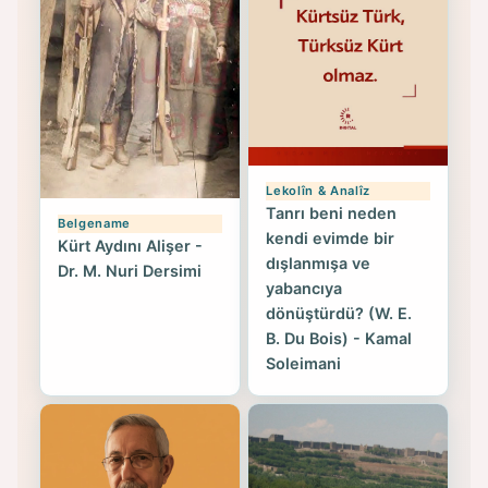
Lekolîn & Analîz
Tanrı beni neden
Belgename
kendi evimde bir
Kürt Aydını Alişer -
dışlanmışa ve
Dr. M. Nuri Dersimi
yabancıya
dönüştürdü? (W. E.
B. Du Bois) - Kamal
Soleimani