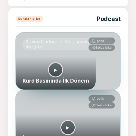
Podcast
Guhdar bike
İçerik
Osmanlı dönemi Kürd gazete ve
dergileri
Belav bike
▶︎
Kürd Basınında İlk Dönem
İçerik
Belav bike
▶︎