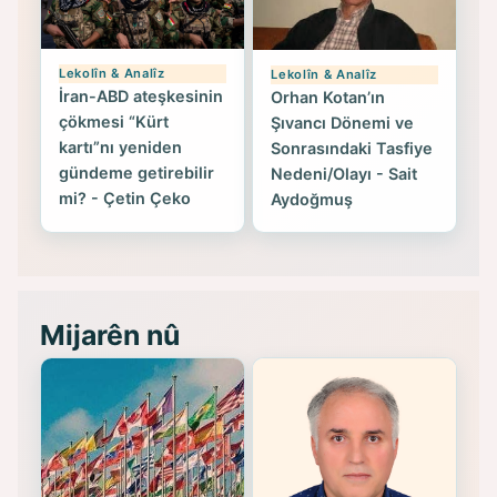
Lekolîn & Analîz
Lekolîn & Analîz
İran-ABD ateşkesinin
Orhan Kotan’ın
çökmesi “Kürt
Şıvancı Dönemi ve
kartı”nı yeniden
Sonrasındaki Tasfiye
gündeme getirebilir
Nedeni/Olayı - Sait
mi? - Çetin Çeko
Aydoğmuş
Mijarên nû