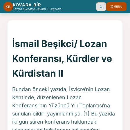
KOVARA BÎR
KB
MENU
Ara
Kovara Kurdoloji, Lêkolîn û Lêgerînê
İsmail Beşikci/ Lozan
Konferansı, Kürdler ve
Kürdistan II
Bundan önceki yazıda, İsviçre’nin Lozan
Kentinde, düzenlenen Lozan
Konferansı’nın Yüzüncü Yılı Toplantısı’na
sunulan bildiri yayımlanmıştı. [1] Bu yazıda
iki gün süren konferans hakkındaki
izlenimlerimi belirtmeye çalışacağım.