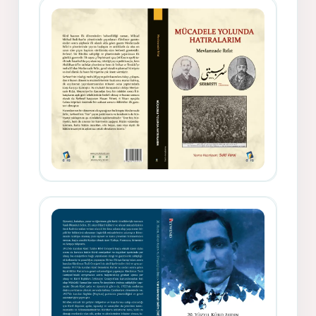
Gazeteci, Yazar, Hukukçu ve
Siyasetçi Kimliğiyle Mevlanzade
Rıfat - Seîd Veroj