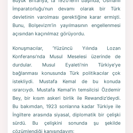
Büyük Britanya, ta 1920’lerin başında, Osmanlı
İmparatorluğu’nun devamı olarak bir Türk
devletinin varolması gerektiğine karar ermişti.
Bunu, Bolşevizm’in yayılmasının engellenmesi
açısından kaçınılmaz görüyordu.
Konuşmacılar, ‘Yüzüncü Yılında Lozan
Konferansı’nda Musul Meselesi üzerinde de
durdular. Musul Eyaleti’nin Türkiye’ye
bağlanması konusunda Türk politikacılar çok
istekliydi. Mustafa Kemal de bu konuda
ısrarcıydı. Mustafa Kemal’in temsilcisi Özdemir
Bey, bir kısım askeri birlik ile Rewandiz’deydi.
Bu bakımdan, 1923 sonlarına kadar Türkiye ile
İngiltere arasında siyasal, diplomatik bir çelişki
sürdü. Bu çelişkini sonunda şu şekilde
çözümlendiği kanısındayım: