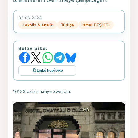
05.06.2023
Lekolîn & Analîz
Türkçe
İsmail BEŞİKÇİ
Belav bike:
Linkê kopî bike
16133 caran hatiye xwendin.