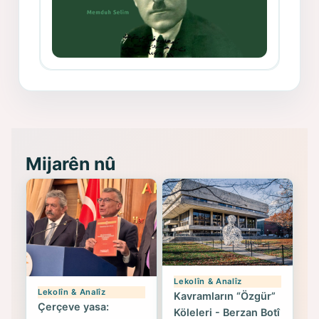
Memduh Selim ve Xoybûn
(Hoybun)’un Kuruluş Çalışmaları- 8
- Seîd Veroj
Mijarên nû
Lekolîn & Analîz
Lekolîn & Analîz
Kavramların “Özgür”
Çerçeve yasa:
Köleleri - Berzan Botî