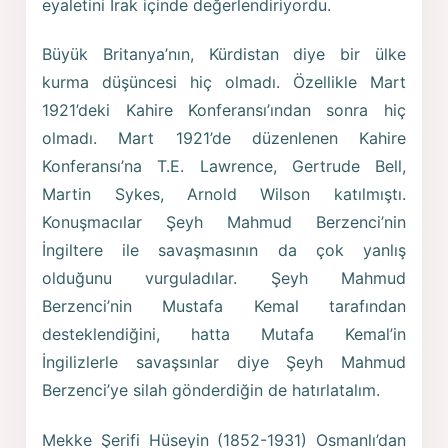
eyaletini Irak içinde değerlendiriyordu.
Büyük Britanya’nın, Kürdistan diye bir ülke
kurma düşüncesi hiç olmadı. Özellikle Mart
1921’deki Kahire Konferansı’ından sonra hiç
olmadı. Mart 1921’de düzenlenen Kahire
Konferansı’na T.E. Lawrence, Gertrude Bell,
Martin Sykes, Arnold Wilson katılmıştı.
Konuşmacılar Şeyh Mahmud Berzenci’nin
İngiltere ile savaşmasının da çok yanlış
olduğunu vurguladılar. Şeyh Mahmud
Berzenci’nin Mustafa Kemal tarafından
desteklendiğini, hatta Mutafa Kemal’in
İngilizlerle savaşsınlar diye Şeyh Mahmud
Berzenci’ye silah gönderdiğin de hatırlatalım.
Mekke Şerifi Hüseyin (1852-1931) Osmanlı’dan