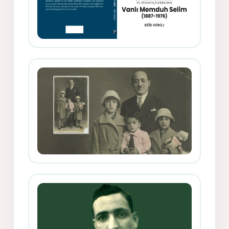
Memduh Selîmê Wanî (1887-1876)
Mihemed Mîhrî Hîlav ji afirênerên
rewşenbîriya nûjen e