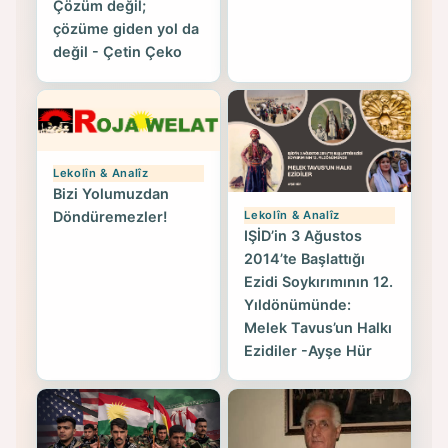
Çözüm değil;
çözüme giden yol da
değil - Çetin Çeko
Lekolîn & Analîz
Bizi Yolumuzdan
Lekolîn & Analîz
Döndüremezler!
IŞİD’in 3 Ağustos
2014’te Başlattığı
Ezidi Soykırımının 12.
Yıldönümünde:
Melek Tavus’un Halkı
Ezidiler -Ayşe Hür