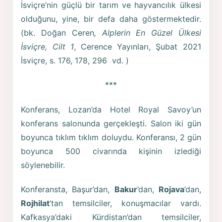
İsviçre’nin güçlü bir tarım ve hayvancılık ülkesi
olduğunu, yine, bir defa daha göstermektedir.
(bk. Doğan Ceren
, Alplerin En Güzel Ülkesi
İsviçre, Cilt 1
, Cerence Yayınları, Şubat 2021
İsviçre, s. 176, 178, 296 vd. )
***
Konferans, Lozan’da Hotel Royal Savoy’un
konferans salonunda gerçekleşti. Salon iki gün
boyunca tıklım tıklım doluydu. Konferansı, 2 gün
boyunca 500 civarında kişinin izlediği
söylenebilir.
Konferansta, Başur’dan,
Bakur
’dan,
Rojava
’dan,
Rojhilat
’tan temsilciler, konuşmacılar vardı.
Kafkasya’daki Kürdistan’dan temsilciler,