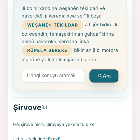
Ji bo nirxandina weşanên têkildarî vê
naverokê, ji kerema xwe serî li beşa
a li jêr bidin. Ji
WEŞANÊN TÊKILDAR
bo xwendin, temaşekirin an guhdarîkirina
hemû naverokê, serdana lînka
bikin an jî bi motora
RÛPELA SEREKE
lêgerînê ya li jêr li mijaran bigerin.
Arama yapın
Ara
Şirvove
(0)
Hêj şîrove nînin. Şiroveya yekem tu bike.
Ji bo şirvekirinê
têkevê
.