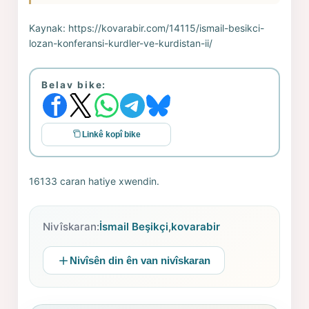
Kaynak:
https://kovarabir.com/14115/ismail-besikci-
lozan-konferansi-kurdler-ve-kurdistan-ii/
Belav bike:
Linkê kopî bike
16133 caran hatiye xwendin.
Nivîskaran:
İsmail Beşikçi
,
kovarabir
Nivîsên din ên van nivîskaran