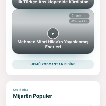
İlk Türkçe Ansiklopedide Kürdistan
İçerik
Belav bike
▶︎
Mehmed Mihri Hilav’ın Yayınlanmış
Eserleri
HEMÛ PODCASTAN BIBÎNE
Keşif bike
Mijarên Populer