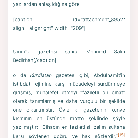
yazılardan anlaşıldığına göre
[caption id="attachment_8952"
align="alignright" width="209"]
Ümmîd gazetesi sahibi Mehmed Salih
Bedirhan[/caption]
o da
Kurdistan
gazetesi gibi, Abdülhamit’in
istibdat rejimine karşı mücadeleyi sürdürmeye
girişmiş, muhalefet etmeyi “faziletli bir cihat”
olarak tanımlamış ve daha vurgulu bir şekilde
öne çıkartmıştır. Öyle ki gazetenin künye
kısmının en üstünde motto şeklinde şöyle
yazılmıştır: “Cihadın en faziletlisi; zalim sultana
[15]
karşı söylenen doğru ve hak sözlerdir.”