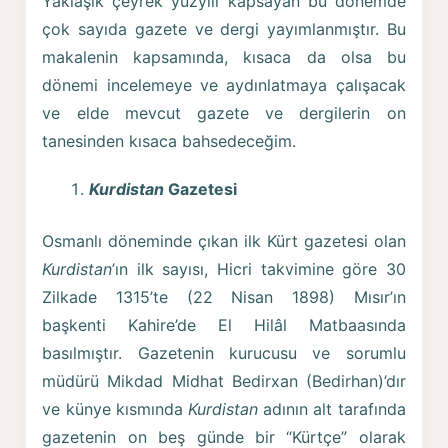
Yaklaşık çeyrek yüzyılı kapsayan bu dönemde
çok sayıda gazete ve dergi yayımlanmıştır. Bu
makalenin kapsamında, kısaca da olsa bu
dönemi incelemeye ve aydınlatmaya çalışacak
ve elde mevcut gazete ve dergilerin on
tanesinden kısaca bahsedeceğim.
Kurdistan
Gazetesi
Osmanlı döneminde çıkan ilk Kürt gazetesi olan
Kurdistan
’ın ilk sayısı, Hicri takvimine göre 30
Zilkade 1315’te (22 Nisan 1898) Mısır’ın
başkenti Kahire’de El Hilâl Matbaasında
basılmıştır. Gazetenin kurucusu ve sorumlu
müdürü Mikdad Midhat Bedirxan (Bedirhan)’dır
ve künye kısmında
Kurdistan
adının alt tarafında
gazetenin on beş günde bir “Kürtçe” olarak