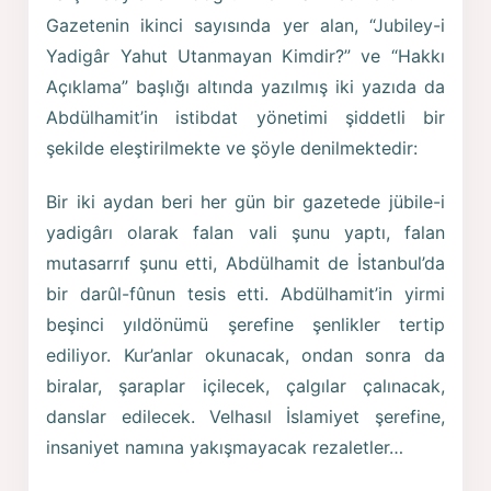
Gazetenin ikinci sayısında yer alan, “Jubiley-i
Yadigâr Yahut Utanmayan Kimdir?” ve “Hakkı
Açıklama” başlığı altında yazılmış iki yazıda da
Abdülhamit’in istibdat yönetimi şiddetli bir
şekilde eleştirilmekte ve şöyle denilmektedir:
Bir iki aydan beri her gün bir gazetede jübile-i
yadigârı olarak falan vali şunu yaptı, falan
mutasarrıf şunu etti, Abdülhamit de İstanbul’da
bir darûl-fûnun tesis etti. Abdülhamit’in yirmi
beşinci yıldönümü şerefine şenlikler tertip
ediliyor. Kur’anlar okunacak, ondan sonra da
biralar, şaraplar içilecek, çalgılar çalınacak,
danslar edilecek. Velhasıl İslamiyet şerefine,
insaniyet namına yakışmayacak rezaletler…