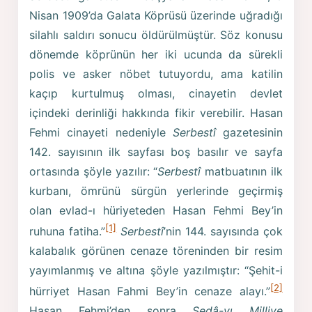
Nisan 1909’da Galata Köprüsü üzerinde uğradığı
silahlı saldırı sonucu öldürülmüştür. Söz konusu
dönemde köprünün her iki ucunda da sürekli
polis ve asker nöbet tutuyordu, ama katilin
kaçıp kurtulmuş olması, cinayetin devlet
içindeki derinliği hakkında fikir verebilir. Hasan
Fehmi cinayeti nedeniyle
Serbestî
gazetesinin
142. sayısının ilk sayfası boş basılır ve sayfa
ortasında şöyle yazılır: “
Serbestî
matbuatının ilk
kurbanı, ömrünü sürgün yerlerinde geçirmiş
olan evlad-ı hüriyeteden Hasan Fehmi Bey’in
[1]
ruhuna fatiha.”
Serbestî
’nin 144. sayısında çok
kalabalık görünen cenaze töreninden bir resim
yayımlanmış ve altına şöyle yazılmıştır: “Şehit-i
[2]
hürriyet Hasan Fahmi Bey’in cenaze alayı.”
Hasan Fehmi’den sonra
Sedâ-yı Milliye