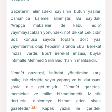
Gazetenin elimizdeki sayısının bütün yazıları
Osmanlıca kaleme alınmıştır. Bu sayıdaki
“Arapça makaleleri de kabul edip”
yayımlayacakları yönündeki not dikkat çekicidir.
Söz konusu sayıda toplam dört yazı
yayımlanmış olup hepsinin altında Ebu’l Berekat
imzası vardır. Ebu’l Berekat imzası, büyük
ihtimalle Mehmed Salih Bedirhan’ın mahlasıdır.
Ümmîd
gazetesi, istibdat yönetimine karşı
halkçı bir çizgide yayın yapmış ve bu duruşunu
şöyle dile getirmiştir: “
Ümmîd
gazetesi,
memleket ve millet hizmetindedir. Milletin
dertlerini dinlemeye hizmet eden siyasi
[14]
gazetedir.”
Kapak yazısı ile içerideki