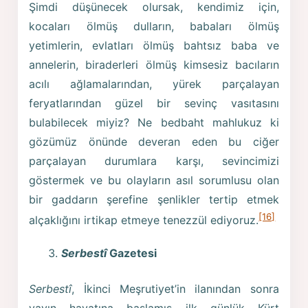
Şimdi düşünecek olursak, kendimiz için,
kocaları ölmüş dulların, babaları ölmüş
yetimlerin, evlatları ölmüş bahtsız baba ve
annelerin, biraderleri ölmüş kimsesiz bacıların
acılı ağlamalarından, yürek parçalayan
feryatlarından güzel bir sevinç vasıtasını
bulabilecek miyiz? Ne bedbaht mahlukuz ki
gözümüz önünde deveran eden bu ciğer
parçalayan durumlara karşı, sevincimizi
göstermek ve bu olayların asıl sorumlusu olan
bir gaddarın şerefine şenlikler tertip etmek
[16]
alçaklığını irtikap etmeye tenezzül ediyoruz.
Serbestî
Gazetesi
Serbestî
, İkinci Meşrutiyet’in ilanından sonra