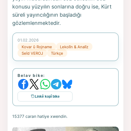
konusu yüzyılın sonlarına doğru ise, Kürt
süreli yayıncılığının başladığı
gözlemlenmektedir.
01.02.2026
Kovar û Rojname
Lekolîn & Analîz
Seîd VEROJ
Türkçe
Belav bike:
Linkê kopî bike
15377 caran hatiye xwendin.