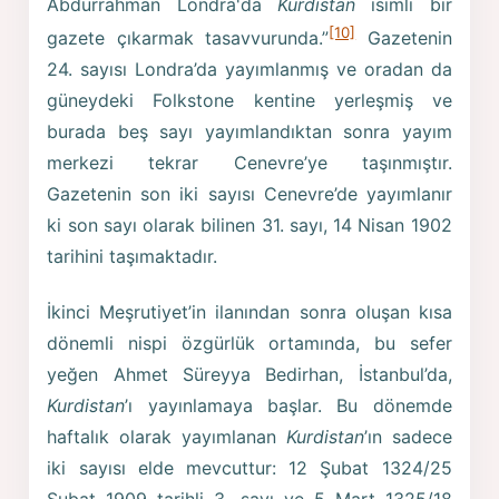
Abdurrahman Londra'da
Kurdistan
isimli bir
[10]
gazete çıkarmak tasavvurunda.”
Gazetenin
24. sayısı Londra’da yayımlanmış ve oradan da
güneydeki Folkstone kentine yerleşmiş ve
burada beş sayı yayımlandıktan sonra yayım
merkezi tekrar Cenevre’ye taşınmıştır.
Gazetenin son iki sayısı Cenevre’de yayımlanır
ki son sayı olarak bilinen 31. sayı, 14 Nisan 1902
tarihini taşımaktadır.
İkinci Meşrutiyet’in ilanından sonra oluşan kısa
dönemli nispi özgürlük ortamında, bu sefer
yeğen Ahmet Süreyya Bedirhan, İstanbul’da,
Kurdistan
’ı yayınlamaya başlar. Bu dönemde
haftalık olarak yayımlanan
Kurdistan
’ın sadece
iki sayısı elde mevcuttur: 12 Şubat 1324/25
Şubat 1909 tarihli 3. sayı ve 5 Mart 1325/18