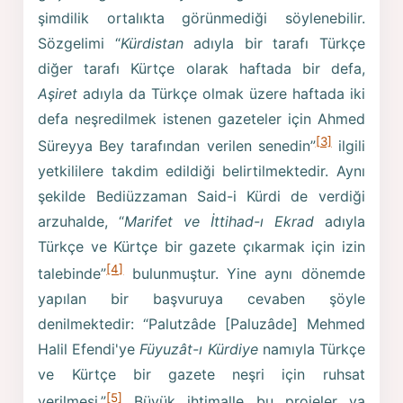
şimdilik ortalıkta görünmediği söylenebilir.
Sözgelimi “
Kürdistan
adıyla bir tarafı Türkçe
diğer tarafı Kürtçe olarak haftada bir defa,
Aşiret
adıyla da Türkçe olmak üzere haftada iki
defa neşredilmek istenen gazeteler için Ahmed
[3]
Süreyya Bey tarafından verilen senedin”
ilgili
yetkililere takdim edildiği belirtilmektedir. Aynı
şekilde Bediüzzaman Said-i Kürdi de verdiği
arzuhalde, “
Marifet ve İttihad-ı Ekrad
adıyla
Türkçe ve Kürtçe bir gazete çıkarmak için izin
[4]
talebinde”
bulunmuştur. Yine aynı dönemde
yapılan bir başvuruya cevaben şöyle
denilmektedir: “Palutzâde [Paluzâde] Mehmed
Halil Efendi'ye
Füyuzât-ı Kürdiye
namıyla Türkçe
ve Kürtçe bir gazete neşri için ruhsat
[5]
verilmesi.”
Büyük ihtimalle bu projeler ya