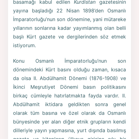
basamağı kabul edilen
Kurdistan
gazetesinin
yayına başladığı 22 Nisan 1898’den Osmanlı
İmparatorluğu’nun son dönemine, yani mütareke
yıllarının sonlarına kadar yayımlanmış olan belli
başlı Kürt gazete ve dergilerinden söz etmek
istiyorum.
Konu Osmanlı İmparatorluğu’nun son
dönemindeki Kürt basını olduğu zaman, kısaca
da olsa II. Abdülhamit Dönemi (1876-1908) ve
İkinci Meşrutiyet Dönemi basın politikasını
birkaç cümleyle hatırlatmakta fayda vardır. II.
Abdülhamit iktidara geldikten sonra genel
olarak tüm basına ve özel olarak da Osmanlı
bünyesinde yer alan diğer etnik grupların kendi
dilleriyle yayın yapmasına, yurt dışında basılmış
gazete ve kitapların ülkeye girişine sıkı bir