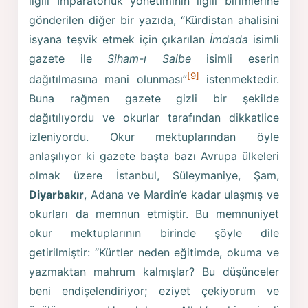
ilgili İmparatorluk yönetiminin ilgili birimlerine
gönderilen diğer bir yazıda, “Kürdistan ahalisini
isyana teşvik etmek için çıkarılan
İmdada
isimli
gazete ile
Siham-ı Saibe
isimli eserin
[9]
dağıtılmasına mani olunması”
istenmektedir.
Buna rağmen gazete gizli bir şekilde
dağıtılıyordu ve okurlar tarafından dikkatlice
izleniyordu. Okur mektuplarından öyle
anlaşılıyor ki gazete başta bazı Avrupa ülkeleri
olmak üzere İstanbul, Süleymaniye, Şam,
Diyarbakır
, Adana ve Mardin’e kadar ulaşmış ve
okurları da memnun etmiştir. Bu memnuniyet
okur mektuplarının birinde şöyle dile
getirilmiştir: “Kürtler neden eğitimde, okuma ve
yazmaktan mahrum kalmışlar? Bu düşünceler
beni endişelendiriyor; eziyet çekiyorum ve