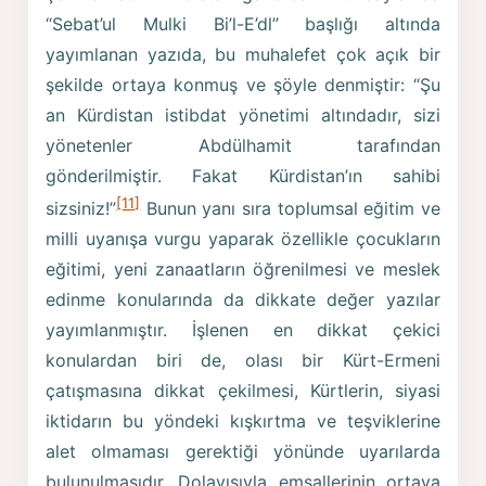
“Sebat’ul Mulki Bi’l-E’dl” başlığı altında
yayımlanan yazıda, bu muhalefet çok açık bir
şekilde ortaya konmuş ve şöyle denmiştir: “Şu
an Kürdistan istibdat yönetimi altındadır, sizi
yönetenler Abdülhamit tarafından
gönderilmiştir. Fakat Kürdistan’ın sahibi
[11]
sizsiniz!”
Bunun yanı sıra toplumsal eğitim ve
milli uyanışa vurgu yaparak özellikle çocukların
eğitimi, yeni zanaatların öğrenilmesi ve meslek
edinme konularında da dikkate değer yazılar
yayımlanmıştır. İşlenen en dikkat çekici
konulardan biri de, olası bir Kürt-Ermeni
çatışmasına dikkat çekilmesi, Kürtlerin, siyasi
iktidarın bu yöndeki kışkırtma ve teşviklerine
alet olmaması gerektiği yönünde uyarılarda
bulunulmasıdır. Dolayısıyla emsallerinin ortaya