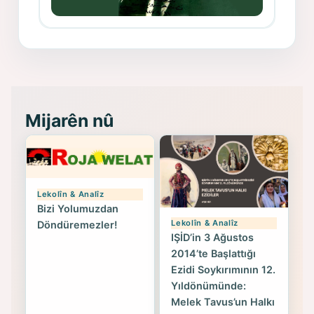
Memduh Selim ve Xoybûn
(Hoybun)’un Kuruluş Çalışmaları- 8
- Seîd Veroj
Mijarên nû
Lekolîn & Analîz
Bizi Yolumuzdan
Lekolîn & Analîz
Döndüremezler!
IŞİD’in 3 Ağustos
2014’te Başlattığı
Ezidi Soykırımının 12.
Yıldönümünde:
Melek Tavus’un Halkı