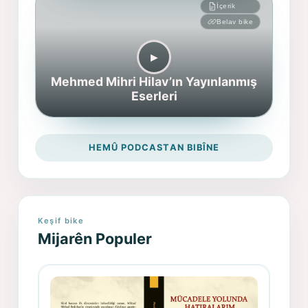
İçerik
Belav bike
▶︎
Mehmed Mihri Hilav’ın Yayınlanmış
Eserleri
HEMÛ PODCASTAN BIBÎNE
Keşif bike
Mijarên Populer