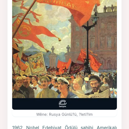
Wêne: Rusya Günlü?ü, ?leti?im
1962 Nobel Edebiyat Ödülü sahibi Amerikalı