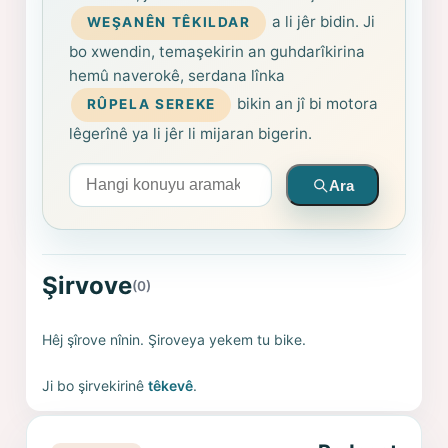
a li jêr bidin. Ji
WEŞANÊN TÊKILDAR
bo xwendin, temaşekirin an guhdarîkirina
hemû naverokê, serdana lînka
bikin an jî bi motora
RÛPELA SEREKE
lêgerînê ya li jêr li mijaran bigerin.
Arama yapın
Ara
Şirvove
(0)
Hêj şîrove nînin. Şiroveya yekem tu bike.
Ji bo şirvekirinê
têkevê
.