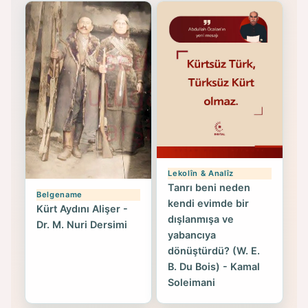
Lekolîn & Analîz
Tanrı beni neden
Belgename
kendi evimde bir
Kürt Aydını Alişer -
dışlanmışa ve
Dr. M. Nuri Dersimi
yabancıya
dönüştürdü? (W. E.
B. Du Bois) - Kamal
Soleimani