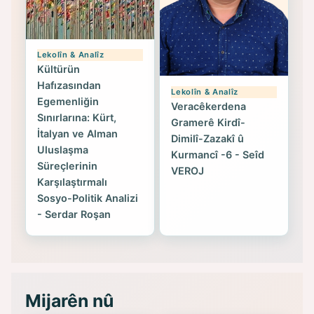
Lekolîn & Analîz
Kültürün
Hafızasından
Lekolîn & Analîz
Egemenliğin
Veracêkerdena
Sınırlarına: Kürt,
Gramerê Kirdî-
İtalyan ve Alman
Dimilî-Zazakî û
Uluslaşma
Kurmancî -6 - Seîd
Süreçlerinin
VEROJ
Karşılaştırmalı
Sosyo-Politik Analizi
- Serdar Roşan
Mijarên nû