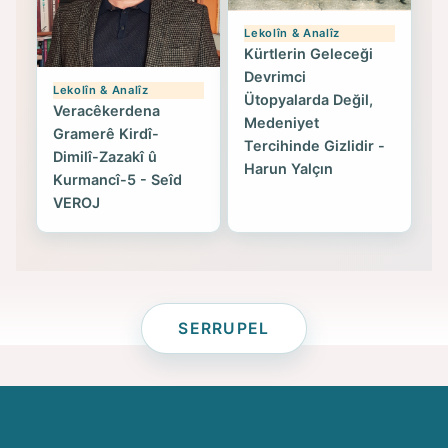
Lekolîn & Analîz
Kürtlerin Geleceği
Devrimci
Lekolîn & Analîz
Ütopyalarda Değil,
Veracêkerdena
Medeniyet
Gramerê Kirdî-
Tercihinde Gizlidir -
Dimilî-Zazakî û
Harun Yalçın
Kurmancî-5 - Seîd
VEROJ
SERRUPEL