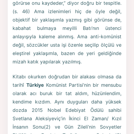
görürse onu kaydeder,” diyor doğru bir tespitle.
(s. 46) Ama izlenimleri hiç de öyle değil,
objektif bir yaklaşımla yazmış gibi görünse de,
kabahat bulmaya meyilli Batı’nın üstenci
anlayışıyla kaleme alınmış. Ama anti-komünist
değil, sözcükler usta işi özenle seçilip ölçülü ve
eleştirel yaklaşımla, bazen de yeri geldiğinde
mizah katık yapılarak yazılmış.
Kitabı okurken doğrudan bir alakası olmasa da
tarihî
Türkiye
Komünist Partisi’nin bir mensubu
olarak acı buruk bir tat aldım, hüzünlendim,
kendime kızdım. Aynı duyguları daha yüksek
dozda 2015 Nobel Edebiyat Ödülü sahibi
Svetlana Aleksiyeviç’in İkinci El Zaman/ Kızıl
İnsanın Sonu(2) ve Gün Zileli’nin Sovyetler