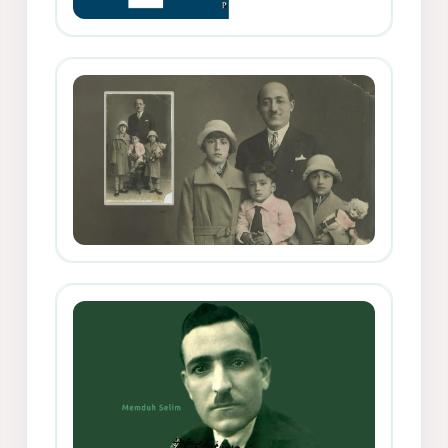
Memduh Selîmê Wanî (1887-1876)
Mihemed Mîhrî Hîlav ji afirênerên
rewşenbîriya nûjen e