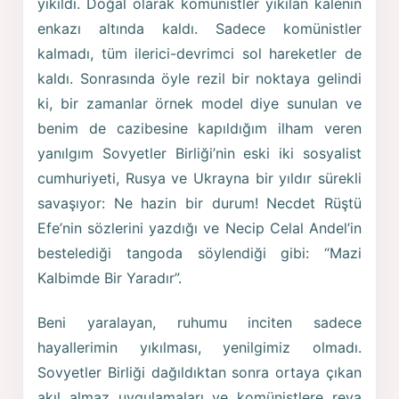
yıkıldı. Doğal olarak komünistler yıkılan kalenin
enkazı altında kaldı. Sadece komünistler
kalmadı, tüm ilerici-devrimci sol hareketler de
kaldı. Sonrasında öyle rezil bir noktaya gelindi
ki, bir zamanlar örnek model diye sunulan ve
benim de cazibesine kapıldığım ilham veren
yanılgım Sovyetler Birliği’nin eski iki sosyalist
cumhuriyeti, Rusya ve Ukrayna bir yıldır sürekli
savaşıyor: Ne hazin bir durum! Necdet Rüştü
Efe’nin sözlerini yazdığı ve Necip Celal Andel’in
bestelediği tangoda söylendiği gibi: “Mazi
Kalbimde Bir Yaradır”.
Beni yaralayan, ruhumu inciten sadece
hayallerimin yıkılması, yenilgimiz olmadı.
Sovyetler Birliği dağıldıktan sonra ortaya çıkan
akıl almaz uygulamaları ve komünistlere reva