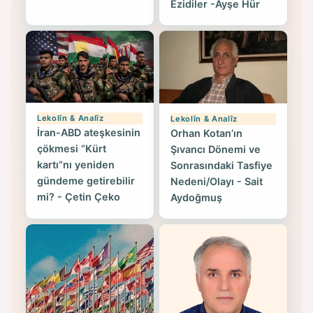
Ezidiler -Ayşe Hür
Lekolîn & Analîz
Lekolîn & Analîz
İran-ABD ateşkesinin
Orhan Kotan’ın
çökmesi “Kürt
Şıvancı Dönemi ve
kartı”nı yeniden
Sonrasındaki Tasfiye
gündeme getirebilir
Nedeni/Olayı - Sait
mi? - Çetin Çeko
Aydoğmuş