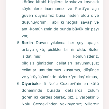
körüne kitabî bilgilere, Moskova kaynaklı
söylemlere inanmamız ve Parti’ye aşrı
güven duymamız buna neden oldu diye
düşünüyorum. Tabii ki ‘soğuk savaş’ ve
anti-komünizmin de bunda büyük bir payı
var,
Berlin
Duvarı yıkılınca her şey apaçık
ortaya çıktı, pislikler bilinir oldu. Bizler
‘aldatılmış’ komünistleriz,
bilgisizliğimizden cellatları savunmuşuz;
cellatlar umutlarımızı kuşatmış, düşünce
ve yürüyüşümüzde bizlere ‘yoldaş’ olmuş,
Diyarbakır
5 No’lu Cezaevi’nin en kötü
döneminde burada defalarca zulüm
gören iki kardeş olarak, biz, Diyarbakır 5
Nolu Cezaevi’nden yakınıyoruz; yıllardır