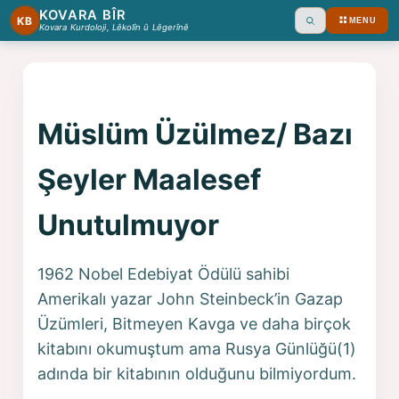
KOVARA BÎR
KB
MENU
Ara
Kovara Kurdoloji, Lêkolîn û Lêgerînê
Müslüm Üzülmez/ Bazı
Şeyler Maalesef
Unutulmuyor
1962 Nobel Edebiyat Ödülü sahibi
Amerikalı yazar John Steinbeck’in Gazap
Üzümleri, Bitmeyen Kavga ve daha birçok
kitabını okumuştum ama Rusya Günlüğü(1)
adında bir kitabının olduğunu bilmiyordum.