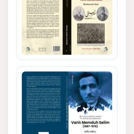
Gazeteci, Yazar, Hukukçu ve
Siyasetçi Kimliğiyle Mevlanzade
Rıfat - Seîd Veroj