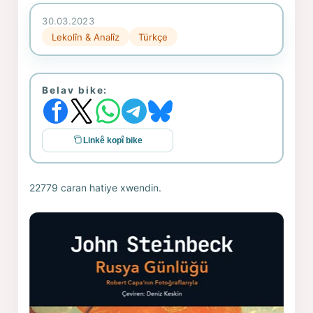
30.03.2023
Lekolîn & Analîz
Türkçe
Belav bike:
Linkê kopî bike
22779 caran hatiye xwendin.