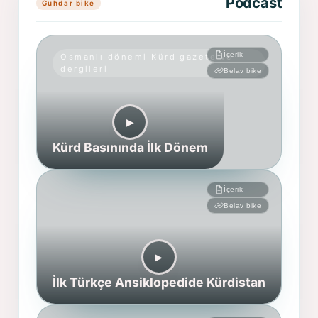
Podcast
Guhdar bike
İçerik
Osmanlı dönemi Kürd gazete ve
dergileri
Belav bike
▶︎
Kürd Basınında İlk Dönem
İçerik
Belav bike
▶︎
İlk Türkçe Ansiklopedide Kürdistan