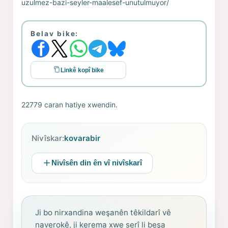
uzulmez-bazi-seyler-maalesef-unutulmuyor/
Belav bike:
Linkê kopî bike
22779 caran hatiye xwendin.
Nivîskar:
kovarabir
Nivîsên din ên vî nivîskarî
Ji bo nirxandina weşanên têkildarî vê
naverokê, ji kerema xwe serî li beşa