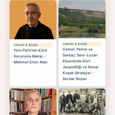
Lekolîn & Analîz
Lekolîn & Analîz
Cetvel, Petrol ve
Yeni Parti'nin Kürd
Sarkaç: Sevr-Lozan
Sorununa Bakışı -
Ekseninde Kürt
Mehmet Emin Alan
Jeopolitiği ve Kenar
Kuşak Stratejisi -
Serdar Roşan