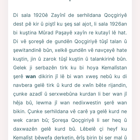
Di sala 1920ê Zayînî de serhildana Qoçgiriyê
dest pê kir û piştî ku şeş sal ajot, li sala 1926an
bi kuştina Mûrad Paşayê xayîn re kutayî lê hat.
Di vê şoreşê de gundên Qoçgiriyê tûşî talan û
şewitandinê bûn, xelkê gundên vê navçeyê hate
kuştin, jin û zarok tûşî kuştin û talankirinê bûn.
Gelek ji serbazên tirk ku bi hoya Kemalîstan
şerê
wan
dikirin jî lê bi wan xweş nebû ku di
navbera gelê tirk û kurd de xwîn bête rijandin,
çunke azadî û serxwebûna kurdan li ber wan jî
hêja bû, lewma jî wan nedixwestin şerê wan
bikin. Çunke serhildana vê carê ya gelê kurd ne
wek caran bû; Şoreşa Qoçgiriyê li ser heq û
daxwazên gelê kurd bû. Lêbelê çi heyf ku
Kemalîst bêwefa derketin, êrîş birin bi ser mal û