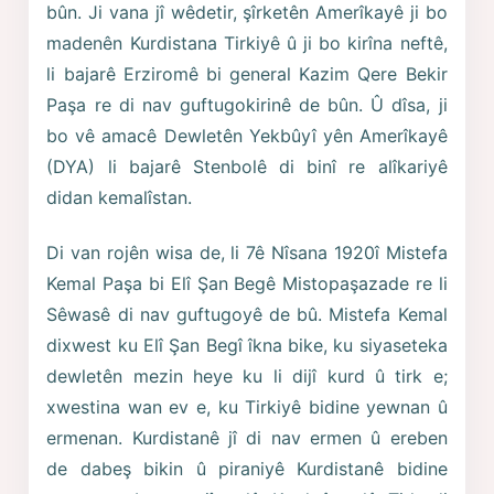
bûn. Ji vana jî wêdetir, şîrketên Amerîkayê ji bo
madenên Kurdistana Tirkiyê û ji bo kirîna neftê,
li bajarê Erziromê bi general Kazim Qere Bekir
Paşa re di nav guftugokirinê de bûn. Û dîsa, ji
bo vê amacê Dewletên Yekbûyî yên Amerîkayê
(DYA) li bajarê Stenbolê di binî re alîkariyê
didan kemalîstan.
Di van rojên wisa de, li 7ê Nîsana 1920î Mistefa
Kemal Paşa bi Elî Şan Begê Mistopaşazade re li
Sêwasê di nav guftugoyê de bû. Mistefa Kemal
dixwest ku Elî Şan Begî îkna bike, ku siyaseteka
dewletên mezin heye ku li dijî kurd û tirk e;
xwestina wan ev e, ku Tirkiyê bidine yewnan û
ermenan. Kurdistanê jî di nav ermen û ereben
de dabeş bikin û piraniyê Kurdistanê bidine