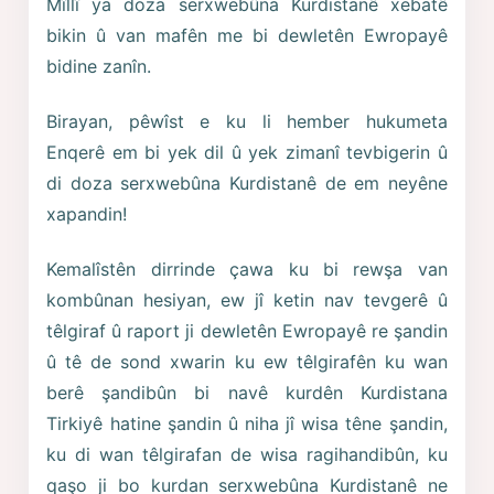
Mîllî ya doza serxwebûna Kurdistanê xebatê
bikin û van mafên me bi dewletên Ewropayê
bidine zanîn.
Birayan, pêwîst e ku li hember hukumeta
Enqerê em bi yek dil û yek zimanî tevbigerin û
di doza serxwebûna Kurdistanê de em neyêne
xapandin!
Kemalîstên dirrinde çawa ku bi rewşa van
kombûnan hesiyan, ew jî ketin nav tevgerê û
têlgiraf û raport ji dewletên Ewropayê re şandin
û tê de sond xwarin ku ew têlgirafên ku wan
berê şandibûn bi navê kurdên Kurdistana
Tirkiyê hatine şandin û niha jî wisa têne şandin,
ku di wan têlgirafan de wisa ragihandibûn, ku
qaşo ji bo kurdan serxwebûna Kurdistanê ne