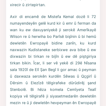
xirecir û zirtepirtan.
Axir di encamê de Mistefa Kemal dozê li 72
numayendeyên gelê kurd kir û emr û ferman da
wan ku ew daxuyaniyekê ji serokê Amerîkayê
Wilson re û herwiha bo Parîsê bişînin û bi hemû
dewletên Ewropayê bidine zanîn, ku kurd
naxwazin Kudistaneke serbixwe ava bibe û ew
dixwazin bi tirkan re bijîn û ew dê piştgiriya
tirkan bikin. Îcar, li ser vê yekê di 29ê Nîsana
sala 1920î de Elî Şan Begî li gor amac û peyman
û daxwaza serokên kurdên Sêwas û Qçgirî û
Dêrsim û Elezîzê têlgirafeke dûrûdirêj şand
Stenbolê. Bi hêza komela Cemîyeta Tealî
kopiya vê têlgirafê ji siyasetmedarên dewletên
mezin re û ji dewletên hevpeyman ên Ewropayê