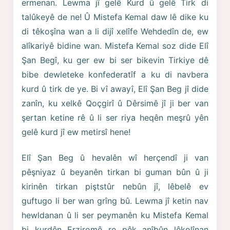
ermenan. Lewma jî gelê Kurd û gelê Tirk di
talûkeyê de ne! Û Mistefa Kemal daw lê dike ku
di têkoşîna wan a li dijî xelîfe Wehdedîn de, ew
alîkariyê bidine wan. Mistefa Kemal soz dide Elî
Şan Begî, ku ger ew bi ser bikevin Tirkiye dê
bibe dewleteke konfederatîf a ku di navbera
kurd û tirk de ye. Bi vî awayî, Elî Şan Beg jî dide
zanîn, ku xelkê Qoçgirî û Dêrsimê jî ji ber van
şertan ketine rê û li ser riya heqên meşrû yên
gelê kurd jî ew metirsî hene!
Elî Şan Beg û hevalên wî herçendî ji van
pêşniyaz û beyanên tirkan bi guman bûn û ji
kirinên tirkan piştstûr nebûn jî, lêbelê ev
guftugo li ber wan grîng bû. Lewma jî ketin nav
hewldanan û li ser peymanên ku Mistefa Kemal
bi kurdên Erziromê re pêk anîbûn lêkolînan