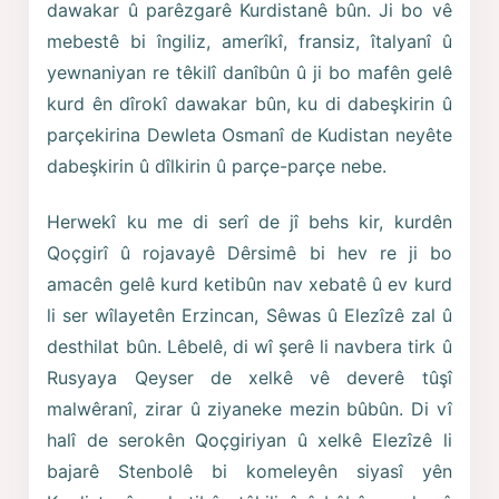
dawakar û parêzgarê Kurdistanê bûn. Ji bo vê
mebestê bi îngiliz, amerîkî, fransiz, îtalyanî û
yewnaniyan re têkilî danîbûn û ji bo mafên gelê
kurd ên dîrokî dawakar bûn, ku di dabeşkirin û
parçekirina Dewleta Osmanî de Kudistan neyête
dabeşkirin û dîlkirin û parçe-parçe nebe.
Herwekî ku me di serî de jî behs kir, kurdên
Qoçgirî û rojavayê Dêrsimê bi hev re ji bo
amacên gelê kurd ketibûn nav xebatê û ev kurd
li ser wîlayetên Erzincan, Sêwas û Elezîzê zal û
desthilat bûn. Lêbelê, di wî şerê li navbera tirk û
Rusyaya Qeyser de xelkê vê deverê tûşî
malwêranî, zirar û ziyaneke mezin bûbûn. Di vî
halî de serokên Qoçgiriyan û xelkê Elezîzê li
bajarê Stenbolê bi komeleyên siyasî yên