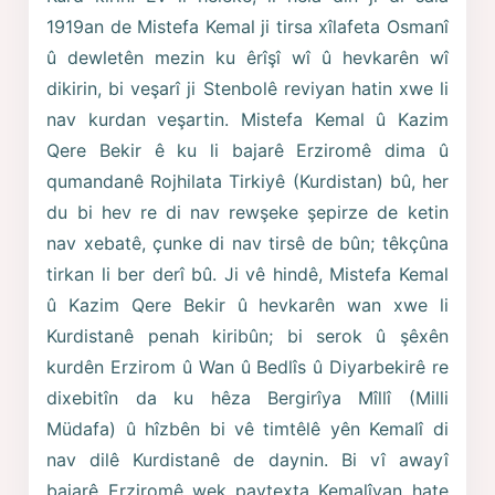
1919an de Mistefa Kemal ji tirsa xîlafeta Osmanî
û dewletên mezin ku êrîşî wî û hevkarên wî
dikirin, bi veşarî ji Stenbolê reviyan hatin xwe li
nav kurdan veşartin. Mistefa Kemal û Kazim
Qere Bekir ê ku li bajarê Erziromê dima û
qumandanê Rojhilata Tirkiyê (Kurdistan) bû, her
du bi hev re di nav rewşeke şepirze de ketin
nav xebatê, çunke di nav tirsê de bûn; têkçûna
tirkan li ber derî bû. Ji vê hindê, Mistefa Kemal
û Kazim Qere Bekir û hevkarên wan xwe li
Kurdistanê penah kiribûn; bi serok û şêxên
kurdên Erzirom û Wan û Bedlîs û Diyarbekirê re
dixebitîn da ku hêza Bergirîya Mîllî (Milli
Müdafa) û hîzbên bi vê timtêlê yên Kemalî di
nav dilê Kurdistanê de daynin. Bi vî awayî
bajarê Erziromê wek paytexta Kemalîyan hate