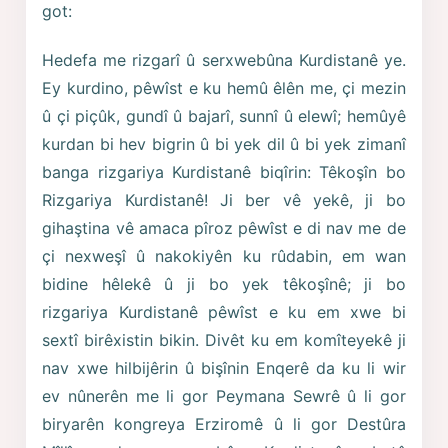
got:
Hedefa me rizgarî û serxwebûna Kurdistanê ye.
Ey kurdino, pêwîst e ku hemû êlên me, çi mezin
û çi piçûk, gundî û bajarî, sunnî û elewî; hemûyê
kurdan bi hev bigrin û bi yek dil û bi yek zimanî
banga rizgariya Kurdistanê biqîrin: Têkoşîn bo
Rizgariya Kurdistanê! Ji ber vê yekê, ji bo
gihaştina vê amaca pîroz pêwîst e di nav me de
çi nexweşî û nakokiyên ku rûdabin, em wan
bidine hêlekê û ji bo yek têkoşînê; ji bo
rizgariya Kurdistanê pêwîst e ku em xwe bi
sextî birêxistin bikin. Divêt ku em komîteyekê ji
nav xwe hilbijêrin û bişînin Enqerê da ku li wir
ev nûnerên me li gor Peymana Sewrê û li gor
biryarên kongreya Erziromê û li gor Destûra