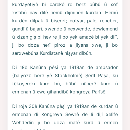
kurdayetiyê bi carekê re berz bûbû û xof
xistibû nav dilê hemû dijminên kurdan. Hemû
kurdên dilpak û bişeref; cotyar, pale, rencber,
gundî û bajarî, xwende û nexwende, dewlemend
û xizan giş bi hev re ji bo yek amacê bi yek dilî,
ji bo doza herî pîroz a jiyana xwe, ji bo
serxwebûna Kurdistanê hişyar dibûn.
Di 18ê Kanûna pêşî ya 1919an de ambsador
(balyozê berê yê Stockholmê) Şerîf Paşa, ku
têkoşerekî kurd bû, bûbû nûnerê kurd û
ermenan û xwe gihandibû kongreya Parîsê.
Di roja 30ê Kanûna pêşî ya 1919an de kurdan û
ermenan di Kongreya Sewrê de li dijî xelîfe
Wehdedîn ji bo doza mafê kurd û ermen