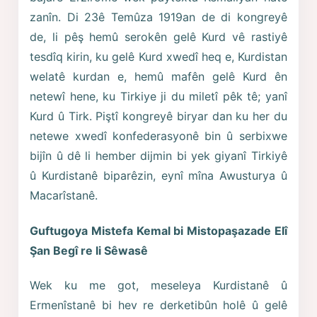
zanîn. Di 23ê Temûza 1919an de di kongreyê
de, li pêş hemû serokên gelê Kurd vê rastiyê
tesdîq kirin, ku gelê Kurd xwedî heq e, Kurdistan
welatê kurdan e, hemû mafên gelê Kurd ên
netewî hene, ku Tirkiye ji du miletî pêk tê; yanî
Kurd û Tirk. Piştî kongreyê biryar dan ku her du
netewe xwedî konfederasyonê bin û serbixwe
bijîn û dê li hember dijmin bi yek giyanî Tirkiyê
û Kurdistanê biparêzin, eynî mîna Awusturya û
Macarîstanê.
Guftugoya Mistefa Kemal bi Mistopaşazade Elî
Şan Begî re li Sêwasê
Wek ku me got, meseleya Kurdistanê û
Ermenîstanê bi hev re derketibûn holê û gelê