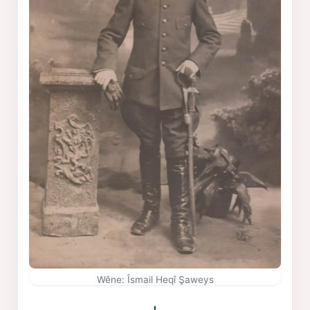
Wêne: Îsmail Heqî Şaweys
I