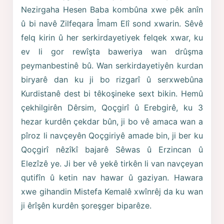
Nezirgaha Hesen Baba kombûna xwe pêk anîn
û bi navê Zilfeqara Îmam Elî sond xwarin. Sêvê
felq kirin û her serkirdayetiyek felqek xwar, ku
ev li gor rewîşta baweriya wan drûşma
peymanbestinê bû. Wan serkirdayetiyên kurdan
biryarê dan ku ji bo rizgarî û serxwebûna
Kurdistanê dest bi têkoşineke sext bikin. Hemû
çekhilgirên Dêrsim, Qoçgirî û Erebgirê, ku 3
hezar kurdên çekdar bûn, ji bo vê amaca wan a
pîroz li navçeyên Qoçgiriyê amade bin, ji ber ku
Qoçgirî nêzîkî bajarê Sêwas û Erzincan û
Elezîzê ye. Ji ber vê yekê tirkên li van navçeyan
qutifîn û ketin nav hawar û gaziyan. Hawara
xwe gihandin Mistefa Kemalê xwînrêj da ku wan
ji êrîşên kurdên şoreşger biparêze.