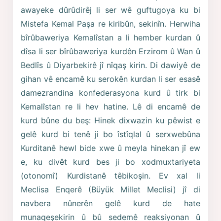
awayeke dûrûdirêj li ser wê guftugoya ku bi
Mistefa Kemal Paşa re kiribûn, sekinîn. Herwiha
bîrûbaweriya Kemalîstan a li hember kurdan û
dîsa li ser bîrûbaweriya kurdên Erzirom û Wan û
Bedlîs û Diyarbekirê jî nîqaş kirin. Di dawiyê de
gihan vê encamê ku serokên kurdan li ser esasê
damezrandina konfederasyona kurd û tirk bi
Kemalîstan re li hev hatine. Lê di encamê de
kurd bûne du beş: Hinek dixwazin ku pêwist e
gelê kurd bi tenê ji bo îstîqlal û serxwebûna
Kurditanê hewl bide xwe û meyla hinekan jî ew
e, ku divêt kurd bes ji bo xodmuxtariyeta
(otonomî) Kurdistanê têbikoşin. Ev xal li
Meclisa Enqerê (Büyük Millet Meclisi) jî di
navbera nûnerên gelê kurd de hate
munaqeşekirin û bû sedemê reaksiyonan û