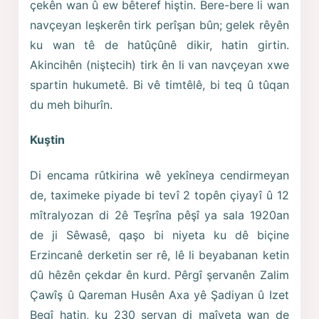
çekên wan û ew bêteref hiştin. Bere-bere li wan
navçeyan leşkerên tirk perîşan bûn; gelek rêyên
ku wan tê de hatûçûnê dikir, hatin girtin.
Akincihên (niştecih) tirk ên li van navçeyan xwe
spartin hukumetê. Bi vê timtêlê, bi teq û tûqan
du meh bihurîn.
Kuştin
Di encama rûtkirina wê yekîneya cendirmeyan
de, taximeke piyade bi tevî 2 topên çiyayî û 12
mîtralyozan di 2ê Teşrîna pêşî ya sala 1920an
de ji Sêwasê, qaşo bi niyeta ku dê biçine
Erzincanê derketin ser rê, lê li beyabanan ketin
dû hêzên çekdar ên kurd. Pêrgî şervanên Zalim
Çawîş û Qareman Husên Axa yê Şadiyan û Izet
Begî hatin, ku 230 şervan di maîyeta wan de