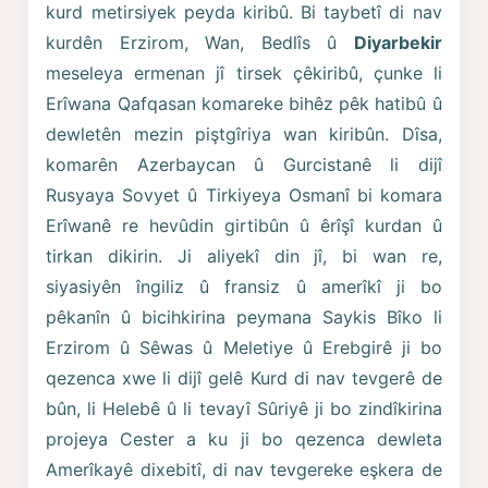
kurd metirsiyek peyda kiribû. Bi taybetî di nav
kurdên Erzirom, Wan, Bedlîs û
Diyarbekir
meseleya ermenan jî tirsek çêkiribû, çunke li
Erîwana Qafqasan komareke bihêz pêk hatibû û
dewletên mezin piştgîriya wan kiribûn. Dîsa,
komarên Azerbaycan û Gurcistanê li dijî
Rusyaya Sovyet û Tirkiyeya Osmanî bi komara
Erîwanê re hevûdin girtibûn û êrîşî kurdan û
tirkan dikirin. Ji aliyekî din jî, bi wan re,
siyasiyên îngiliz û fransiz û amerîkî ji bo
pêkanîn û bicihkirina peymana Saykis Bîko li
Erzirom û Sêwas û Meletiye û Erebgirê ji bo
qezenca xwe li dijî gelê Kurd di nav tevgerê de
bûn, li Helebê û li tevayî Sûriyê ji bo zindîkirina
projeya Cester a ku ji bo qezenca dewleta
Amerîkayê dixebitî, di nav tevgereke eşkera de