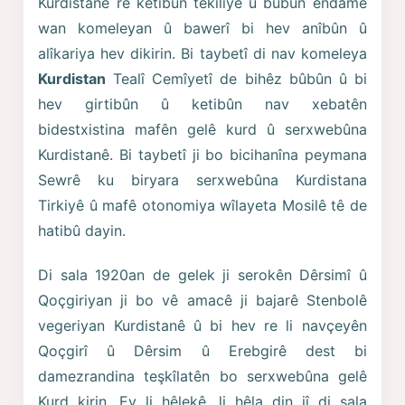
Kurdistanê re ketibûn têkiliyê û bûbûn endamê
wan komeleyan û bawerî bi hev anîbûn û
alîkariya hev dikirin. Bi taybetî di nav komeleya
Kurdistan
Tealî Cemîyetî de bihêz bûbûn û bi
hev girtibûn û ketibûn nav xebatên
bidestxistina mafên gelê kurd û serxwebûna
Kurdistanê. Bi taybetî ji bo bicihanîna peymana
Sewrê ku biryara serxwebûna Kurdistana
Tirkiyê û mafê otonomiya wîlayeta Mosilê tê de
hatibû dayin.
Di sala 1920an de gelek ji serokên Dêrsimî û
Qoçgiriyan ji bo vê amacê ji bajarê Stenbolê
vegeriyan Kurdistanê û bi hev re li navçeyên
Qoçgirî û Dêrsim û Erebgirê dest bi
damezrandina teşkîlatên bo serxwebûna gelê
Kurd kirin. Ev li hêlekê, li hêla din jî di sala