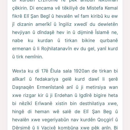
çêkirin. Di encama vê têkiliyê de Mistefa Kemal
fikrê Elî Şan Begî û hevalên wî fam kiribû ku ew
jî dizanin amerîkî û îngiliz xwedî du dewletên
hevjiyan û dîndaşê hev in û dijminê Îslamê ne,
nabe ku kurdan û tirkan bikine qurbanê
ermenan û li Rojhilatanavîn ev du gel, yanî kurd
û tirk nemînin.
Wexta ku di 17ê Êlula sala 1920an de tirkan bi
alîkarî û fedakariya gelê kurd dawî li şerê
Daşnaqên Ermenîstanê anî û ji metirsiya wan
xwe rizgar kir û ji Erdehan û Igdîrê bigire heta
bi nêzîkî Erîwanê xistin bin desthilatiya xwe,
hingê di heman wê salê de Elî Şan Beg û
hevalên xwe vegeriyabûn nav kurdên Qoçgirî û
Dêrsimê û li Vacixê kombûna xwe pêk anîn. Bi