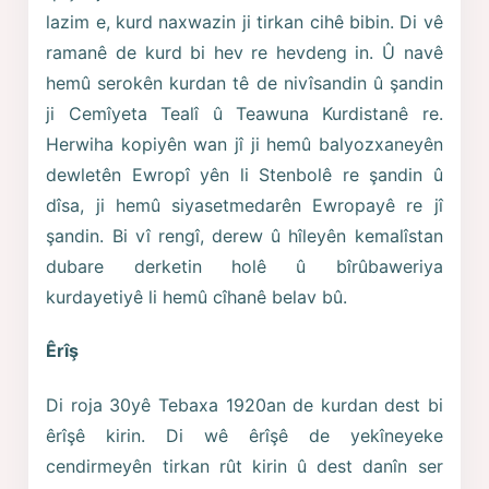
lazim e, kurd naxwazin ji tirkan cihê bibin. Di vê
ramanê de kurd bi hev re hevdeng in. Û navê
hemû serokên kurdan tê de nivîsandin û şandin
ji Cemîyeta Tealî û Teawuna Kurdistanê re.
Herwiha kopiyên wan jî ji hemû balyozxaneyên
dewletên Ewropî yên li Stenbolê re şandin û
dîsa, ji hemû siyasetmedarên Ewropayê re jî
şandin. Bi vî rengî, derew û hîleyên kemalîstan
dubare derketin holê û bîrûbaweriya
kurdayetiyê li hemû cîhanê belav bû.
Êrîş
Di roja 30yê Tebaxa 1920an de kurdan dest bi
êrîşê kirin. Di wê êrîşê de yekîneyeke
cendirmeyên tirkan rût kirin û dest danîn ser