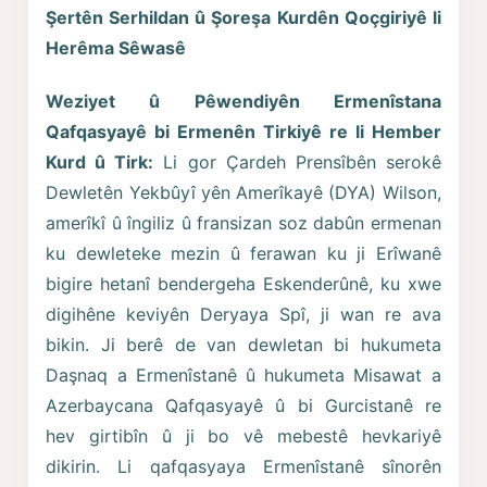
Şertên Serhildan û Şoreşa Kurdên Qoçgiriyê li
Herêma Sêwasê
Weziyet û Pêwendiyên Ermenîstana
Qafqasyayê bi Ermenên Tirkiyê re li Hember
Kurd û Tirk:
Li gor Çardeh Prensîbên serokê
Dewletên Yekbûyî yên Amerîkayê (DYA) Wilson,
amerîkî û îngiliz û fransizan soz dabûn ermenan
ku dewleteke mezin û ferawan ku ji Erîwanê
bigire hetanî bendergeha Eskenderûnê, ku xwe
digihêne keviyên Deryaya Spî, ji wan re ava
bikin. Ji berê de van dewletan bi hukumeta
Daşnaq a Ermenîstanê û hukumeta Misawat a
Azerbaycana Qafqasyayê û bi Gurcistanê re
hev girtibîn û ji bo vê mebestê hevkariyê
dikirin. Li qafqasyaya Ermenîstanê sînorên