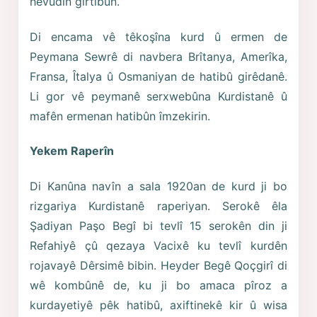
hevûdin girtibûn.
Di encama vê têkoşîna kurd û ermen de
Peymana Sewrê di navbera Brîtanya, Amerîka,
Fransa, Îtalya û Osmaniyan de hatibû girêdanê.
Li gor vê peymanê serxwebûna Kurdistanê û
mafên ermenan hatibûn îmzekirin.
Yekem Raperîn
Di Kanûna navîn a sala 1920an de kurd ji bo
rizgariya Kurdistanê raperiyan. Serokê êla
Şadiyan Paşo Begî bi tevlî 15 serokên din ji
Refahiyê çû qezaya Vacixê ku tevlî kurdên
rojavayê Dêrsimê bibin. Heyder Begê Qoçgirî di
wê kombûnê de, ku ji bo amaca pîroz a
kurdayetiyê pêk hatibû, axiftinekê kir û wisa