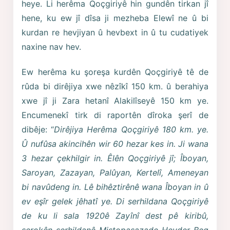
heye. Li herêma Qoçgiriyê hin gundên tirkan jî
hene, ku ew jî dîsa ji mezheba Elewî ne û bi
kurdan re hevjiyan û hevbext in û tu cudatiyek
naxine nav hev.
Ew herêma ku şoreşa kurdên Qoçgiriyê tê de
rûda bi dirêjiya xwe nêzîkî 150 km. û berahiya
xwe jî ji Zara hetanî Alakilîseyê 150 km ye.
Encumenekî tirk di raportên dîroka şerî de
dibêje: “
Dirêjiya Herêma Qoçgiriyê 180 km. ye.
Û nufûsa akincihên wir 60 hezar kes in. Ji wana
3 hezar çekhilgir in. Êlên Qoçgiriyê jî; Îboyan,
Saroyan, Zazayan, Palûyan, Kertelî, Ameneyan
bi navûdeng in. Lê bihêztirênê wana Îboyan in û
ev eşîr gelek jêhatî ye. Di serhildana Qoçgiriyê
de ku li sala 1920ê Zayînî dest pê kiribû,