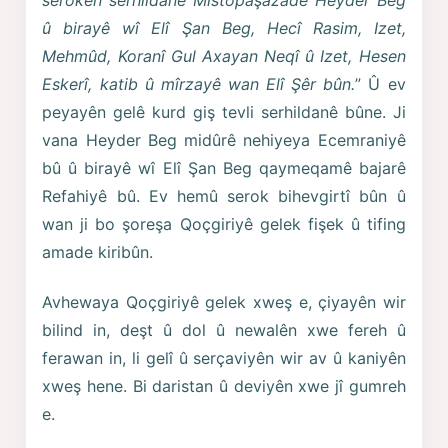
serokên serhildanê Mistopaşazade Heyder Beg
û birayê wî Elî Şan Beg, Hecî Rasim, Izet,
Mehmûd, Koranî Gul Axayan Neqî û Izet, Hesen
Eskerî, katib û mîrzayê wan Elî Şêr bûn.
” Û ev
peyayên gelê kurd giş tevli serhildanê bûne. Ji
vana Heyder Beg midûrê nehiyeya Ecemraniyê
bû û birayê wî Elî Şan Beg qaymeqamê bajarê
Refahiyê bû. Ev hemû serok bihevgirtî bûn û
wan ji bo şoreşa Qoçgiriyê gelek fişek û tifing
amade kiribûn.
Avhewaya Qoçgiriyê gelek xweş e, çiyayên wir
bilind in, deşt û dol û newalên xwe fereh û
ferawan in, li gelî û serçaviyên wir av û kaniyên
xweş hene. Bi daristan û deviyên xwe jî gumreh
e.