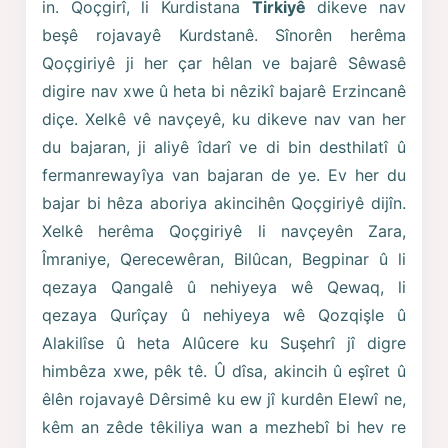
in. Qoçgirî, li Kurdistana
Tirkiyê
dikeve nav
beşê rojavayê Kurdstanê. Sînorên herêma
Qoçgiriyê ji her çar hêlan ve bajarê Sêwasê
digire nav xwe û heta bi nêzikî bajarê Erzincanê
diçe. Xelkê vê navçeyê, ku dikeve nav van her
du bajaran, ji aliyê îdarî ve di bin desthilatî û
fermanrewayîya van bajaran de ye. Ev her du
bajar bi hêza aboriya akincihên Qoçgiriyê dijîn.
Xelkê herêma Qoçgiriyê li navçeyên Zara,
Îmraniye, Qerecewêran, Bilûcan, Begpinar û li
qezaya Qangalê û nehiyeya wê Qewaq, li
qezaya Qurîçay û nehiyeya wê Qozqişle û
Alakilîse û heta Alûcere ku Suşehrî jî digre
himbêza xwe, pêk tê. Û dîsa, akincih û eşîret û
êlên rojavayê Dêrsimê ku ew jî kurdên Elewî ne,
kêm an zêde têkiliya wan a mezhebî bi hev re