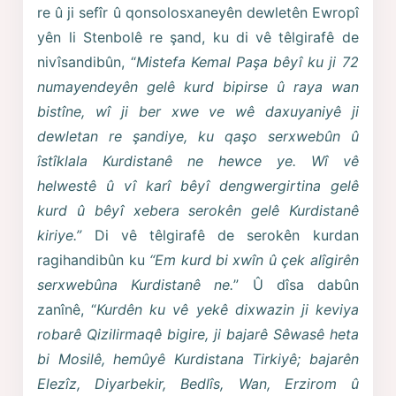
re û ji sefîr û qonsolosxaneyên dewletên Ewropî
yên li Stenbolê re şand, ku di vê têlgirafê de
nivîsandibûn, “
Mistefa Kemal Paşa bêyî ku ji 72
numayendeyên gelê kurd bipirse û raya wan
bistîne, wî ji ber xwe ve wê daxuyaniyê ji
dewletan re şandiye, ku qaşo serxwebûn û
îstîklala Kurdistanê ne hewce ye. Wî vê
helwestê û vî karî bêyî dengwergirtina gelê
kurd û bêyî xebera serokên gelê Kurdistanê
kiriye.”
Di vê têlgirafê de serokên kurdan
ragihandibûn ku
“Em kurd bi xwîn û çek alîgirên
serxwebûna Kurdistanê ne.
” Û dîsa dabûn
zanînê, “
Kurdên ku vê yekê dixwazin ji keviya
robarê Qizilirmaqê bigire, ji bajarê Sêwasê heta
bi Mosilê, hemûyê Kurdistana Tirkiyê; bajarên
Elezîz, Diyarbekir, Bedlîs, Wan, Erzirom û