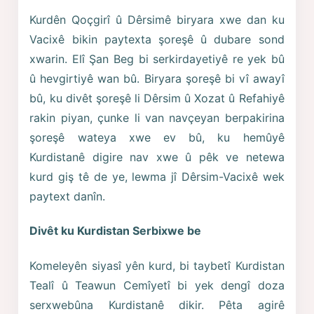
Kurdên Qoçgirî û Dêrsimê biryara xwe dan ku
Vacixê bikin paytexta şoreşê û dubare sond
xwarin. Elî Şan Beg bi serkirdayetiyê re yek bû
û hevgirtiyê wan bû. Biryara şoreşê bi vî awayî
bû, ku divêt şoreşê li Dêrsim û Xozat û Refahiyê
rakin piyan, çunke li van navçeyan berpakirina
şoreşê wateya xwe ev bû, ku hemûyê
Kurdistanê digire nav xwe û pêk ve netewa
kurd giş tê de ye, lewma jî Dêrsim-Vacixê wek
paytext danîn.
Divêt ku Kurdistan Serbixwe be
Komeleyên siyasî yên kurd, bi taybetî Kurdistan
Tealî û Teawun Cemîyetî bi yek dengî doza
serxwebûna Kurdistanê dikir. Pêta agirê