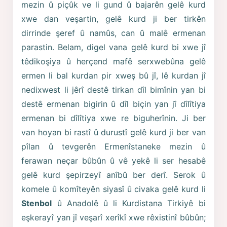
mezin û piçûk ve li gund û bajarên gelê kurd
xwe dan veşartin, gelê kurd ji ber tirkên
dirrinde şeref û namûs, can û malê ermenan
parastin. Belam, digel vana gelê kurd bi xwe jî
têdikoşiya û herçend mafê serxwebûna gelê
ermen li bal kurdan pir xweş bû jî, lê kurdan jî
nedixwest li jêrî destê tirkan dîl bimînin yan bi
destê ermenan bigirin û dîl biçin yan jî dîlîtiya
ermenan bi dîlîtiya xwe re biguherînin. Ji ber
van hoyan bi rastî û durustî gelê kurd ji ber van
pîlan û tevgerên Ermenîstaneke mezin û
ferawan neçar bûbûn û vê yekê li ser hesabê
gelê kurd şepirzeyî anîbû ber derî. Serok û
komele û komîteyên siyasî û civaka gelê kurd li
Stenbol
û Anadolê û li Kurdistana Tirkiyê bi
eşkerayî yan jî veşarî xerîkî xwe rêxistinî bûbûn;