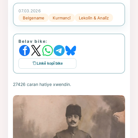
07.03.2026
Belgename
Kurmancî
Lekolîn & Analîz
Belav bike:
Linkê kopî bike
27426 caran hatiye xwendin.