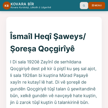
KOVARA BÎR
KB
MENU
Ara
Kovara Kurdoloji, Lêkolîn û Lêgerînê
Îsmaîl Heqî Şaweys/
Şoreşa Qoçgirîyê
I Di sala 1920ê Zayînî de serhildana
Qoçgiriyê dest pê kir û piştî ku şeş sal ajot,
li sala 1926an bi kuştina Mûrad Paşayê
xayîn re kutayî lê hat. Di vê şoreşê de
gundên Qoçgiriyê tûşî talan û şewitandinê
bûn, xelkê gundên vê navçeyê hate kuştin,
jin û zarok tûşî kuştin û talankirinê bûn.