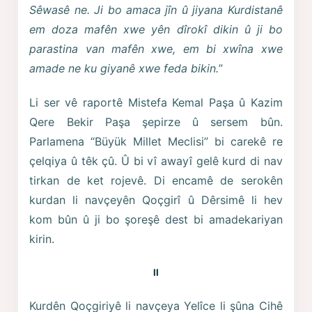
Sêwasê ne. Ji bo amaca jîn û jiyana Kurdistanê
em doza mafên xwe yên dîrokî dikin û ji bo
parastina van mafên xwe, em bi xwîna xwe
amade ne ku giyanê xwe feda bikin.
”
Li ser vê raportê Mistefa Kemal Paşa û Kazim
Qere Bekir Paşa şepirze û sersem bûn.
Parlamena “Büyük Millet Meclisi” bi carekê re
çelqiya û têk çû. Û bi vî awayî gelê kurd di nav
tirkan de ket rojevê. Di encamê de serokên
kurdan li navçeyên Qoçgirî û Dêrsimê li hev
kom bûn û ji bo şoreşê dest bi amadekariyan
kirin.
II
Kurdên Qoçgiriyê li navçeya Yelîce li şûna Cihê