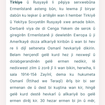
Tirkiye
û Rusyayê li pêşiya serxwebûna
Ermenîstanê asteng bûn, ku lewma jî biryar
dabûn ku leşker û artêşên wan li hember Tirkiyê
û Yekitya Sovyetên Rusyayê xwe amade bikin.
Derbarê viya de di Cenga Yekem de serok û
giregirên Ermenîstanê ji dewletên Ewropa û ji
Amerîkayê doza alîkariyê kiribûn û wan bi hev
re li dijî selteneta Osmanî hevkariyê dikirin.
Belam herçendî gelê kurd hez ji nexweşî û
dolabgerandinên gelê ermen nedikir, lê
nedixwest zilm û zorê jî li wan bikin, herwiha, li
sala 1914-15ê Zayînî, dema ku hukumeta
Osmanî (Îttihad we Teraqî) êrîş bir bi ser
ermenan de û dest bi kuştina wan kir, hingê
gelê kurd destê hevkarî û alîkariyê bo gelê
ermen dirêj kir. 30 hezar ermen bi jin û mêr,