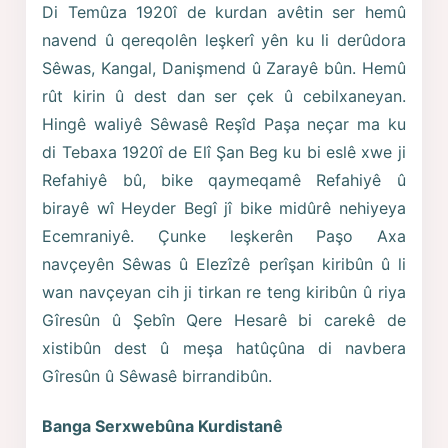
Di Temûza 1920î de kurdan avêtin ser hemû
navend û qereqolên leşkerî yên ku li derûdora
Sêwas, Kangal, Danişmend û Zarayê bûn. Hemû
rût kirin û dest dan ser çek û cebilxaneyan.
Hingê waliyê Sêwasê Reşîd Paşa neçar ma ku
di Tebaxa 1920î de Elî Şan Beg ku bi eslê xwe ji
Refahiyê bû, bike qaymeqamê Refahiyê û
birayê wî Heyder Begî jî bike midûrê nehiyeya
Ecemraniyê. Çunke leşkerên Paşo Axa
navçeyên Sêwas û Elezîzê perîşan kiribûn û li
wan navçeyan cih ji tirkan re teng kiribûn û riya
Gîresûn û Şebîn Qere Hesarê bi carekê de
xistibûn dest û meşa hatûçûna di navbera
Gîresûn û Sêwasê birrandibûn.
Banga Serxwebûna Kurdistanê