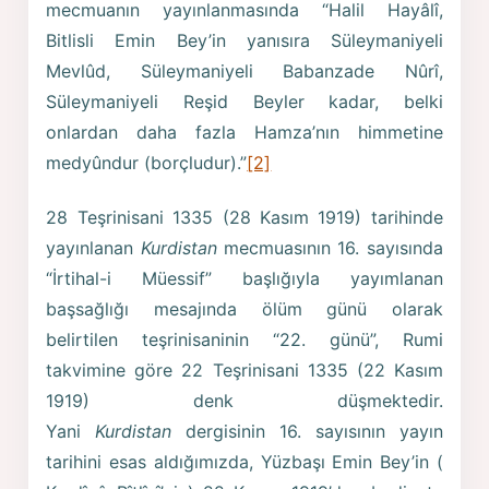
mecmuanın yayınlanmasında “Halil Hayâlî,
Bitlisli Emin Bey’in yanısıra Süleymaniyeli
Mevlûd, Süleymaniyeli Babanzade Nûrî,
Süleymaniyeli Reşid Beyler kadar, belki
onlardan daha fazla Hamza’nın himmetine
medyûndur (borçludur).”
[2]
28 Teşrinisani 1335 (28 Kasım 1919) tarihinde
yayınlanan
Kurdistan
mecmuasının 16. sayısında
“İrtihal-i Müessif” başlığıyla yayımlanan
başsağlığı mesajında ölüm günü olarak
belirtilen teşrinisaninin “22. günü”, Rumi
takvimine göre 22 Teşrinisani 1335 (22 Kasım
1919) denk düşmektedir.
Yani
Kurdistan
dergisinin 16. sayısının yayın
tarihini esas aldığımızda, Yüzbaşı Emin Bey’in (