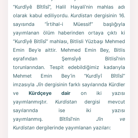
“Kurdîyê Bîtlîsî”, Halil Hayali’nin mahlas adı
olarak kabul ediliyordu.
Kurdistan
dergisinin 16.
sayısında “İrtihal-i Müessif” başlığıyla
yayımlanan ölüm haberinden ortaya çıktı ki
“Kurdîyê Bitlîsî” mahlası, Bitlisli Yüzbaşı Mehmed
Emin Bey’e aittir. Mehmed Emin Bey, Bitlis
eşrafından Şemsîyê Bitlisî’nin
torunlarından. Tespit edebildiğimiz kadarıyla
Mehmet Emin Bey’in “Kurdîyî Bîtlîsî”
imzasıyla
Jîn
dergisinin farklı sayılarında Kürdler
ve
Kürdçeye dair
on iki yazısı
yayımlanmıştır.
Kurdistan
dergisi mevcut
sayılarında ise iki yazısı
yayımlanmış. Bîtlîsî’nin
Jîn ve
Kurdistan
dergilerinde yayımlanan yazıları: