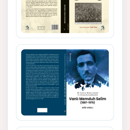
Gazeteci, Yazar, Hukukçu ve
Siyasetçi Kimliğiyle Mevlanzade
Rıfat - Seîd Veroj
Memduh Selîmê Wanî (1887-1876)