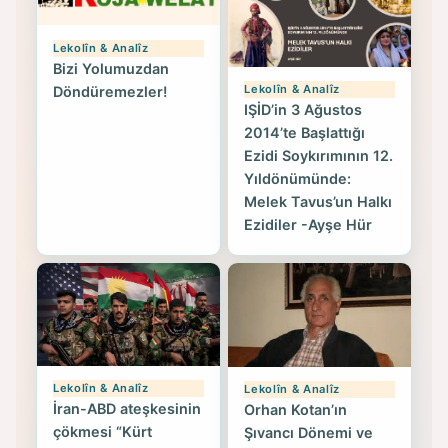
Lekolîn & Analîz
Bizi Yolumuzdan
Lekolîn & Analîz
Döndüremezler!
IŞİD’in 3 Ağustos
2014’te Başlattığı
Ezidi Soykırımının 12.
Yıldönümünde:
Melek Tavus’un Halkı
Ezidiler -Ayşe Hür
Lekolîn & Analîz
Lekolîn & Analîz
İran-ABD ateşkesinin
Orhan Kotan’ın
çökmesi “Kürt
Şıvancı Dönemi ve