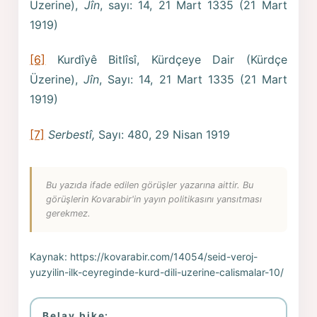
Üzerine),
Jîn
, sayı: 14, 21 Mart 1335 (21 Mart
1919)
[6]
Kurdîyê Bitlîsî, Kürdçeye Dair (Kürdçe
Üzerine),
Jîn
, Sayı: 14, 21 Mart 1335 (21 Mart
1919)
[7]
Serbestî,
Sayı: 480, 29 Nisan 1919
Bu yazıda ifade edilen görüşler yazarına aittir. Bu
görüşlerin Kovarabir'in yayın politikasını yansıtması
gerekmez.
Kaynak:
https://kovarabir.com/14054/seid-veroj-
yuzyilin-ilk-ceyreginde-kurd-dili-uzerine-calismalar-10/
Belav bike: