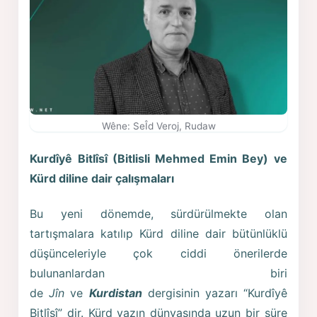
Wêne: SeÎd Veroj, Rudaw
Kurdîyê Bitlîsî (Bitlisli Mehmed Emin Bey) ve
Kürd diline dair çalışmaları
Bu yeni dönemde, sürdürülmekte olan
tartışmalara katılıp Kürd diline dair bütünlüklü
düşünceleriyle çok ciddi önerilerde
bulunanlardan biri
de
Jîn
ve
Kurdistan
dergisinin yazarı “Kurdîyê
Bitlîsî” dir. Kürd yazın dünyasında uzun bir süre