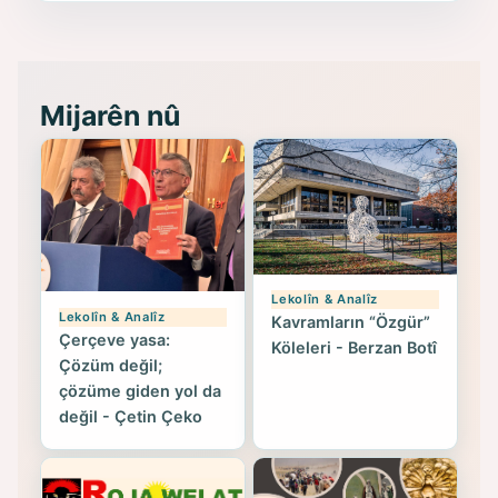
(Hoybun)’un Kuruluş Çalışmaları- 8
- Seîd Veroj
Mijarên nû
Lekolîn & Analîz
Lekolîn & Analîz
Kavramların “Özgür”
Çerçeve yasa:
Köleleri - Berzan Botî
Çözüm değil;
çözüme giden yol da
değil - Çetin Çeko