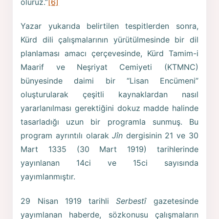
oluruz.”
[6]
Yazar yukarıda belirtilen tespitlerden sonra,
Kürd dili çalışmalarının yürütülmesinde bir dil
planlaması amacı çerçevesinde, Kürd Tamim-i
Maarif ve Neşriyat Cemiyeti (KTMNC)
bünyesinde daimi bir “Lisan Encümeni”
oluşturularak çeşitli kaynaklardan nasıl
yararlanılması gerektiğini dokuz madde halinde
tasarladığı uzun bir programla sunmuş. Bu
program ayrıntılı olarak
Jîn
dergisinin 21 ve 30
Mart 1335 (30 Mart 1919) tarihlerinde
yayınlanan 14ci ve 15ci sayısında
yayımlanmıştır.
29 Nisan 1919 tarihli
Serbestî
gazetesinde
yayımlanan haberde, sözkonusu çalışmaların