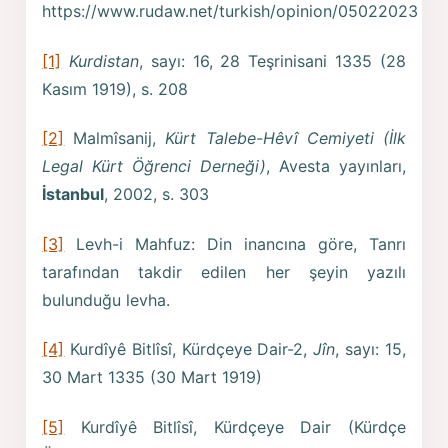
https://www.rudaw.net/turkish/opinion/05022023
[1]
Kurdistan
, sayı: 16, 28 Teşrinisani 1335 (28
Kasım 1919), s. 208
[2]
Malmîsanij,
Kürt Talebe-Hêvî Cemiyeti (İlk
Legal Kürt Öğrenci Derneği)
, Avesta yayınları,
İstanbul
, 2002, s. 303
[3]
Levh-i Mahfuz: Din inancına göre, Tanrı
tarafından takdir edilen her şeyin yazılı
bulunduğu levha.
[4]
Kurdîyê Bitlîsî, Kürdçeye Dair-2,
Jîn
, sayı: 15,
30 Mart 1335 (30 Mart 1919)
[5]
Kurdîyê Bitlîsî, Kürdçeye Dair (Kürdçe