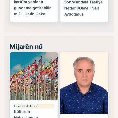
kartı”nı yeniden
Sonrasındaki Tasfiye
gündeme getirebilir
Nedeni/Olayı - Sait
mi? - Çetin Çeko
Aydoğmuş
Mijarên nû
Lekolîn & Analîz
Kültürün
Hafızasından