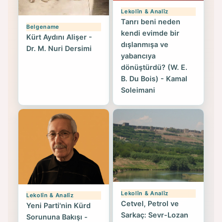
Lekolîn & Analîz
Tanrı beni neden
Belgename
kendi evimde bir
Kürt Aydını Alişer -
dışlanmışa ve
Dr. M. Nuri Dersimi
yabancıya
dönüştürdü? (W. E.
B. Du Bois) - Kamal
Soleimani
Lekolîn & Analîz
Lekolîn & Analîz
Cetvel, Petrol ve
Yeni Parti'nin Kürd
Sarkaç: Sevr-Lozan
Sorununa Bakışı -