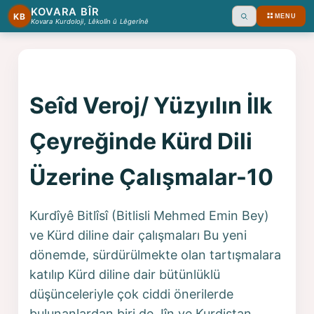
KOVARA BÎR
KB
MENU
Ara
Kovara Kurdoloji, Lêkolîn û Lêgerînê
Seîd Veroj/ Yüzyılın İlk
Çeyreğinde Kürd Dili
Üzerine Çalışmalar-10
Kurdîyê Bitlîsî (Bitlisli Mehmed Emin Bey)
ve Kürd diline dair çalışmaları Bu yeni
dönemde, sürdürülmekte olan tartışmalara
katılıp Kürd diline dair bütünlüklü
düşünceleriyle çok ciddi önerilerde
bulunanlardan biri de Jîn ve Kurdistan