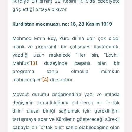
Kurdîyê Bîtlîsî’nin) 22 Kasım 1919’da ebediyete
göç ettiği ortaya çıkıyor.
Kurdistan mecmuası, no: 16, 28 Kasım 1919
Mehmed Emin Bey, Kürd diline dair çok ciddi
planlı ve programlı bir çalışmayı kastederek,
yazdığı uzun makalede “Her işin, “Levh-i
Mahfuz”
[3]
düzeyinde başarılı olan bir
programa sahip olmakla mümkün
olabileceğini”
[4]
dile getirir.
Mevcut durumu değerlendirip yazı ve imlada
değişimin zorunluluğunu belirterek bir “ortak
dilin” ulusal birliği sağlamak için gerekliliğini
tartışmaya açar ve Kürdlerin göstereceği sürekli
çabayla bir “ortak dile” sahip olabileceğine olan