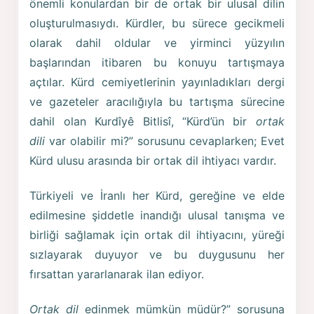
önemli konulardan bir de ortak bir ulusal dilin
oluşturulmasıydı. Kürdler, bu sürece gecikmeli
olarak dahil oldular ve yirminci yüzyılın
başlarından itibaren bu konuyu tartışmaya
açtılar. Kürd cemiyetlerinin yayınladıkları dergi
ve gazeteler aracılığıyla bu tartışma sürecine
dahil olan Kurdîyê Bitlisî, “Kürd’ün bir
ortak
dili
var olabilir mi?” sorusunu cevaplarken; Evet
Kürd ulusu arasında bir ortak dil ihtiyacı vardır.
Türkiyeli ve İranlı her Kürd, gereğine ve elde
edilmesine şiddetle inandığı ulusal tanışma ve
birliği sağlamak için ortak dil ihtiyacını, yüreği
sızlayarak duyuyor ve bu duygusunu her
fırsattan yararlanarak ilan ediyor.
Ortak dil
edinmek mümkün müdür?” sorusuna