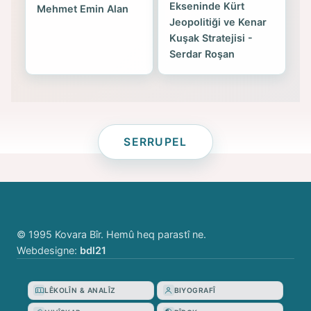
Ekseninde Kürt
Mehmet Emin Alan
Jeopolitiği ve Kenar
Kuşak Stratejisi -
Serdar Roşan
SERRUPEL
© 1995 Kovara Bîr. Hemû heq parastî ne.
Webdesigne:
bdl21
LÊKOLÎN & ANALÎZ
BIYOGRAFÎ