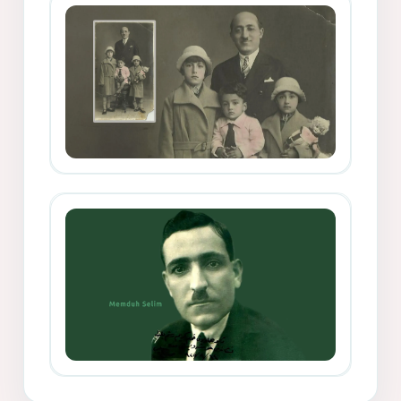
Mihemed Mîhrî Hîlav ji afirênerên
rewşenbîriya nûjen e
Memduh Selim ve Xoybûn