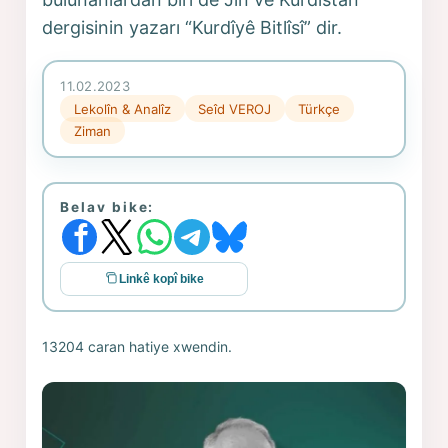
dergisinin yazarı “Kurdîyê Bitlîsî” dir.
11.02.2023
Lekolîn & Analîz
Seîd VEROJ
Türkçe
Ziman
Belav bike:
Linkê kopî bike
13204 caran hatiye xwendin.