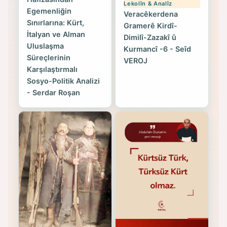
Lekolîn & Analîz
Egemenliğin
Veracêkerdena
Sınırlarına: Kürt,
Gramerê Kirdî-
İtalyan ve Alman
Dimilî-Zazakî û
Uluslaşma
Kurmancî -6 - Seîd
Süreçlerinin
VEROJ
Karşılaştırmalı
Sosyo-Politik Analizi
- Serdar Roşan