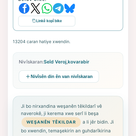
Linkê kopî bike
13204 caran hatiye xwendin.
Nivîskaran:
Seîd Veroj
,
kovarabir
Nivîsên din ên van nivîskaran
Ji bo nirxandina weşanên têkildarî vê
naverokê, ji kerema xwe serî li beşa
a li jêr bidin. Ji
WEŞANÊN TÊKILDAR
bo xwendin, temaşekirin an guhdarîkirina