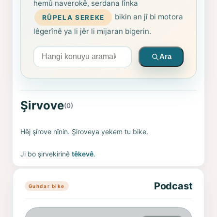
hemû naverokê, serdana lînka
bikin an jî bi motora
RÛPELA SEREKE
lêgerînê ya li jêr li mijaran bigerin.
Arama yapın
Ara
Şirvove
(0)
Hêj şîrove nînin. Şiroveya yekem tu bike.
Ji bo şirvekirinê
têkevê
.
Podcast
Guhdar bike