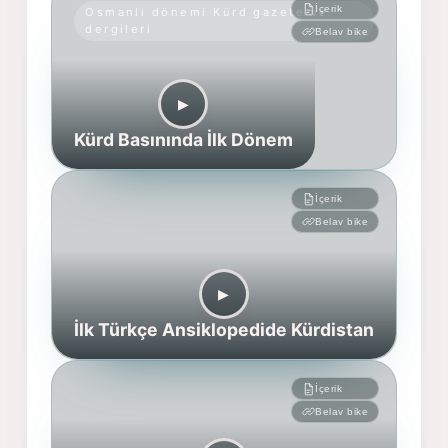
İçerik
Osmanlı dönemi Kürd gazete ve
dergileri
Belav bike
▶︎
Kürd Basınında İlk Dönem
İçerik
Belav bike
▶︎
İlk Türkçe Ansiklopedide Kürdistan
İçerik
Belav bike