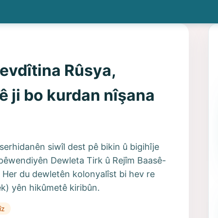
evdîtina Rûsya,
ê ji bo kurdan nîşana
serhidanên siwîl dest pê bikin û bigihîje
pêwendiyên Dewleta Tirk û Rejîm Baasê-
 Her du dewletên kolonyalîst bi hev re
ek) yên hikûmetê kiribûn.
îz