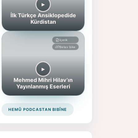
▶︎
İlk Türkçe Ansiklopedide
Kürdistan
İçerik
Belav bike
▶︎
Mehmed Mihri Hilav’ın
Yayınlanmış Eserleri
HEMÛ PODCASTAN BIBÎNE