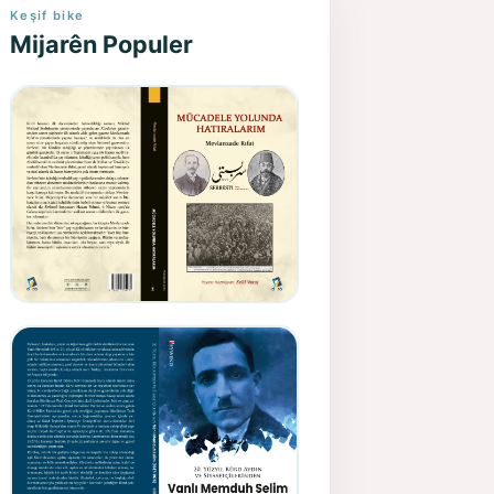
Keşif bike
Mijarên Populer
Gazeteci, Yazar, Hukukçu ve
Siyasetçi Kimliğiyle
Mevlanzade Rıfat - Seîd
Veroj