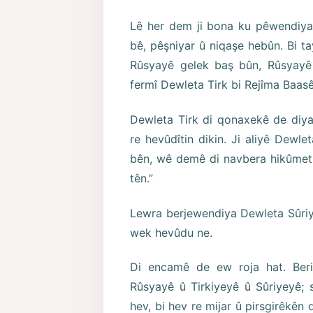
Lê her dem ji bona ku pêwendiya 
bê, pêşniyar û niqaşe hebûn. Bi ta
Rûsyayê gelek baş bûn, Rûsyayê 
fermî Dewleta Tirk bi Rejîma Baasê
Dewleta Tirk di qonaxekê de diyar
re hevûdîtin dikin. Ji aliyê Dewle
bên, wê demê di navbera hikûmet 
tên.”
Lewra berjewendiya Dewleta Sûriy
wek hevûdu ne.
Di encamê de ew roja hat. Beri
Rûsyayê û Tirkiyeyê û Sûriyeyê; 
hev, bi hev re mijar û pirsgirêkên