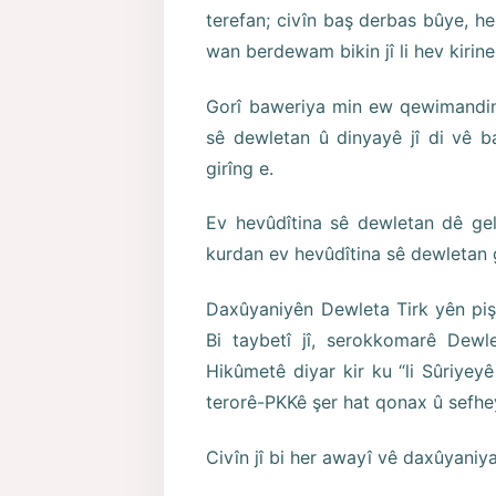
terefan; civîn baş derbas bûye, h
wan berdewam bikin jî li hev kirine
Gorî baweriya min ew qewimandinek
sê dewletan û dinyayê jî di vê 
girîng e.
Ev hevûdîtina sê dewletan dê gel
kurdan ev hevûdîtina sê dewletan g
Daxûyaniyên Dewleta Tirk yên piştî
Bi taybetî jî, serokkomarê Dewl
Hikûmetê diyar kir ku “li Sûriyey
terorê-PKKê şer hat qonax û sefhe
Civîn jî bi her awayî vê daxûyaniy