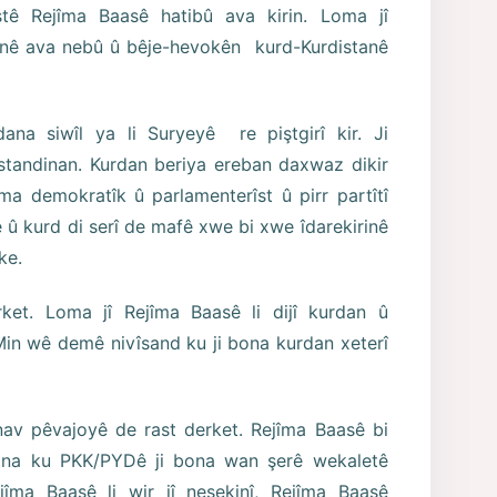
tê Rejîma Baasê hatibû ava kirin. Loma jî
nê ava nebû û bêje-hevokên kurd-Kurdistanê
ana siwîl ya li Suryeyê re piştgirî kir. Ji
standinan. Kurdan beriya ereban daxwaz dikir
ma demokratîk û parlamenterîst û pirr partîtî
 û kurd di serî de mafê xwe bi xwe îdarekirinê
ke.
rket. Loma jî Rejîma Baasê li dijî kurdan û
Min wê demê nivîsand ku ji bona kurdan xeterî
av pêvajoyê de rast derket. Rejîma Baasê bi
bona ku PKK/PYDê ji bona wan şerê wekaletê
jîma Baasê li wir jî nesekinî, Rejîma Baasê