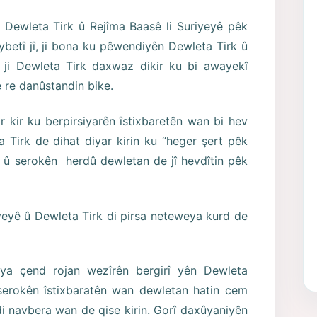
Dewleta Tirk û Rejîma Baasê li Suriyeyê pêk
ybetî jî, ji bona ku pêwendiyên Dewleta Tirk û
ji Dewleta Tirk daxwaz dikir ku bi awayekî
 re danûstandin bike.
 kir ku berpirsiyarên îstixbaretên wan bi hev
ta Tirk de dihat diyar kirin ku “heger şert pêk
û serokên herdû dewletan de jî hevdîtin pêk
eyê û Dewleta Tirk di pirsa neteweya kurd de
ya çend rojan wezîrên bergirî yên Dewleta
serokên îstixbaratên wan dewletan hatin cem
 di navbera wan de qise kirin. Gorî daxûyaniyên