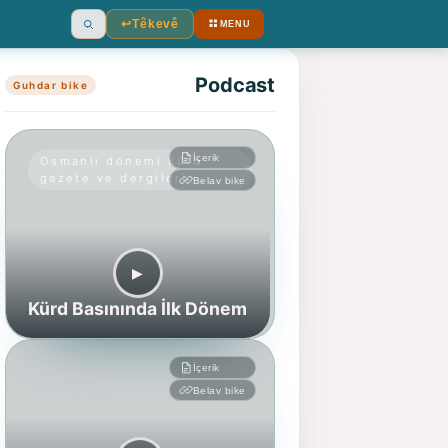
↩︎
Têkevê
MENU
Ara
Podcast
Guhdar bike
İçerik
Osmanlı dönemi Kürd
gazete ve dergileri
Belav bike
▶︎
Kürd Basınında İlk Dönem
İçerik
Belav bike