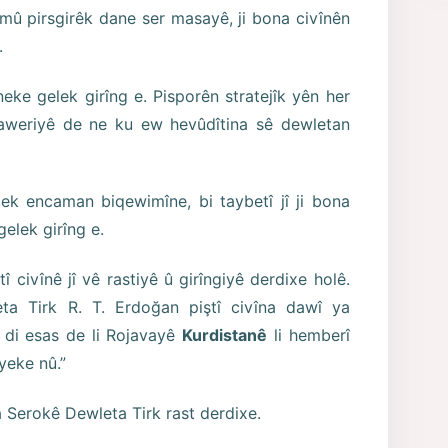
emû pirsgirêk dane ser masayê, ji bona civînên
.
e gelek gir­îng e. Pisporên stratejîk yên her
baweriyê de ne ku ew hevûdîtina sê dewletan
ek encaman biqewimîne, bi taybetî jî ji bona
elek girîng e.
 civînê jî vê rastiyê û girîngiyê derdixe holê.
eta Tirk R. T. Erdoğan piştî civîna dawî ya
ê di esas de li Rojavayê
Kurdistanê
li hemberî
yeke nû.”
a Serokê Dewleta Tirk rast derdixe.