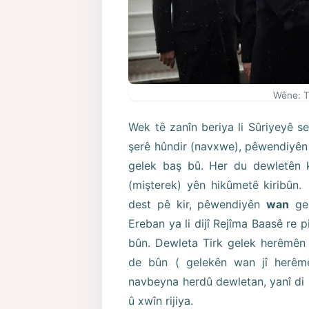
Wêne: T
Wek tê zanîn beriya li Sûriyeyê se
şerê hûndir (navxwe), pêwendiyên
gelek baş bû. Her du dewletên k
(mişterek) yên hikûmetê kiribûn.
dest pê kir, pêwendiyên
wan
gel
Ereban ya li dijî Rejîma Baasê re p
bûn. Dewleta Tirk gelek herêmên 
de bûn ( gelekên wan jî herêmê
navbeyna herdû dewletan, yanî di
û xwîn rijiya.