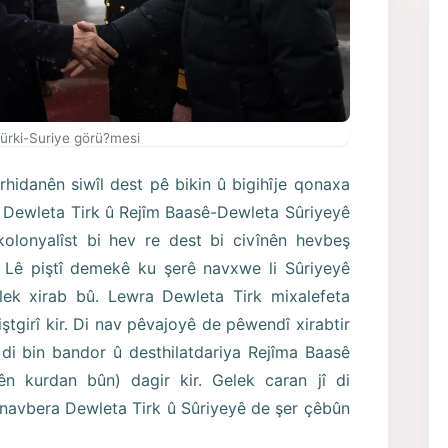
ürki-Suriye görü?mesi
rhidanên siwîl dest pê bikin û bigihîje qonaxa
 Dewleta Tirk û Rejîm Baasê-Dewleta Sûriyeyê
olonyalîst bi hev re dest bi civînên hevbeş
 Lê piştî demekê ku şerê navxwe li Sûriyeyê
ek xirab bû. Lewra Dewleta Tirk mixalefeta
iştgirî kir. Di nav pêvajoyê de pêwendî xirabtir
di bin bandor û desthilatdariya Rejîma Baasê
n kurdan bûn) dagir kir. Gelek caran jî di
 navbera Dewleta Tirk û Sûriyeyê de şer çêbûn