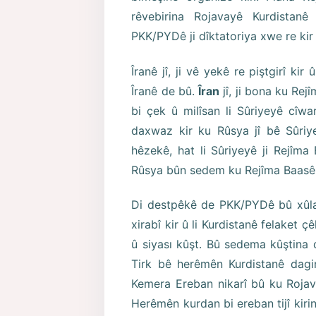
rêvebirina Rojavayê Kurdistan
PKK/PYDê ji dîktatoriya xwe re kir 
Îranê jî, ji vê yekê re piştgirî ki
Îranê de bû.
Îran
jî, ji bona ku Rej
bi çek û milîsan li Sûriyeyê cîw
daxwaz kir ku Rûsya jî bê Sûriye
hêzekê, hat li Sûriyeyê ji Rejîma
Rûsya bûn sedem ku Rejîma Baasê l
Di destpêkê de PKK/PYDê bû xûla
xirabî kir û li Kurdistanê felaket 
û siyası kûşt. Bû sedema kûştina
Tirk bê herêmên Kurdistanê dagir
Kemera Ereban nikarî bû ku Rojav
Herêmên kurdan bi ereban tijî kirin