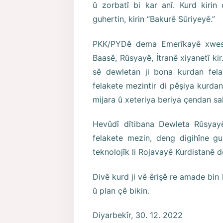
û zorbatî bi kar anî. Kurd kirin
guhertin, kirin “Bakurê Sûriyeyê.”
PKK/PYDê dema Emerîkayê xwest
Baasê, Rûsyayê, İtranê xiyanetî ki
sê dewletan ji bona kurdan felak
felakete mezintir di pêşiya kurd
mijara û xeteriya beriya çendan sal
Hevûdî dîtibana Dewleta Rûsyay
felakete mezin, deng digihîne gu
teknolojîk li Rojavayê Kurdistanê 
Divê kurd ji vê êrişê re amade bin
û plan çê bikin.
Diyarbekîr, 30. 12. 2022