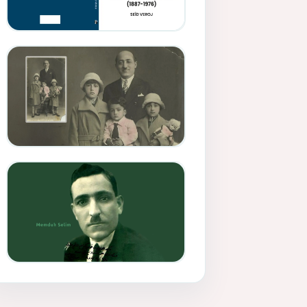
Memduh Selîmê Wanî (1887-
1876)
Mihemed Mîhrî Hîlav ji
afirênerên rewşenbîriya
nûjen e
Memduh Selim ve Xoybûn
(Hoybun)’un Kuruluş