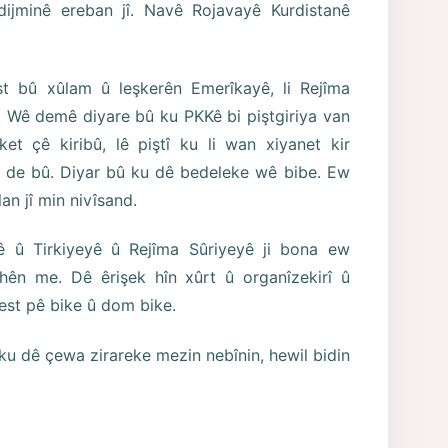
 dijminê ereban jî. Navê Rojavayê Kurdistanê
 bû xûlam û leşkerên Emerîkayê, li Rejîma
r. Wê demê diyare bû ku PKKê bi piştgiriya van
et çê kiribû, lê piştî ku li wan xiyanet kir
an de bû. Diyar bû ku dê bedeleke wê bibe. Ew
an jî min nivîsand.
ê û Tirkiyeyê û Rejîma Sûriyeyê ji bona ew
hên me. Dê êrişek hîn xûrt û organîzekirî û
dest pê bike û dom bike.
 ku dê çewa zirareke mezin nebînin, hewil bidin