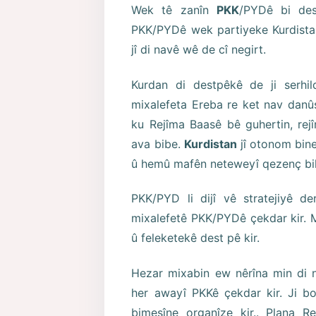
Wek tê zanîn
PKK
/PYDê bi des
PKK/PYDê wek partiyeke Kurdista
jî di navê wê de cî negirt.
Kurdan di destpêkê de ji serhild
mixalefeta Ereba re ket nav danû
ku Rejîma Baasê bê guhertin, rejî
ava bibe.
Kurdistan
jî otonom bine
û hemû mafên neteweyî qezenç bi
PKK/PYD li dijî vê stratejiyê de
mixalefetê PKK/PYDê çekdar kir. 
û feleketekê dest pê kir.
Hezar mixabin ew nêrîna min di n
her awayî PKKê çekdar kir. Ji 
bimeşîne organîze kir.. Plana Re