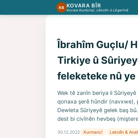
KOVARA BÎR
KB
Kovara Kurdoloji, Lêkolîn û Lêgerînê
Îbrahîm Guçlu/ H
Tirkiye û Sûriyey
feleketeke nû ye
Wek tê zanîn beriya li Sûriyeyê 
qonaxa şerê hûndir (navxwe), 
Dewleta Sûriyeyê gelek baş bû.
dest bi civînên hevbeş (mişter
30.12.2022
Kurmancî
Lekolîn & Anal