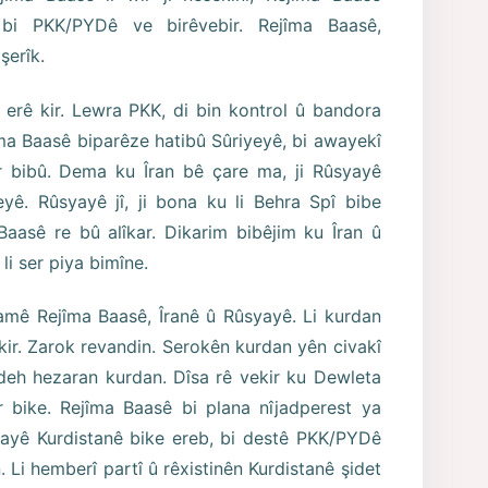
ê bi PKK/PYDê ve birêvebir. Rejîma Baasê,
şerîk.
r û erê kir. Lewra PKK, di bin kontrol û bandora
îma Baasê biparêze hatibû Sûriyeyê, bi awayekî
ar bibû. Dema ku Îran bê çare ma, ji Rûsyayê
yê. Rûsyayê jî, ji bona ku li Behra Spî bibe
 Baasê re bû alîkar. Dikarim bibêjim ku Îran û
i ser piya bimîne.
mê Rejîma Baasê, Îranê û Rûsyayê. Li kurdan
çêkir. Zarok revandin. Serokên kurdan yên civakî
 deh hezaran kurdan. Dîsa rê vekir ku Dewleta
 bike. Rejîma Baasê bi plana nîjadperest ya
ayê Kurdistanê bike ereb, bi destê PKK/PYDê
. Li hemberî partî û rêxistinên Kurdistanê şidet