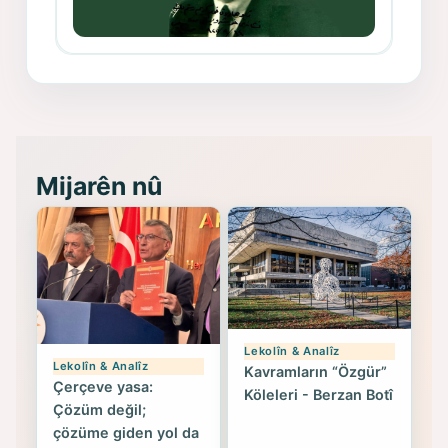
Memduh Selim ve Xoybûn
(Hoybun)’un Kuruluş Çalışmaları- 8
- Seîd Veroj
Mijarên nû
Lekolîn & Analîz
Lekolîn & Analîz
Kavramların “Özgür”
Çerçeve yasa:
Köleleri - Berzan Botî
Çözüm değil;
çözüme giden yol da