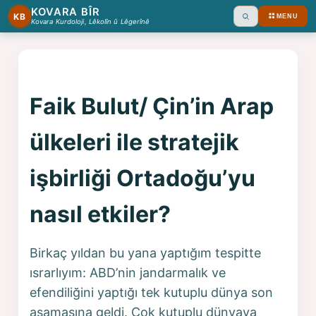
KOVARA BÎR
KB
MENU
Ara
Kovara Kurdoloji, Lêkolîn û Lêgerînê
Faik Bulut/ Çin’in Arap
ülkeleri ile stratejik
işbirliği Ortadoğu’yu
nasıl etkiler?
Birkaç yıldan bu yana yaptığım tespitte
ısrarlıyım: ABD’nin jandarmalık ve
efendiliğini yaptığı tek kutuplu dünya son
aşamasına geldi. Çok kutuplu dünyaya