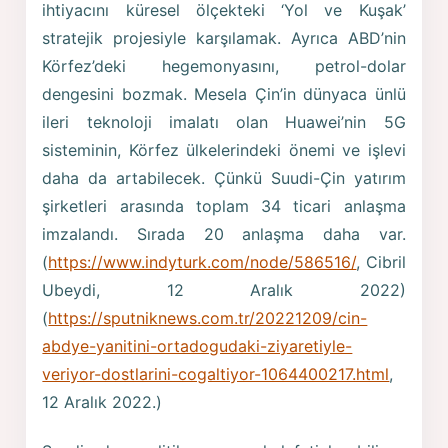
ihtiyacını küresel ölçekteki ‘Yol ve Kuşak’
stratejik projesiyle karşılamak. Ayrıca ABD’nin
Körfez’deki hegemonyasını, petrol-dolar
dengesini bozmak. Mesela Çin’in dünyaca ünlü
ileri teknoloji imalatı olan Huawei’nin 5G
sisteminin, Körfez ülkelerindeki önemi ve işlevi
daha da artabilecek. Çünkü Suudi-Çin yatırım
şirketleri arasında toplam 34 ticari anlaşma
imzalandı. Sırada 20 anlaşma daha var.
(
https://www.indyturk.com/node/586516/
, Cibril
Ubeydi, 12 Aralık 2022)
(
https://sputniknews.com.tr/20221209/cin-
abdye-yanitini-ortadogudaki-ziyaretiyle-
veriyor-dostlarini-cogaltiyor-1064400217.html
,
12 Aralık 2022.)