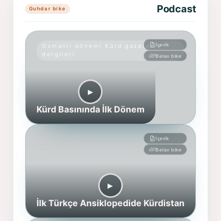
Podcast
Guhdar bike
İçerik
Osmanlı dönemi Kürd gazete ve
dergileri
Belav bike
▶︎
Kürd Basınında İlk Dönem
İçerik
Belav bike
▶︎
İlk Türkçe Ansiklopedide Kürdistan