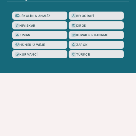
LÊKOLÎN & ANALÎZ
BIYOGRAFÎ
NIVÎSKAR
DÎROK
ZIMAN
KOVAR û ROJNAME
HÛNER Û WÊJE
ZAROK
KURMANCÎ
TÜRKÇE