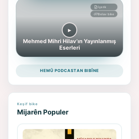
İçerik
Belav bike
▶︎
Mehmed Mihri Hilav’ın Yayınlanmış
Eserleri
HEMÛ PODCASTAN BIBÎNE
Keşif bike
Mijarên Populer