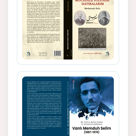
Gazeteci, Yazar, Hukukçu ve
Siyasetçi Kimliğiyle Mevlanzade
Rıfat - Seîd Veroj