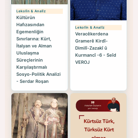
Lekolîn & Analîz
Kültürün
Hafızasından
Lekolîn & Analîz
Egemenliğin
Veracêkerdena
Sınırlarına: Kürt,
Gramerê Kirdî-
İtalyan ve Alman
Dimilî-Zazakî û
Uluslaşma
Kurmancî -6 - Seîd
Süreçlerinin
VEROJ
Karşılaştırmalı
Sosyo-Politik Analizi
- Serdar Roşan