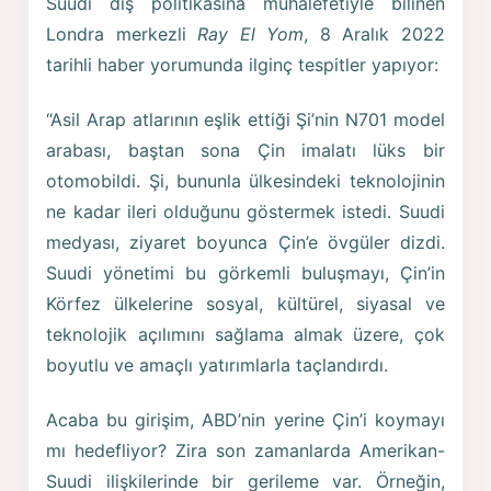
Suudi dış politikasına muhalefetiyle bilinen
Londra merkezli
Ray El Yom
, 8 Aralık 2022
tarihli haber yorumunda ilginç tespitler yapıyor:
“Asil Arap atlarının eşlik ettiği Şi’nin N701 model
arabası, baştan sona Çin imalatı lüks bir
otomobildi. Şi, bununla ülkesindeki teknolojinin
ne kadar ileri olduğunu göstermek istedi. Suudi
medyası, ziyaret boyunca Çin’e övgüler dizdi.
Suudi yönetimi bu görkemli buluşmayı, Çin’in
Körfez ülkelerine sosyal, kültürel, siyasal ve
teknolojik açılımını sağlama almak üzere, çok
boyutlu ve amaçlı yatırımlarla taçlandırdı.
Acaba bu girişim, ABD’nin yerine Çin’i koymayı
mı hedefliyor? Zira son zamanlarda Amerikan-
Suudi ilişkilerinde bir gerileme var. Örneğin,