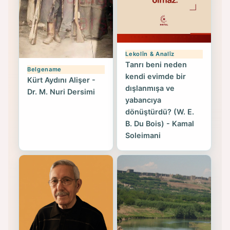
Lekolîn & Analîz
Tanrı beni neden
Belgename
kendi evimde bir
Kürt Aydını Alişer -
dışlanmışa ve
Dr. M. Nuri Dersimi
yabancıya
dönüştürdü? (W. E.
B. Du Bois) - Kamal
Soleimani