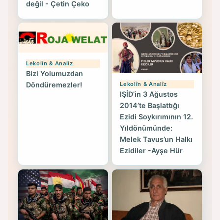
değil - Çetin Çeko
Lekolîn & Analîz
Bizi Yolumuzdan
Lekolîn & Analîz
Döndüremezler!
IŞİD’in 3 Ağustos
2014’te Başlattığı
Ezidi Soykırımının 12.
Yıldönümünde:
Melek Tavus’un Halkı
Ezidiler -Ayşe Hür