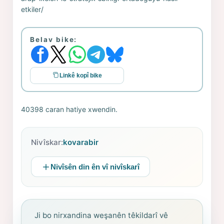
etkiler/
Belav bike:
Linkê kopî bike
40398 caran hatiye xwendin.
Nivîskar:
kovarabir
Nivîsên din ên vî nivîskarî
Ji bo nirxandina weşanên têkildarî vê