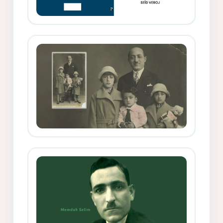
Memduh Selîmê Wanî (1887-1876)
Mihemed Mîhrî Hîlav ji afirênerên
rewşenbîriya nûjen e