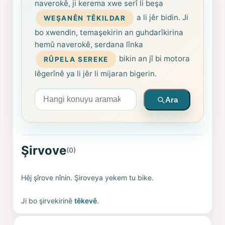
naverokê, ji kerema xwe serî li beşa
a li jêr bidin. Ji
WEŞANÊN TÊKILDAR
bo xwendin, temaşekirin an guhdarîkirina
hemû naverokê, serdana lînka
bikin an jî bi motora
RÛPELA SEREKE
lêgerînê ya li jêr li mijaran bigerin.
Arama yapın
Ara
Şirvove
(0)
Hêj şîrove nînin. Şiroveya yekem tu bike.
Ji bo şirvekirinê
têkevê
.