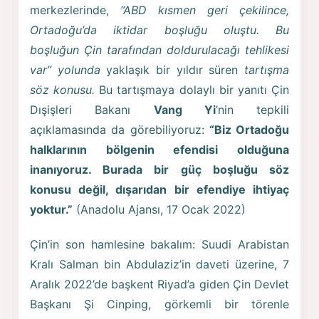
merkezlerinde,
“ABD kısmen geri çekilince,
Ortadoğu’da iktidar boşluğu oluştu. Bu
boşluğun Çin tarafından doldurulacağı tehlikesi
var” yolunda
yaklaşık bir yıldır süren
tartışma
söz konusu.
Bu tartışmaya dolaylı bir yanıtı Çin
Dışişleri Bakanı
Vang Yi
’nin tepkili
açıklamasında da görebiliyoruz:
“Biz Ortadoğu
halklarının bölgenin efendisi olduğuna
inanıyoruz. Burada bir güç boşluğu söz
konusu değil, dışarıdan bir efendiye ihtiyaç
yoktur.”
(Anadolu Ajansı, 17 Ocak 2022)
Çin’in son hamlesine bakalım: Suudi Arabistan
Kralı Salman bin Abdulaziz’in daveti üzerine, 7
Aralık 2022’de başkent Riyad’a giden Çin Devlet
Başkanı Şi Cinping, görkemli bir törenle