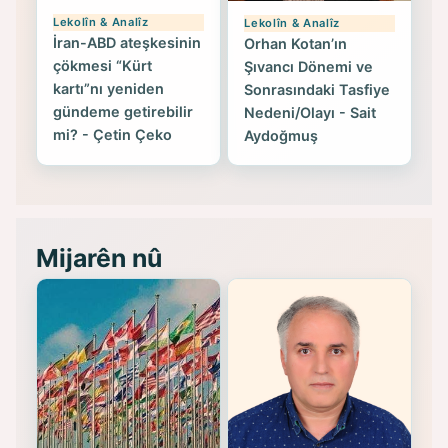
Lekolîn & Analîz
Lekolîn & Analîz
İran-ABD ateşkesinin
Orhan Kotan’ın
çökmesi “Kürt
Şıvancı Dönemi ve
kartı”nı yeniden
Sonrasındaki Tasfiye
gündeme getirebilir
Nedeni/Olayı - Sait
mi? - Çetin Çeko
Aydoğmuş
Mijarên nû