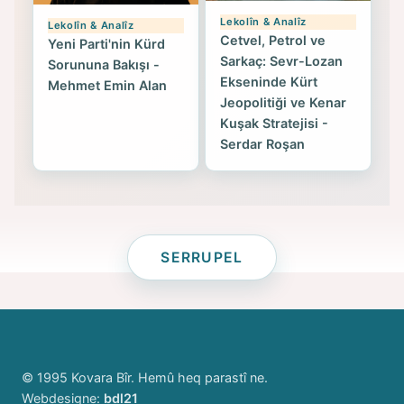
Lekolîn & Analîz
Lekolîn & Analîz
Cetvel, Petrol ve
Yeni Parti'nin Kürd
Sarkaç: Sevr-Lozan
Sorununa Bakışı -
Ekseninde Kürt
Mehmet Emin Alan
Jeopolitiği ve Kenar
Kuşak Stratejisi -
Serdar Roşan
SERRUPEL
© 1995 Kovara Bîr. Hemû heq parastî ne.
Webdesigne:
bdl21