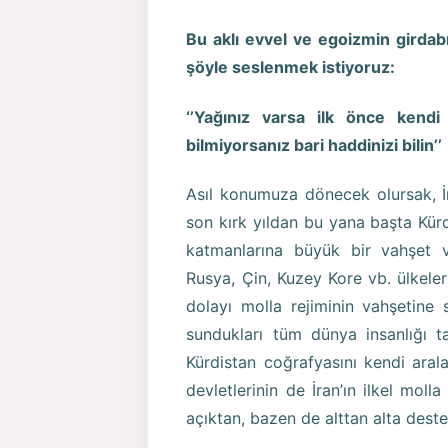
Bu aklı evvel ve egoizmin girdabı
şöyle seslenmek istiyoruz:
‘’Yağınız varsa ilk önce kend
bilmiyorsanız bari haddinizi bilin’’
Asıl konumuza dönecek olursak, İra
son kırk yıldan bu yana başta Kür
katmanlarına büyük bir vahşet 
Rusya, Çin, Kuzey Kore vb. ülkeleri
dolayı molla rejiminin vahşetine s
sundukları tüm dünya insanlığı t
Kürdistan coğrafyasını kendi ara
devletlerinin de İran’ın ilkel moll
açıktan, bazen de alttan alta destek