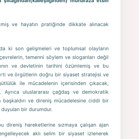
 şıltağından(kalleşliğinden) muhafaza etsin
çmiş ve hayatın pratiğinde dikkate alınacak
n’da ki son gelişmeleri ve toplumsal olayların
 çevrelerin, temenni söylem ve sloganları değil
rının ve devletinin tarihini özümlemiş ve bu
i ve örgütlerin doğru bir siyaset stratejisi ve
ütlülük ile mücadelenin içerisinden çıkacak,
ir. Ayrıca uluslararası çağdaş ve demokratik
an başkaldırı ve direniş mücadelesine ciddi bir
ç duyulan bir durumdur.
bu direniş hareketlerine sızmaya çalışan ajan
engelleyecek aklı selim bir siyaset izlenerek