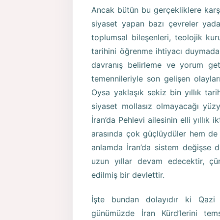
Ancak bütün bu gerçekliklere karşıl
siyaset yapan bazı çevreler yada b
toplumsal bileşenleri, teolojik ku
tarihini öğrenme ihtiyacı duymadan
davranış belirleme ve yorum get
temennileriyle son gelişen olayla
Oysa yaklaşık sekiz bin yıllık tari
siyaset mollasız olmayacağı yüzyıl
İran’da Pehlevi ailesinin elli yıllı
arasında çok güçlüydüler hem de Ş
anlamda İran’da sistem değişse de
uzun yıllar devam edecektir, çü
edilmiş bir devlettir.
İşte bundan dolayıdır ki Qazi
günümüzde İran Kürd’lerini te