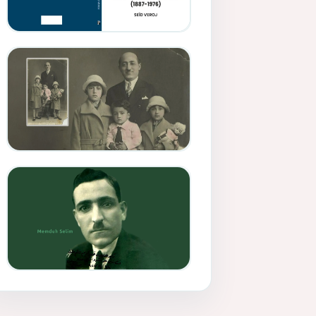
Memduh Selîmê Wanî (1887-
1876)
Mihemed Mîhrî Hîlav ji
afirênerên rewşenbîriya
nûjen e
Memduh Selim ve Xoybûn
(Hoybun)’un Kuruluş