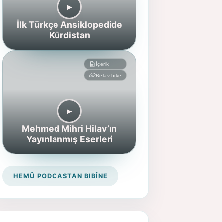
▶︎
İlk Türkçe Ansiklopedide
Kürdistan
İçerik
Belav bike
▶︎
Mehmed Mihri Hilav’ın
Yayınlanmış Eserleri
HEMÛ PODCASTAN BIBÎNE