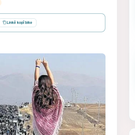
Linkê kopî bike