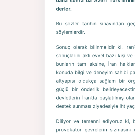
daha sonra da Azeri Türk’lerinin
derler.
Bu sözler tarihin sınavından ge
söylemlerdir.
Sonuç olarak bilinmelidir ki, İra
sonuçlarını aklı evvel bazı kişi ve
bunların tam aksine, İran halkla
konuda bilgi ve deneyim sahibi part
altyapısı oldukça sağlam bir örg
güçlü bir önderlik belirleyecekt
devletlerin İran’da başlatılmış ol
destek sunması ziyadesiyle ihtiya
Diliyor ve temenni ediyoruz ki, 
provokatör çevrelerin sızmasını 