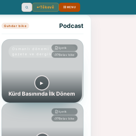
↩︎
Têkevê
MENU
Ara
Podcast
Guhdar bike
İçerik
Osmanlı dönemi Kürd
gazete ve dergileri
Belav bike
▶︎
Kürd Basınında İlk Dönem
İçerik
Belav bike