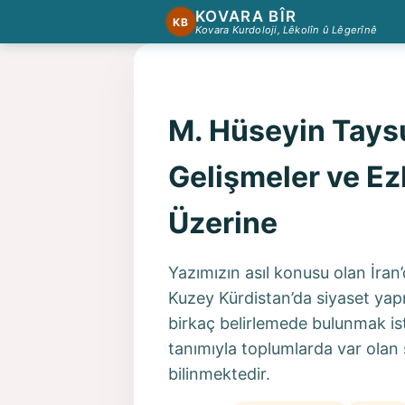
KOVARA BÎR
KB
Kovara Kurdoloji, Lêkolîn û Lêgerînê
M. Hüseyin Taysu
Gelişmeler ve Ez
Üzerine
Yazımızın asıl konusu olan İra
Kuzey Kürdistan’da siyaset yapma
birkaç belirlemede bulunmak ist
tanımıyla toplumlarda var olan
bilinmektedir.