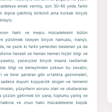
cadeleye emek vermiş, son 30-40 yılda farklı
ın dışına çekilmiş birikimli ama korkak birçok
kteyiz.
ının haklı ve meşru mücadelesini bütün
e yürütmek isteyen birçok namuslu, inançlı,
da, ne yazık ki farklı yerlerden beslenen ya da
izme hevesli ve hemen hemen hiçbir bilgi ve
yasetçi, yazarçizer birçok insana rastlamak
adar bilgi ve deneyimden yoksun bu zevatın,
ri ve birer şarlatan gibi ortalıkta gezinmeleri,
 sadece duyum kopyacılık slogan ve temenni
maları, yüzyılların sorunu olan ve uluslararası
na çözüm getirmek bir yana, toplumu yanlış ve
rd halkına ve onun haklı mücadelesine büyük