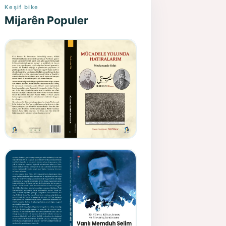
Keşif bike
Mijarên Populer
Gazeteci, Yazar, Hukukçu ve
Siyasetçi Kimliğiyle
Mevlanzade Rıfat - Seîd
Veroj