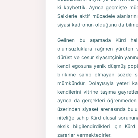
ki kaybettik. Ayrıca geçmişte mü
Saiklerle aktif mücadele alanların
siyasi kadronun olduğunu da bilme
Gelinen bu aşamada Kürd halk
olumsuzluklara rağmen yürüten v
dürüst ve cesur siyasetçinin yanın
kendi egosuna yenik düşmüş popül
birikime sahip olmayan sözde si
mümkündür. Dolayısıyla yeteri k
kendilerini vitrine taşıma gayretle
ayrıca da gerçekleri öğrenmeden
üzerinden siyaset arenasında bulun
niteliğe sahip Kürd ulusal sorunu
eksik bilgilendirdikleri için Kü
zararlar vermektedirler.