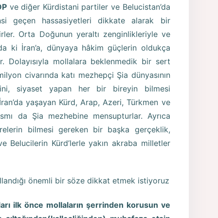
DP
ve diğer Kürdistani partiler ve Belucistan’da
hsi geçen hassasiyetleri dikkate alarak bir
rler. Orta Doğunun yeraltı zenginlikleriyle ve
nda ki İran’a, dünyaya hâkim güçlerin oldukça
r. Dolayısıyla mollalara beklenmedik bir sert
milyon civarında katı mezhepçi Şia dünyasının
ini, siyaset yapan her bir bireyin bilmesi
İran’da yaşayan Kürd, Arap, Azeri, Türkmen ve
kısmı da Şia mezhebine mensupturlar. Ayrıca
elerin bilmesi gereken bir başka gerçeklik,
e Belucilerin Kürd’lerle yakın akraba milletler
ullandığı önemli bir söze dikkat etmek istiyoruz
sları ilk önce mollaların şerrinden korusun ve