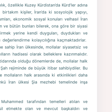
ık, özellikle Kuzey Kürdistan’da Kürd’ler adına
irtakım kişiler, İran’da ki sosyolojik yapıyı,
rumları, ekonomik sosyal konuları velhasıl İran
 ve bütün bunları bilerek, ona göre bir siyasi
irmek yerine kendi duyguları, duydukları ve
rı değerlendirme kolaycılığına kaçmaktadırlar.
he sahip İran ülkesinde, mollalar siyasetsiz ve
ların hadisesi olarak belleklere kazınmalıdır.
k iktidarında olduğu dönemlerde de, mollalar halk
ah rejiminde de büyük itibar sahibiydiler. Bu
 mollaların halk arasında ki etkinlikleri daha
nkü İran ülkesi Şia mezhebi temelinde inşa
 Muhammed tarafından temelleri atılan ve
msil etmekte olan ve mevcut başkaldırı ve