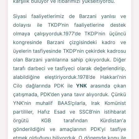
karşılık buluyor ve itibarımızı yükseltiyordu.
Siyasi faaliyetlerimiz de Barzani yanlısı ve
dolayısı ile TKDP’nin faaliyetlerine destek
olmaya çalışıyorduk.1977’de TKDP’nin üçüncü
kongresinde Barzani çizgisindeki kadro ve
üyelerin tasfiyesinde TKDP’nin çekirdek kadrosu
olan Barzani yanlılarına sahip çıkıyorduk. Diğer
tarafı darbeci ve tasfiyeci olarak değerlendirip,
alabildiğine eleştiriyorduk.1978’de Hakkari’nin
Cilo dağlarında PDK ile
YNK
arasında çıkan
çatışmada, PDK’den yana tavır alıyorduk. Çünkü
YNK’nin muhalif BAAS’çılarla, Irak Komünist
partililer, Hafız Esad ve SSCB’nin istihbarat
örgütü KGB tarafından Kürdistan'a
gönderildiğini ve amaçlarının PDK’yi tasfiye
etmek olduğunu biliyorduk. O dönemde konu ile