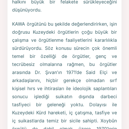
halkını büyük bir felakete sürükleyeceğini
düşünüyordu.
KAWA örgütünü bu şekilde değerlendirirken, işin
doğrusu Kuzeydeki örgütlerin çoğu büyük bir
çalışma ve örgütlenme faaliyetlerini kararlılıkla
sürdürüyordu. Söz konusu sürecin çok önemli
temel bir özelliği de örgütler, genç ve
tecrübesiz olmalarına rağmen, bu örgütler
arasında Dr. Şıvan'ın 1971’de Said Elçi ve
arkadaşlarını, hiçbir gerekçe olmadan sırf
kişisel hırs ve ihtirasları ile ideolojik saplantıları
sonucu işlediği suikatın dışında darbeci
tasfiyeci bir geleneği yoktu. Dolayısı ile
Kuzeydeki Kürd hareketi, iç çatışma, tasfiye ve
iç suikastlarda temiz bir sicile sahipti. Xoybûn
örgütü de dahil olmak üzere 1970’lerin