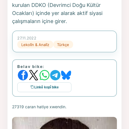
kurulan DDKO (Devrimci Doğu Kültür
Ocakları) içinde yer alarak aktif siyasi
çalışmaların içine girer.
27.11.2022
Lekolîn & Analîz
Türkçe
Belav bike:
Linkê kopî bike
27319 caran hatiye xwendin.