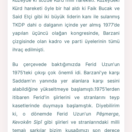
Kuzeyde ki sözde Kürd milli hareketi. Kuzeydeki
Kürd hareketi öyle bir hal aldı ki Faik Bucak ve
Said Elçi gibi iki büyük liderin kanı ile sulanmış
TKDP dahi o dalganın içinde yer almış 1977’de
yapılan üçüncü olağan kongresinde, Barzani
çizgisinde olan kadro ve parti üyelerinin tümü
ihraç edilmişti.
Bu çerçevede baktığımızda Ferid Uzun'un
1975’teki çıkışı çok önemli idi. Barzani'ye karşı
Saddam'ın yanında yer alanlara karşı sesini
alabildiğine yükseltmeye başlamıştı.1975’lerden
itibaren Ferid'in şiirlerini ve stranlarını teyp
kasetlerinde duymaya başlamıştık. Diyebilirim
ki, o dönemde Ferid Uzun'un
Pêşmerge
,
Kevokên Sipî
gibi şiirleri ve stranlarındaki milli
temalı şarkılar bizim kuşağımızı son derece