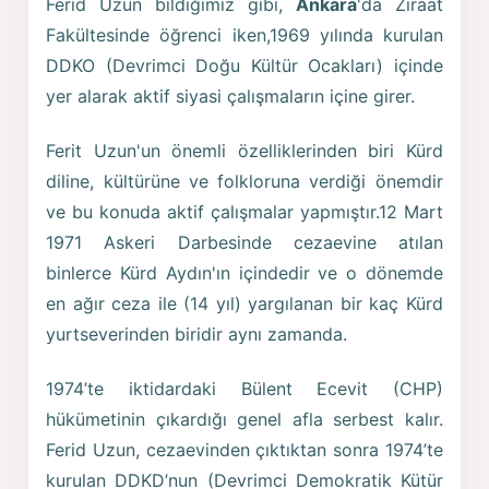
Ferid Uzun bildiğimiz gibi,
Ankara
'da Ziraat
Fakültesinde öğrenci iken,1969 yılında kurulan
DDKO (Devrimci Doğu Kültür Ocakları) içinde
yer alarak aktif siyasi çalışmaların içine girer.
Ferit Uzun'un önemli özelliklerinden biri Kürd
diline, kültürüne ve folkloruna verdiği önemdir
ve bu konuda aktif çalışmalar yapmıştır.12 Mart
1971 Askeri Darbesinde cezaevine atılan
binlerce Kürd Aydın'ın içindedir ve o dönemde
en ağır ceza ile (14 yıl) yargılanan bir kaç Kürd
yurtseverinden biridir aynı zamanda.
1974’te iktidardaki Bülent Ecevit (CHP)
hükümetinin çıkardığı genel afla serbest kalır.
Ferid Uzun, cezaevinden çıktıktan sonra 1974’te
kurulan DDKD’nun (Devrimci Demokratik Kütür