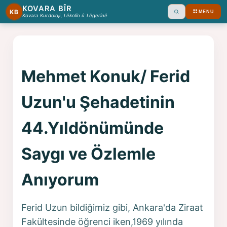
KOVARA BÎR
KB
MENU
Ara
Kovara Kurdoloji, Lêkolîn û Lêgerînê
Mehmet Konuk/ Ferid
Uzun'u Şehadetinin
44.Yıldönümünde
Saygı ve Özlemle
Anıyorum
Ferid Uzun bildiğimiz gibi, Ankara'da Ziraat
Fakültesinde öğrenci iken,1969 yılında