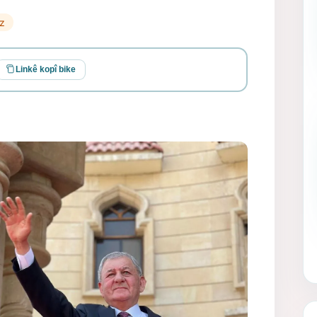
îz
Linkê kopî bike