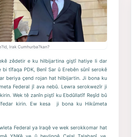
e?id, Irak Cumhurba?kan?
kê zêdetir e ku hilbijartina giştî hatiye li dar
e bi tîfaqa PDK, Benî Sar û Erebên sûnî serokê
mar beriya çend rojan hat hilbijartin. Ji bona ku
ûmeta Federal jî ava nebû. Lewra serokwezîr ji
irin. Wek tê zanîn piştî ku Ebdûllatîf Reşîd bû
îfedar kirin. Ew kesa ji bona ku Hikûmeta
Dewleta Federal ya Iraqê ve wek serokkomar hat
damê YNKê ye û hevlingê Celal Talabanî ye.