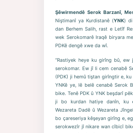
Şêwirmendê Serok Barzanî, M
Niştimanî ya Kurdistanê (
YNK
) d
dan Berhem Salih, rast e Letîf Reş
wek Serokomarê Iraqê biryara mer
PDKê dengê xwe da wî.
“Rastiyek heye ku girîng bû, ew
serokomar. Ew jî li cem cenabê S
(PDK) ji hemû tiştan girîngtir e, 
YNKê ye, lê belê cenabê Serok B
bike. Tenê PDK û YNK beşdarî pêk
ji bo kurdan hatiye danîn, ku 
Wezareta Dadê û Wezareta Jîngehê
bo çareseriya kêşeyan girîng e, ege
serokwezîr jî nikare wan cîbicî bik