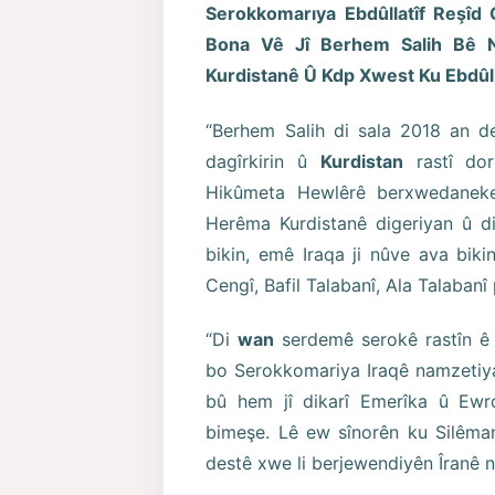
Serokkomarıya Ebdûllatîf Reşîd 
Bona Vê Jî Berhem Salih Bê N
Kurdistanê Û Kdp Xwest Ku Ebdûl
“Berhem Salih di sala 2018 an 
dagîrkirin û
Kurdistan
rastî dor
Hikûmeta Hewlêrê berxwedaneke
Herêma Kurdistanê digeriyan û di
bikin, emê Iraqa ji nûve ava bik
Cengî, Bafil Talabanî, Ala Talabanî
“Di
wan
serdemê serokê rastîn ê
bo Serokkomariya Iraqê namzetiya
bû hem jî dikarî Emerîka û Ewro
bimeşe. Lê ew sînorên ku Silêman
destê xwe li berjewendiyên Îranê 