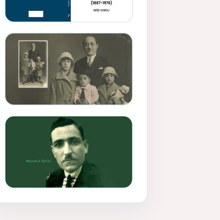
Memduh Selîmê Wanî (1887-
1876)
Mihemed Mîhrî Hîlav ji
afirênerên rewşenbîriya
nûjen e
Memduh Selim ve Xoybûn
(Hoybun)’un Kuruluş