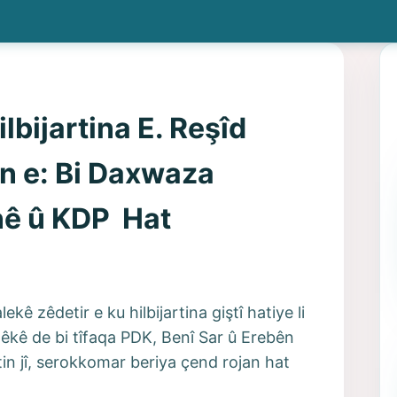
lbijartina E. Reşîd
n e: Bi Daxwaza
nê û KDP Hat
ekê zêdetir e ku hilbijartina giştî hatiye li
tpêkê de bi tîfaqa PDK, Benî Sar û Erebên
rtin jî, serokkomar beriya çend rojan hat