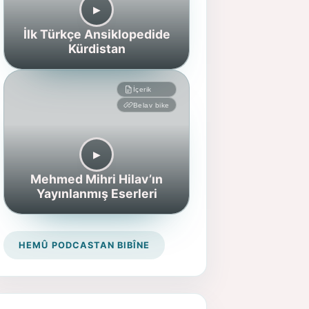
▶︎
İlk Türkçe Ansiklopedide
Kürdistan
İçerik
Belav bike
▶︎
Mehmed Mihri Hilav’ın
Yayınlanmış Eserleri
HEMÛ PODCASTAN BIBÎNE