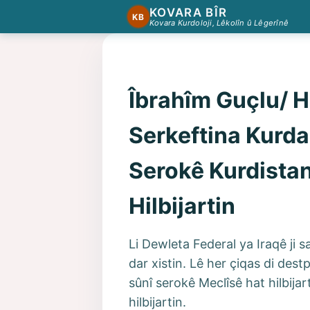
KOVARA BÎR
KB
Kovara Kurdoloji, Lêkolîn û Lêgerînê
Îbrahîm Guçlu/ Hi
Serkeftina Kurda
Serokê Kurdista
Hilbijartin
Li Dewleta Federal ya Iraqê ji sal
dar xistin. Lê her çiqas di des
sûnî serokê Meclîsê hat hilbija
hilbijartin.