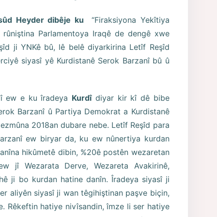
esûd Heyder dibêje ku
“Firaksiyona Yekîtiya
i rûniştina Parlamentoya Iraqê de dengê xwe
îd ji YNKê bû, lê belê diyarkirina Letîf Reşîd
ciyê siyasî yê Kurdistanê Serok Barzanî bû û
 jî ew e ku îradeya
Kurdî
diyar kir kî dê bibe
erok Barzanî û Partiya Demokrat a Kurdistanê
ku ezmûna 2018an dubare nebe. Letîf Reşîd para
arzanî ew biryar da, ku ew nûnertiya kurdan
anîna hikûmetê dibin, %20ê postên wezaretan
ew jî Wezarata Derve, Wezareta Avakirinê,
 ji bo kurdan hatine danîn. Îradeya siyasî ji
r aliyên siyasî ji wan têgihiştinan paşve biçin,
e. Rêkeftin hatiye nivîsandin, îmze li ser hatiye