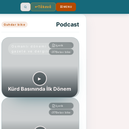
↩︎
Têkevê
MENU
Ara
Podcast
Guhdar bike
İçerik
Osmanlı dönemi Kürd
gazete ve dergileri
Belav bike
▶︎
Kürd Basınında İlk Dönem
İçerik
Belav bike