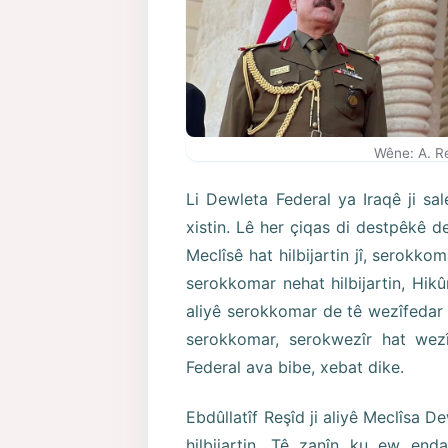
Wêne: A. R
Li Dewleta Federal ya Iraqê ji sale
xistin. Lê her çiqas di destpêkê d
Meclîsê hat hilbijartin jî, serokko
serokkomar nehat hilbijartin, Hik
aliyê serokkomar de tê wezîfedar k
serokkomar, serokwezîr hat wez
Federal ava bibe, xebat dike.
Ebdûllatîf Reşîd ji aliyê Meclîsa 
hilbijartin. Tê zanîn ku ew en