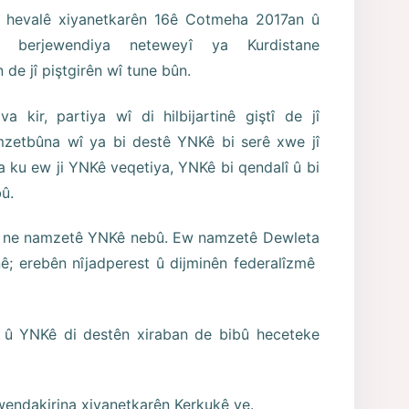
u hevalê xiyanetkarên 16ê Cotmeha 2017an û
î berjewendiya neteweyî ya Kurdistane
 de jî piştgirên wî tune bûn.
 kir, partiya wî di hilbijartinê giştî de jî
mzetbûna wî ya bi destê YNKê bi serê xwe jî
ku ew ji YNKê veqetiya, YNKê bi qendalî û bi
bû.
ih ne namzetê YNKê nebû. Ew namzetê Dewleta
anê; erebên nîjadperest û dijminên federalîzmê
 û YNKê di destên xiraban de bibû heceteke
wendakirina xiyanetkarên Kerkukê ye.