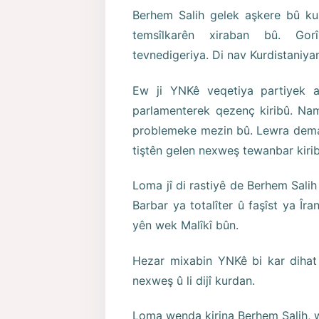
Berhem Salih gelek aşkere bû k
temsîlkarên xiraban bû. Gor
tevnedigeriya. Di nav Kurdistaniyan
Ew ji YNKê veqetiya partiyek ava
parlamenterek qezenç kiribû. Na
problemeke mezin bû. Lewra dema 
tiştên gelen nexweş tewanbar kiri
Loma jî di rastiyê de Berhem Sal
Barbar ya totalîter û faşîst ya Îr
yên wek Malîkî bûn.
Hezar mixabin YNKê bi kar dihat
nexweş û li dijî kurdan.
Loma wenda kirina Berhem Salih, 