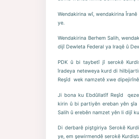
Wendakirina wî, wendakirina Îranê
ye.
Wendakirina Berhem Salih, wendaki
dijî Dewleta Federal ya Iraqê û De
PDK û bi taybetî jî serokê Kurdi
îradeya neteweya kurd di hilbijart
Reşîd wek namzetê xwe dipejirînê
Ji bona ku Ebdûllatîf Reşîd qeze
kirin û bi partiyên ereban yên şîa
Salih û erebên namzet yên li dijî 
Di derbarê piştgiriya Serokê Kurd
ye, em şewirmendê serokê Kurdis