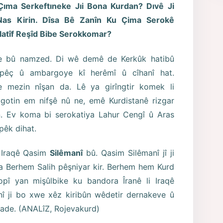
Çıma Serkeftıneke Jıi Bona Kurdan? Dıvê Ji
as Kirin. Dîsa Bê Zanîn Ku Çima Serokê
latîf Reşîd Bibe Serokkomar?
de bû namzed. Di wê demê de Kerkûk hatibû
pêç û ambargoye kî herêmî û cîhanî hat.
 mezin nîşan da. Lê ya girîngtir komek li
gotin em nifşê nû ne, emê Kurdistanê rizgar
in. Ev koma bi serokatiya Lahur Cengî û Aras
 pêk dihat.
 Iraqê Qasim
Silêmanî
bû. Qasim Silêmanî jî ji
 Berhem Salih pêşniyar kir. Berhem hem Kurd
pî yan mişûlbike ku bandora Îranê li Iraqê
î ji bo xwe xêz kiribûn wêdetir dernakeve û
nade. (ANALîZ, Rojevakurd)