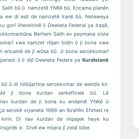
m Salih bû û namzetê YNKê bû. Encama planên
ewra ew di esil de namzetê Iranê bû. Neteweya
 ku gorî lihevkirinê li Dewleta Federal ya Iraqê,
rokkomarbûna Berhem Salih ev peymana xiste
kkomarî xwe namzet nîşan bidin û ji bona xwe
Di encamê de jî wûsa bû. Ji bona serokkomarî
perest û li dijî Dewleta Federe ya
Kurdistanê
bû û di hilbijartina serokkomar de wenda kir.
eşîd ji bona kurdan serkeftinek bû. Lê
di nav kurdan de ji bona ku endamê YNKê û
keça serokê xiyaneta 1966-an îbrahîm Ehmed re
 kirin. Di nav kurdan de niqaşek heye ku
irsgirêk e. Divê ew mijara jî zelal bibe.