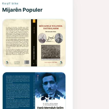
Keşif bike
Mijarên Populer
Gazeteci, Yazar, Hukukçu ve
Siyasetçi Kimliğiyle
Mevlanzade Rıfat - Seîd
Veroj