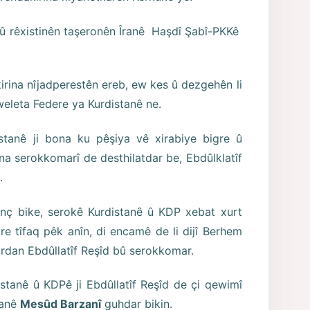
 û rêxistinên taşeronên Îranê Haşdî Şabî-PKKê
rina nîjadperestên ereb, ew kes û dezgehên li
weleta Federe ya Kurdistanê ne.
stanê ji bona ku pêşiya vê xirabiye bigre û
ina serokkomarî de desthilatdar be, Ebdûlklatîf
.
nç bike, serokê Kurdistanê û KDP xebat xurt
 re tîfaq pêk anîn, di encamê de li dijî Berhem
kurdan Ebdûllatîf Reşîd bû serokkomar.
istanê û KDPê ji Ebdûllatîf Reşîd de çi qewimî
tanê
Mesûd Barzanî
guhdar bikin.