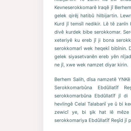
Kevneserokkomarê Iraqê jî Berhe
gelek qirêj hatibû hilbijartin. L
Kurd jî temsîl nedikir. Lê tê zanîn
divê kurdek bibe serokkomar. Se
xeteriyê ku ereb jî ji bona sero
serokkomarî wek heqekî bibînin. 
gelek siyasetvanên ereb yên nîjad
ne jî, xwe wek namzet diyar kirin.
Berhem Salih, dîsa namzetê YNKê 
Serokkomarbûna Ebdûllatîf R
serokkomarbûna Ebdûllatîf jî 
hevlingê Celal Talabanî ye û bi 
zewicî ye, bi şik hat lê mêze
serokkomariya Ebdûllatîf Reşîd jî p