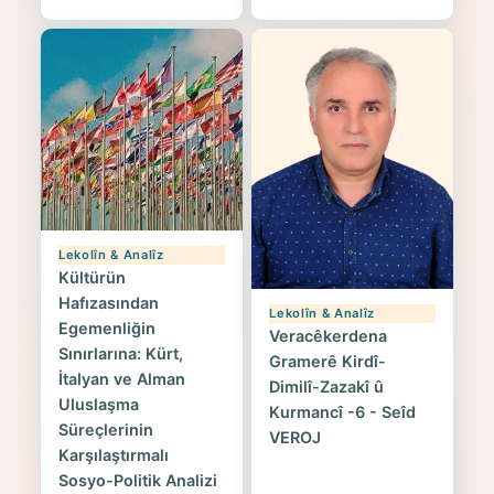
Lekolîn & Analîz
Kültürün
Hafızasından
Lekolîn & Analîz
Egemenliğin
Veracêkerdena
Sınırlarına: Kürt,
Gramerê Kirdî-
İtalyan ve Alman
Dimilî-Zazakî û
Uluslaşma
Kurmancî -6 - Seîd
Süreçlerinin
VEROJ
Karşılaştırmalı
Sosyo-Politik Analizi