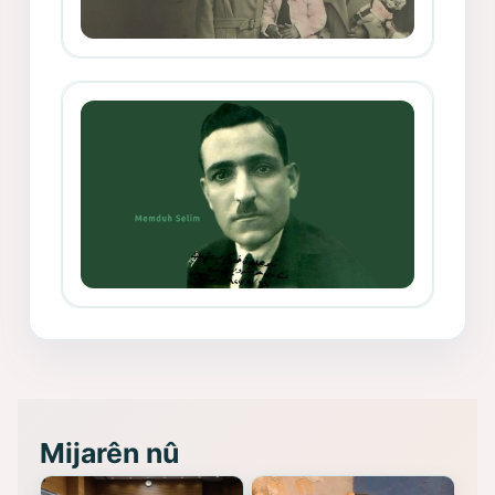
Mihemed Mîhrî Hîlav ji afirênerên
rewşenbîriya nûjen e
Memduh Selim ve Xoybûn
(Hoybun)’un Kuruluş Çalışmaları- 8
- Seîd Veroj
Mijarên nû