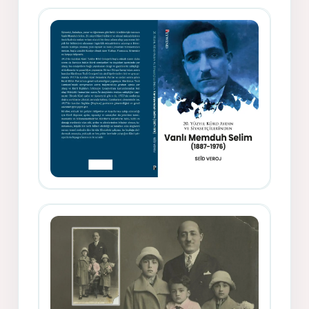
Siyasetçi Kimliğiyle Mevlanzade
Rıfat - Seîd Veroj
Memduh Selîmê Wanî (1887-1876)