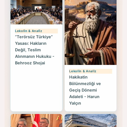
Lekolîn & Analîz
“Terörsüz Türkiye”
Yasası: Hakların
Değil, Teslim
Alınmanın Hukuku -
Behrooz Shojai
Lekolîn & Analîz
Hakikatin
Bölünmezliği ve
Geçiş Dönemi
Adaleti - Harun
Yalçın