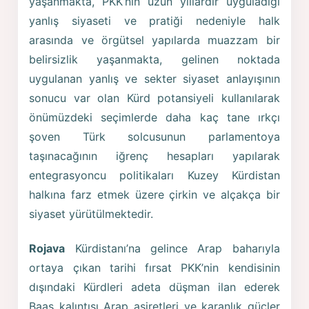
yaşanmakta, PKK’nin uzun yıllardır uyguladığı
yanlış siyaseti ve pratiği nedeniyle halk
arasında ve örgütsel yapılarda muazzam bir
belirsizlik yaşanmakta, gelinen noktada
uygulanan yanlış ve sekter siyaset anlayışının
sonucu var olan Kürd potansiyeli kullanılarak
önümüzdeki seçimlerde daha kaç tane ırkçı
şoven Türk solcusunun parlamentoya
taşınacağının iğrenç hesapları yapılarak
entegrasyoncu politikaları Kuzey Kürdistan
halkına farz etmek üzere çirkin ve alçakça bir
siyaset yürütülmektedir.
Rojava
Kürdistanı’na gelince Arap baharıyla
ortaya çıkan tarihi fırsat PKK’nin kendisinin
dışındaki Kürdleri adeta düşman ilan ederek
Baas kalıntısı Arap aşiretleri ve karanlık güçler