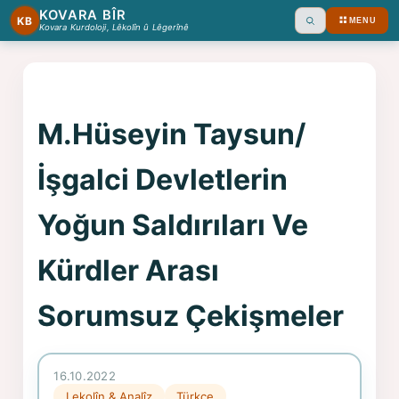
KOVARA BÎR
KB
MENU
Ara
Kovara Kurdoloji, Lêkolîn û Lêgerînê
M.Hüseyin Taysun/
İşgalci Devletlerin
Yoğun Saldırıları Ve
Kürdler Arası
Sorumsuz Çekişmeler
16.10.2022
Lekolîn & Analîz
Türkçe