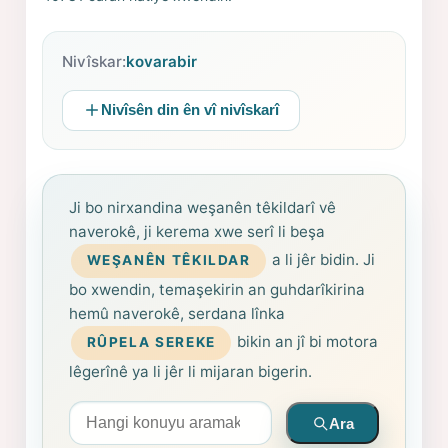
Nivîskar:
kovarabir
Nivîsên din ên vî nivîskarî
Ji bo nirxandina weşanên têkildarî vê
naverokê, ji kerema xwe serî li beşa
a li jêr bidin. Ji
WEŞANÊN TÊKILDAR
bo xwendin, temaşekirin an guhdarîkirina
hemû naverokê, serdana lînka
bikin an jî bi motora
RÛPELA SEREKE
lêgerînê ya li jêr li mijaran bigerin.
Arama yapın
Ara