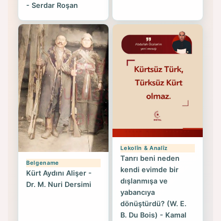
- Serdar Roşan
Lekolîn & Analîz
Tanrı beni neden
Belgename
kendi evimde bir
Kürt Aydını Alişer -
dışlanmışa ve
Dr. M. Nuri Dersimi
yabancıya
dönüştürdü? (W. E.
B. Du Bois) - Kamal