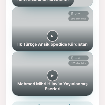
İçerik
Belav bike
▶︎
İlk Türkçe Ansiklopedide Kürdistan
İçerik
Belav bike
▶︎
Mehmed Mihri Hilav’ın Yayınlanmış
Eserleri