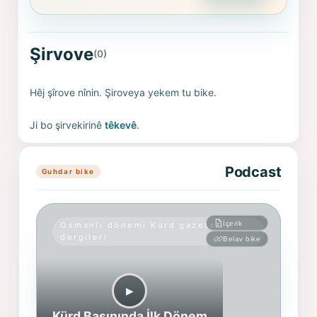
Şirvove
(0)
Hêj şîrove nînin. Şiroveya yekem tu bike.
Ji bo şirvekirinê
têkevê
.
Podcast
Guhdar bike
İçerik
Osmanlı dönemi Kürd gazete ve
dergileri
Belav bike
▶︎
Kürd Basınında İlk Dönem