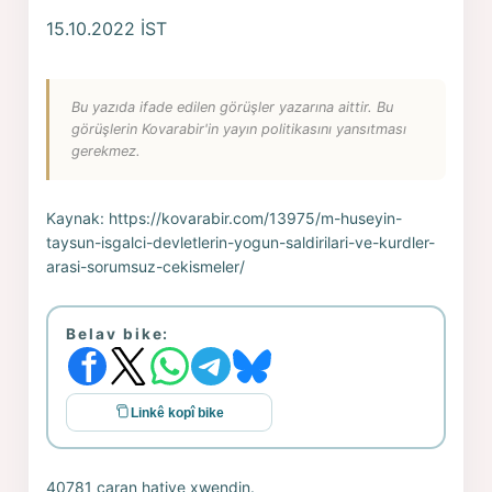
15.10.2022 İST
Bu yazıda ifade edilen görüşler yazarına aittir. Bu
görüşlerin Kovarabir'in yayın politikasını yansıtması
gerekmez.
Kaynak:
https://kovarabir.com/13975/m-huseyin-
taysun-isgalci-devletlerin-yogun-saldirilari-ve-kurdler-
arasi-sorumsuz-cekismeler/
Belav bike:
Linkê kopî bike
40781 caran hatiye xwendin.