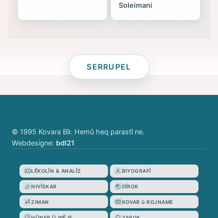
Soleimani
SERRUPEL
© 1995 Kovara Bîr. Hemû heq parastî ne.
Webdesigne:
bdl21
LÊKOLÎN & ANALÎZ
BIYOGRAFÎ
NIVÎSKAR
DÎROK
ZIMAN
KOVAR û ROJNAME
HÛNER Û WÊJE
ZAROK