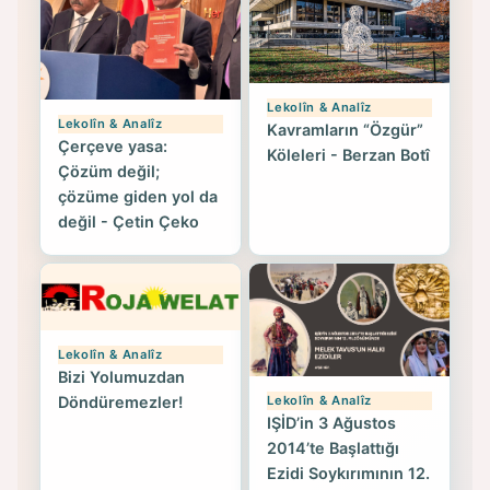
Lekolîn & Analîz
Lekolîn & Analîz
Kavramların “Özgür”
Çerçeve yasa:
Köleleri - Berzan Botî
Çözüm değil;
çözüme giden yol da
değil - Çetin Çeko
Lekolîn & Analîz
Bizi Yolumuzdan
Lekolîn & Analîz
Döndüremezler!
IŞİD’in 3 Ağustos
2014’te Başlattığı
Ezidi Soykırımının 12.