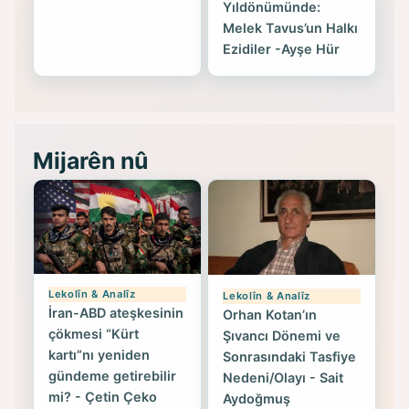
Yıldönümünde:
Melek Tavus’un Halkı
Ezidiler -Ayşe Hür
Mijarên nû
Lekolîn & Analîz
Lekolîn & Analîz
İran-ABD ateşkesinin
Orhan Kotan’ın
çökmesi “Kürt
Şıvancı Dönemi ve
kartı”nı yeniden
Sonrasındaki Tasfiye
gündeme getirebilir
Nedeni/Olayı - Sait
mi? - Çetin Çeko
Aydoğmuş