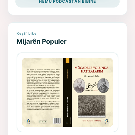
HEMÛ PODCASTAN BIBÎNE
Keşif bike
Mijarên Populer
Gazeteci, Yazar, Hukukçu ve