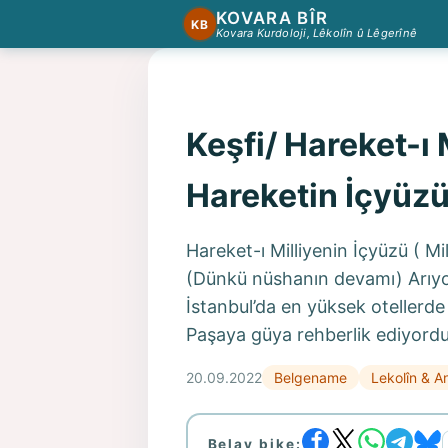
KOVARA BÎR
KB
Kovara Kurdoloji, Lêkolîn û Lêgerînê
Keşfi/ Hareket-ı M
Hareketin İçyüzü
Hareket-ı Milliyenin İçyüzü ( Mil
(Dünkü nüshanın devamı) Arıyor
İstanbul’da en yüksek otellerd
Paşaya güya rehberlik ediyordu
20.09.2022
Belgename
Lekolîn & An
Belav bike: