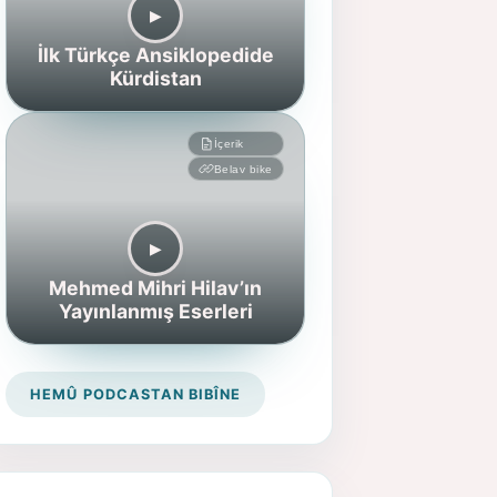
▶︎
İlk Türkçe Ansiklopedide
Kürdistan
İçerik
Belav bike
▶︎
Mehmed Mihri Hilav’ın
Yayınlanmış Eserleri
HEMÛ PODCASTAN BIBÎNE