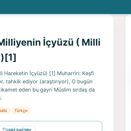
illiyenin İçyüzü ( Milli
)[1]
li Hareketin İçyüzü) [1] Muharriri: Keşfi
, tahkik ediyor (araştırıyor), O bugün
e ikamet eden bu gayri Müslim sırdaş da
.
alîz
Türkçe
Linkê kopî bike