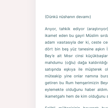
(Dünkü nüshanın devamı)
Arıyor, tahkik ediyor (araştırıy
ikamet eden bu gayri Müslim sırd
adam vasıtasıyla der ki, ceste ce
dört bin beş yüz tanesine aşkın İzm
Bey’e ait Mısır cinsi küçükbaşla
mahdumu (oğlu) dağa kaldırıldığı
satışında eşkıya ile müşterek ol
müteakip yine onlar namına bura
getiren bu Rum hemşerimizin Beyo
eylemekte olduğunu haber aldım.
ikametgahı hem de kim olduğunu si