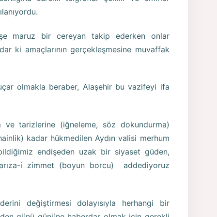
şılanıyordu.
eşe maruz bir cereyan takip ederken onlar
kadar ki amaçlarının gerçekleşmesine muvaffak
çar olmakla beraber, Alaşehir bu vazifeyi ifa
m ve tarizlerine (iğneleme, söz dokundurma)
(hainlik) kadar hükmedilen Aydın valisi merhum
bildiğimiz endişeden uzak bir siyaset güden,
 farıza-i zimmet (boyun borcu) addediyoruz
erini değiştirmesi dolayısıyla herhangi bir
den günü gününe haberdar olmak için gerekli