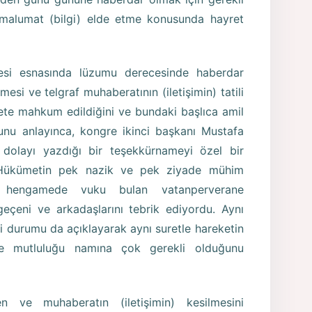
n malumat (bilgi) elde etme konusunda hayret
esi esnasında lüzumu derecesinde haberdar
mesi ve telgraf muhaberatının (iletişimin) tatili
amete mahkum edildiğini ve bundaki başlıca amil
ğunu anlayınca, kongre ikinci başkanı Mustafa
dolayı yazdığı bir teşekkürnameyi özel bir
r. Hükümetin pek nazik ve pek ziyade mühim
r hengamede vuku bulan vatanperverane
geçeni ve arkadaşlarını tebrik ediyordu. Aynı
 durumu da açıklayarak aynı suretle hareketin
e mutluluğu namına çok gerekli olduğunu
n ve muhaberatın (iletişimin) kesilmesini