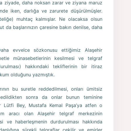
daha ziyade, daha noksan zarar ve ziyana maruz
inde iken, darlığa ve zarurete düşürülmüşler.
teliğe) muhtaç kalmışlar. Ne olacaksa olsun
hut da başlarınızın çaresine bakın denilse, daha
Daha evvelce sözkonusu ettiğimiz Alaşehir
ümetle münasebetlerinin kesilmesi ve telgraf
durulması) hakkındaki tekliflerinin bir itiraz
kum olduğunu yazmıştık.
nın bu suretle reddedilmesi, onları ümitsiz
l edildikten sonra da onlar bunun teminine
mer Lütfi Bey, Mustafa Kemal Paşa’ya atfen o
şim aracı olan Alaşehir telgraf merkezinin
mesi ve haberleşmenin durdurulması hakkında
anlığına sürekli telgraflar çekilir ve emirler