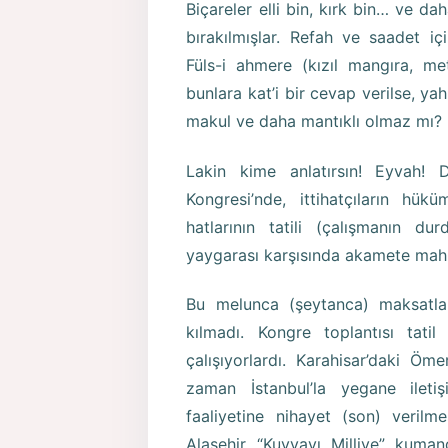
Biçareler elli bin, kırk bin… ve 
bırakılmışlar. Refah ve saadet iç
Füls-i ahmere (kızıl mangıra, me
bunlara kat’i bir cevap verilse, ya
makul ve daha mantıklı olmaz mı?
Lakin kime anlatırsın! Eyvah! 
Kongresi’nde, ittihatçıların hük
hatlarının tatili (çalışmanın dur
yaygarası karşısında akamete mah
Bu melunca (şeytanca) maksatları
kılmadı. Kongre toplantısı tati
çalışıyorlardı. Karahisar’daki Ö
zaman İstanbul’la yegane ileti
faaliyetine nihayet (son) veril
Alaşehir “Kuvvayı Milliye” kumand