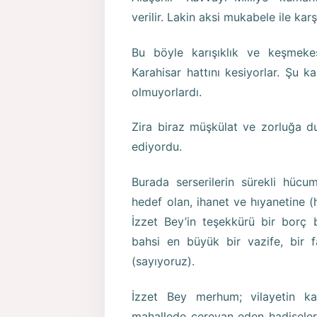
verilir. Lakin aksi mukabele ile kar
Bu böyle karışıklık ve keşmek
Karahisar hattını kesiyorlar. Şu 
olmuyorlardı.
Zira biraz müşkülat ve zorluğa du
ediyordu.
Burada serserilerin sürekli hücu
hedef olan, ihanet ve hıyanetine 
İzzet Bey’in teşekkürü bir borç 
bahsi en büyük bir vazife, bir
(sayıyoruz).
İzzet Bey merhum; vilayetin kad
mahallede cereyan eden hadiseler