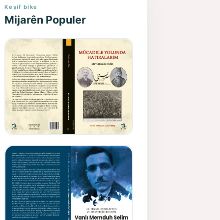
Keşif bike
Mijarên Populer
Gazeteci, Yazar, Hukukçu ve
Siyasetçi Kimliğiyle
Mevlanzade Rıfat - Seîd
Veroj