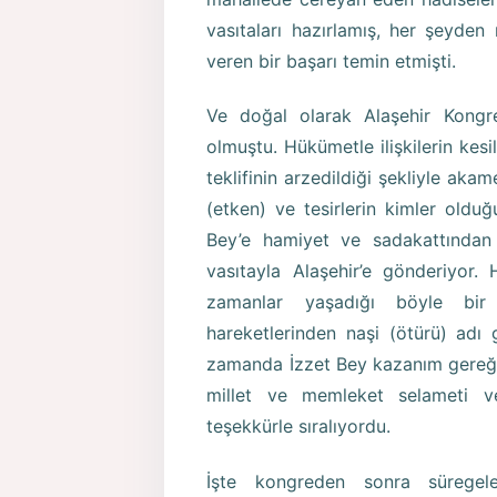
vasıtaları hazırlamış, her şeyde
veren bir başarı temin etmişti.
Ve doğal olarak Alaşehir Kongr
olmuştu. Hükümetle ilişkilerin kesil
teklifinin arzedildiği şekliyle ak
(etken) ve tesirlerin kimler oldu
Bey’e hamiyet ve sadakattından 
vasıtayla Alaşehir’e gönderiyo
zamanlar yaşadığı böyle bi
hareketlerinden naşi (ötürü) adı 
zamanda İzzet Bey kazanım gereği
millet ve memleket selameti v
teşekkürle sıralıyordu.
İşte kongreden sonra süregele