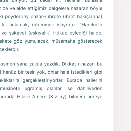
rada bitiyor. Şu kadar ki, facialar bunlarla
mıza ve elde ettiğimiz belgelere nazaran böyle
 ki peyderpey enzar-ı ibrete (ibret bakışlarına)
 ki, anlamak, öğrenmek istiyoruz. “Harekat-ı
ve şakavet (eşkıyalık) irtikap eylediği halde,
harekete göz yumulacak, müsamaha gösterecek
eklerdir.
ı kısmen yana yakıla yazdık. Dikkat-ı nazarı bu
enüz bir tesir yok, onlar hala istedikleri gibi
klıklarını gerçekleştiriyorlar. Burada hallerini
n musibete uğramış olanlar ise dahiliyeden
sonrada Hilal-i Amere (Kızılay) bilmem nereye