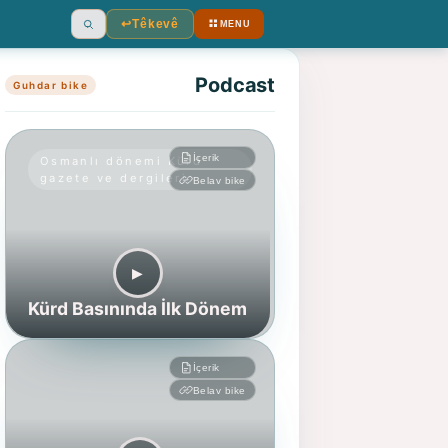
↩︎
Têkevê
MENU
Ara
Podcast
Guhdar bike
İçerik
Osmanlı dönemi Kürd
gazete ve dergileri
Belav bike
▶︎
Kürd Basınında İlk Dönem
İçerik
Belav bike