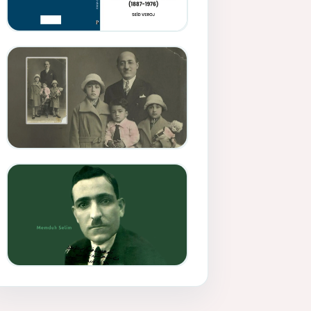
Memduh Selîmê Wanî (1887-
1876)
Mihemed Mîhrî Hîlav ji
afirênerên rewşenbîriya
nûjen e
Memduh Selim ve Xoybûn
(Hoybun)’un Kuruluş