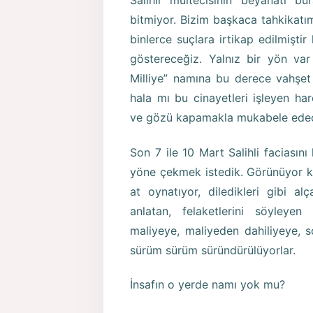
Salihli mültecisinin beyanatı bu
bitmiyor. Bizim başkaca tahkikatı
binlerce suçlara irtikap edilmiştir
göstereceğiz. Yalnız bir yön var
Milliye” namına bu derece vahşet 
hala mı bu cinayetleri işleyen 
ve gözü kapamakla mukabele edec
Son 7 ile 10 Mart Salihli faciasın
yöne çekmek istedik. Görünüyor ki h
at oynatıyor, diledikleri gibi alça
anlatan, felaketlerini söyleye
maliyeye, maliyeden dahiliyeye, 
sürüm sürüm süründürülüyorlar.
İnsafın o yerde namı yok mu?