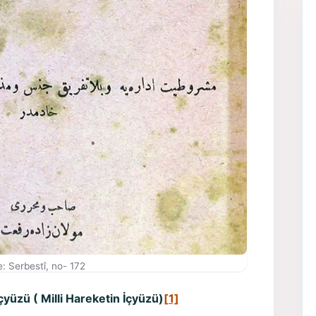
: Serbestî, no- 172
çyüzü ( Milli Hareketin İçyüzü)
[1]