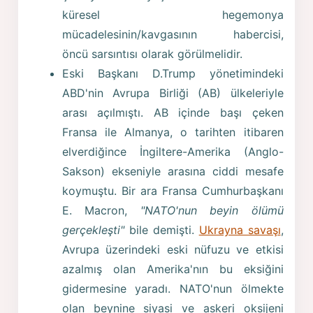
küresel hegemonya
mücadelesinin/kavgasının habercisi,
öncü sarsıntısı olarak görülmelidir.
Eski Başkanı D.Trump yönetimindeki
ABD'nin Avrupa Birliği (AB) ülkeleriyle
arası açılmıştı. AB içinde başı çeken
Fransa ile Almanya, o tarihten itibaren
elverdiğince İngiltere-Amerika (Anglo-
Sakson) ekseniyle arasına ciddi mesafe
koymuştu. Bir ara Fransa Cumhurbaşkanı
E. Macron,
"NATO'nun beyin ölümü
gerçekleşti"
bile demişti.
Ukrayna savaşı
,
Avrupa üzerindeki eski nüfuzu ve etkisi
azalmış olan Amerika'nın bu eksiğini
gidermesine yaradı. NATO'nun ölmekte
olan beynine siyasi ve askeri oksijeni