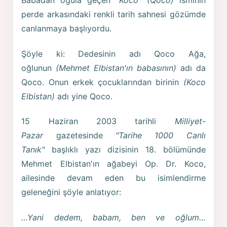
Babadan oğula geçen
"Koco" (Qoco)
isminin
perde arkasındaki renkli tarih sahnesi gözümde
canlanmaya başlıyordu.
Şöyle ki: Dedesinin adı Qoco Ağa,
oğlunun
(Mehmet Elbistan'ın babasının)
adı da
Qoco. Onun erkek çocuklarından birinin
(Koco
Elbistan)
adı yine Qoco.
15 Haziran 2003 tarihli
Milliyet-
Pazar
gazetesinde
"Tarihe 1000 Canlı
Tanık"
başlıklı yazı dizisinin 18. bölümünde
Mehmet Elbistan'ın ağabeyi Op. Dr. Koco,
ailesinde devam eden bu isimlendirme
geleneğini şöyle anlatıyor:
…Yani dedem, babam, ben ve oğlum…