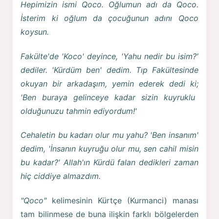
Hepimizin ismi Qoco. Oğlumun adı da Qoco.
İsterim ki oğlum da çocuğunun adını Qoco
koysun.
Fakülte'de 'Koco' deyince, 'Yahu nedir bu isim?'
dediler. 'Kürdüm ben' dedim. Tıp Fakültesinde
okuyan bir arkadaşım, yemin ederek dedi ki;
'Ben buraya gelinceye kadar sizin kuyruklu
olduğunuzu tahmin ediyordum!'
Cehaletin bu kadarı olur mu yahu? 'Ben insanım'
dedim, 'İnsanın kuyruğu olur mu, sen cahil misin
bu kadar?' Allah'ın Kürdü falan dedikleri zaman
hiç ciddiye almazdım.
"Qoco"
kelimesinin Kürtçe (Kurmanci) manası
tam bilinmese de buna ilişkin farklı bölgelerden