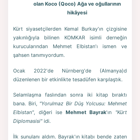
olan Koco (Qoco) Ağa ve oğullarının
hikâyesi
Kürt siyasetçilerden Kemal Burkay'ın çizgisine
yakınlığıyla bilinen KOMKAR isimli derneğin
kurucularından Mehmet Elbistan'ı ismen ve
şahsen tanımıyordum.
Ocak 2022'de Nürnberg'de (Almanya)d
düzenlenen bir etkinlikte tesadüfen karşılaştık.
Selamlaşma faslından sonra iki kitap bıraktı
bana. Biri,
"Yorulmaz Bir Düş Yolcusu: Mehmet
Elbistan"
, diğeri ise
Mehmet Bayrak
'ın
"Kürt
Diplomasisi"
idi.
İlk sunulanı aldım. Bayrak'ın kitabı bende zaten