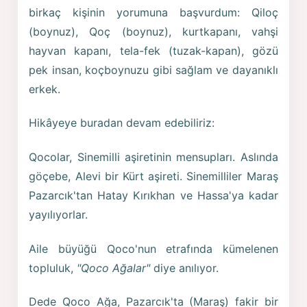
birkaç kişinin yorumuna başvurdum: Qiloç
(boynuz), Qoç (boynuz), kurtkapanı, vahşi
hayvan kapanı, tela-fek (tuzak-kapan), gözü
pek insan, koçboynuzu gibi sağlam ve dayanıklı
erkek.
Hikâyeye buradan devam edebiliriz:
Qocolar, Sinemilli aşiretinin mensupları. Aslında
göçebe, Alevi bir Kürt aşireti. Sinemilliler Maraş
Pazarcık'tan Hatay Kırıkhan ve Hassa'ya kadar
yayılıyorlar.
Aile büyüğü Qoco'nun etrafında kümelenen
topluluk,
"Qoco Ağalar"
diye anılıyor.
Dede Qoco Ağa, Pazarcık'ta (Maraş) fakir bir