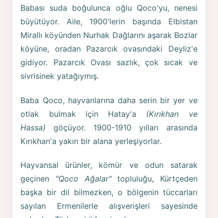
Babası suda boğulunca oğlu Qoco'yu, nenesi
büyütüyor. Aile, 1900'lerin başında Elbistan
Mirallı köyünden Nurhak Dağlarını aşarak Bozlar
köyüne, oradan Pazarcık ovasındaki Deyliz'e
gidiyor. Pazarcık Ovası sazlık, çok sıcak ve
sivrisinek yatağıymış.
Baba Qoco, hayvanlarına daha serin bir yer ve
otlak bulmak için Hatay'a
(Kırıkhan ve
Hassa)
göçüyor. 1900-1910 yılları arasında
Kırıkhan'a yakın bir alana yerleşiyorlar.
Hayvansal ürünler, kömür ve odun satarak
geçinen
"Qoco Ağalar"
topluluğu, Kürtçeden
başka bir dil bilmezken, o bölgenin tüccarları
sayılan Ermenilerle alışverişleri sayesinde