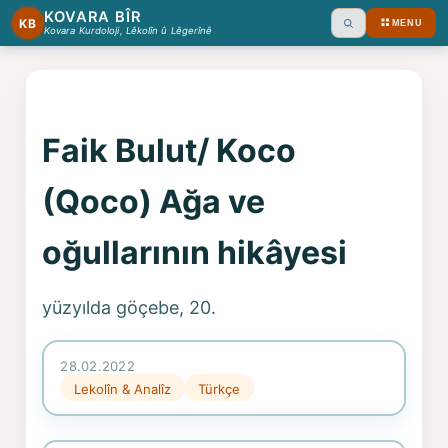
KOVARA BÎR
KB
MENU
Ara
Kovara Kurdoloji, Lêkolîn û Lêgerînê
Faik Bulut/ Koco
(Qoco) Ağa ve
oğullarının hikâyesi
yüzyılda göçebe, 20.
28.02.2022
Lekolîn & Analîz
Türkçe