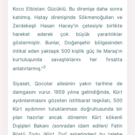
Koco Elbistan: Gücüklü. Bu direnişe daha sonra
katılmış. Hatay direnişinde Sökmenoğulları ve
Zerdekeşli Hasan Hacey'in çetesiyle birlikte
hareket ederek çok büyük yararlılıklar
göstermiştir. Bunlar, Doğanşehir bölgesinden
intikal eden yaklaşık 500 kişilik güç ile Maraş'ın
kurtuluşunda savaştıklarını her fırsatta
3
anlatırlarmış."
Siyaset; Qocolar ailesinin yakın tarihine de
damgasını vurur. 1959 yılına gelindiğinde, Kürt
aydınlanmasını gözeten istihbarat teşkilatı, 500
Kürt aydınının tutuklanması doğrultusunda bir
plan hazırlar ancak dönemin Kürt kökenli
Dışişleri Bakanı
(sonradan idam edilen)
Fatin
Rüştü Zorlu
(Kürt Zorî aşiretinden)
bu talebe