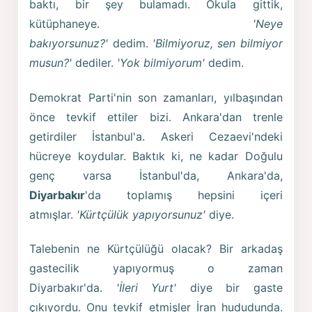
baktı, bir şey bulamadı. Okula gittik,
kütüphaneye.
'Neye
bakıyorsunuz?'
dedim.
'Bilmiyoruz, sen bilmiyor
musun?'
dediler.
'Yok bilmiyorum'
dedim.
Demokrat Parti'nin son zamanları, yılbaşından
önce tevkif ettiler bizi. Ankara'dan trenle
getirdiler İstanbul'a. Askeri Cezaevi'ndeki
hücreye koydular. Baktık ki, ne kadar Doğulu
genç varsa İstanbul'da, Ankara'da,
Diyarbakır
'da toplamış hepsini içeri
atmışlar.
'Kürtçülük yapıyorsunuz'
diye.
Talebenin ne Kürtçülüğü olacak? Bir arkadaş
gastecilik yapıyormuş o zaman
Diyarbakır'da.
'İleri Yurt'
diye bir gaste
çıkıyordu. Onu tevkif etmişler İran hududunda.