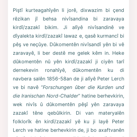
Piştî kurteagahîyên li jorê, dixwazim bi çend
rêzikan jî behsa nivîsandina bi zaravaya
kirdî/zazakî bikim. Ji alîyê nivîsandinê ve
dîyalekta kirdî/zazakî lawaz e, qasê kurmancî bi
pêş ve neçûye. Dûkomentên nivîsandî yên bi vê
zaravayê, li ber destê me gelek kêm in. Heke
dûkomentên nû yên kirdî/zazakî ji ciyên tarî
dernekevin ronahîyê, dûkomentên ku di
navbera salên 1856-58an de ji alîyê Peter Lerch
ve bi navê “
Forschungen ûber die Kurden und
die Iranischan Nord-Chalder
” hatine berhevkirin,
wek nivîs û dûkomentên pêşî yên zaravaya
zazakî têne qebûlkirin. Di van materyalên
folklorîk ên kirdî/zazakî yê ku ji layê Peter
Lerch ve hatine berhevkirin de, ji bo axaftvanên