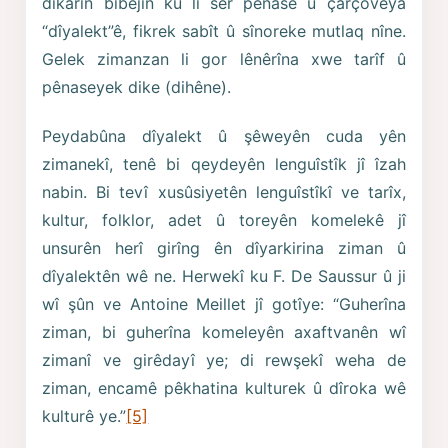
dikarin bibêjin ku li ser pênase û çarçoveya
“dîyalekt”ê, fikrek sabît û sînoreke mutlaq nîne.
Gelek zimanzan li gor lênêrîna xwe tarîf û
pênaseyek dike (dihêne).
Peydabûna dîyalekt û şêweyên cuda yên
zimanekî, tenê bi qeydeyên lenguîstîk jî îzah
nabin. Bi tevî xusûsiyetên lenguîstîkî ve tarîx,
kultur, folklor, adet û toreyên komelekê jî
unsurên herî girîng ên dîyarkirina ziman û
dîyalektên wê ne. Herwekî ku F. De Saussur û ji
wî şûn ve Antoine Meillet jî gotîye: “Guherîna
ziman, bi guherîna komeleyên axaftvanên wî
zimanî ve girêdayî ye; di rewşekî weha de
ziman, encamê pêkhatina kulturek û dîroka wê
kulturê ye.”
[5]