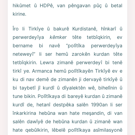
hikûmet û HDPê, van pêngavan pûç û betal
kirine.
Îro li Tirkîye û bakurê Kurdistanê, hînkarî û
perwerdeyîya
kêmker
tête tetbîqkirin
,
ev
bername bi navê “polîtîka perwerdeyîya
neteweyî” li ser hemû zarokên kurdan tête
tetbîqkirin. Lewra zimanê perwerdeyî bi tenê
tirkî ye. Armanca hemû polîtîkayên Tirkîyê ev e
ku di nav demê de zimanên ji dervayê tirkîyê û
bi taybetî jî kurdî û dîyalektên wê, bihelînin û
tune bikin. Polîtîkaya di bareyê kurdan û zimanê
kurdî de, hetanî destpêka salên 1990an li ser
înkarkirina hebûna wan hate meşandin, di van
salên dawîyê de hebûna kurdan û zimanê wan
hate qebûlkirin, lêbelê polîtîkaya asîmilasyonê