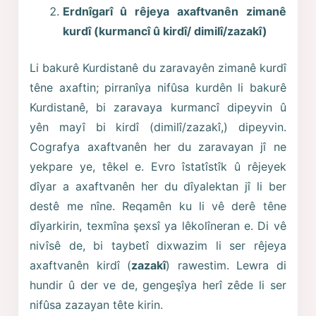
Erdnîgarî û rêjeya axaftvanên zimanê
kurdî (kurmancî û kirdî/ dimilî/zazakî)
Li bakurê Kurdistanê du zaravayên zimanê kurdî
têne axaftin; pirranîya nifûsa kurdên li bakurê
Kurdistanê, bi zaravaya kurmancî dipeyvin û
yên mayî bi kirdî (dimilî/zazakî,) dipeyvin.
Cografya axaftvanên her du zaravayan jî ne
yekpare ye, têkel e. Evro îstatîstîk û rêjeyek
dîyar a axaftvanên her du dîyalektan jî li ber
destê me nîne. Reqamên ku li vê derê têne
dîyarkirin, texmîna şexsî ya lêkolîneran e. Di vê
nivîsê de, bi taybetî dixwazim li ser rêjeya
axaftvanên kirdî (
zazakî
) rawestim. Lewra di
hundir û der ve de, gengeşîya herî zêde li ser
nifûsa zazayan tête kirin.