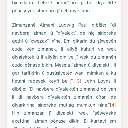
binavkirin. Lêbelê hetanî îro ji bo dîyalektê
pênaseyek standard jî nehatîye kirin.
Zimanzanê Almanî Ludwig Paul dibêje: “di
navbera ‘ziman’ û “dîyalekt” de hîç sînoreke
qethî û ‘xwezayî’ nîne. Em dikarin du şêweyên
cuda yên zimanek, ji aliyê kulturî ve wek
dîyalektek û ji alîyên din ve jî wek du zimanên
cuda pênase bikin. Mesela “ziman û dîyalekt”, li
gor tarîfkirin û xusûsiyetên wan, mimkun e ku
hetanî radeyek keyfî be jî.”
[3]
John Loyns jî
dibêje: “Di navbera dîyalektên zimanekî de yan
jî di navbera dîyalektên zimanên cîran de
dîyarkirina sînoreke mutlaq mumkun nîne.”
[4]
Hin zimanzan jî dîyalekt, wek “şêweyeke
axaftina” ziman pênase dikin. Bi kurtayî em