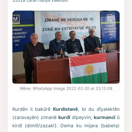
33529 caran hatiye xwendin.
Wêne: WhatsApp Image 2022-02-20 at 23.13.08
Kurdên li bakûrê
Kurdistanê
, bi du dîyalektên
(zaravayên) zimanê
kurdî
dipeyvin;
kurmancî
û
kirdî (dimilî/zazakî). Dema ku mijara (babeta)