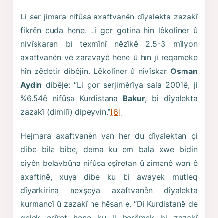
Li ser jimara nifûsa axaftvanên dîyalekta zazakî
fikrên cuda hene. Li gor gotina hin lêkolîner û
nivîskaran bi texmînî nêzîkê 2.5-3 mîlyon
axaftvanên vê zaravayê hene û hin jî reqameke
hîn zêdetir dibêjin. Lêkolîner û nivîskar
Osman
Aydin
dibêje: “Li gor serjimêrîya sala 2001ê, ji
%6.54ê nifûsa Kurdistana
Bakur
, bi dîyalekta
zazakî (dimilî) dipeyvin.”
[6]
Hejmara axaftvanên van her du dîyalektan çi
dibe bila bibe, dema ku em bala xwe bidin
ciyên belavbûna nifûsa eşîretan û zimanê wan ê
axaftinê, xuya dibe ku bi awayek mutleq
dîyarkirina nexşeya axaftvanên dîyalekta
kurmancî û zazakî ne hêsan e. “Di Kurdistanê de
gelek eşîret hene ku li herêmek bi zazakî