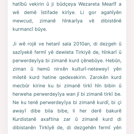
hatîbû vekirin û ji bûdçeya Wezareta Mearîf a
wê demê îstifade kirîye. Li gor agahîyên
mewcud, zimanê hînkarîya vê dibistênê
kurmancî bûye.
Ji wê rojê ve hetanî sala 2010an, di dezgeh û
sazîyekê fermî yê dewleta Tirkiyê de, hînkarî û
perwerdeyîya bi zimanê kurd çênebûye. Hebûn,
ziman û hemû nirxên kulturî-neteweyî yên
miletê kurd hatine qedexekirin. Zarokên kurd
mecbûr kirine ku bi zimanê tirkî hîn bibin û
herweha perwerdeyîya wan jî bi zimanê tirkî be.
Ne ku tenê perwerdeyîya bi zimanê kurdî, bi çi
awayî dibe bila bibe, li her derê bakurê
Kurdistanê axaftina zar û zimanê kurd di
dibistanên Tirkîyê de, di dezgehên fermî yên