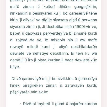
mafê ziman û kulturî dihêne gengeşîkirin,
nirixandin û pêşniyarên ku ji bo çareserîyê têne
kirin, ji alîyekî ve digîje sîyaseta giştî û herweha
sîyaseta ziman jî. Ji destpêka salên 1900î vir ve,
babet û daxwaza perwerdeyîya bi zimanê kurdî
di rojevê de ye, lê mixabin hîn jî ew mafê
rewayê miletê kurd ji alîyê desthilatdarên
dewletê ve nehatîye qebûlkirin. Bi tevî ku wê
demê jî û îro jî pişta kurdan ji baca dewletê xûz
bûye.
Di vê çarçoveyê de, ji bo sivikkirin û çareserîya
hinek pirsgirêkên ziman û zaravayên kurdî,
pêşniyarên min ev in:
- Divê bi taybetî li gund û bajarên kurdan