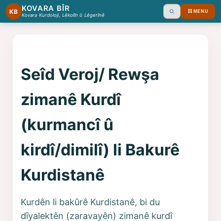
KOVARA BÎR
KB
MENU
Ara
Kovara Kurdoloji, Lêkolîn û Lêgerînê
Seîd Veroj/ Rewşa
zimanê Kurdî
(kurmancî û
kirdî/dimilî) li Bakurê
Kurdistanê
Kurdên li bakûrê Kurdistanê, bi du
dîyalektên (zaravayên) zimanê kurdî