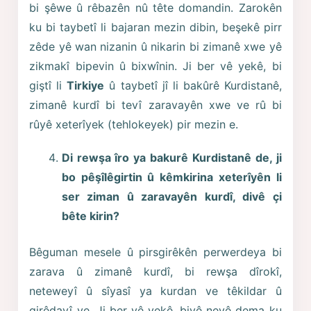
bi şêwe û rêbazên nû tête domandin. Zarokên
ku bi taybetî li bajaran mezin dibin, beşekê pirr
zêde yê wan nizanin û nikarin bi zimanê xwe yê
zikmakî bipevin û bixwînin. Ji ber vê yekê, bi
giştî li
Tirkiye
û taybetî jî li bakûrê Kurdistanê,
zimanê kurdî bi tevî zaravayên xwe ve rû bi
rûyê xeterîyek (tehlokeyek) pir mezin e.
Di rewşa îro ya bakurê Kurdistanê de, ji
bo pêşîlêgirtin û kêmkirina xeterîyên li
ser ziman û zaravayên kurdî, divê çi
bête kirin?
Bêguman mesele û pirsgirêkên perwerdeya bi
zarava û zimanê kurdî, bi rewşa dîrokî,
neteweyî û sîyasî ya kurdan ve têkildar û
girêdayî ye. Ji ber vê yekê, bivê nevê dema ku