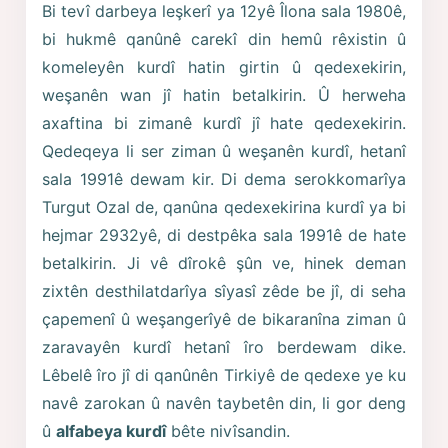
Bi tevî darbeya leşkerî ya 12yê Îlona sala 1980ê,
bi hukmê qanûnê carekî din hemû rêxistin û
komeleyên kurdî hatin girtin û qedexekirin,
weşanên wan jî hatin betalkirin. Û herweha
axaftina bi zimanê kurdî jî hate qedexekirin.
Qedeqeya li ser ziman û weşanên kurdî, hetanî
sala 1991ê dewam kir. Di dema serokkomarîya
Turgut Ozal de, qanûna qedexekirina kurdî ya bi
hejmar 2932yê, di destpêka sala 1991ê de hate
betalkirin. Ji vê dîrokê şûn ve, hinek deman
zixtên desthilatdarîya sîyasî zêde be jî, di seha
çapemenî û weşangerîyê de bikaranîna ziman û
zaravayên kurdî hetanî îro berdewam dike.
Lêbelê îro jî di qanûnên Tirkiyê de qedexe ye ku
navê zarokan û navên taybetên din, li gor deng
û
alfabeya kurdî
bête nivîsandin.