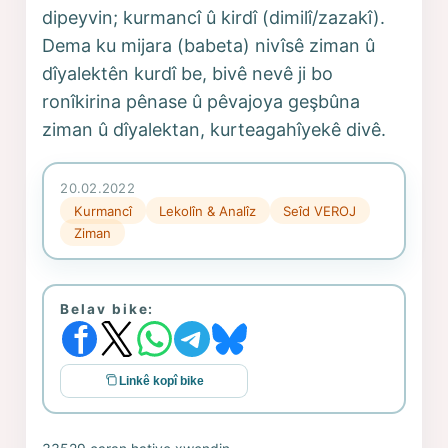
dipeyvin; kurmancî û kirdî (dimilî/zazakî).
Dema ku mijara (babeta) nivîsê ziman û
dîyalektên kurdî be, bivê nevê ji bo
ronîkirina pênase û pêvajoya geşbûna
ziman û dîyalektan, kurteagahîyekê divê.
20.02.2022
Kurmancî
Lekolîn & Analîz
Seîd VEROJ
Ziman
Belav bike:
Linkê kopî bike