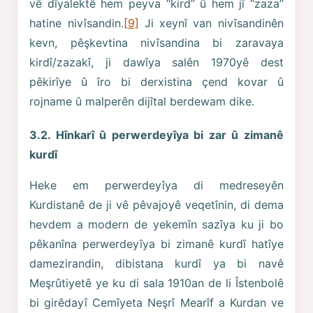
vê dîyalektê hem peyva “kird” û hem jî “zaza”
hatine nivîsandin.
[9]
Ji xeynî van nivîsandinên
kevn, pêşkevtina nivîsandina bi zaravaya
kirdî/zazakî, ji dawîya salên 1970yê dest
pêkirîye û îro bi derxistina çend kovar û
rojname û malperên dijîtal berdewam dike.
3.2. Hînkarî û perwerdeyîya bi zar û zimanê
kurdî
Heke em perwerdeyîya di medreseyên
Kurdistanê de ji vê pêvajoyê veqetînin, di dema
hevdem a modern de yekemîn sazîya ku ji bo
pêkanîna perwerdeyîya bi zimanê kurdî hatîye
damezirandin, dibistana kurdî ya bi navê
Meşrûtiyetê ye ku di sala 1910an de li Îstenbolê
bi girêdayî Cemîyeta Neşrî Mearîf a Kurdan ve