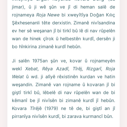
jimar), û ji wê şûn ve jî di heman salê de
rojnameya
Roja Newe
bi xweyîtîya Doğan Kılıç
Şêxhesenanli tête derxistin. Zimanê nivîsandina
ev her sê weşanan jî bi tirkî bû lê di nav rûpelên
wan de hinek çîrok û helbestên kurdî, dersên ji
bo hînkirina zimanê kurdî hebûn.
Ji salên 1975an şûn ve, kovar û rojnameyên
wekî
Xebat, Rêya Azadî, Tîrêj, Rizgarî, Roja
Welat
û wd. ji alîyê rêxistinên kurdan ve hatin
weşandin. Zimanê van rojname û kovaran jî bi
giştî tirkî bû, lêbelê di nav rûpelên wan de bi
kêmanî be jî nivîsên bi zimanê kurdî jî hebûn.
Kovara
Tîrêj
ê (1979) ne tê de, bi giştî an jî
pirranîya nivîsên kurdî, bi zarava kurmancî bûn.