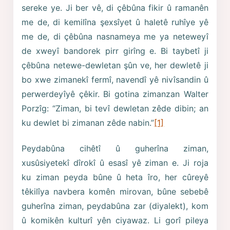
sereke ye. Ji ber vê, di çêbûna fikir û ramanên
me de, di kemilîna şexsîyet û haletê ruhîye yê
me de, di çêbûna nasnameya me ya neteweyî
de xweyî bandorek pirr girîng e. Bi taybetî ji
çêbûna netewe-dewletan şûn ve, her dewletê ji
bo xwe zimanekî fermî, navendî yê nivîsandin û
perwerdeyîyê çêkir. Bi gotina zimanzan Walter
Porzîg: “Ziman, bi tevî dewletan zêde dibin; an
ku dewlet bi zimanan zêde nabin.”
[1]
Peydabûna cihêtî û guherîna ziman,
xusûsiyetekî dîrokî û esasî yê ziman e. Ji roja
ku ziman peyda bûne û heta îro, her cûreyê
têkilîya navbera komên mirovan, bûne sebebê
guherîna ziman, peydabûna zar (diyalekt), kom
û komikên kulturî yên ciyawaz. Li gorî pileya