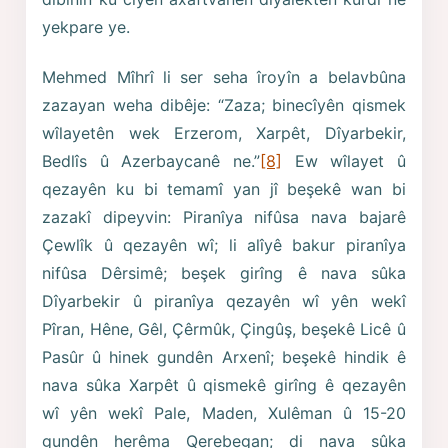
yekpare ye.
Mehmed Mîhrî li ser seha îroyîn a belavbûna
zazayan weha dibêje: “Zaza; binecîyên qismek
wîlayetên wek Erzerom, Xarpêt, Dîyarbekir,
Bedlîs û Azerbaycanê ne.”
[8]
Ew wîlayet û
qezayên ku bi temamî yan jî beşekê wan bi
zazakî dipeyvin: Piranîya nifûsa nava bajarê
Çewlîk û qezayên wî; li alîyê bakur piranîya
nifûsa Dêrsimê; beşek girîng ê nava sûka
Dîyarbekir û piranîya qezayên wî yên wekî
Pîran, Hêne, Gêl, Çêrmûk, Çingûş, beşekê Licê û
Pasûr û hinek gundên Arxenî; beşekê hindik ê
nava sûka Xarpêt û qismekê girîng ê qezayên
wî yên wekî Pale, Maden, Xulêman û 15-20
gundên herêma Qerebegan; di nava sûka