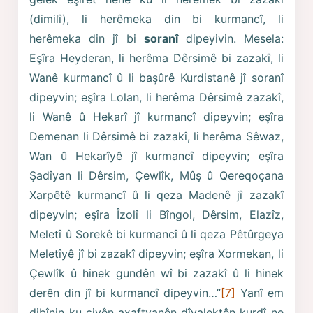
(dimilî), li herêmeka din bi kurmancî, li
herêmeka din jî bi
soranî
dipeyivin. Mesela:
Eşîra Heyderan, li herêma Dêrsimê bi zazakî, li
Wanê kurmancî û li başûrê Kurdistanê jî soranî
dipeyvin; eşîra Lolan, li herêma Dêrsimê zazakî,
li Wanê û Hekarî jî kurmancî dipeyvin; eşîra
Demenan li Dêrsimê bi zazakî, li herêma Sêwaz,
Wan û Hekarîyê jî kurmancî dipeyvin; eşîra
Şadîyan li Dêrsim, Çewlîk, Mûş û Qereqoçana
Xarpêtê kurmancî û li qeza Madenê jî zazakî
dipeyvin; eşîra Îzolî li Bîngol, Dêrsim, Elazîz,
Meletî û Sorekê bi kurmancî û li qeza Pêtûrgeya
Meletîyê jî bi zazakî dipeyvin; eşîra Xormekan, li
Çewlîk û hinek gundên wî bi zazakî û li hinek
derên din jî bi kurmancî dipeyvin…”
[7]
Yanî em
dibînin ku ciyên axaftvanên dîyalektên kurdî ne