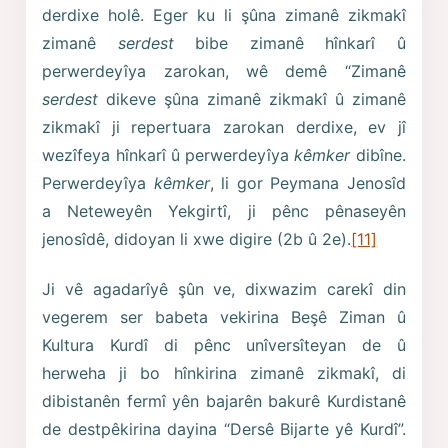
derdixe holê. Eger ku li şûna zimanê zikmakî
zimanê
serdest
bibe zimanê hînkarî û
perwerdeyîya zarokan, wê demê “Zimanê
serdest
dikeve şûna zimanê zikmakî û zimanê
zikmakî ji repertuara zarokan derdixe, ev jî
wezîfeya hînkarî û perwerdeyîya
kêmker
dibîne.
Perwerdeyîya
kêmker
, li gor Peymana Jenosîd
a Neteweyên Yekgirtî, ji pênc pênaseyên
jenosîdê, didoyan li xwe digire (2b û 2e).
[11]
Ji vê agadarîyê şûn ve, dixwazim carekî din
vegerem ser babeta vekirina Beşê Ziman û
Kultura Kurdî di pênc unîversîteyan de û
herweha ji bo hînkirina zimanê zikmakî, di
dibistanên fermî yên bajarên bakurê Kurdistanê
de destpêkirina dayina “Dersê Bijarte yê Kurdî”.