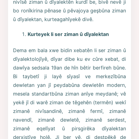
nivîsê ziman û dîyalektên kurdî be, bivê nevê ji
bo ronîkirina pênase û pêvajoya geşbûna ziman
û dîyalektan, kurteagahîyekê divê.
Kurteyek li ser ziman û dîyalektan
Dema em bala xwe bidin xebatên li ser ziman û
dîyalektolojîyê, dîyar dibe ku ev cûre xebat, di
dawîya sedsala 19an de hîn bêtir berfireh bûne.
Bi taybetî ji layê sîyasî ve merkezîbûna
dewletan yan jî peydabûna dewletên modern,
mesela standartbûna ziman anîye meydanê; vê
yekê jî di warê ziman de têgehên (termên) wekî
zimanê nivîsandinê, zimanê fermî, zimanê
navendî, zimanê dewletê, zimanê serdest,
zimanê eqelîyat û pirsgirêka dîyalektan
derxistîye holê. Ji ber vê, di destpêkê de