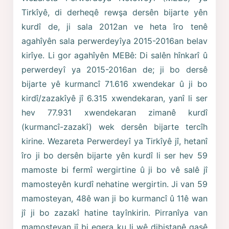
Tirkîyê, di derheqê rewşa dersên bijarte yên
kurdî de, ji sala 2012an ve heta îro tenê
agahîyên sala perwerdeyîya 2015-2016an belav
kirîye. Li gor agahîyên MEBê: Di salên hînkarî û
perwerdeyî ya 2015-2016an de; ji bo dersê
bijarte yê kurmancî 71.616 xwendekar û ji bo
kirdî/zazakîyê jî 6.315 xwendekaran, yanî li ser
hev 77.931 xwendekaran zimanê kurdî
(kurmancî-zazakî) wek dersên bijarte tercîh
kirine. Wezareta Perwerdeyî ya Tirkîyê jî, hetanî
îro ji bo dersên bijarte yên kurdî li ser hev 59
mamoste bi fermî wergirtine û ji bo vê salê jî
mamosteyên kurdî nehatine wergirtin. Ji van 59
mamosteyan, 48ê wan ji bo kurmancî û 11ê wan
jî ji bo zazakî hatine tayînkirin. Pirranîya van
mamosteyan jî bi egera ku li wê dibistanê qasê