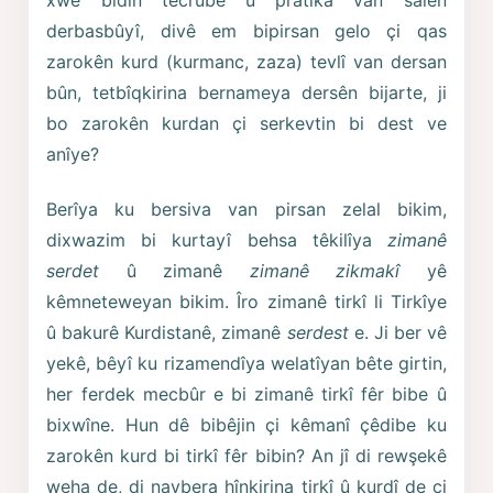
xwe bidin tecrûbe û pratîka van salên
derbasbûyî, divê em bipirsan gelo çi qas
zarokên kurd (kurmanc, zaza) tevlî van dersan
bûn, tetbîqkirina bernameya dersên bijarte, ji
bo zarokên kurdan çi serkevtin bi dest ve
anîye?
Berîya ku bersiva van pirsan zelal bikim,
dixwazim bi kurtayî behsa têkilîya
zimanê
serdet
û zimanê
zimanê zikmakî
yê
kêmneteweyan bikim. Îro zimanê tirkî li Tirkîye
û bakurê Kurdistanê, zimanê
serdest
e. Ji ber vê
yekê, bêyî ku rizamendîya welatîyan bête girtin,
her ferdek mecbûr e bi zimanê tirkî fêr bibe û
bixwîne. Hun dê bibêjin çi kêmanî çêdibe ku
zarokên kurd bi tirkî fêr bibin? An jî di rewşekê
weha de, di navbera hînkirina tirkî û kurdî de çi