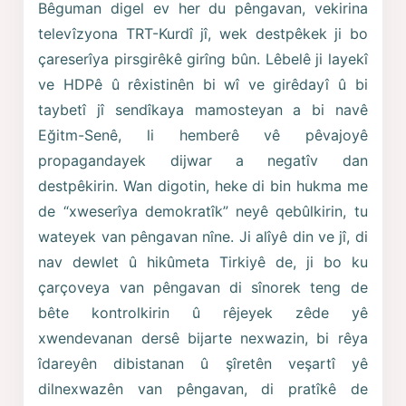
Bêguman digel ev her du pêngavan, vekirina
televîzyona TRT-Kurdî jî, wek destpêkek ji bo
çareserîya pirsgirêkê girîng bûn. Lêbelê ji layekî
ve HDPê û rêxistinên bi wî ve girêdayî û bi
taybetî jî sendîkaya mamosteyan a bi navê
Eğitm-Senê, li hemberê vê pêvajoyê
propagandayek dijwar a negatîv dan
destpêkirin. Wan digotin, heke di bin hukma me
de “xweserîya demokratîk” neyê qebûlkirin, tu
wateyek van pêngavan nîne. Ji alîyê din ve jî, di
nav dewlet û hikûmeta Tirkiyê de, ji bo ku
çarçoveya van pêngavan di sînorek teng de
bête kontrolkirin û rêjeyek zêde yê
xwendevanan dersê bijarte nexwazin, bi rêya
îdareyên dibistanan û şîretên veşartî yê
dilnexwazên van pêngavan, di pratîkê de