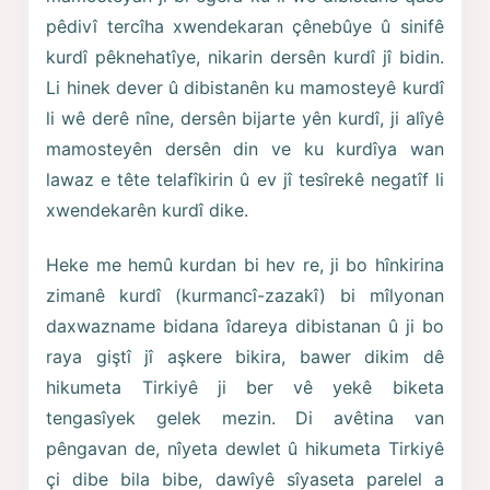
pêdivî tercîha xwendekaran çênebûye û sinifê
kurdî pêknehatîye, nikarin dersên kurdî jî bidin.
Li hinek dever û dibistanên ku mamosteyê kurdî
li wê derê nîne, dersên bijarte yên kurdî, ji alîyê
mamosteyên dersên din ve ku kurdîya wan
lawaz e tête telafîkirin û ev jî tesîrekê negatîf li
xwendekarên kurdî dike.
Heke me hemû kurdan bi hev re, ji bo hînkirina
zimanê kurdî (kurmancî-zazakî) bi mîlyonan
daxwazname bidana îdareya dibistanan û ji bo
raya giştî jî aşkere bikira, bawer dikim dê
hikumeta Tirkiyê ji ber vê yekê biketa
tengasîyek gelek mezin. Di avêtina van
pêngavan de, nîyeta dewlet û hikumeta Tirkiyê
çi dibe bila bibe, dawîyê sîyaseta parelel a