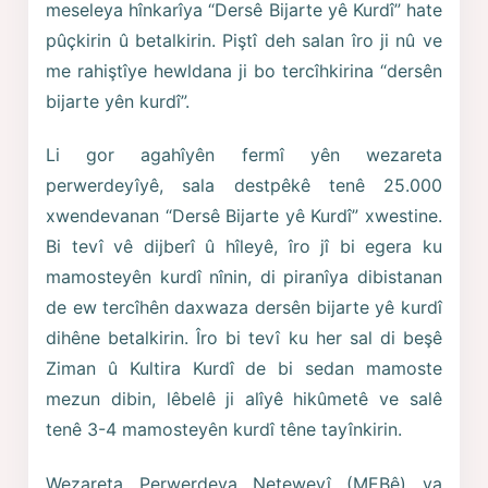
meseleya hînkarîya “Dersê Bijarte yê Kurdî” hate
pûçkirin û betalkirin. Piştî deh salan îro ji nû ve
me rahiştîye hewldana ji bo tercîhkirina “dersên
bijarte yên kurdî”.
Li gor agahîyên fermî yên wezareta
perwerdeyîyê, sala destpêkê tenê 25.000
xwendevanan “Dersê Bijarte yê Kurdî” xwestine.
Bi tevî vê dijberî û hîleyê, îro jî bi egera ku
mamosteyên kurdî nînin, di piranîya dibistanan
de ew tercîhên daxwaza dersên bijarte yê kurdî
dihêne betalkirin. Îro bi tevî ku her sal di beşê
Ziman û Kultira Kurdî de bi sedan mamoste
mezun dibin, lêbelê ji alîyê hikûmetê ve salê
tenê 3-4 mamosteyên kurdî têne tayînkirin.
Wezareta Perwerdeya Neteweyî (MEBê) ya