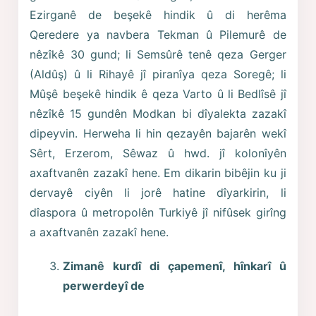
Ezirganê de beşekê hindik û di herêma
Qeredere ya navbera Tekman û Pilemurê de
nêzîkê 30 gund; li Semsûrê tenê qeza Gerger
(Aldûş) û li Rihayê jî piranîya qeza Soregê; li
Mûşê beşekê hindik ê qeza Varto û li Bedlîsê jî
nêzîkê 15 gundên Modkan bi dîyalekta zazakî
dipeyvin. Herweha li hin qezayên bajarên wekî
Sêrt, Erzerom, Sêwaz û hwd. jî kolonîyên
axaftvanên zazakî hene. Em dikarin bibêjin ku ji
dervayê ciyên li jorê hatine dîyarkirin, li
dîaspora û metropolên Turkiyê jî nifûsek girîng
a axaftvanên zazakî hene.
Zimanê kurdî di çapemenî, hînkarî û
perwerdeyî de