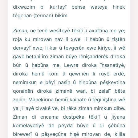
dixwazim bi kurtayî behsa wateya hinek
têgehan (terman) bikim.
Ziman
, ne tenê wesîteyê têkilî û axaftina me ye;
roja ku mirovan nav li xwe, li hebûn û tiştên
dervayî xwe, li kar û tevgerên xwe kirîye, ji wê
gavê hetanî îro ziman bûye rênîşanderêk dîroka
bûn û hebûna me. Lewra dîroka însanetîyê,
dîroka hemû kom û qewmên li rûyê erdê,
nemimkun e bêyî nasîn û hînbûna pêşkevtina
qonaxên dîroka zimanê wan, bi zelalî bête
zanîn. Manekirina hemû kaînatê û têgihîştina wê
ya ji layê civakê ve, bi rêka ziman mimkun dibe.
Ziman di encama destpêka têkilî û jîyana
komelayetîyê de peyda bûye û di çêbûna
bîrewerî û pêşveçûna hişê mirovan de, kilîla