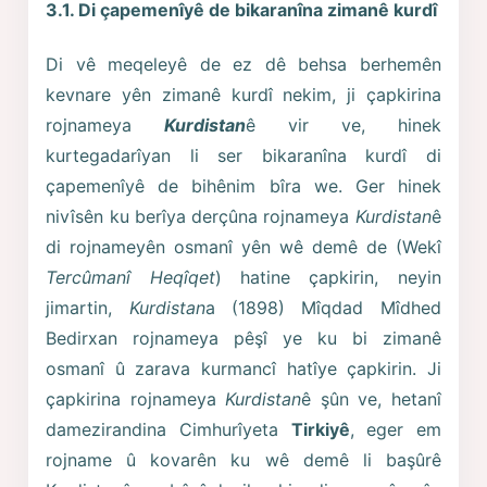
3.1. Di çapemenîyê de bikaranîna zimanê kurdî
Di vê meqeleyê de ez dê behsa berhemên
kevnare yên zimanê kurdî nekim, ji çapkirina
rojnameya
Kurdistan
ê vir ve, hinek
kurtegadarîyan li ser bikaranîna kurdî di
çapemenîyê de bihênim bîra we. Ger hinek
nivîsên ku berîya derçûna rojnameya
Kurdistan
ê
di rojnameyên osmanî yên wê demê de (Wekî
Tercûmanî Heqîqet
) hatine çapkirin, neyin
jimartin,
Kurdistan
a (1898) Mîqdad Mîdhed
Bedirxan rojnameya pêşî ye ku bi zimanê
osmanî û zarava kurmancî hatîye çapkirin. Ji
çapkirina rojnameya
Kurdistan
ê şûn ve, hetanî
damezirandina Cimhurîyeta
Tirkiyê
, eger em
rojname û kovarên ku wê demê li başûrê