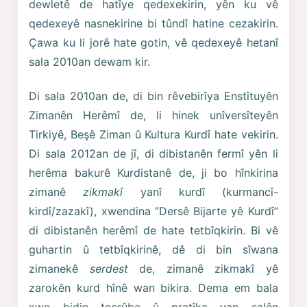
dewletê de hatîye qedexekirin, yên ku vê
qedexeyê nasnekirine bi tûndî hatine cezakirin.
Çawa ku li jorê hate gotin, vê qedexeyê hetanî
sala 2010an dewam kir.
Di sala 2010an de, di bin rêvebirîya Enstîtuyên
Zimanên Herêmî de, li hinek unîversîteyên
Tirkiyê, Beşê Ziman û Kultura Kurdî hate vekirin.
Di sala 2012an de jî, di dibistanên fermî yên li
herêma bakurê Kurdistanê de, ji bo hînkirina
zimanê
zikmakî
yanî kurdî (kurmancî-
kirdî/zazakî), xwendina “Dersê Bijarte yê Kurdî”
di dibistanên herêmî de hate tetbîqkirin. Bi vê
guhartin û tetbîqkirinê, dê di bin sîwana
zimanekê
serdest
de, zimanê zikmakî yê
zarokên kurd hînê wan bikira. Dema em bala