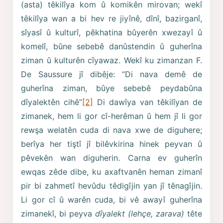
(asta) têkilîya kom û komikên mirovan; wekî
têkilîya wan a bi hev re jiyînê, dînî, bazirganî,
sîyasî û kulturî, pêkhatina bûyerên xwezayî û
komelî, bûne sebebê danûstendin û guherîna
ziman û kulturên cîyawaz. Wekî ku zimanzan F.
De Saussure jî dibêje: “Di nava demê de
guherîna ziman, bûye sebebê peydabûna
dîyalektên cihê”
[2]
Di dawîya van têkilîyan de
zimanek, hem li gor cî-herêman û hem jî li gor
rewşa welatên cuda di nava xwe de diguhere;
berîya her tiştî jî bilêvkirina hinek peyvan û
pêvekên wan diguherin. Carna ev guherîn
ewqas zêde dibe, ku axaftvanên heman zimanî
pir bi zahmetî hevûdu têdigîjin yan jî tênagîjin.
Li gor cî û warên cuda, bi vê awayî guherîna
zimanekî, bi peyva
dîyalekt (lehçe, zarava)
tête