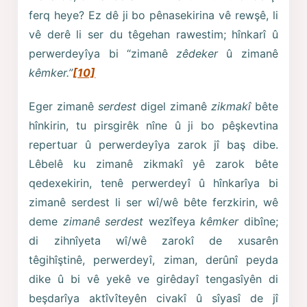
ferq heye? Ez dê ji bo pênasekirina vê rewşê, li
vê derê li ser du têgehan rawestim; hînkarî û
perwerdeyîya bi “zimanê
zêdeker
û zimanê
kêmker
.”
[10]
Eger zimanê
serdest
digel zimanê
zikmakî
bête
hînkirin, tu pirsgirêk nîne û ji bo pêşkevtina
repertuar û perwerdeyîya zarok jî baş dibe.
Lêbelê ku zimanê zikmakî yê zarok bête
qedexekirin, tenê perwerdeyî û hînkarîya bi
zimanê serdest li ser wî/wê bête ferzkirin, wê
deme
zimanê
serdest
wezîfeya
kêmker
dibîne;
di zihnîyeta wî/wê zarokî de xusarên
têgihîştinê, perwerdeyî, ziman, derûnî peyda
dike û bi vê yekê ve girêdayî tengasîyên di
beşdarîya aktîvîteyên civakî û sîyasî de jî