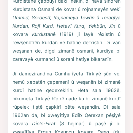
Kurdistanê çapbûyî daxil nekin, di nava sînorên
Kurdistana Osmanî de kovar û rojnameyên wekî
Ummid, Serbestî, Rojnameya Tewûn û Teraqîya
Kurdan, Rojî Kurd, Hetavî Kurd, Yekbûn
,
Jîn
û
kovara
Kurdistan
ê (1919) ji layê rêxistin û
rewşenbîrên kurdan ve hatine derxistin. Di van
weşanan de, digel zimanê osmanî, kurdîya bi
zaravayê kurmancî û soranî hatîye bikaranîn.
Ji damezirandina Cumhurîyeta Tirkiyê şûn ve,
hemû xebatên çapemenî û weşanên bi zimanê
kurdî hatine qedexekirin. Heta sala 1962ê,
hikumeta Tirkiyê hîç rê nade ku bi zimanê kurdî
rûpelek tiştê çapkirî bête weşandin. Di sala
1962an da, bi xweyîtîya Edîb Qerexan pêşîyê
kovara
Dîcle-Firat
(8 hejmar) û paşê jî bi
xweyîtîya Ergun Koyuncu kovara
Deng
(du