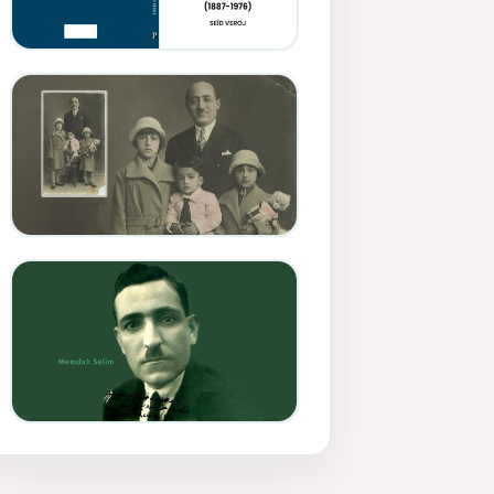
Memduh Selîmê Wanî (1887-
1876)
Mihemed Mîhrî Hîlav ji
afirênerên rewşenbîriya
nûjen e
Memduh Selim ve Xoybûn
(Hoybun)’un Kuruluş