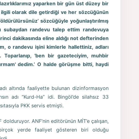
Hazırlıklarımız yaparken bir gün üst düzey bir
ilgili olarak dile getirdiği ve her sözcüğünün
öldürülürsünüz’ sözcüğüyle yoğunlaştırılmış
bu subaydan randevu talep ettim randevuya
inci dakikasında eline aldığı not defterinden
m, o randevu işini kimlerle hallettiniz, adları
. Toparlanıp, 'ben bir gazeteciyim, muhbir
dırmam' dedim.’ O halde görüşme bitti, haydi
 adı altında faaliyette bulunan dizinformasyon
nsın adı “Kurd-Ha” idi. Bingöl’de silahsız 33
sıtasıyla PKK servis etmişti.
F dolduruyor. ANF’nin editörünün MİT’e çalışan,
birçok yerde faaliyet gösteren biri olduğu
rdi.