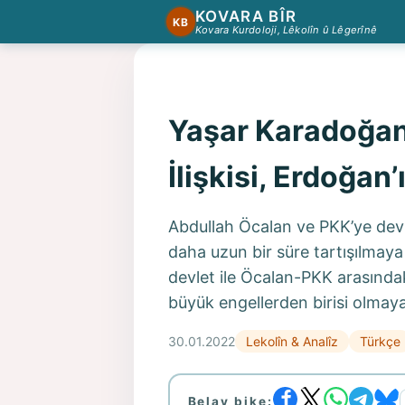
KOVARA BÎR
KB
Kovara Kurdoloji, Lêkolîn û Lêgerînê
Yaşar Karadoğan
İlişkisi, Erdoğan
Abdullah Öcalan ve PKK’ye devle
daha uzun bir süre tartışılmaya
devlet ile Öcalan-PKK arasındak
büyük engellerden birisi olmay
30.01.2022
Lekolîn & Analîz
Türkçe
Belav bike: