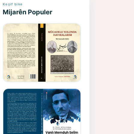
Keşif bike
Mijarên Populer
Gazeteci, Yazar, Hukukçu ve
Siyasetçi Kimliğiyle
Mevlanzade Rıfat - Seîd
Veroj