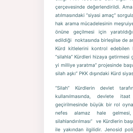
çerçevesinde değerlendirildi. Ama
atılmasındaki “siyasi amaç” sorgul
hak arama mücadelesinin meşruiye
önüne geçilmesi için yaratıldı
edildiği noktasında birleşilse de 
Kürd kitlelerini kontrol edebilen
“silahla” Kürdleri hizaya getirmesi
yi milliye yaratma” projesinde ba
silah aşkı” PKK dışındaki Kürd siy
“Silah” Kürdlerin devlet taraf
kullanılmasında, devlete itaa
geçirilmesinde büyük bir rol oyn
nefes alamaz hale gelmesi,
silahlandırılması” ve Kürdlerin baş
ile yakından ilgilidir. Jenosid pol