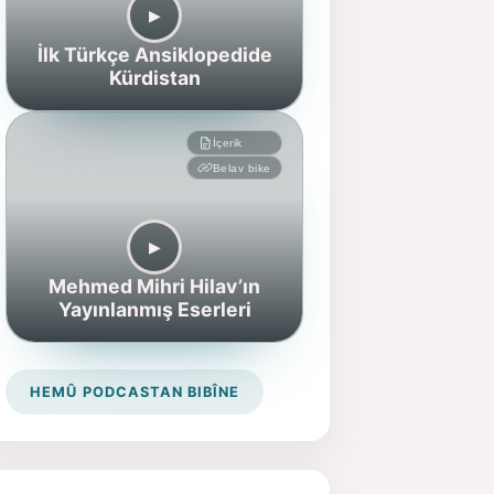
▶︎
İlk Türkçe Ansiklopedide
Kürdistan
İçerik
Belav bike
▶︎
Mehmed Mihri Hilav’ın
Yayınlanmış Eserleri
HEMÛ PODCASTAN BIBÎNE