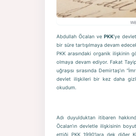
Wê
Abdullah Öcalan ve
PKK
’ye devle
bir süre tartışılmaya devam edecek.
PKK arasındaki organik ilişkinin 
olmaya devam ediyor. Fakat Tayip
uğraşısı sırasında Demirtaş’ın “İm
devlet ilişkileri bir kez daha g
okudum.
Adı duyulduktan itibaren hakkınd
Öcalan’ın devletle ilişkisinin boy
ettiği PKK 1990’lara dek diğer K