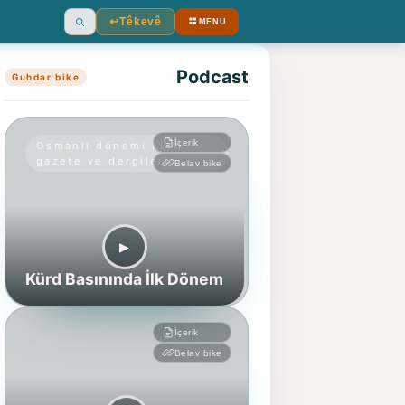
↩︎
Têkevê
MENU
Ara
Podcast
Guhdar bike
İçerik
Osmanlı dönemi Kürd
gazete ve dergileri
Belav bike
▶︎
Kürd Basınında İlk Dönem
İçerik
Belav bike