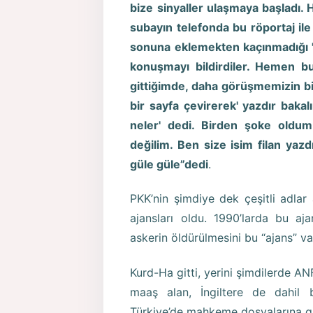
bize sinyaller ulaşmaya başladı. 
subayın telefonda bu röportaj ile 
sonuna eklemekten kaçınmadığı '
konuşmayı bildirdiler. Hemen 
gittiğimde, daha görüşmemizin bir
bir sayfa çevirerek' yazdır bakalı
neler' dedi. Birden şoke oldum
değilim. Ben size isim filan yaz
güle güle”dedi
.
PKK’nin şimdiye dek çeşitli adlar
ajansları oldu. 1990’larda bu aja
askerin öldürülmesini bu “ajans” va
Kurd-Ha gitti, yerini şimdilerde AN
maaş alan, İngiltere de dahil 
Türkiye’de mahkeme dosyalarına gi