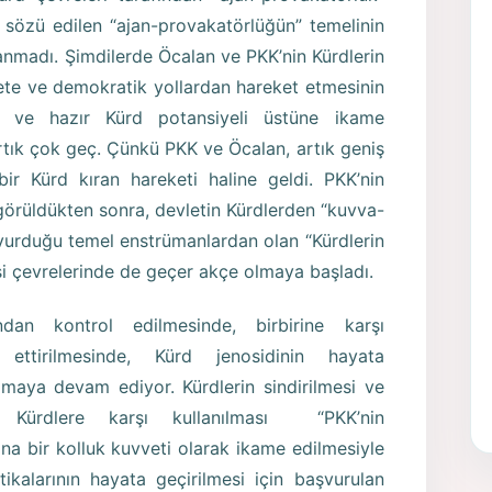
 sözü edilen “ajan-provakatörlüğün” temelinin
anmadı. Şimdilerde Öcalan ve PKK’nin Kürdlerin
te ve demokratik yollardan hareket etmesinin
ğı ve hazır Kürd potansiyeli üstüne ikame
artık çok geç. Çünkü PKK ve Öcalan, artık geniş
 bir Kürd kıran hareketi haline geldi. PKK’nin
 görüldükten sonra, devletin Kürdlerden “kuvva-
şvurduğu temel enstrümanlardan olan “Kürdlerin
asi çevrelerinde de geçer akçe olmaya başladı.
ından kontrol edilmesinde, birbirine karşı
t ettirilmesinde, Kürd jenosidinin hayata
amaya devam ediyor. Kürdlerin sindirilmesi ve
 Kürdlere karşı kullanılması “PKK’nin
ına bir kolluk kuvveti olarak ikame edilmesiyle
itikalarının hayata geçirilmesi için başvurulan