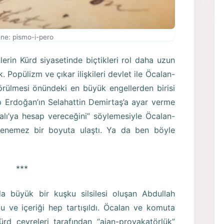
ne: pismo-i-pero
tlerin Kürd siyasetinde biçtikleri rol daha uzun
 Popülizm ve çıkar ilişkileri devlet ile Öcalan-
görülmesi önündeki en büyük engellerden birisi
 Erdoğan’ın Selahattin Demirtaş’a ayar verme
ralı’ya hesap vereceğini” söylemesiyle Öcalan-
izlenemez bir boyuta ulaştı. Ya da ben böyle
***
a büyük bir kuşku silsilesi oluşan Abdullah
utu ve içeriği hep tartışıldı. Öcalan ve komuta
ürd çevreleri tarafından “ajan-provakatörlük”