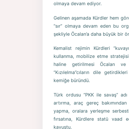
olmaya devam ediyor.
Gelinen aşamada Kürdler hem görd
“sır” olmaya devam eden bu organ
şekliyle Öcalan’a daha büyük bir ö
Kemalist rejimin Kürdleri “kuva
kullanma, mobilize etme stratejisi
haline getirilmesi Öcalan v
“Kızılelma”cıların dile getirdik
kemiğe büründü.
Türk ordusu “PKK ile savaş” adı 
artırma, araç gereç bakımından
yapma, oralara yerleşme serbestis
fırsatına, Kürdlere statü vaad
kavuştu.