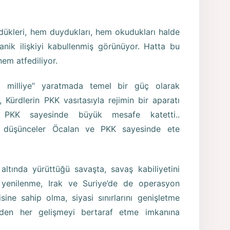
ükleri, hem duydukları, hem okudukları halde
ik ilişkiyi kabullenmiş görünüyor. Hatta bu
nem atfediliyor.
yı milliye” yaratmada temel bir güç olarak
, Kürdlerin PKK vasıtasıyla rejimin bir aparatı
e PKK sayesinde büyük mesafe katetti..
leri düşünceler Öcalan ve PKK sayesinde ete
altında yürüttüğü savaşta, savaş kabiliyetini
 yenilenme, Irak ve Suriye’de de operasyon
ine sahip olma, siyasi sınırlarını genişletme
 eden her gelişmeyi bertaraf etme imkanına