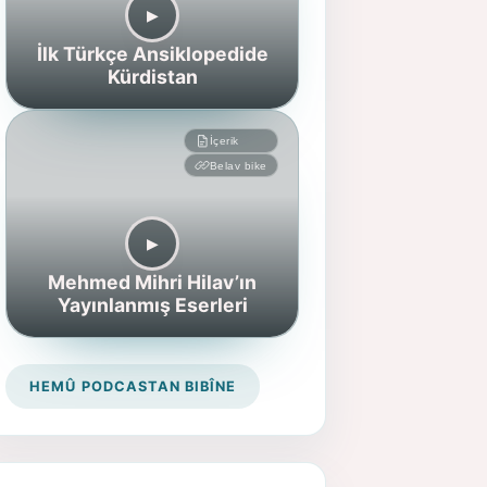
▶︎
İlk Türkçe Ansiklopedide
Kürdistan
İçerik
Belav bike
▶︎
Mehmed Mihri Hilav’ın
Yayınlanmış Eserleri
HEMÛ PODCASTAN BIBÎNE