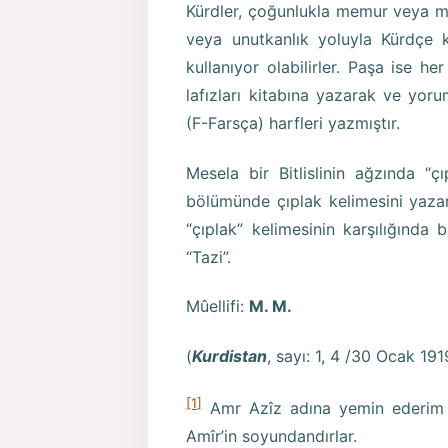
Kürdler, çoğunlukla memur veya mem
veya unutkanlık yoluyla Kürdçe k
kullanıyor olabilirler. Paşa ise h
lafızları kitabına yazarak ve yor
(F-Farsça) harfleri yazmıştır.
Mesela bir Bitlislinin ağzında “
bölümünde çıplak kelimesini yazar
“çıplak” kelimesinin karşılığında b
“Tazi”.
Mûellifi:
M. M.
(
Kurdistan
, sayı: 1, 4 /30 Ocak 191
[1]
Amr Azîz adına yemin ederim ki
Amîr’in soyundandırlar.