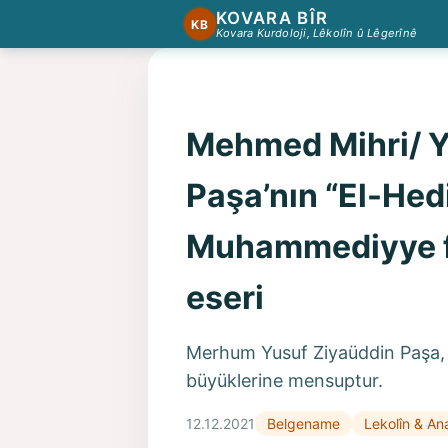
KOVARA BÎR
KB
Kovara Kurdoloji, Lêkolîn û Lêgerînê
Mehmed Mihri/ Y
Paşa’nın “El-Hed
Muhammediyye fi'
eseri
Merhum Yusuf Ziyaüddin Paşa, 
büyüklerine mensuptur.
12.12.2021
Belgename
Lekolîn & Ana