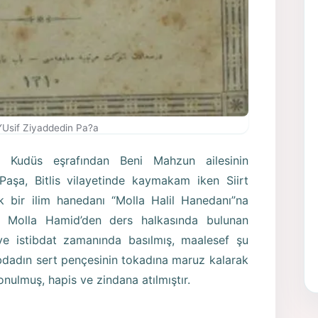
Usif Ziyaddedin Pa?a
 Kudüs eşrafından Beni Mahzun ailesinin
aşa, Bitlis vilayetinde kaymakam iken Siirt
ük bir ilim hanedanı “Molla Halil Hanedanı”na
 Molla Hamid’den ders halkasında bulunan
 ve istibdat zamanında basılmış, maalesef şu
tibdadın sert pençesinin tokadına maruz kalarak
onulmuş, hapis ve zindana atılmıştır.