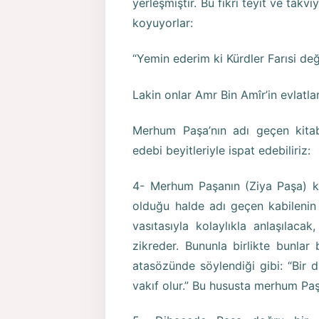
yerleşmiştir. Bu fikri teyit ve takv
koyuyorlar:
“Yemin ederim ki Kürdler Farısi deği
Lakin onlar Amr Bin Amîr’in evlatlar
Merhum Paşa’nın adı geçen kitab
edebi beyitleriyle ispat edebiliriz:
4- Merhum Paşanın (Ziya Paşa) kit
olduğu halde adı geçen kabilenin b
vasıtasıyla kolaylıkla anlaşılaca
zikreder. Bununla birlikte bunlar 
atasözünde söylendiği gibi: “Bir
vakıf olur.” Bu hususta merhum Paşa 