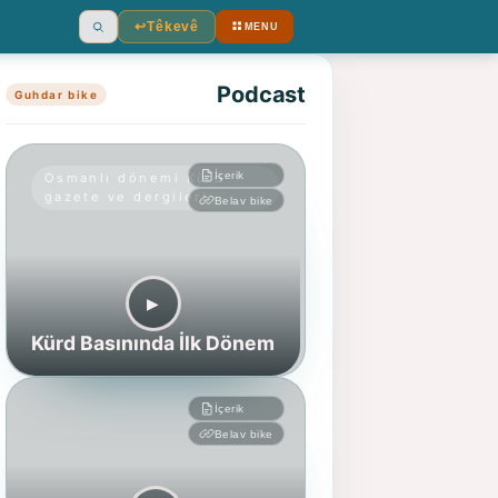
↩︎
Têkevê
MENU
Ara
Podcast
Guhdar bike
İçerik
Osmanlı dönemi Kürd
gazete ve dergileri
Belav bike
▶︎
Kürd Basınında İlk Dönem
İçerik
Belav bike