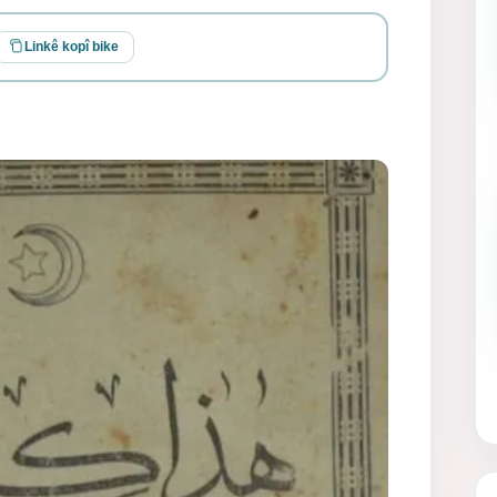
Linkê kopî bike