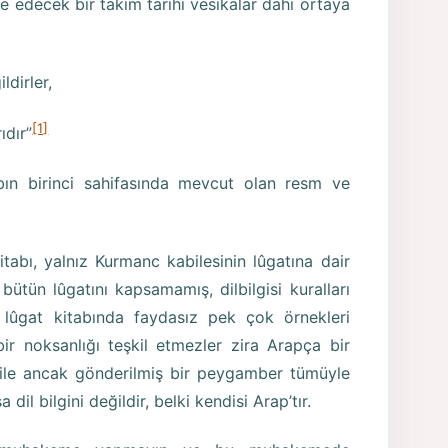
iye edecek bir takım tarihi vesikalar dahi ortaya
ldirler,
[1]
ıdır”
ın birinci sahifasında mevcut olan resm ve
abı, yalnız Kurmanc kabilesinin lûgatına dair
ütün lûgatını kapsamamış, dilbilgisi kuralları
k, lûgat kitabında faydasız pek çok örnekleri
bir noksanlığı teşkil etmezler zira Arapça bir
 dile ancak gönderilmiş bir peygamber tümüyle
dil bilgini değildir, belki kendisi Arap’tır.