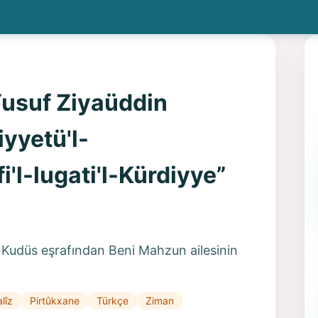
usuf Ziyaüddin
iyyetü'l-
l-lugati'l-Kürdiyye”
Kudüs eşrafından Beni Mahzun ailesinin
lîz
Pirtûkxane
Türkçe
Ziman