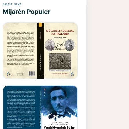
Keşif bike
Mijarên Populer
Gazeteci, Yazar, Hukukçu ve
Siyasetçi Kimliğiyle
Mevlanzade Rıfat - Seîd
Veroj