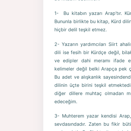
1- Bu kitabın yazarı Arap’tır. Kür
Bununla birlikte bu kitap, Kürd dilin
hiçbir delil teşkil etmez.
2- Yazarın yardımcıları Siirt ahali
dili ise fesih bir Kürdçe değil, bil
ve edipler dahi meramı ifade ett
kelimeler değil belki Arapça pek ço
Bu adet ve alışkanlık sayesindendi
dilinin üçte birini teşkil etmekte
diğer dillere muhtaç olmadan müs
edeceğim.
3- Muhterem yazar kendisi Arap,
sevdasındadır. Zaten bu fikir büt