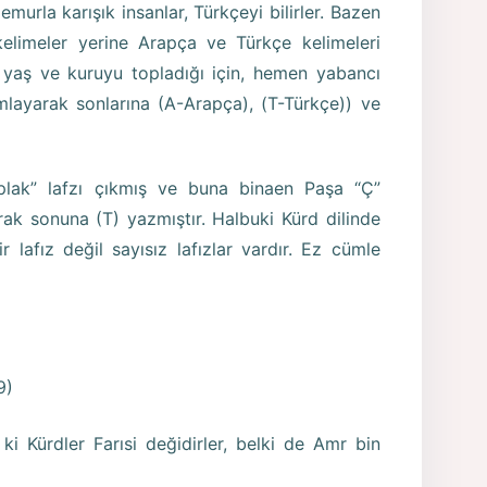
urla karışık insanlar, Türkçeyi bilirler. Bazen
elimeler yerine Arapça ve Türkçe kelimeleri
er yaş ve kuruyu topladığı için, hemen yabancı
umlayarak sonlarına (A-Arapça), (T-Türkçe)) ve
çıplak” lafzı çıkmış ve buna binaen Paşa “Ç”
ak sonuna (T) yazmıştır. Halbuki Kürd dilinde
ir lafız değil sayısız lafızlar vardır. Ez cümle
9)
 Kürdler Farısi değidirler, belki de Amr bin