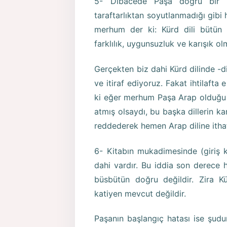
5- Dibacede Paşa doğru bir
taraftarlıktan soyutlanmadığı gibi 
merhum der ki: Kürd dili bütün d
farklılık, uygunsuzluk ve karışık olm
Gerçekten biz dahi Kürd dilinde -diğ
ve itiraf ediyoruz. Fakat ihtilaf
ki eğer merhum Paşa Arap olduğu 
atmış olsaydı, bu başka dillerin k
reddederek hemen Arap diline itha
6- Kitabın mukadimesinde (giriş k
dahi vardır. Bu iddia son derece 
büsbütün doğru değildir. Zira Kü
katiyen mevcut değildir.
Paşanın başlangıç hatası ise şudur