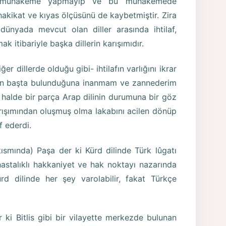
 muhakeme yapmayıp ve bu muhakemede
hakikat ve kıyas ölçüsünü de kaybetmiştir. Zira
ünyada mevcut olan diller arasında ihtilaf,
ak itibariyle başka dillerin karışımıdır.
er dillerde olduğu gibi- ihtilafın varlığını ikrar
ta en başta bulunduğuna inanmam ve zannederim
halde bir parça Arap dilinin durumuna bir göz
arışımından oluşmuş olma lakabını acilen dönüp
f ederdi.
ısmında) Paşa der ki Kürd dilinde Türk lûgatı
hastalıklı hakkaniyet ve hak noktayı nazarında
rd dilinde her şey varolabilir, fakat Türkçe
 ki Bitlis gibi bir vilayette merkezde bulunan