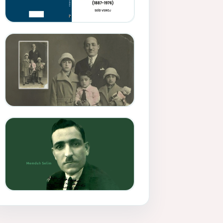
Memduh Selîmê Wanî (1887-
1876)
Mihemed Mîhrî Hîlav ji
afirênerên rewşenbîriya
nûjen e
Memduh Selim ve Xoybûn
(Hoybun)’un Kuruluş