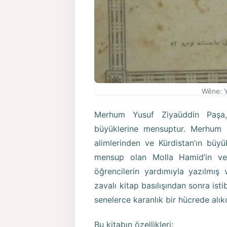
Wêne: Y
Merhum Yusuf Ziyaüddin Paşa,
büyüklerine mensuptur. Merhum P
alimlerinden ve Kürdistan’ın büy
mensup olan Molla Hamid’in ve
öğrencilerin yardımıyla yazılmış
zavalı kitap basılışından sonra is
senelerce karanlık bir hücrede alık
Bu kitabın özellikleri: