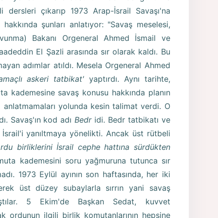
 dersleri çıkarıp 1973 Arap-İsrail Savaşı'na
 hakkında şunları anlatıyor: "Savaş meselesi,
vunma) Bakanı Orgeneral Ahmed İsmail ve
deddin El Şazli arasında sır olarak kaldı. Bu
mayan adımlar atıldı. Mesela Orgeneral Ahmed
amaçlı askeri tatbikat'
yaptırdı. Aynı tarihte,
uta kademesine savaş konusu hakkında planın
na anlatmamaları yolunda kesin talimat verdi. O
dı. Savaş'ın kod adı
Bedr
idi. Bedr tatbikatı ve
İsrail'i yanıltmaya yönelikti. Ancak üst rütbeli
u birliklerini İsrail cephe hattına sürdükten
uta kademesini soru yağmuruna tutunca sır
adı. 1973 Eylül ayının son haftasında, her iki
rek üst düzey subaylarla sırrın yani savaş
aştılar. 5 Ekim'de Başkan Sedat, kuvvet
k ordunun ilgili birlik komutanlarının hepsine