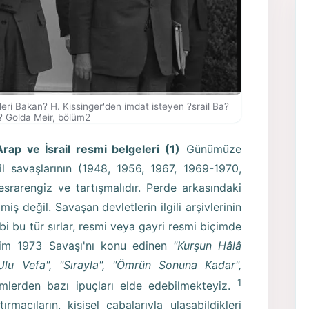
eri Bakan? H. Kissinger'den imdat isteyen ?srail Ba?
 Golda Meir, bölüm2
rap ve İsrail resmi belgeleri (1)
Günümüze
 savaşlarının (1948, 1956, 1967, 1969-1970,
esrarengiz ve tartışmalıdır. Perde arkasındaki
iş değil. Savaşan devletlerin ilgili arşivlerinin
bi bu tür sırlar, resmi veya gayri resmi biçimde
kim 1973 Savaşı'nı konu edinen
"Kurşun Hâlâ
 "Ulu Vefa", "Sırayla", "Ömrün Sonuna Kadar",
1
ilmlerden bazı ipuçları elde edebilmekteyiz.
acıların, kişisel çabalarıyla ulaşabildikleri