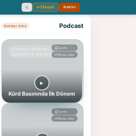
↩︎
Têkevê
MENU
Ara
Podcast
Guhdar bike
İçerik
Osmanlı dönemi Kürd
gazete ve dergileri
Belav bike
▶︎
Kürd Basınında İlk Dönem
İçerik
Belav bike