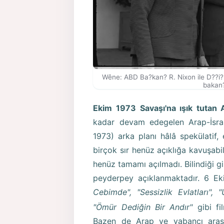
Wêne: ABD Ba?kan? R. Nixon ile D??i?l
bakan?
Ekim 1973 Savaşı'na ışık tutan A
kadar devam edegelen Arap-İsrail
1973) arka planı hâlâ spekülatif, 
birçok sır henüz açıklığa kavuşabilm
henüz tamamı açılmadı. Bilindiği gi
peyderpey açıklanmaktadır. 6 E
Cebimde", "Sessizlik Evlatları",
"Ömür Dediğin Bir Andır"
gibi f
Bazen de Arap ve yabancı araştırm