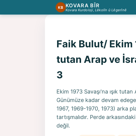
KOVARA BÎR
KB
Kovara Kurdoloji, Lêkolîn û Lêgerînê
Faik Bulut/ Ekim 
tutan Arap ve İsr
3
Ekim 1973 Savaşı'na ışık tutan A
Günümüze kadar devam edegelen
1967, 1969-1970, 1973) arka pla
tartışmalıdır. Perde arkasındaki
değil.