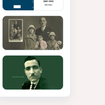
Memduh Selîmê Wanî (1887-
1876)
Mihemed Mîhrî Hîlav ji
afirênerên rewşenbîriya
nûjen e
Memduh Selim ve Xoybûn
(Hoybun)’un Kuruluş