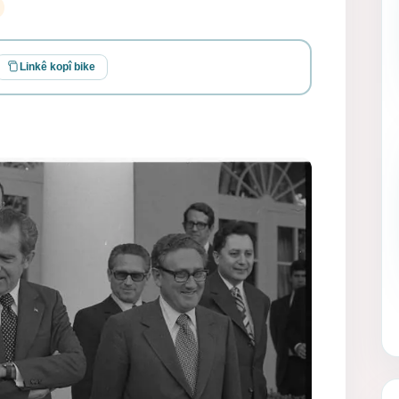
Linkê kopî bike