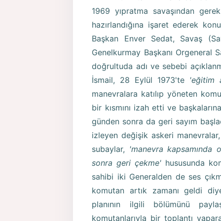
1969 yıpratma savaşından gerekli
hazırlandığına işaret ederek konu
Başkan Enver Sedat, Savaş (Sa
Genelkurmay Başkanı Orgeneral Saa
doğrultuda adı ve sebebi açıklan
İsmail, 28 Eylül 1973'te
'eğitim 
manevralara katılıp yöneten kom
bir kısmını izah etti ve başkaları
günden sonra da geri sayım başla
izleyen değişik askeri manevralar, 
subaylar,
'manevra kapsamında ord
sonra geri çekme'
hususunda kom
sahibi iki Generalden de ses çıkm
komutan artık zamanı geldi diye
planının ilgili bölümünü payl
komutanlarıyla bir toplantı yapara