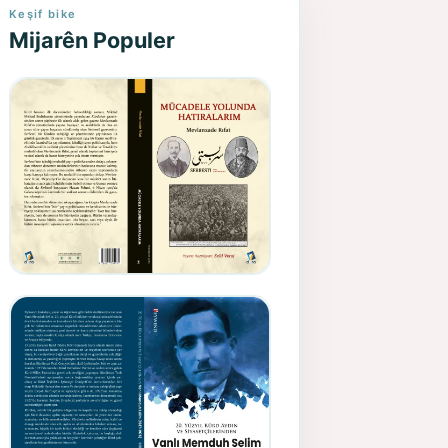
Keşif bike
Mijarên Populer
Gazeteci, Yazar, Hukukçu ve
Siyasetçi Kimliğiyle
Mevlanzade Rıfat - Seîd
Veroj