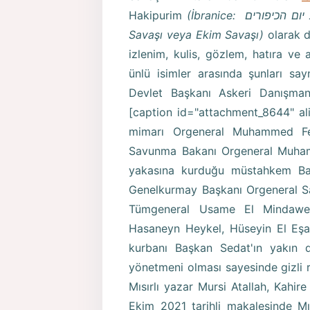
Hakipurim
הכיפורים
יום
Sava
şı
veya Ekim Sava
şı
)
olarak d
izlenim, kulis, gözlem, hatıra ve
ünlü isimler arasında şunları s
Devlet Başkanı Askeri Danışma
[caption id="attachment_8644" ali
mimarı Orgeneral Muhammed Fev
Savunma Bakanı Orgeneral Muhamme
yakasına kurduğu müstahkem Bar 
Genelkurmay Başkanı Orgeneral Saa
Tümgeneral Usame El Mindawe;
Hasaneyn Heykel, Hüseyin El Eş
kurbanı Başkan Sedat'ın yakın
yönetmeni olması sayesinde gizli 
Mısırlı yazar Mursi Atallah, Kahir
Ekim 2021 tarihli makalesinde M