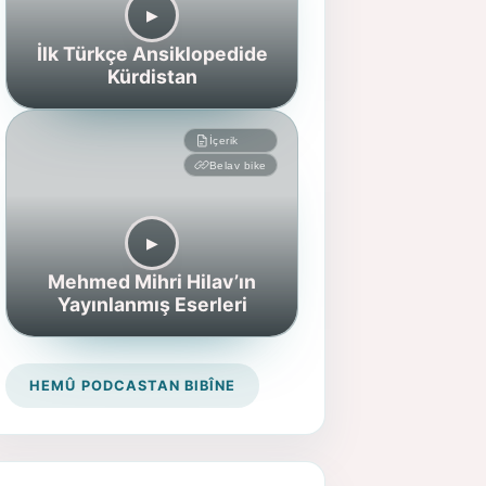
▶︎
İlk Türkçe Ansiklopedide
Kürdistan
İçerik
Belav bike
▶︎
Mehmed Mihri Hilav’ın
Yayınlanmış Eserleri
HEMÛ PODCASTAN BIBÎNE