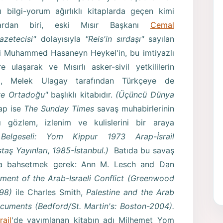
ı bilgi-yorum ağırlıklı kitaplarda geçen kimi
unlardan biri, eski Mısır Başkanı
Cemal
azetecisi"
dolayısıyla
"Reis'in sırdaşı"
sayılan
i Muhammed Hasaneyn Heykel'in, bu imtiyazlı
 ulaşarak ve Mısırlı asker-sivil yetkililerin
ğı, Melek Ulagay tarafından Türkçeye de
 ve Ortadoğu"
başlıklı kitabıdır.
(Üçüncü Dünya
tap ise
The Sunday Times
savaş muhabirlerinin
 gözlem, izlenim ve kulislerini bir araya
elgeseli: Yom Kippur 1973 Arap-İsrail
staş Yayınları, 1985-İstanbul.)
Batıda bu savaş
 da bahsetmek gerek: Ann M. Lesch and Dan
ment of the Arab-Israeli Conflict (Greenwood
998)
ile Charles Smith,
Palestine and the Arab
Documents (Bedford/St. Martin's: Boston-2004).
rail
'de yayımlanan kitabın adı Milhemet Yom