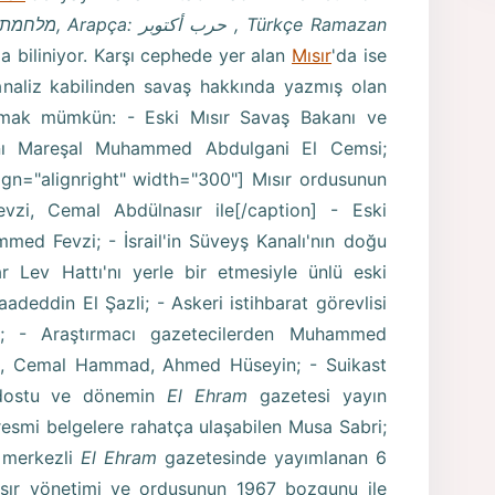
(İbranice: מלחמת
, Arap
ç
a:
أكتوبر
حرب
, T
ü
rk
ç
e Ramazan
a biliniyor. Karşı cephede yer alan
Mısır
'da ise
 analiz kabilinden savaş hakkında yazmış olan
aymak mümkün: - Eski Mısır Savaş Bakanı ve
nı Mareşal Muhammed Abdulgani El Cemsi;
gn="alignright" width="300"]
Mısır ordusunun
zi, Cemal Abdülnasır ile[/caption] - Eski
d Fevzi; - İsrail'in Süveyş Kanalı'nın doğu
Lev Hattı'nı yerle bir etmesiyle ünlü eski
deddin El Şazli; - Askeri istihbarat görevlisi
 - Araştırmacı gazetecilerden Muhammed
a, Cemal Hammad, Ahmed Hüseyin; - Suikast
 dostu ve dönemin
El Ehram
gazetesi yayın
resmi belgelere rahatça ulaşabilen Musa Sabri;
e merkezli
El Ehram
gazetesinde yayımlanan 6
ısır yönetimi ve ordusunun 1967 bozgunu ile