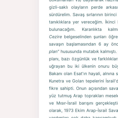
gizli-saklı olayların perde ark
sürdürelim. Savaş sırlarının birinc
tanıklıklara yer vereceğim. İkinci 
bulunacağım. Karanlıkta ka
Cezire
belgeselinden şunları öğr
savaşın başlamasından 6 ay ö
plan"
hususunda mutabık kalmıştı.
planı, bazı özgünlük ve farklılıkla
uğrayan bu iki ülkenin onuru bü
Bakanı olan Esat'ın hayali, alnına 
Kunetra ve Golan tepelerini İsrail
fikre sahipti. Onun açısından sa
yüz tutmuş Arap toprakları mesel
ve Mısır-İsrail barışını gerçekleş
olarak, 1973 Ekim Arap-İsrail Savaş
yardımları çok daha kapsamlıydı. 