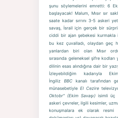
şunu söylemelerini emretti: 6 Ek
başlayacak! Malum, Mısır sır sa
saate kadar sırrını 3-5 askeri ye
savaş, İsrail için gerçek bir sürp
ciddi bir ajan şebekesi kurmakla i
bu kez çuvalladı, olaydan geç 
yanlardan biri olan Mısır ordu
sırasında geleneksel şifre kodları 
dilinin esas alındığına dair bir ya
İzleyebildiğim kadarıyla Ek
İngiliz
BBC
kanalı tarafından ger
münasebetiyle
El Cezire
televizy
Oktobr" (Ekim Savaşı)
isimli üç
askeri çevreler, ilgili kesimler, u
konuşmalara ek olarak resmi be
dokümanları vs) dayanarak hazırla