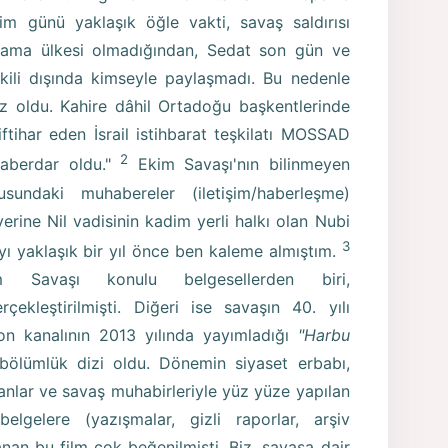
im günü yaklaşık öğle vakti, savaş saldırısı
klama ülkesi olmadığından, Sedat son gün ve
tkili dışında kimseyle paylaşmadı. Bu nedenle
riz oldu. Kahire dâhil Ortadoğu başkentlerinde
ftihar eden İsrail istihbarat teşkilatı MOSSAD
2
haberdar oldu."
Ekim Savaşı'nın bilinmeyen
sundaki muhabereler (iletişim/haberleşme)
yerine Nil vadisinin kadim yerli halkı olan Nubi
3
zıyı yaklaşık bir yıl önce ben kaleme almıştım.
im Savaşı konulu belgesellerden biri,
çekleştirilmişti. Diğeri ise savaşın 40. yılı
on kanalının 2013 yılında yayımladığı
"Harbu
 bölümlük dizi oldu. Dönemin siyaset erbabı,
zmanlar ve savaş muhabirleriyle yüz yüze yapılan
lgelere (yazışmalar, gizli raporlar, arşiv
nan bu film çok beğenilmişti. Biz, savaşa dair