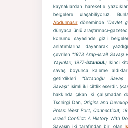
kaynaklardan hareketle yazdıklar
belgelere ulaşabiliyoruz. B
Abdunnasır
döneminde
"Devlet g
dünyaca ünlü araştırmacı-gazetec
konumu sayesinde gizli belgelere
anlatımlarına dayanarak yazdı
çevrilen
"1973 Arap-İsrail Savaşı
Yayınları, 1977-
İstanbul
.)
İkinci ki
savaş boyunca kaleme aldıkları
getirdikleri
"Ortadoğu Savaş B
Savaşı"
isimli iki ciltlik eserdir.
(Ka
hakkında çıkan iki çalışmadan
Tschirgi Dan,
Origins and Develop
Press: West Port, Connecticut, 1
Israeli Conflict: A History With 
Savaşın iki tarafından biri olan
İs