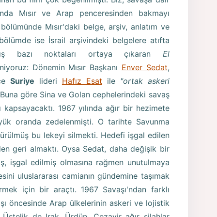
asında Mısır ve Arap penceresinden bakmayı
i bölümünde Mısır'daki belge, arşiv, anlatım ve
bölümde ise İsrail arşivindeki belgelere atıfta
lmış bazı noktaları ortaya çıkaran
El
eniyoruz: Dönemin Mısır Başkanı
Enver Sedat
,
nce
Suriye
lideri
Hafız Esat
ile
"ortak askeri
 Buna göre Sina ve Golan cephelerindeki savaş
rı kapsayacaktı. 1967 yılında ağır bir hezimete
yük oranda zedelenmişti. O tarihte Savunma
sürülmüş bu lekeyi silmekti. Hedefi işgal edilen
'den geri almaktı. Oysa Sedat, daha değişik bir
vaş, işgal edilmiş olmasına rağmen unutulmaya
esini uluslararası camianın gündemine taşımak
tirmek için bir araçtı. 1967 Savaşı'ndan farklı
ı öncesinde Arap ülkelerinin askeri ve lojistik
Üstelik de Irak, Ürdün, Cezayir ağır silahlar