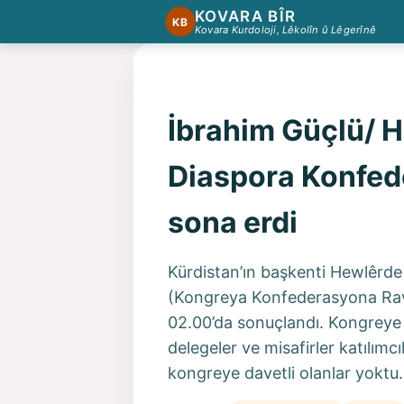
KOVARA BÎR
KB
Kovara Kurdoloji, Lêkolîn û Lêgerînê
İbrahim Güçlü/ H
Diaspora Konfed
sona erdi
Kürdistan’ın başkenti Hewlêrd
(Kongreya Konfederasyona Rav
02.00’da sonuçlandı. Kongreye
delegeler ve misafirler katılımc
kongreye davetli olanlar yoktu.