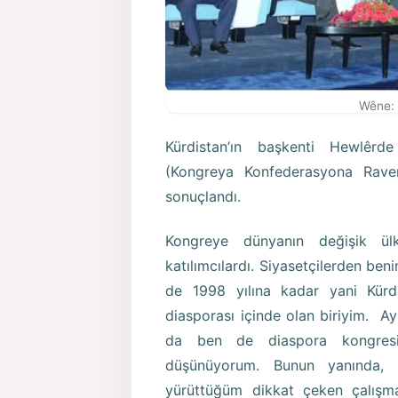
Wêne: 
Kürdistan’ın başkenti Hewlêrd
(Kongreya Konfederasyona Rave
sonuçlandı.
Kongreye dünyanın değişik ülk
katılımcılardı. Siyasetçilerden be
de 1998 yılına kadar yani Kür
diasporası içinde olan biriyim. 
da ben de diaspora kongres
düşünüyorum. Bunun yanında, 
yürüttüğüm dikkat çeken çalışm