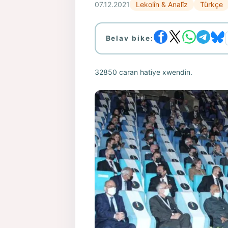
07.12.2021
Lekolîn & Analîz
Türkçe
Belav bike:
32850 caran hatiye xwendin.