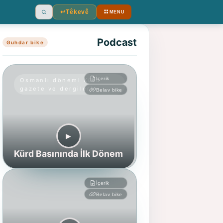
↩︎
Têkevê
MENU
Ara
Podcast
Guhdar bike
İçerik
Osmanlı dönemi Kürd
gazete ve dergileri
Belav bike
▶︎
Kürd Basınında İlk Dönem
İçerik
Belav bike