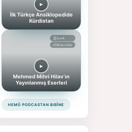
▶︎
İlk Türkçe Ansiklopedide
Kürdistan
İçerik
Belav bike
▶︎
Mehmed Mihri Hilav’ın
Yayınlanmış Eserleri
HEMÛ PODCASTAN BIBÎNE