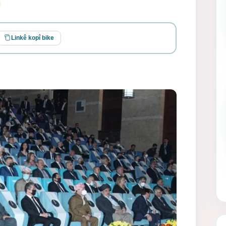
Linkê kopî bike