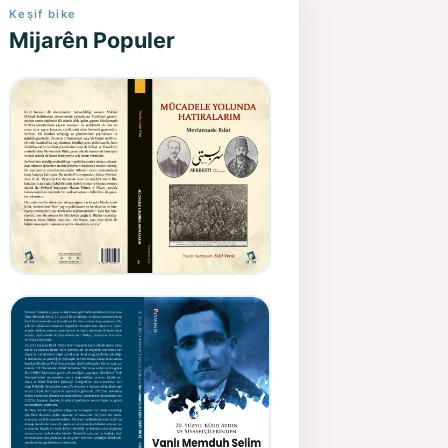
Keşif bike
Mijarên Populer
Gazeteci, Yazar, Hukukçu ve
Siyasetçi Kimliğiyle
Mevlanzade Rıfat - Seîd
Veroj