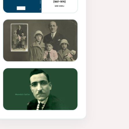
Memduh Selîmê Wanî (1887-
1876)
Mihemed Mîhrî Hîlav ji
afirênerên rewşenbîriya
nûjen e
Memduh Selim ve Xoybûn
(Hoybun)’un Kuruluş