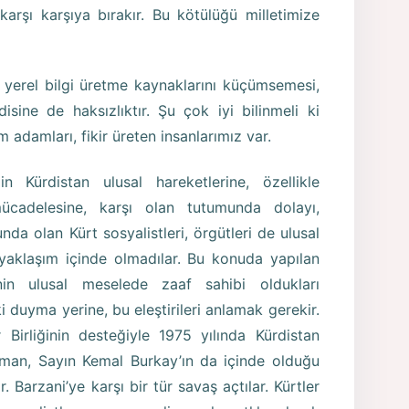
arşı karşıya bırakır. Bu kötülüğü milletimize
i yerel bilgi üretme kaynaklarını küçümsemesi,
sine de haksızlıktır. Şu çok iyi bilinmeli ki
 adamları, fikir üreten insanlarımız var.
in Kürdistan ulusal hareketlerine, özellikle
mücadelesine, karşı olan tutumunda dolayı,
nda olan Kürt sosyalistleri, örgütleri de ulusal
yaklaşım içinde olmadılar. Bu konuda yapılan
rinin ulusal meselede zaaf sahibi oldukları
i duyma yerine, bu eleştirileri anlamak gerekir.
 Birliğinin desteğiyle 1975 yılında Kürdistan
aman, Sayın Kemal Burkay’ın da içinde olduğu
r. Barzani’ye karşı bir tür savaş açtılar. Kürtler