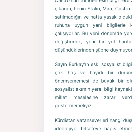
Castro’nun tümden eski bilgi refera
çıkaran, Lenin Stalin, Mao, Castro 
satılmadığın ve hatta yasak oldukl
ruhuna uygun yeni bilgilerle 
çalışıyorlar. Bu yeni dönemde yer
değiştirmek, yeni bir yol harit
düşündüklerinden şüphe duymuyo
Sayın Burkay’ın eski sosyalist bilg
çok hoş ve hayırlı bir duruma
önemsememesi de büyük bir olu
sosyalist akımın yerel bilgi kayn
millet meselesine zarar ver
göstermemeliyiz.
Kürdistan vatanseverleri hangi düşün
ideolojiye, felsefeye hapis etme