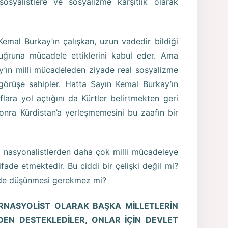
osyalistlere ve sosyalizme karşıtlık olarak
emal Burkay’ın çalışkan, uzun vadedir bildiği
uğruna mücadele ettiklerini kabul eder. Ama
’ın milli mücadeleden ziyade real sosyalizme
örüşe sahipler. Hatta Sayın Kemal Burkay’ın
ara yol açtığını da Kürtler belirtmekten geri
nra Kürdistan’a yerleşmemesini bu zaafın bir
, nasyonalistlerden daha çok milli mücadeleye
ade etmektedir. Bu ciddi bir çelişki değil mi?
 de düşünmesi gerekmez mi?
RNASYOLİST OLARAK BAŞKA MİLLETLERİN
EN DESTEKLEDİLER, ONLAR İÇİN DEVLET