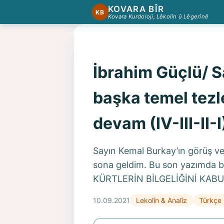
KOVARA BÎR
KB
Kovara Kurdoloji, Lêkolîn û Lêgerînê
İbrahim Güçlü/ S
başka temel tezl
devam (IV-III-II-I
Sayın Kemal Burkay’ın görüş ve
sona geldim. Bu son yazımda ba
KÜRTLERİN BİLGELİĞİNİ KAB
10.09.2021
Lekolîn & Analîz
Türkçe