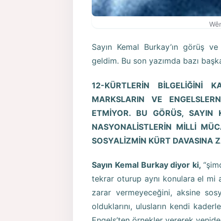
Wên
Sayın Kemal Burkay’ın görüş ve 
geldim. Bu son yazımda bazı başka 
12-KÜRTLERİN BİLGELİĞİNİ 
MARKSLARIN VE ENGELSLER
ETMİYOR. BU GÖRÜS, SAYIN K
NASYONALİSTLERİN MİLLİ MÜ
SOSYALİZMİN KÜRT DAVASINA 
Sayın Kemal Burkay diyor ki,
“şim
tekrar oturup aynı konulara el mi 
zarar vermeyeceğini, aksine sosy
olduklarını, ulusların kendi kaderl
Engels’ten örnekler vererek yenide