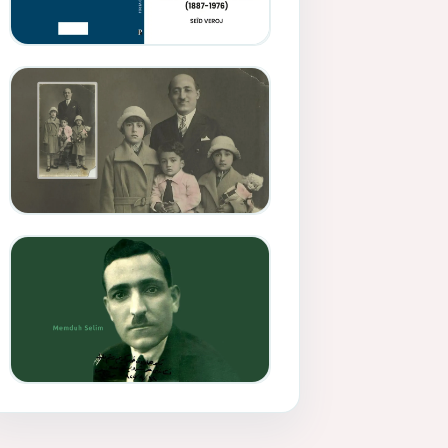
Memduh Selîmê Wanî (1887-
1876)
Mihemed Mîhrî Hîlav ji
afirênerên rewşenbîriya
nûjen e
Memduh Selim ve Xoybûn
(Hoybun)’un Kuruluş