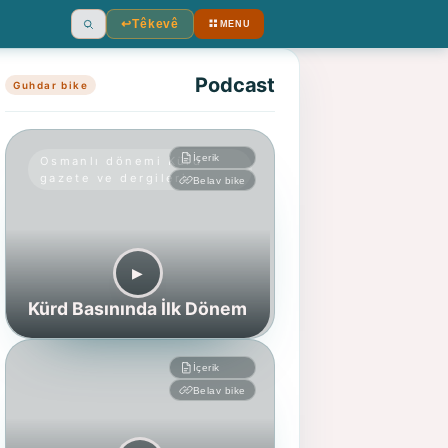
↩︎
Têkevê
MENU
Ara
Podcast
Guhdar bike
İçerik
Osmanlı dönemi Kürd
gazete ve dergileri
Belav bike
▶︎
Kürd Basınında İlk Dönem
İçerik
Belav bike