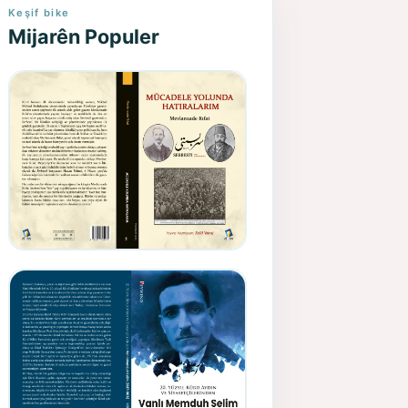
Keşif bike
Mijarên Populer
Gazeteci, Yazar, Hukukçu ve
Siyasetçi Kimliğiyle
Mevlanzade Rıfat - Seîd
Veroj