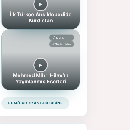
▶︎
İlk Türkçe Ansiklopedide
Kürdistan
İçerik
Belav bike
▶︎
Mehmed Mihri Hilav’ın
Yayınlanmış Eserleri
HEMÛ PODCASTAN BIBÎNE