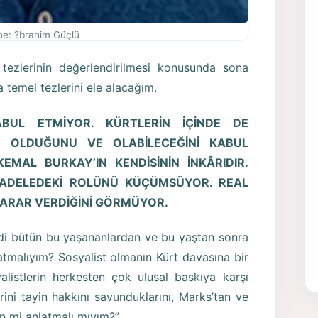
e: ?brahim Güçlü
tezlerinin değerlendirilmesi konusunda sona
temel tezlerini ele alacağım.
KABUL ETMİYOR. KÜRTLERİN İÇİNDE DE
N OLDUĞUNU VE OLABİLECEĞİNİ KABUL
EMAL BURKAY’IN KENDİSİNİN İNKÂRIDIR.
CADELEDEKİ ROLÜNÜ KÜÇÜMSÜYOR. REAL
ZARAR VERDİĞİNİ GÖRMÜYOR.
di bütün bu yaşananlardan ve bu yaştan sonra
atmalıyım? Sosyalist olmanın Kürt davasına bir
alistlerin herkesten çok ulusal baskıya karşı
erini tayin hakkını savunduklarını, Marks’tan ve
n mi anlatmalı mıyım?”