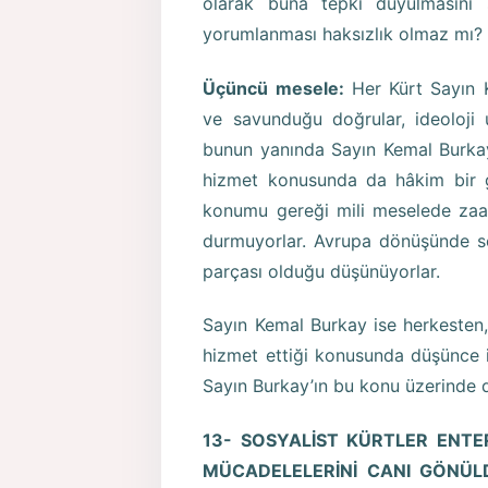
olarak buna tepki duyulmasını s
yorumlanması haksızlık olmaz mı?
Üçüncü mesele:
Her Kürt Sayın K
ve savunduğu doğrular, ideoloji 
bunun yanında Sayın Kemal Burkay
hizmet konusunda da hâkim bir g
konumu gereği mili meselede zaafl
durmuyorlar. Avrupa dönüşünde so
parçası olduğu düşünüyorlar.
Sayın Kemal Burkay ise herkesten
hizmet ettiği konusunda düşünce if
Sayın Burkay’ın bu konu üzerinde
13- SOSYALİST KÜRTLER ENTE
MÜCADELELERİNİ CANI GÖNÜLD