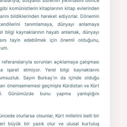
nslarıyla; sosyalist sistemin yıkılmasını bilince
gibi komünistlerin kitaplarının kitap evlerinden
arını bildiklerinden hareket ediyorlar. Dönemin
kendilerini tanımlamaya, dünyayı anlamaya
el bilgi kaynaklarının hayatı anlamak, dünyayı
asını tayin edebilmek için önemli olduğunu,
rum.
i referanslarıyla sorunları açıklamaya çalışması
 işaret etmiyor. Yerel bilgi kaynaklarını
msuzluk. Sayın Burkay’ın da içinde olduğu
akları önemsememesi geçmişte Kürdistan ve Kürt
di. Günümüzde bunu yapma yanlışlığını
cede olurlarsa olsunlar, Kürt milletini belli bir
leri büyük bir yazık olur ve ulusal kurtuluş