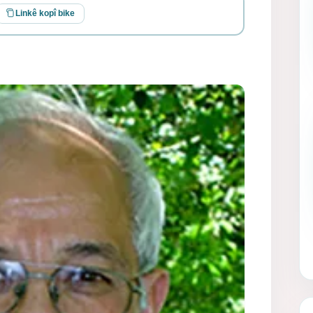
Linkê kopî bike