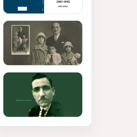
Memduh Selîmê Wanî (1887-
1876)
Mihemed Mîhrî Hîlav ji
afirênerên rewşenbîriya
nûjen e
Memduh Selim ve Xoybûn
(Hoybun)’un Kuruluş