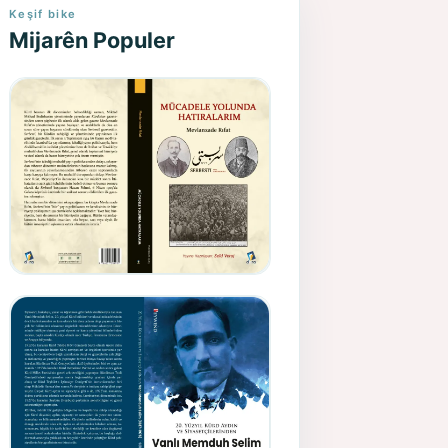
Keşif bike
Mijarên Populer
Gazeteci, Yazar, Hukukçu ve
Siyasetçi Kimliğiyle
Mevlanzade Rıfat - Seîd
Veroj