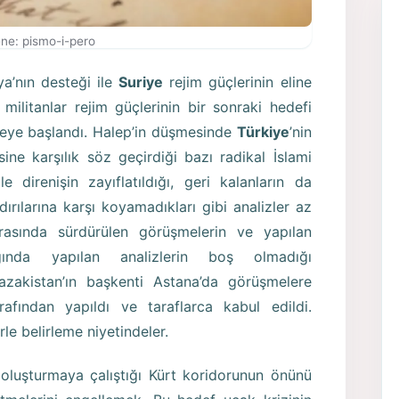
ne: pismo-i-pero
a’nın desteği ile
Suriye
rejim güçlerinin eline
 militanlar rejim güçlerinin bir sonraki hedefi
lmeye başlandı. Halep’in düşmesinde
Türkiye
’nin
ne karşılık söz geçirdiği bazı radikal İslami
e direnişin zayıflatıldığı, geri kalanların da
dırılarına karşı koyamadıkları gibi analizler az
rasında sürdürülen görüşmelerin ve yapılan
ığında yapılan analizlerin boş olmadığı
azakistan’ın başkenti Astana’da görüşmelere
fından yapıldı ve taraflarca kabul edildi.
le belirleme niyetindeler.
n oluşturmaya çalıştığı Kürt koridorunun önünü