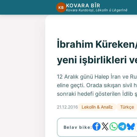
KOVARA BÎR
KB
Kovara Kurdoloji, Lêkolîn û Lêgerînê
İbrahim Küreken/
yeni işbirlikleri
12 Aralık günü Halep İran ve Rus
eline geçti. Orada sıkışan sivil h
sonraki hedefi gösterilen İdlib
21.12.2016
Lekolîn & Analîz
Türkçe
Belav bike: