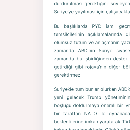
durdurulması gerektiğini’ söyleye
Suriye’ye yayılması için çalışacakları
Bu başlıklarda PYD ismi geçm
temsilcilerinin açıklamalarında d
olumsuz tutum ve anlaşmanın yazı
zamanda ABD’nın Suriye siyaset
zamanda bu işbirliğinden destek 
getirdiği gibi rojava’nın diğer b
gerektirmez.
Suriye’de tüm bunlar olurken ABD’d
yeni gelecek Trump yönetiminin 
boşluğu doldurmaya önemli bir ivme 
bir taraftan NATO ile oynanacağ
beklentilerine imkan yaratarak Türk
imkan hazırlamaktadır. Çünkü göç