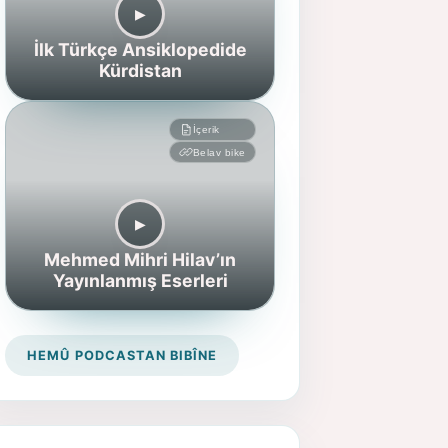
▶︎
İlk Türkçe Ansiklopedide
Kürdistan
İçerik
Belav bike
▶︎
Mehmed Mihri Hilav’ın
Yayınlanmış Eserleri
HEMÛ PODCASTAN BIBÎNE