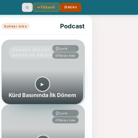
↩︎
Têkevê
MENU
Ara
Podcast
Guhdar bike
İçerik
Osmanlı dönemi Kürd
gazete ve dergileri
Belav bike
▶︎
Kürd Basınında İlk Dönem
İçerik
Belav bike