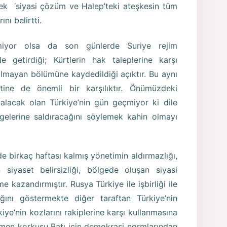
rek ‘siyasi çözüm ve Halep’teki ateşkesin tüm
nı belirtti.
iyor olsa da son günlerde Suriye rejim
ile getirdiği; Kürtlerin hak taleplerine karşı
lmayan bölümüne kaydedildiği açıktır. Bu aynı
ine de önemli bir karşılıktır. Önümüzdeki
alacak olan Türkiye’nin gün geçmiyor ki dile
ölgelerine saldıracağını söylemek kahin olmayı
e birkaç haftası kalmış yönetimin aldırmazlığı,
siyaset belirsizliği, bölgede oluşan siyasi
kazandırmıştır. Rusya Türkiye ile işbirliği ile
ını göstermekte diğer taraftan Türkiye’nin
iye’nin kozlarını rakiplerine karşı kullanmasına
men korkusu Batı için demokrasi normlarından