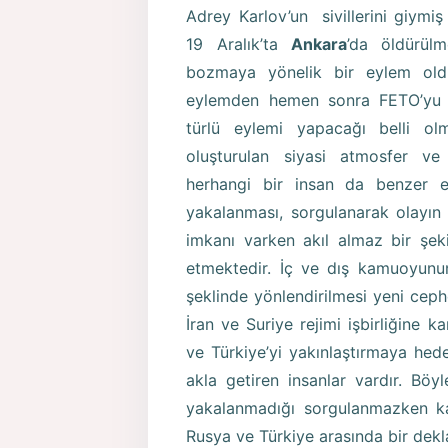
Adrey Karlov’un sivillerini giymiş 
19 Aralık’ta
Ankara
’da öldürülm
bozmaya yönelik bir eylem olduğu
eylemden hemen sonra FETO’yu işa
türlü eylemi yapacağı belli ol
oluşturulan siyasi atmosfer ve 
herhangi bir insan da benzer eyl
yakalanması, sorgulanarak olayın
imkanı varken akıl almaz bir şek
etmektedir. İç ve dış kamuoyunun
şeklinde yönlendirilmesi yeni cephe
İran ve Suriye rejimi işbirliğine 
ve Türkiye’yi yakınlaştırmaya hed
akla getiren insanlar vardır. Böy
yakalanmadığı sorgulanmazken ka
Rusya ve Türkiye arasında bir dekl