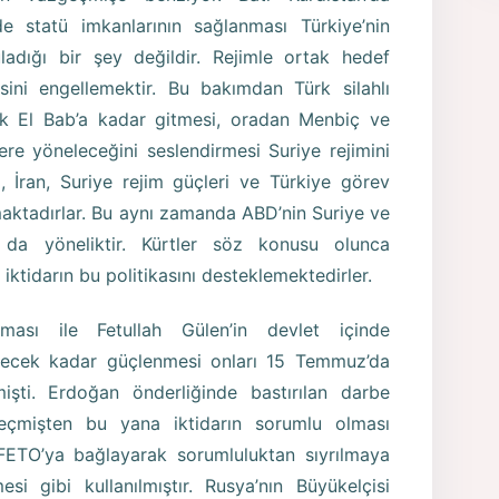
ride statü imkanlarının sağlanması Türkiye’nin
ladığı bir şey değildir. Rejimle ortak hedef
sini engellemektir. Bu bakımdan Türk silahlı
k El Bab’a kadar gitmesi, oradan Menbiç ve
re yöneleceğini seslendirmesi Suriye rejimini
a, İran, Suriye rejim güçleri ve Türkiye görev
aktadırlar. Bu aynı zamanda ABD’nin Suriye ve
 da yöneliktir. Kürtler söz konusu olunca
e iktidarın bu politikasını desteklemektedirler.
ası ile Fetullah Gülen’in devlet içinde
irecek kadar güçlenmesi onları 15 Temmuz’da
şti. Erdoğan önderliğinde bastırılan darbe
geçmişten bu yana iktidarın sorumlu olması
FETO’ya bağlayarak sorumluluktan sıyrılmaya
si gibi kullanılmıştır. Rusya’nın Büyükelçisi