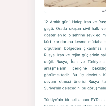
Wê
12 Aralık günü Halep İran ve Rusy
geçti. Orada sıkışan sivil halk ve
gösterilen İdlib şehrine sevk edi
Kürt koridorunu kesme müdahalesi
örgütlerin bölgeden çıkarılması il
Rusya, İran ve rejim güçlerinin sal
değil. Rusya, İran ve Türkiye a
anlaşmaların içeriğine bakıld
görülmektedir. Bu üç devletin K
devam etmesi önerisi Rusya tara
Suriye’nin geleceğini bu görüşmeler
Türkiye’nin birincil amacı PYD’ni