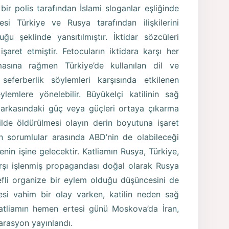
bir polis tarafından İslami sloganlar eşliğinde
esi Türkiye ve Rusya tarafından ilişkilerini
 şeklinde yansıtılmıştır. İktidar sözcüleri
ret etmiştir. Fetocuların iktidara karşı her
masına rağmen Türkiye’de kullanılan dil ve
seferberlik söylemleri karşısında etkilenen
emlere yönelebilir. Büyükelçi katilinin sağ
 arkasındaki güç veya güçleri ortaya çıkarma
ilde öldürülmesi olayın derin boyutuna işaret
 sorumlular arasında ABD’nin de olabileceği
nin işine gelecektir. Katliamın Rusya, Türkiye,
karşı işlenmiş propagandası doğal olarak Rusya
efli organize bir eylem olduğu düşüncesini de
lesi vahim bir olay varken, katilin neden sağ
tliamın hemen ertesi günü Moskova’da İran,
arasyon yayınlandı.