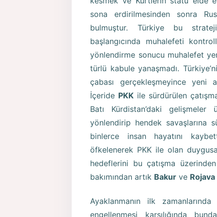
kesmek ve Kürtlerin statü elde e
sona erdirilmesinden sonra Ru
bulmuştur. Türkiye bu stratej
başlangıcında muhalefeti kontrol
yönlendirme sonucu muhalefet yeni 
türlü kabule yanaşmadı. Türkiye’
çabası gerçekleşmeyince yeni ar
İçeride
PKK
ile sürdürülen çatışma
Batı Kürdistan’daki gelişmeler 
yönlendirip hendek savaşlarına sü
binlerce insan hayatını kaybe
öfkelenerek PKK ile olan duygusal
hedeflerini bu çatışma üzerinden
bakımından artık
Bakur
ve
Rojava
Ayaklanmanın ilk zamanlarında 
engellenmesi karşılığında bund