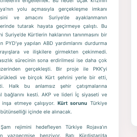
tmelerini engellemek. Bu hedef uçak krizinin
sya’nın yolu açmasıyla gerçekleşme imkanı
isini ve amacını Suriye’de ayaklanmanın
lerinde tutarak hayata geçirmeye çalıştı. Bu
Suriye’de Kürtlerin haklarının tanınmasını bir
nin PYD’ye yapılan ABD yardımlarını durdurma
ayışlara ve ilişkilere girmekten çekinmedi.
sızlık sürecinin sona erdirilmesi ise daha çok
üzerinden gerçekleşti. Bir proje ile PKK’yi
rükledi ve birçok Kürt şehrini yerle bir etti,
tti. Halk bu anlamsız şehir çatışmalarına
 bağlarını kesti. AKP ve lideri İç siyaseti ve
 inşa etmeye çalışıyor.
Kürt sorunu
Türkiye
bütünselliği içinde ele alınacak.
Şam rejimini hedefleyen Türkiye Rojava’ın
an vazgeçmişe benziyor. Batı Kürdistan’da