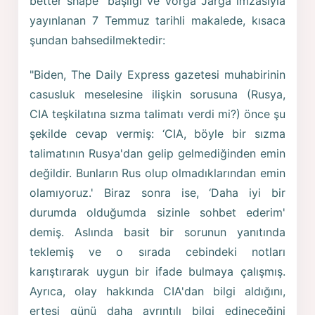
better shape" başlığı ve Vorga Jarga imzasıyla
yayınlanan 7 Temmuz tarihli makalede, kısaca
şundan bahsedilmektedir:
"Biden, The Daily Express gazetesi muhabirinin
casusluk meselesine ilişkin sorusuna (Rusya,
CIA teşkilatına sızma talimatı verdi mi?) önce şu
şekilde cevap vermiş: ‘CIA, böyle bir sızma
talimatının Rusya'dan gelip gelmediğinden emin
değildir. Bunların Rus olup olmadıklarından emin
olamıyoruz.' Biraz sonra ise, ‘Daha iyi bir
durumda olduğumda sizinle sohbet ederim'
demiş. Aslında basit bir sorunun yanıtında
teklemiş ve o sırada cebindeki notları
karıştırarak uygun bir ifade bulmaya çalışmış.
Ayrıca, olay hakkında CIA'dan bilgi aldığını,
ertesi günü daha ayrıntılı bilgi edineceğini