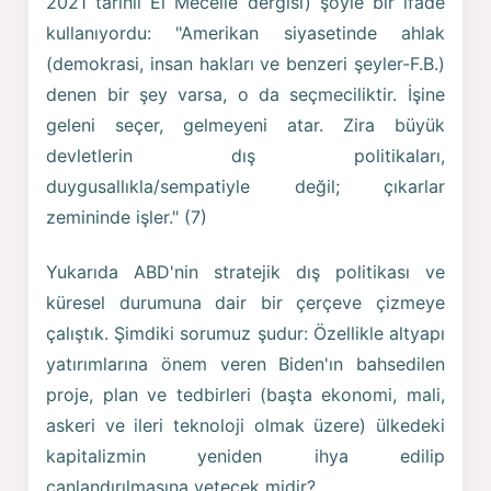
2021 tarihli El Mecelle dergisi) şöyle bir ifade
kullanıyordu: "Amerikan siyasetinde ahlak
(demokrasi, insan hakları ve benzeri şeyler-F.B.)
denen bir şey varsa, o da seçmeciliktir. İşine
geleni seçer, gelmeyeni atar. Zira büyük
devletlerin dış politikaları,
duygusallıkla/sempatiyle değil; çıkarlar
zemininde işler." (7)
Yukarıda ABD'nin stratejik dış politikası ve
küresel durumuna dair bir çerçeve çizmeye
çalıştık. Şimdiki sorumuz şudur: Özellikle altyapı
yatırımlarına önem veren Biden'ın bahsedilen
proje, plan ve tedbirleri (başta ekonomi, mali,
askeri ve ileri teknoloji olmak üzere) ülkedeki
kapitalizmin yeniden ihya edilip
canlandırılmasına yetecek midir?