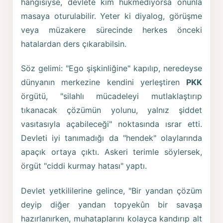
hangisiyse, devlete kim hükmediyorsa onunla
masaya oturulabilir. Yeter ki diyalog, görüşme
veya müzakere sürecinde herkes önceki
hatalardan ders çıkarabilsin.
Söz gelimi: "Ego şişkinliğine" kapılıp, neredeyse
dünyanın merkezine kendini yerleştiren
PKK
örgütü, "silahlı mücadeleyi mutlaklaştırıp
tıkanacak çözümün yolunu, yalnız şiddet
vasıtasıyla açabileceği" noktasında ısrar etti.
Devleti iyi tanımadığı da "hendek" olaylarında
apaçık ortaya çıktı. Askeri terimle söylersek,
örgüt "ciddi kurmay hatası" yaptı.
Devlet yetkililerine gelince, "Bir yandan çözüm
deyip diğer yandan topyekûn bir savaşa
hazırlanırken, muhataplarını kolayca kandırıp alt