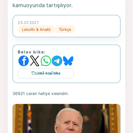
kamuoyunda tartışılıyor.
25.07.2021
Lekolîn & Analîz
Türkçe
Belav bike:
Linkê kopî bike
36921 caran hatiye xwendin.