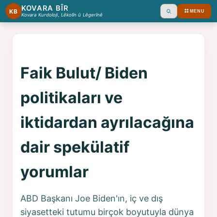
KOVARA BÎR
KB
MENU
Ara
Kovara Kurdoloji, Lêkolîn û Lêgerînê
Faik Bulut/ Biden
politikaları ve
iktidardan ayrılacağına
dair spekülatif
yorumlar
ABD Başkanı Joe Biden'ın, iç ve dış
siyasetteki tutumu birçok boyutuyla dünya