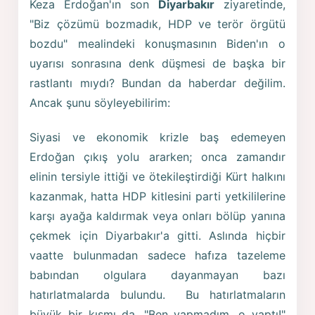
Keza Erdoğan'ın son
Diyarbakır
ziyaretinde,
"Biz çözümü bozmadık, HDP ve terör örgütü
bozdu" mealindeki konuşmasının Biden'ın o
uyarısı sonrasına denk düşmesi de başka bir
rastlantı mıydı? Bundan da haberdar değilim.
Ancak şunu söyleyebilirim:
Siyasi ve ekonomik krizle baş edemeyen
Erdoğan çıkış yolu ararken; onca zamandır
elinin tersiyle ittiği ve ötekileştirdiği Kürt halkını
kazanmak, hatta HDP kitlesini parti yetkililerine
karşı ayağa kaldırmak veya onları bölüp yanına
çekmek için Diyarbakır'a gitti. Aslında hiçbir
vaatte bulunmadan sadece hafıza tazeleme
babından olgulara dayanmayan bazı
hatırlatmalarda bulundu. Bu hatırlatmaların
büyük bir kısmı da, "Ben yapmadım, o yaptı!"