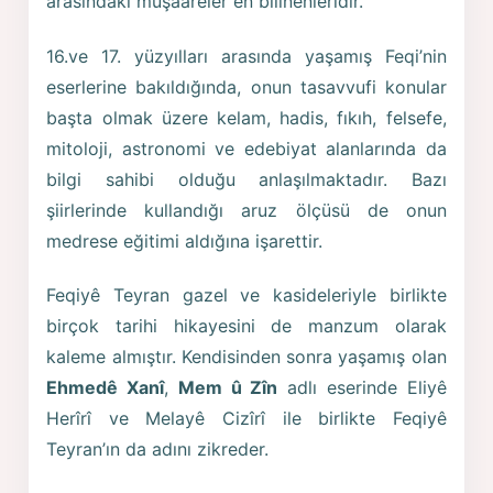
arasındaki müşaareler en bilinenleridir.
16.ve 17. yüzyılları arasında yaşamış Feqi’nin
eserlerine bakıldığında, onun tasavvufi konular
başta olmak üzere kelam, hadis, fıkıh, felsefe,
mitoloji, astronomi ve edebiyat alanlarında da
bilgi sahibi olduğu anlaşılmaktadır. Bazı
şiirlerinde kullandığı aruz ölçüsü de onun
medrese eğitimi aldığına işarettir.
Feqiyê Teyran gazel ve kasideleriyle birlikte
birçok tarihi hikayesini de manzum olarak
kaleme almıştır. Kendisinden sonra yaşamış olan
Ehmedê Xanî
,
Mem û Zîn
adlı eserinde Eliyê
Herîrî ve Melayê Cizîrî ile birlikte Feqiyê
Teyran’ın da adını zikreder.