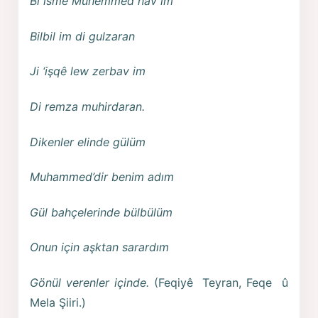
Bi îsmê Muhemmed nav im
Bilbil im di gulzaran
Ji ‘işqê lew zerbav im
Di remza muhirdaran.
Dikenler elinde gülüm
Muhammed’dir benim adım
Gül bahçelerinde bülbülüm
Onun için aşktan sarardım
Gönül verenler içinde.
(Feqiyê Teyran, Feqe û
Mela Şiiri.)