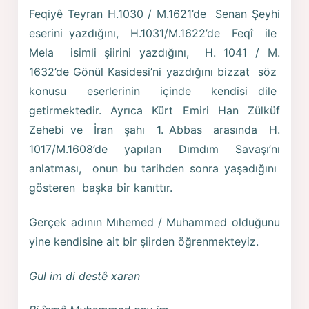
Feqiyê Teyran H.1030 / M.1621’de Senan Şeyhi
eserini yazdığını, H.1031/M.1622’de Feqî ile
Mela isimli şiirini yazdığını, H. 1041 / M.
1632’de Gönül Kasidesi’ni yazdığını bizzat söz
konusu eserlerinin içinde kendisi dile
getirmektedir. Ayrıca Kürt Emiri Han Zülküf
Zehebi ve İran şahı 1. Abbas arasında H.
1017/M.1608’de yapılan Dımdım Savaşı’nı
anlatması, onun bu tarihden sonra yaşadığını
gösteren başka bir kanıttır.
Gerçek adının Mıhemed / Muhammed olduğunu
yine kendisine ait bir şiirden öğrenmekteyiz.
Gul im di destê xaran