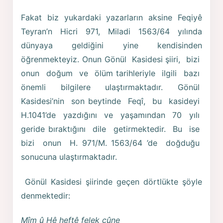
Fakat biz yukardaki yazarların aksine Feqiyê
Teyran’n Hicri 971, Miladi 1563/64 yılında
dünyaya geldiğini yine kendisinden
öğrenmekteyiz. Onun Gönül Kasidesi şiiri, bizi
onun doğum ve ölüm tarihleriyle ilgili bazı
önemli bilgilere ulaştırmaktadır. Gönül
Kasidesi’nin son beytinde Feqî, bu kasideyi
H.1041’de yazdığını ve yaşamından 70 yılı
geride bıraktığını dile getirmektedir. Bu ise
bizi onun H. 971/M. 1563/64 ’de doğduğu
sonucuna ulaştırmaktadır.
Gönül Kasidesi şiirinde geçen dörtlükte şöyle
denmektedir:
Mîm û Hê heftê felek çûne