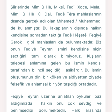
Şiirlerinde Mîm û Hê, Miksî, Feqî, Xoce, Mela,
Mim û Hê û Dal, Feqê Têra mahlaslarının
dışında gerçek adı olan Mıhemed / Muhemmedi
de kullanmıştır. Bu lakaplarının dışında halkın
kendisine sonradan taktığı Feqê Hêşetê, Feqiyê
Gerok gibi mahlasları da bulunmaktadır. Biz
onun Feqiyê Teyran ismini kendisine niçin
seçtiğini tam olarak bilmiyoruz. Kuşların
talebesi anlamına gelen bu ismin kendisi
tarafından bilinçli seçildiği aşikârdır. Bu ismin
oluşumunun dini bir köken ve aidiyetten ziyade
felsefik ve anlamsal bir yön taşıdığı ortadadır.
Feqiyê Teyran üzerine anlatılan öyküleri baz
aldığımızda halkın onu çok sevdiği ve
benimsediği görülmektedir. Halk arasında