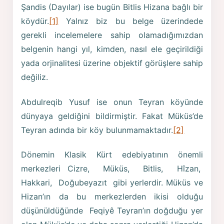
Şandis (Dayılar) ise bugün Bitlis Hizana bağlı bir
köydür.
[1]
Yalnız biz bu belge üzerindede
gerekli incelemelere sahip olamadığımızdan
belgenin hangi yıl, kimden, nasıl ele geçirildiği
yada orjinalitesi üzerine objektif görüşlere sahip
değiliz.
Abdulreqib Yusuf ise onun Teyran köyünde
dünyaya geldiğini bildirmiştir. Fakat Müküs’de
Teyran adında bir köy bulunmamaktadır.
[2]
Dönemin Klasik Kürt edebiyatının önemli
merkezleri Cizre, Müküs, Bitlis, Hîzan,
Hakkari, Doğubeyazıt gibi yerlerdir. Müküs ve
Hizan’ın da bu merkezlerden ikisi olduğu
düşünüldüğünde Feqiyê Teyran’ın doğduğu yer