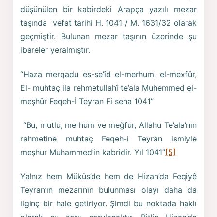
düşünülen bir kabirdeki Arapça yazılı mezar
taşında vefat tarihi H. 1041 / M. 1631/32 olarak
geçmiştir. Bulunan mezar taşının üzerinde şu
ibareler yeralmıştır.
“Haza merqadu es-se’îd el-merhum, el-mexfûr,
El- muhtaç ila rehmetullahî te’ala Muhemmed el-
meşhûr Feqeh-İ Teyran Fi sena 1041”
“Bu, mutlu, merhum ve meğfur, Allahu Te’ala’nın
rahmetine muhtaç Feqeh-i Teyran ismiyle
meşhur Muhammed’in kabridir. Yıl 1041”
[5]
Yalnız hem Müküs’de hem de Hizan’da Feqiyê
Teyran’ın mezarının bulunması olayı daha da
ilginç bir hale getiriyor. Şimdi bu noktada haklı
olarak şu soru sorulacaktır. Bitlis Hizan’da