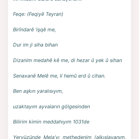
Feqe: (Feqiyê Teyran)
Birîndarê ‘işqê me,
Dur im ji siha bihan
Dizanim medahê kê me, di hezar û yek û sihan
Senaxanê Melê me, li hemû erd û cihan.
Ben aşkın yaralısıyım,
uzaktayım ayvaların gölgesinden
Bilirim kimin meddahıyım 1031de
Yeryüzünde Mela’yı methedenim (alkışlayanım,