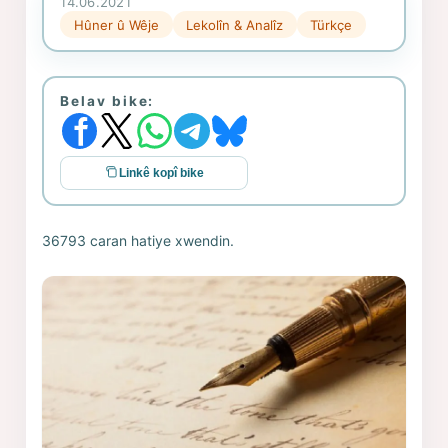
14.06.2021
Hûner û Wêje
Lekolîn & Analîz
Türkçe
Belav bike:
Linkê kopî bike
36793 caran hatiye xwendin.