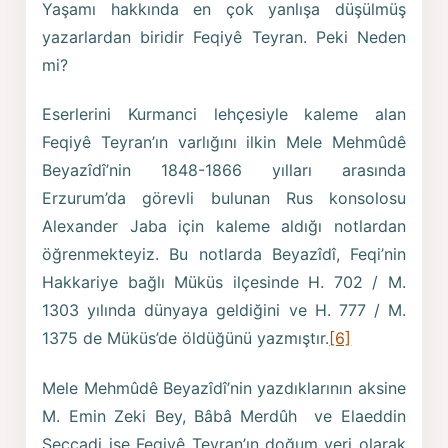
Yaşamı hakkında en çok yanlışa düşülmüş
yazarlardan biridir Feqiyê Teyran. Peki Neden
mi?
Eserlerini Kurmanci lehçesiyle kaleme alan
Feqiyê Teyran’ın varlığını ilkin Mele Mehmûdê
Beyazîdî’nin 1848-1866 yılları arasında
Erzurum’da görevli bulunan Rus konsolosu
Alexander Jaba için kaleme aldığı notlardan
öğrenmekteyiz. Bu notlarda Beyazîdî, Feqi’nin
Hakkariye bağlı Müküs ilçesinde H. 702 / M.
1303 yılında dünyaya geldiğini ve H. 777 / M.
1375 de Müküs’de öldüğünü yazmıştır.
[6]
Mele Mehmûdê Beyazîdî’nin yazdıklarının aksine
M. Emin Zeki Bey, Bâbâ Merdûh ve Elaeddin
Seccadi ise Feqiyê Teyran’ın doğum yeri olarak