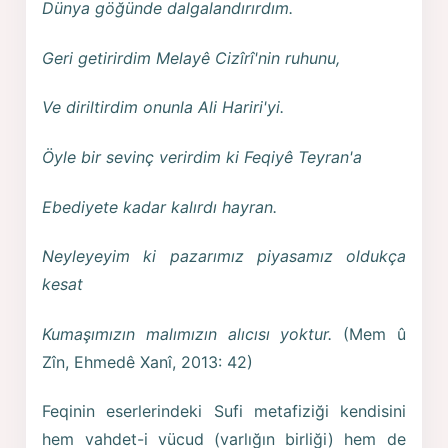
Dünya göğünde dalgalandırırdım.
Geri getirirdim Melayê Cizîrî'nin ruhunu,
Ve diriltirdim onunla Ali Hariri'yi.
Öyle bir sevinç verirdim ki Feqiyê Teyran'a
Ebediyete kadar kalırdı hayran.
Neyleyeyim ki pazarımız piyasamız oldukça
kesat
Kumaşımızın malımızın alıcısı yoktur.
(Mem û
Zîn, Ehmedê Xanî, 2013: 42)
Feqinin eserlerindeki Sufi metafiziği kendisini
hem vahdet-i vücud (varlığın birliği) hem de