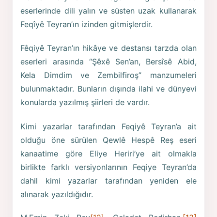
eserlerinde dili yalın ve süsten uzak kullanarak
Feqîyê Teyran’ın izinden gitmişlerdir.
Fêqiyê Teyran’ın hikâye ve destansı tarzda olan
eserleri arasında “Şêxê Sen’an, Bersîsê Abid,
Kela Dimdim ve Zembilfiroş” manzumeleri
bulunmaktadır. Bunların dışında ilahi ve dünyevi
konularda yazılmış şiirleri de vardır.
Kimi yazarlar tarafından Feqiyê Teyran’a ait
olduğu öne sürülen Qewlê Hespê Reş eseri
kanaatime göre Eliye Heriri’ye ait olmakla
birlikte farklı versiyonlarının Feqiye Teyran’da
dahil kimi yazarlar tarafından yeniden ele
alınarak yazıldığıdır.