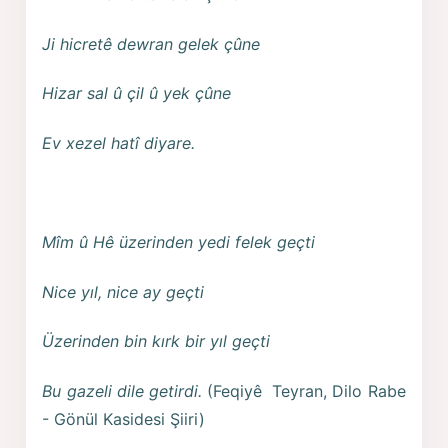
Ji hicretê dewran gelek çûne
Hizar sal û çil û yek çûne
Ev xezel hatî diyare.
Mîm û Hê üzerinden yedi felek geçti
Nice yıl, nice ay geçti
Üzerinden bin kırk bir yıl geçti
Bu gazeli dile getirdi.
(Feqiyê Teyran, Dilo Rabe
- Gönül Kasidesi Şiiri)