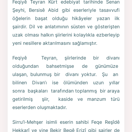
Feqiyê Teyran Kürt edebiyat tarihinde Senan
Şeyhi, Bersisê Abid gibi eserleriyle tasavvufi
öğelerin başat olduğu hikâyeler yazan ilk
şairdir. Dil ve anlatımının süsten ve gösterişten
uzak olması halkın şiirlerini kolaylıkla ezberleyip
yeni nesillere aktarılmasını sağlamıştır.
Feqiyê Teyran, şiirlerinde bir divanı
olduğundan bahsetmişse de günümüze
ulaşan, bulunmuş bir divanı yoktur. Şu an
bilinen Divan’ı ise ölümünden uzun yıllar
sonra başkaları tarafından toplanmış bir araya
getirilmiş şiir, kaside ve manzum türü
eserlerden oluşmaktadır.
Sirru’l-Mehşer isimli eserin sahibi Feqe Reşîdê
Hekkarî ve yine Bekir Begê Erizî gibi şairler de