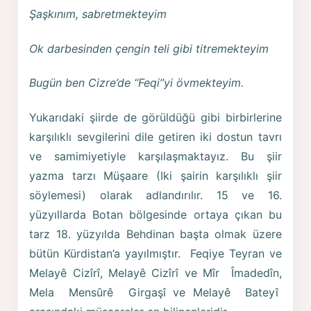
Şaşkınım, sabretmekteyim
Ok darbesinden çengin teli gibi titremekteyim
Bugün ben Cizre’de “Feqi”yi övmekteyim.
Yukarıdaki şiirde de görüldüğü gibi birbirlerine
karşılıklı sevgilerini dile getiren iki dostun tavrı
ve samimiyetiyle karşılaşmaktayız. Bu şiir
yazma tarzı Müşaare (Iki şairin karşılıklı şiir
söylemesi) olarak adlandırılır. 15 ve 16.
yüzyıllarda Botan bölgesinde ortaya çıkan bu
tarz 18. yüzyılda Behdinan başta olmak üzere
bütün Kürdistan’a yayılmıştır. Feqiye Teyran ve
Melayê Cizîrî, Melayê Cizîrî ve Mîr Îmadedîn,
Mela Mensûrê Girgaşî ve Melayê Bateyî