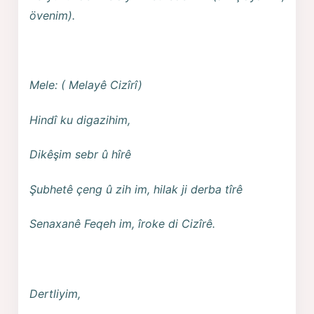
övenim).
Mele: ( Melayê Cizîrî)
Hindî ku digazihim,
Dikêşim sebr û hîrê
Şubhetê çeng û zih im, hilak ji derba tîrê
Senaxanê Feqeh im, îroke di Cizîrê.
Dertliyim,