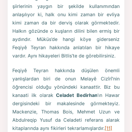
şiirlerinin yaygın bir şekilde kullanımından
anlaşılıyor ki, halk onu kimi zaman bir evliya
kimi zaman da bir derviş olarak görmektedir.
Halkın gözünde o kuşların dilini bilen ermiş bir
aydındır. Müküs’de hangi köye giderseniz
Feqiyê Teyran hakkında anlatılan bir hikaye
vardır. Aynı hikayeleri Bitlis’te de görebilirsiniz.
Feqiyê Teyran hakkında düşülen önemli
yanlışlardan biri de onun Melayê Cizîrî’nin
öğrencisi olduğu yönündeki kanaattir. Biz bu
kanaati ilk olarak
Celadet Bedirhan
’ın Hawar
dergisindeki bir makalesinde görmekteyiz.
Mackenzie, Thomas Bois, Mehmet Uzun ve
Abdulreqip Yusuf da Celadeti referans alarak
kitaplarında aynı fikirleri tekrarlamışlardır.
[11]