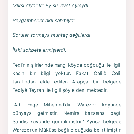
Miksî diyor ki: Ey su, evet öyleydi
Peygamberler akıl sahibiydi
Sorular sormaya muhtaç değillerdi
Îlahi sohbete ermişlerdi.
Feqi’nin şiirlerinde hangi köyde doğduğu ile ilgili
kesin bir bilgi yoktur. Fakat Celilê Celîl
tarafından elde edilen Arapça bir belgede
Feqiyê Teyran ile ilgili şöyle denilmektedir.
"Adı Feqe Mıhemed’dir. Warezor köyünde
dünyaya gelmiştir. Nemira kazasına bağlı
Şandis köyünde gömülmüştür." Ayrıca belgede
Warezor’un Müküse bağlı olduğuda belirtilmiştir.