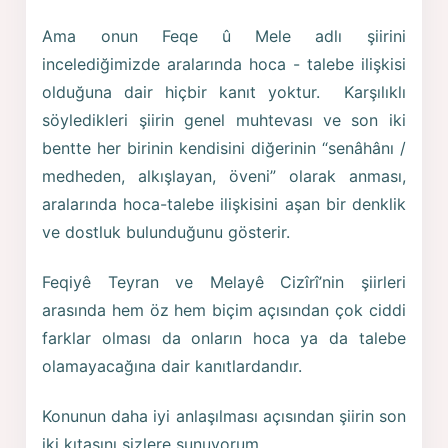
Ama onun Feqe û Mele adlı şiirini
incelediğimizde aralarında hoca - talebe ilişkisi
olduğuna dair hiçbir kanıt yoktur. Karşılıklı
söyledikleri şiirin genel muhtevası ve son iki
bentte her birinin kendisini diğerinin “senâhânı /
medheden, alkışlayan, öveni” olarak anması,
aralarında hoca-talebe ilişkisini aşan bir denklik
ve dostluk bulunduğunu gösterir.
Feqiyê Teyran ve Melayê Cizîrî’nin şiirleri
arasında hem öz hem biçim açısından çok ciddi
farklar olması da onların hoca ya da talebe
olamayacağına dair kanıtlardandır.
Konunun daha iyi anlaşılması açısından şiirin son
iki kıtasını sizlere sunuyorum.