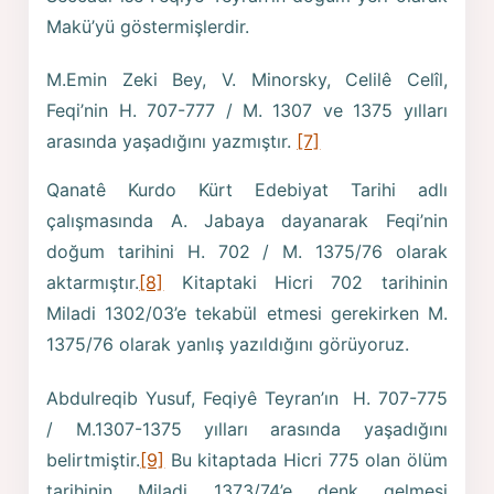
Makü’yü göstermişlerdir.
M.Emin Zeki Bey, V. Minorsky, Celilê Celîl,
Feqi’nin H. 707-777 / M. 1307 ve 1375 yılları
arasında yaşadığını yazmıştır.
[7]
Qanatê Kurdo Kürt Edebiyat Tarihi adlı
çalışmasında A. Jabaya dayanarak Feqi’nin
doğum tarihini H. 702 / M. 1375/76 olarak
aktarmıştır.
[8]
Kitaptaki Hicri 702 tarihinin
Miladi 1302/03’e tekabül etmesi gerekirken M.
1375/76 olarak yanlış yazıldığını görüyoruz.
Abdulreqib Yusuf, Feqiyê Teyran’ın H. 707-775
/ M.1307-1375 yılları arasında yaşadığını
belirtmiştir.
[9]
Bu kitaptada Hicri 775 olan ölüm
tarihinin Miladi 1373/74’e denk gelmesi