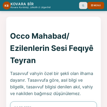
KOVARA BÎR
KB
MENU
Ara
Kovara Kurdoloji, Lêkolîn û Lêgerînê
Occo Mahabad/
Ezilenlerin Sesi Feqıyê
Teyran
Tasavvuf vahyin özel bir şekli olan ilhama
dayanır. Tasavvufa göre, asıl bilgi ve
bilgelik, tasavvuf bilgisi denilen akıl, vahiy
ve nakilden bağımsız düşünülemez.