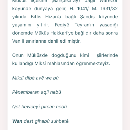
Müküs ilçesine (Bahçesaray) bağlı Warezor
köyünde dünyaya gelir, H. 1041/ M. 1631/32
yılında Bitlis Hizan’a bağlı Şandis köyünde
yaşamını yitirir. Feqiyê Teyran’ın yaşadığı
dönemde Müküs Hakkari’ye bağlıdır daha sonra
Van il sınırlarına dahil edilmiştir.
Onun Müküs’de doğduğunu kimi şiirlerinde
kullandığı Miksî mahlasından öğrenmekteyiz.
Miksî dibê avê we bû
Pêxemberan aqil hebû
Qet hewceyî pirsan nebû
Wan
dest gihabû suhbetê.