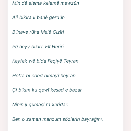
Min dê elema kelamê mewzûn
Alî bikira li banê gerdûn
B'înave rûha Melê Cizîrî
Pê heyy bikira Elî Herîrî
Keyfek wê bida Feqîyê Teyran
Hetta bi ebed bimayî heyran
Çi b'kim ku qewî kesad e bazar
Nînin ji qumaşî ra xerîdar.
Ben o zaman manzum sözlerin bayrağını,