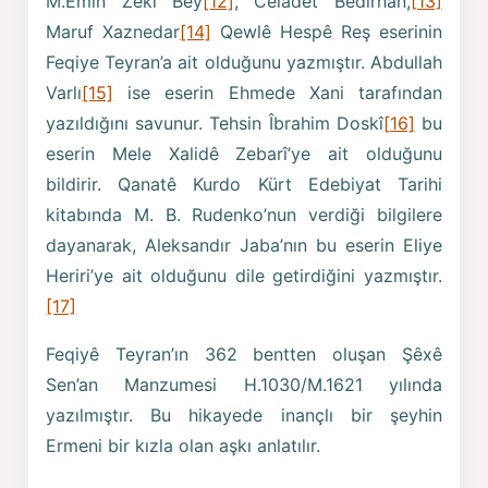
M.Emin Zeki Bey
[12]
, Celadet Bedirhan,
[13]
Maruf Xaznedar
[14]
Qewlê Hespê Reş eserinin
Feqiye Teyran’a ait olduğunu yazmıştır. Abdullah
Varlı
[15]
ise eserin Ehmede Xani tarafından
yazıldığını savunur. Tehsin Îbrahim Doskî
[16]
bu
eserin Mele Xalidê Zebarî’ye ait olduğunu
bildirir. Qanatê Kurdo Kürt Edebiyat Tarihi
kitabında M. B. Rudenko’nun verdiği bilgilere
dayanarak, Aleksandır Jaba’nın bu eserin Eliye
Heriri’ye ait olduğunu dile getirdiğini yazmıştır.
[17]
Feqiyê Teyran’ın 362 bentten oluşan Şêxê
Sen’an Manzumesi H.1030/M.1621 yılında
yazılmıştır. Bu hikayede inançlı bir şeyhin
Ermeni bir kızla olan aşkı anlatılır.