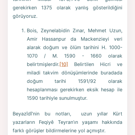
gerekirken 1375 olarak yanlış gösterildiğini
görüyoruz.
Bois, Zeynelabidin Zınar, Mehmet Uzun,
Amir Hassanpur da Mackenzieyi veri
alarak doğum ve ölüm tarihini H. 1000-
1070 / M. 1590 - 1660 olarak
belirtmişlerdir.
[10]
Belirtilen Hicri ve
miladi takvim dönüşümlerinde buradada
doğum tarihi 1591/92 olarak
hesaplanması gerekirken eksik hesap ile
1590 tarihiyle sunulmuştur.
Beyazîdî’nin bu notları, uzun yıllar Kürt
yazarların Feqiyê Teyran’ın yaşamı hakkında
farklı görüşler bildirmelerine yol açmıştır.