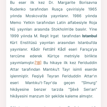
Bu eser ilk kez Dr. Margarite Borisavna
Rudenko tarafından Rusça çevirisiyle 1965
yılında Moskova’da yayınlanır. 1986 yılında
Memo Yetkin tarafından Latin alfabesiyle Roja
Nû yayınları arasında Stokholm’de basılır. Yine
1999 yılında M. Reşit Irgat tarafından
Istanbul
Kürt Enstitüsü yayınları arasından Istanbul’da
yayınlanır. Kådir Fettâhî Kådî eseri Farsça’ya
tercüme ederek Kürtçe metniyle birlikte
yayımlamıştır.
[18]
Bu hikaye ilk kez Feriduddin
Attar tarafından Mantıku’t Tayr isimli eserde
işlenmiştir. Feqiyê Teyran Feriduddin Attar'ın
eseri Mantıku't-Tayr'da geçen "Sîmurg"
hikâyesine benzer tarzda "Şêxê Sen'an"
hikâyesini manzum bir şekilde kaleme almıştır.