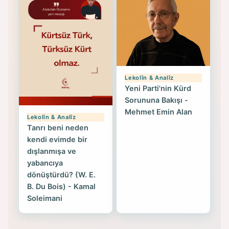
Lekolîn & Analîz
Yeni Parti'nin Kürd
Sorununa Bakışı -
Mehmet Emin Alan
Lekolîn & Analîz
Tanrı beni neden
kendi evimde bir
dışlanmışa ve
yabancıya
dönüştürdü? (W. E.
B. Du Bois) - Kamal
Soleimani