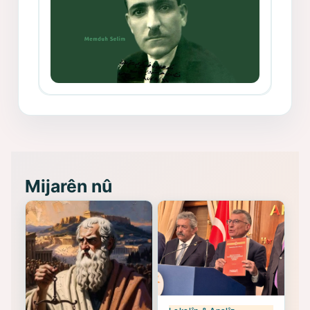
Memduh Selim ve Xoybûn
(Hoybun)’un Kuruluş Çalışmaları- 8
- Seîd Veroj
Mijarên nû