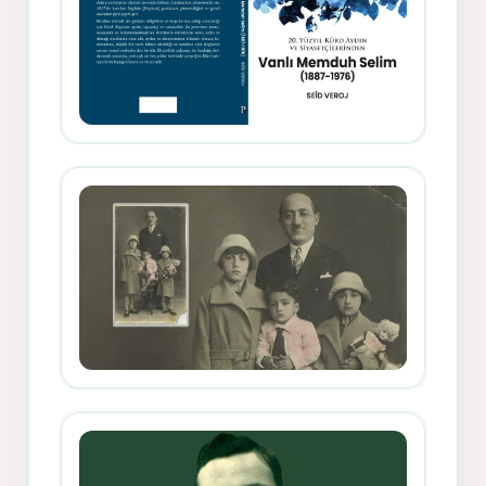
Memduh Selîmê Wanî (1887-1876)
Mihemed Mîhrî Hîlav ji afirênerên
rewşenbîriya nûjen e