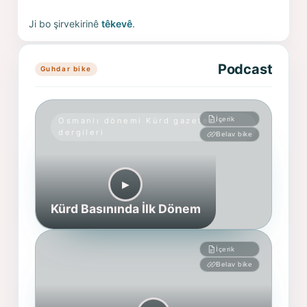
Ji bo şirvekirinê
têkevê
.
Podcast
Guhdar bike
İçerik
Osmanlı dönemi Kürd gazete ve
dergileri
Belav bike
▶︎
Kürd Basınında İlk Dönem
İçerik
Belav bike