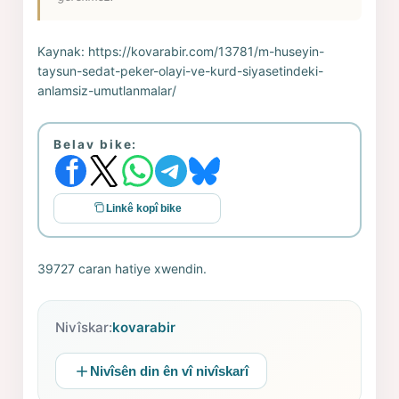
Kaynak:
https://kovarabir.com/13781/m-huseyin-
taysun-sedat-peker-olayi-ve-kurd-siyasetindeki-
anlamsiz-umutlanmalar/
Belav bike:
Linkê kopî bike
39727 caran hatiye xwendin.
Nivîskar:
kovarabir
Nivîsên din ên vî nivîskarî