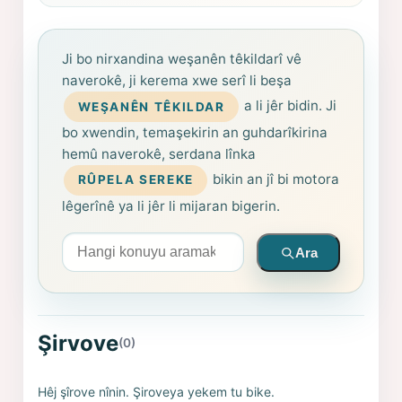
Ji bo nirxandina weşanên têkildarî vê
naverokê, ji kerema xwe serî li beşa
a li jêr bidin. Ji
WEŞANÊN TÊKILDAR
bo xwendin, temaşekirin an guhdarîkirina
hemû naverokê, serdana lînka
bikin an jî bi motora
RÛPELA SEREKE
lêgerînê ya li jêr li mijaran bigerin.
Arama yapın
Ara
Şirvove
(0)
Hêj şîrove nînin. Şiroveya yekem tu bike.