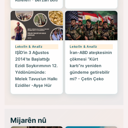
Lekolîn & Analîz
Lekolîn & Analîz
IŞİD’in 3 Ağustos
İran-ABD ateşkesinin
2014’te Başlattığı
çökmesi “Kürt
Ezidi Soykırımının 12.
kartı”nı yeniden
Yıldönümünde:
gündeme getirebilir
Melek Tavus’un Halkı
mi? - Çetin Çeko
Ezidiler -Ayşe Hür
Mijarên nû