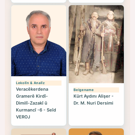
Lekolîn & Analîz
Veracêkerdena
Belgename
Gramerê Kirdî-
Kürt Aydını Alişer -
Dimilî-Zazakî û
Dr. M. Nuri Dersimi
Kurmancî -6 - Seîd
VEROJ