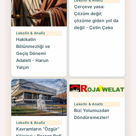
Lekolîn & Analîz
Çerçeve yasa:
Çözüm değil;
çözüme giden yol da
değil - Çetin Çeko
Lekolîn & Analîz
Hakikatin
Bölünmezliği ve
Geçiş Dönemi
Adaleti - Harun
Yalçın
Lekolîn & Analîz
Bizi Yolumuzdan
Döndüremezler!
Lekolîn & Analîz
Kavramların “Özgür”
Köleleri - Berzan Botî