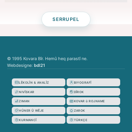
SERRUPEL
© 1995 Kovara Bîr. Hemû heq parastî ne.
Webdesigne:
bdl21
LÊKOLÎN & ANALÎZ
BIYOGRAFÎ
NIVÎSKAR
DÎROK
ZIMAN
KOVAR û ROJNAME
HÛNER Û WÊJE
ZAROK
KURMANCÎ
TÜRKÇE