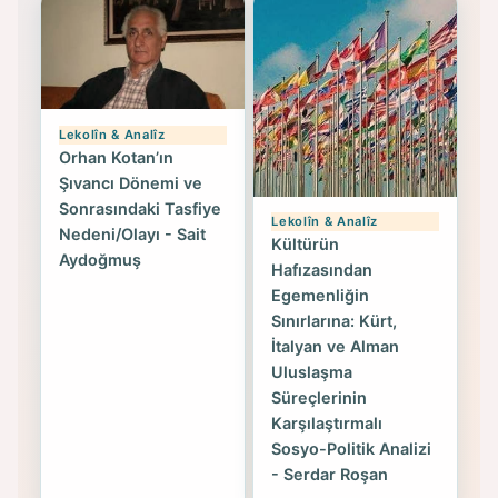
Lekolîn & Analîz
Orhan Kotan’ın
Şıvancı Dönemi ve
Sonrasındaki Tasfiye
Lekolîn & Analîz
Nedeni/Olayı - Sait
Kültürün
Aydoğmuş
Hafızasından
Egemenliğin
Sınırlarına: Kürt,
İtalyan ve Alman
Uluslaşma
Süreçlerinin
Karşılaştırmalı
Sosyo-Politik Analizi
- Serdar Roşan