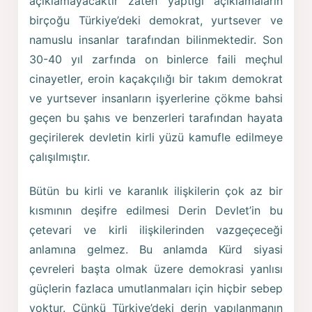
açıklamayacaktır zaten yaptığı açıklamaların
birçoğu Türkiye’deki demokrat, yurtsever ve
namuslu insanlar tarafından bilinmektedir. Son
30-40 yıl zarfında on binlerce faili meçhul
cinayetler, eroin kaçakçılığı bir takım demokrat
ve yurtsever insanların işyerlerine çökme bahsi
geçen bu şahıs ve benzerleri tarafından hayata
geçirilerek devletin kirli yüzü kamufle edilmeye
çalışılmıştır.
Bütün bu kirli ve karanlık ilişkilerin çok az bir
kısmının deşifre edilmesi Derin Devlet’in bu
çetevari ve kirli ilişkilerinden vazgeçeceği
anlamına gelmez. Bu anlamda Kürd siyasi
çevreleri başta olmak üzere demokrasi yanlısı
güçlerin fazlaca umutlanmaları için hiçbir sebep
yoktur. Çünkü Türkiye’deki derin yapılanmanın