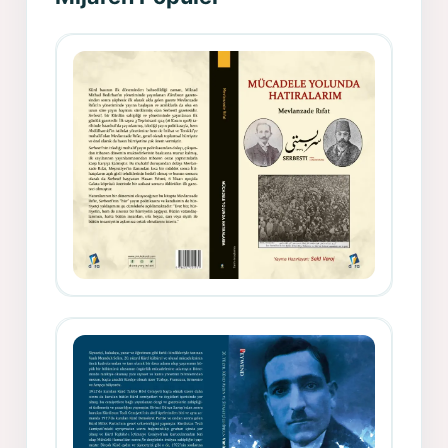
Gazeteci, Yazar, Hukukçu ve
Siyasetçi Kimliğiyle Mevlanzade
Rıfat - Seîd Veroj