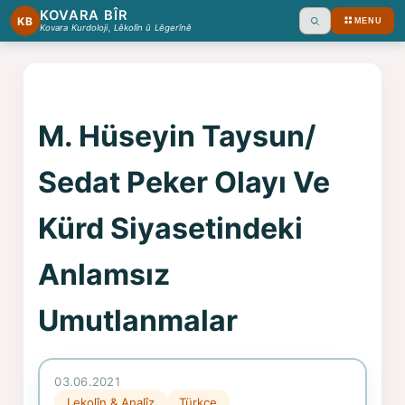
KOVARA BÎR
KB
MENU
Ara
Kovara Kurdoloji, Lêkolîn û Lêgerînê
M. Hüseyin Taysun/
Sedat Peker Olayı Ve
Kürd Siyasetindeki
Anlamsız
Umutlanmalar
03.06.2021
Lekolîn & Analîz
Türkçe