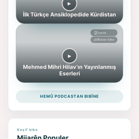
▶︎
İlk Türkçe Ansiklopedide Kürdistan
İçerik
Belav bike
▶︎
Mehmed Mihri Hilav’ın Yayınlanmış
Eserleri
HEMÛ PODCASTAN BIBÎNE
Keşif bike
Mijarên Populer