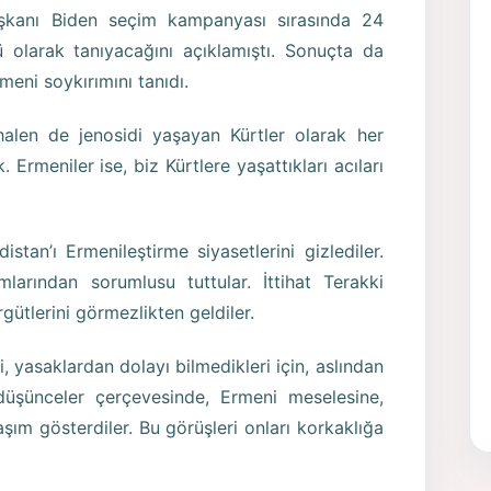
şkanı Biden seçim kampanyası sırasında 24
ü olarak tanıyacağını açıklamıştı. Sonuçta da
eni soykırımını tanıdı.
 halen de jenosidi yaşayan Kürtler olarak her
 Ermeniler ise, biz Kürtlere yaşattıkları acıları
distan’ı Ermenileştirme siyasetlerini gizlediler.
iamlarından sorumlusu tuttular. İttihat Terakki
gütlerini görmezlikten geldiler.
ni, yasaklardan dolayı bilmedikleri için, aslından
e düşünceler çerçevesinde, Ermeni meselesine,
şım gösterdiler. Bu görüşleri onları korkaklığa