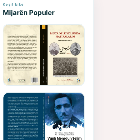
Keşif bike
Mijarên Populer
Gazeteci, Yazar, Hukukçu ve
Siyasetçi Kimliğiyle
Mevlanzade Rıfat - Seîd
Veroj