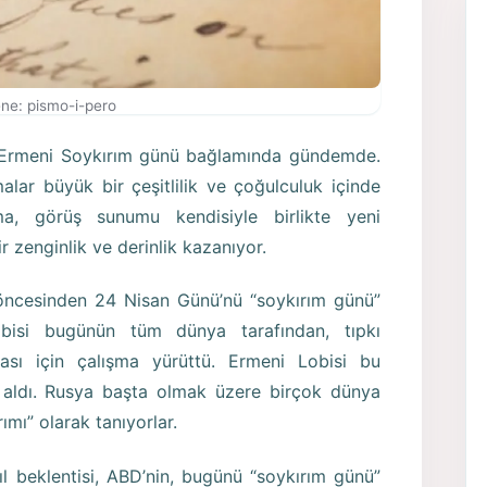
ne: pismo-i-pero
an Ermeni Soykırım günü bağlamında gündemde.
alar büyük bir çeşitlilik ve çoğulculuk içinde
ma, görüş sunumu kendisiyle birlikte yeni
ir zenginlik ve derinlik kazanıyor.
ar öncesinden 24 Nisan Günü’nü “soykırım günü”
Lobisi bugünün tüm dünya tarafından, tıpkı
ması için çalışma yürüttü. Ermeni Lobisi bu
e aldı. Rusya başta olmak üzere birçok dünya
ımı” olarak tanıyorlar.
ıl beklentisi, ABD’nin, bugünü “soykırım günü”