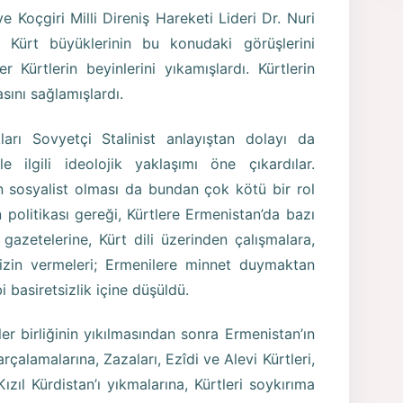
ve Koçgiri Milli Direniş Hareketi Lideri Dr. Nuri
 Kürt büyüklerinin bu konudaki görüşlerini
 Kürtlerin beyinlerini yıkamışlardı. Kürtlerin
asını sağlamışlardı.
ları Sovyetçi Stalinist anlayıştan dolayı da
le ilgili ideolojik yaklaşımı öne çıkardılar.
in sosyalist olması da bundan çok kötü bir rol
politikası gereği, Kürtlere Ermenistan’da bazı
gazetelerine, Kürt dili üzerinden çalışmalara,
ra izin vermeleri; Ermenilere minnet duymaktan
 basiretsizlik içine düşüldü.
ler birliğinin yıkılmasından sonra Ermenistan’ın
arçalamalarına, Zazaları, Ezîdi ve Alevi Kürtleri,
Kızıl Kürdistan’ı yıkmalarına, Kürtleri soykırıma